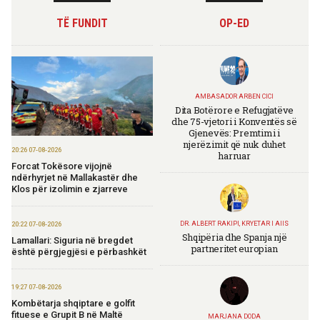
TË FUNDIT
OP-ED
AMBASADOR ARBEN CICI
Dita Botërore e Refugjatëve
dhe 75-vjetori i Konventës së
Gjenevës: Premtimi i
njerëzimit që nuk duhet
20:26 07-08-2026
harruar
Forcat Tokësore vijojnë
ndërhyrjet në Mallakastër dhe
Klos për izolimin e zjarreve
DR. ALBERT RAKIPI, KRYETAR I AIIS
20:22 07-08-2026
Shqipëria dhe Spanja një
Lamallari: Siguria në bregdet
partneritet europian
është përgjegjësi e përbashkët
19:27 07-08-2026
Kombëtarja shqiptare e golfit
fituese e Grupit B në Maltë
MARJANA DODA