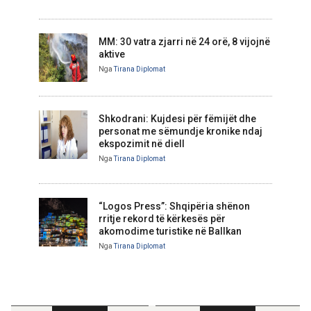
MM: 30 vatra zjarri në 24 orë, 8 vijojnë
aktive
Nga
Tirana Diplomat
Shkodrani: Kujdesi për fëmijët dhe
personat me sëmundje kronike ndaj
ekspozimit në diell
Nga
Tirana Diplomat
“Logos Press”: Shqipëria shënon
rritje rekord të kërkesës për
akomodime turistike në Ballkan
Nga
Tirana Diplomat