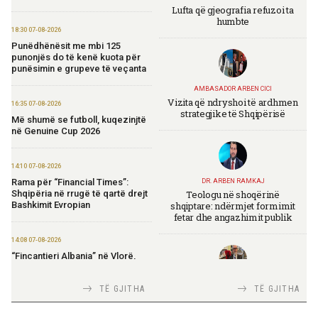
Lufta që gjeografia refuzoi ta
humbte
18:30 07-08-2026
Punëdhënësit me mbi 125
punonjës do të kenë kuota për
punësimin e grupeve të veçanta
AMBASADOR ARBEN CICI
Vizita që ndryshoi të ardhmen
16:35 07-08-2026
strategjike të Shqipërisë
Më shumë se futboll, kuqezinjtë
në Genuine Cup 2026
14:10 07-08-2026
Rama për “Financial Times”:
DR. ARBEN RAMKAJ
Teologu në shoqërinë
Shqipëria në rrugë të qartë drejt
shqiptare: ndërmjet formimit
Bashkimit Evropian
fetar dhe angazhimit publik
14:08 07-08-2026
“Fincantieri Albania” në Vlorë,
Nufi në divizionin e anijeve
detare në Itali: Njohje me
TIRANA DIPLOMAT
TË GJITHA
TË GJITHA
praktikat më të mira
Italia Strategjike — Ku është
Shqipëria?