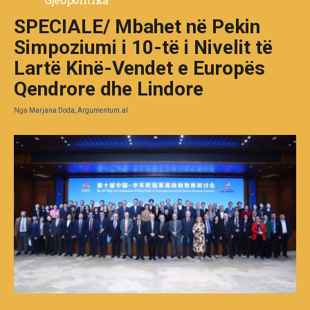
SPECIALE/ Mbahet në Pekin
Simpoziumi i 10-të i Nivelit të
Lartë Kinë-Vendet e Europës
Qendrore dhe Lindore
Nga
Marjana Doda, Argumentum.al