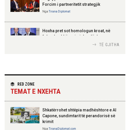
Forcim i partneritetit strategjik
Nga
Tirana Diplomat
AMER JUKA
100-vjetori i themelimit të
Hoxha pret sot homologun kroat, në
Urdhrit të Skënderbeut
fokus bashkëpunimi dypalësh
Nga
Tirana Diplomat
TË GJITHA
Hoxha takim me zyrtarë të lartë të DASH:
Angazhim i përbashkët për forcimin e
partneritetit strategjik
Nga
Tirana Diplomat
RED ZONE
TEMAT E NXEHTA
Shkatërrohet shtëpia madhështore e Al
Capone, sundimtarit të perandorisë së
krimit
Nga
TiranaDiplomat.com