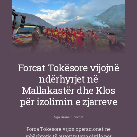
Forcat Tokësore vijojnë
ndërhyrjet në
Mallakastër dhe Klos
për izolimin e zjarreve
Nga
Tirana Diplomat
Forca Tokësore vijon operacionet në
mbështetje të autoriteteve civile për