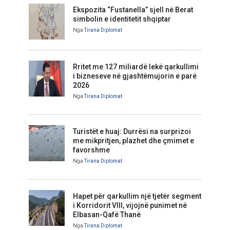
Ekspozita “Fustanella” sjell në Berat
simbolin e identitetit shqiptar
Nga
Tirana Diplomat
Rritet me 127 miliardë lekë qarkullimi
i bizneseve në gjashtëmujorin e parë
2026
Nga
Tirana Diplomat
Turistët e huaj: Durrësi na surprizoi
me mikpritjen, plazhet dhe çmimet e
favorshme
Nga
Tirana Diplomat
Hapet për qarkullim një tjetër segment
i Korridorit VIII, vijojnë punimet në
Elbasan-Qafë Thanë
Nga
Tirana Diplomat