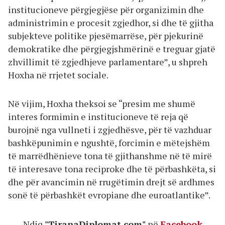
institucioneve përgjegjëse për organizimin dhe
administrimin e procesit zgjedhor, si dhe të gjitha
subjekteve politike pjesëmarrëse, për pjekurinë
demokratike dhe përgjegjshmërinë e treguar gjatë
zhvillimit të zgjedhjeve parlamentare”, u shpreh
Hoxha në rrjetet sociale.
Në vijim, Hoxha theksoi se “presim me shumë
interes formimin e institucioneve të reja që
burojnë nga vullneti i zgjedhësve, për të vazhduar
bashkëpunimin e ngushtë, forcimin e mëtejshëm
të marrëdhënieve tona të gjithanshme në të mirë
të interesave tona reciproke dhe të përbashkëta, si
dhe për avancimin në rrugëtimin drejt së ardhmes
sonë të përbashkët evropiane dhe euroatlantike”.
Ndiq
"TiranaDiplomat.com"
në
Facebook