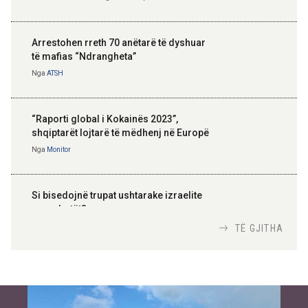
Arrestohen rreth 70 anëtarë të dyshuar
të mafias “Ndrangheta”
Nga
ATSH
“Raporti global i Kokainës 2023”,
shqiptarët lojtarë të mëdhenj në Europë
Nga
Monitor
Si bisedojnë trupat ushtarake izraelite
me robotët?
Nga
TiranaDiplomat.com
TË GJITHA
Si po e luftojnë terrorizmin shërbimet
inteligjente izraelite
Nga
Or Shalom