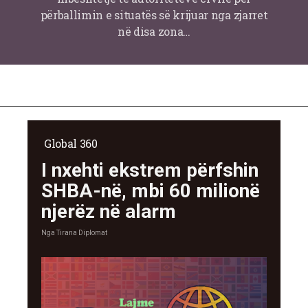
përballimin e situatës së krijuar nga zjarret
në disa zona…
Global 360
I nxehti ekstrem përfshin
SHBA-në, mbi 60 milionë
njerëz në alarm
Nga
Tirana Diplomat