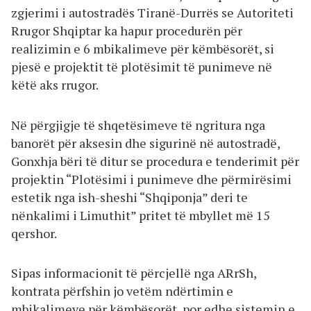
zgjerimi i autostradës Tiranë-Durrës se Autoriteti
Rrugor Shqiptar ka hapur procedurën për
realizimin e 6 mbikalimeve për këmbësorët, si
pjesë e projektit të plotësimit të punimeve në
këtë aks rrugor.
Në përgjigje të shqetësimeve të ngritura nga
banorët për aksesin dhe sigurinë në autostradë,
Gonxhja bëri të ditur se procedura e tenderimit për
projektin “Plotësimi i punimeve dhe përmirësimi
estetik nga ish-sheshi “Shqiponja” deri te
nënkalimi i Limuthit” pritet të mbyllet më 15
qershor.
Sipas informacionit të përcjellë nga ARrSh,
kontrata përfshin jo vetëm ndërtimin e
mbikalimeve për këmbësorët, por edhe sistemin e