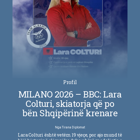
Profil
MILANO 2026 – BBC: Lara
Colturi, skiatorja që po
bën Shqipërinë krenare
Nga
Tirana Diplomat
Lara Colturi është vetëm 19 vjeçe, por ajo mund të