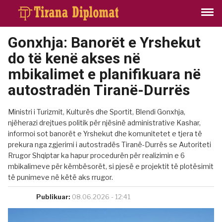
Gonxhja: Banorët e Yrshekut
do të kenë akses në
mbikalimet e planifikuara në
autostradën Tiranë-Durrës
Ministri i Turizmit, Kulturës dhe Sportit, Blendi Gonxhja,
njëherazi drejtues politik për njësinë administrative Kashar,
informoi sot banorët e Yrshekut dhe komunitetet e tjera të
prekura nga zgjerimi i autostradës Tiranë-Durrës se Autoriteti
Rrugor Shqiptar ka hapur procedurën për realizimin e 6
mbikalimeve për këmbësorët, si pjesë e projektit të plotësimit
të punimeve në këtë aks rrugor.
Publikuar:
08.06.2026 - 12:41