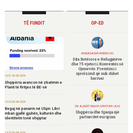
TË FUNDIT
OP-ED
AMBASADOR ARBEN CICI
Dita Botërore e Refugjatëve
dhe 75-vjetori i Konventës së
Gjenevës: Premtimi i
njerëzimit që nuk duhet
16:51 06-08-2026
harruar
Shqipëria avancon në zbatimin e
Planit të Rritjes të BE-së
15:53 06-08-2026
DR. ALBERT RAKIPI, KRYETAR I AIIS
Begaj në panairin në Ulqin: Libri
Shqipëria dhe Spanja një
mban gjallë gjuhën, kulturën dhe
partneritet europian
identitetin tonë shqiptar
14:32 06-08-2026