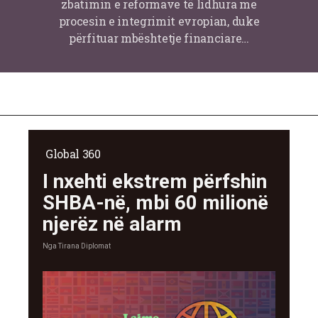
zbatimin e reformave të lidhura me
procesin e integrimit evropian, duke
përfituar mbështetje financiare…
Global 360
I nxehti ekstrem përfshin
SHBA-në, mbi 60 milionë
njerëz në alarm
Nga
Tirana Diplomat