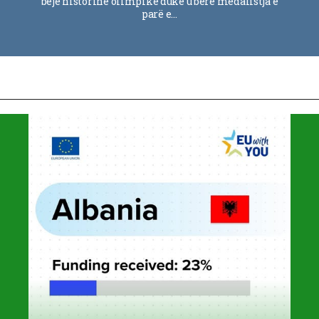
bëjë historinë olimpike duke u bërë medalistja e
parë e…