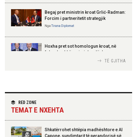
Gëzuar Ditën e Pavarësisë,
Kosovë!
Begaj pret ministrin kroat Grlić-Radman:
Forcim i partneritetit strategjik
Nga
Tirana Diplomat
AMER JUKA
100-vjetori i themelimit të
Hoxha pret sot homologun kroat, në
Urdhrit të Skënderbeut
fokus bashkëpunimi dypalësh
Nga
Tirana Diplomat
TË GJITHA
Hoxha takim me zyrtarë të lartë të DASH:
Angazhim i përbashkët për forcimin e
partneritetit strategjik
Nga
Tirana Diplomat
RED ZONE
TEMAT E NXEHTA
Shkatërrohet shtëpia madhështore e Al
Capone, sundimtarit të perandorisë së