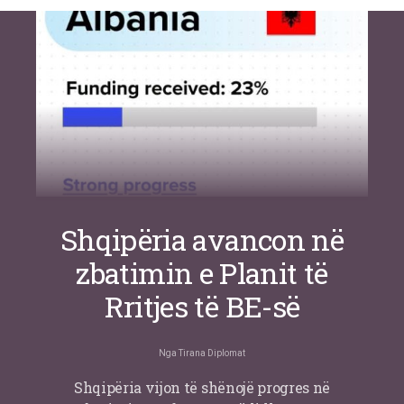
inteligjente izraelite
Nga
Or Shalom
Shqipëria avancon në
zbatimin e Planit të
Rritjes të BE-së
Nga
Tirana Diplomat
Shqipëria vijon të shënojë progres në