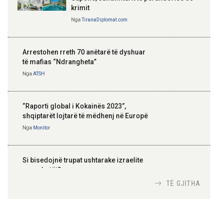
krimit
Nga
TiranaDiplomat.com
Arrestohen rreth 70 anëtarë të dyshuar
të mafias “Ndrangheta”
Nga
ATSH
“Raporti global i Kokainës 2023”,
shqiptarët lojtarë të mëdhenj në Europë
Nga
Monitor
Si bisedojnë trupat ushtarake izraelite
me robotët?
Nga
TiranaDiplomat.com
TË GJITHA
Si po e luftojnë terrorizmin shërbimet