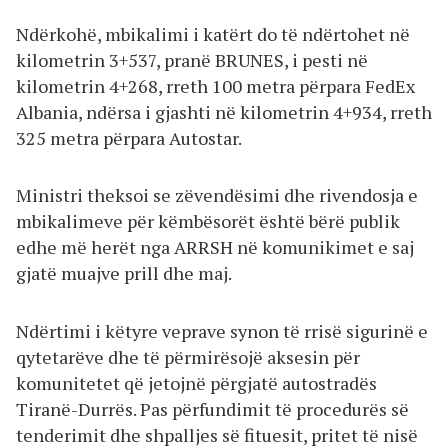
Ndërkohë, mbikalimi i katërt do të ndërtohet në
kilometrin 3+537, pranë BRUNES, i pesti në
kilometrin 4+268, rreth 100 metra përpara FedEx
Albania, ndërsa i gjashti në kilometrin 4+934, rreth
325 metra përpara Autostar.
Ministri theksoi se zëvendësimi dhe rivendosja e
mbikalimeve për këmbësorët është bërë publik
edhe më herët nga ARRSH në komunikimet e saj
gjatë muajve prill dhe maj.
Ndërtimi i këtyre veprave synon të rrisë sigurinë e
qytetarëve dhe të përmirësojë aksesin për
komunitetet që jetojnë përgjatë autostradës
Tiranë-Durrës. Pas përfundimit të procedurës së
tenderimit dhe shpalljes së fituesit, pritet të nisë