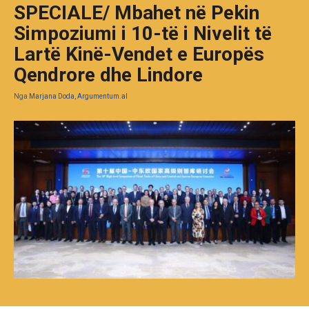
SPECIALE/ Mbahet në Pekin
Simpoziumi i 10-të i Nivelit të
Lartë Kinë-Vendet e Europës
Qendrore dhe Lindore
Nga
Marjana Doda, Argumentum.al