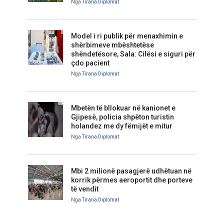
Nga
Tirana Diplomat
Model i ri publik për menaxhimin e
shërbimeve mbështetëse
shëndetësore, Sala: Cilësi e siguri për
çdo pacient
Nga
Tirana Diplomat
Mbetën të bllokuar në kanionet e
Gjipesë, policia shpëton turistin
holandez me dy fëmijët e mitur
Nga
Tirana Diplomat
Mbi 2 milionë pasagjerë udhëtuan në
korrik përmes aeroportit dhe porteve
të vendit
Nga
Tirana Diplomat