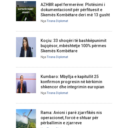
AZHBR apel fermerëve: Plotësimi i
dokumentacionit për përfituesit e
Skemës Kombëtare deri më 13 gusht
Nga
Tirana Diplomat
Koçiu: 33 shoqëri të bashkëpunimit
bujqësor, mbështetje 100% përmes
Skemës Kombëtare
Nga
Tirana Diplomat
Kumbaro: Mbyllja e kapitullit 25
konfirmon progresin në kërkimin
shkencor dhe integrimin europian
Nga
Tirana Diplomat
Rama: Avioni i parë zjarrfikës nis
operacionet, forcë e shtuar për
përballimin e zjarreve