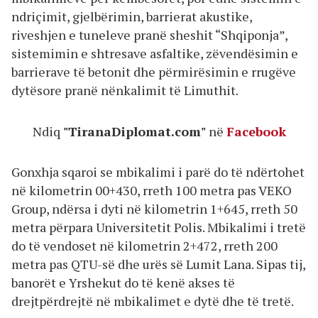
ndriçimit, gjelbërimin, barrierat akustike,
riveshjen e tuneleve pranë sheshit “Shqiponja”,
sistemimin e shtresave asfaltike, zëvendësimin e
barrierave të betonit dhe përmirësimin e rrugëve
dytësore pranë nënkalimit të Limuthit.
Ndiq
"TiranaDiplomat.com"
në
Facebook
Gonxhja sqaroi se mbikalimi i parë do të ndërtohet
në kilometrin 00+430, rreth 100 metra pas VEKO
Group, ndërsa i dyti në kilometrin 1+645, rreth 50
metra përpara Universitetit Polis. Mbikalimi i tretë
do të vendoset në kilometrin 2+472, rreth 200
metra pas QTU-së dhe urës së Lumit Lana. Sipas tij,
banorët e Yrshekut do të kenë akses të
drejtpërdrejtë në mbikalimet e dytë dhe të tretë.