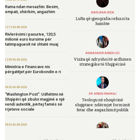
Rama ndan mesazhin: Besim,
empati, shërbim, angazhim
MARJANA DODA
Lufta që gjeografia refuzoi ta
humbte
12:12 06-08-2026
Rivlerësimi i pasurive, 120,5
milionë euro kursime për
tatimpaguesit në shtatë muaj
AMBASADOR ARBEN CICI
Vizita që ndryshoi të ardhmen
12:09 06-08-2026
strategjike të Shqipërisë
Ministria e Financave nis
përgatitjet për Eurobondin e ri
09:55 06-08-2026
“Washington Post”: Udhëtimi në
DR. ARBEN RAMKAJ
Teologu në shoqërinë
Shqipëri që zbuloi magjinë e një
shqiptare: ndërmjet formimit
vendi autentik, përtej famës së
fetar dhe angazhimit publik
rrjeteve sociale
09:52 06-08-2026
Përmbarimi Shtetëror, 22 zyra në
të gjithë vendin për zbatimin e
TIRANA DIPLOMAT