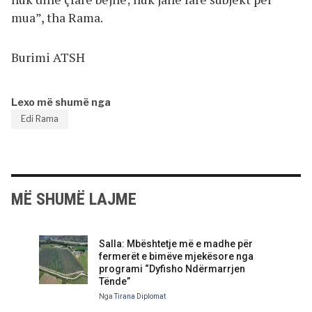
mua”, tha Rama.
Burimi ATSH
Lexo më shumë nga
Edi Rama
MË SHUMË LAJME
Salla: Mbështetje më e madhe për
fermerët e bimëve mjekësore nga
programi “Dyfisho Ndërmarrjen
Tënde”
Nga
Tirana Diplomat