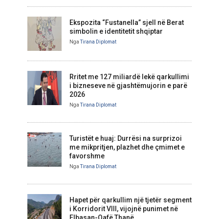
Ekspozita “Fustanella” sjell në Berat
simbolin e identitetit shqiptar
Nga
Tirana Diplomat
Rritet me 127 miliardë lekë qarkullimi
i bizneseve në gjashtëmujorin e parë
2026
Nga
Tirana Diplomat
Turistët e huaj: Durrësi na surprizoi
me mikpritjen, plazhet dhe çmimet e
favorshme
Nga
Tirana Diplomat
Hapet për qarkullim një tjetër segment
i Korridorit VIII, vijojnë punimet në
Elbasan-Qafë Thanë