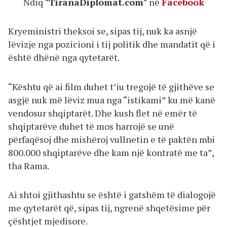
Ndiq
"TiranaDiplomat.com"
në
Facebook
Kryeministri theksoi se, sipas tij, nuk ka asnjë
lëvizje nga pozicioni i tij politik dhe mandatit që i
është dhënë nga qytetarët.
“Kështu që ai film duhet t’iu tregojë të gjithëve se
asgjë nuk më lëviz mua nga “istikami” ku më kanë
vendosur shqiptarët. Dhe kush flet në emër të
shqiptarëve duhet të mos harrojë se unë
përfaqësoj dhe mishëroj vullnetin e të paktën mbi
800.000 shqiptarëve dhe kam një kontratë me ta”,
tha Rama.
Ai shtoi gjithashtu se është i gatshëm të dialogojë
me qytetarët që, sipas tij, ngrenë shqetësime për
çështjet mjedisore.