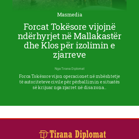
Masmedia
Forcat Tokësore vijojnë
ndërhyrjet në Mallakastër
dhe Klos për izolimin e
zjarreve
Nga
Tirana Diplomat
Forca Tokësore vijon operacionet në mbështetje
të autoriteteve civile për përballimin e situatës
së krijuar nga zjarret në disa zona…