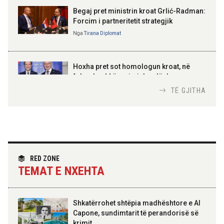
Gëzuar Ditën e Pavarësisë,
Kosovë!
Begaj pret ministrin kroat Grlić-Radman:
Forcim i partneritetit strategjik
Nga
Tirana Diplomat
AMER JUKA
100-vjetori i themelimit të
Hoxha pret sot homologun kroat, në
Urdhrit të Skënderbeut
fokus bashkëpunimi dypalësh
Nga
Tirana Diplomat
TË GJITHA
Hoxha takim me zyrtarë të lartë të DASH:
Angazhim i përbashkët për forcimin e
partneritetit strategjik
Nga
Tirana Diplomat
RED ZONE
TEMAT E NXEHTA
Shkatërrohet shtëpia madhështore e Al
Capone, sundimtarit të perandorisë së
krimit