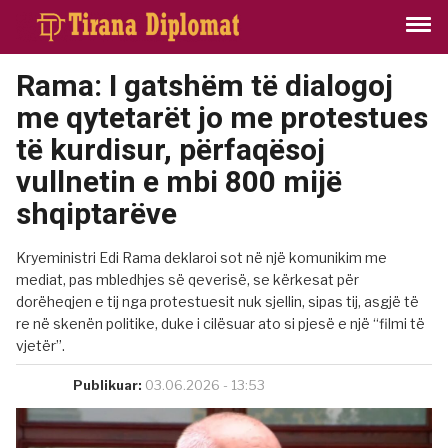
Rama: I gatshëm të dialogoj
me qytetarët jo me protestues
të kurdisur, përfaqësoj
vullnetin e mbi 800 mijë
shqiptarëve
Kryeministri Edi Rama deklaroi sot në një komunikim me
mediat, pas mbledhjes së qeverisë, se kërkesat për
dorëheqjen e tij nga protestuesit nuk sjellin, sipas tij, asgjë të
re në skenën politike, duke i cilësuar ato si pjesë e një “filmi të
vjetër”.
Publikuar:
03.06.2026 - 13:53