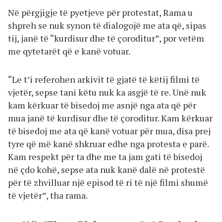
Në përgjigje të pyetjeve për protestat, Rama u
shpreh se nuk synon të dialogojë me ata që, sipas
tij, janë të “kurdisur dhe të çoroditur”, por vetëm
me qytetarët që e kanë votuar.
“Le t’i referohen arkivit të gjatë të këtij filmi të
vjetër, sepse tani këtu nuk ka asgjë të re. Unë nuk
kam kërkuar të bisedoj me asnjë nga ata që për
mua janë të kurdisur dhe të çoroditur. Kam kërkuar
të bisedoj me ata që kanë votuar për mua, disa prej
tyre që më kanë shkruar edhe nga protesta e parë.
Kam respekt për ta dhe me ta jam gati të bisedoj
në çdo kohë, sepse ata nuk kanë dalë në protestë
për të zhvilluar një episod të ri të një filmi shumë
të vjetër”, tha rama.