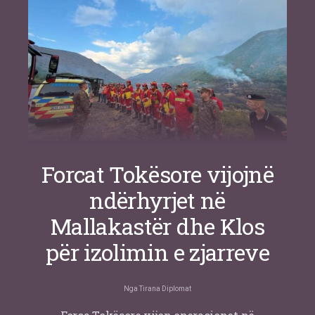
Nga
Or Shalom
Forcat Tokësore vijojnë
ndërhyrjet në
Mallakastër dhe Klos
për izolimin e zjarreve
Nga
Tirana Diplomat