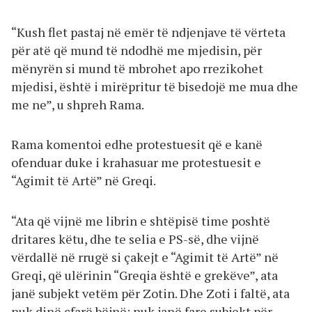
“Kush flet pastaj në emër të ndjenjave të vërteta
për atë që mund të ndodhë me mjedisin, për
mënyrën si mund të mbrohet apo rrezikohet
mjedisi, është i mirëpritur të bisedojë me mua dhe
me ne”, u shpreh Rama.
Rama komentoi edhe protestuesit që e kanë
ofenduar duke i krahasuar me protestuesit e
“Agimit të Artë” në Greqi.
“Ata që vijnë me librin e shtëpisë time poshtë
dritares këtu, dhe te selia e PS-së, dhe vijnë
vërdallë në rrugë si çakejt e “Agimit të Artë” në
Greqi, që ulërinin “Greqia është e grekëve”, ata
janë subjekt vetëm për Zotin. Dhe Zoti i faltë, ata
nuk dinë çfarë bëjnë; nuk janë fare subjekt për