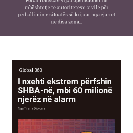
Forca Tokësore vijon operacionet në
mbështetje të autoriteteve civile për
përballimin e situatës së krijuar nga zjarret
në disa zona…
Global 360
I nxehti ekstrem përfshin
SHBA-në, mbi 60 milionë
njerëz në alarm
Nga
Tirana Diplomat