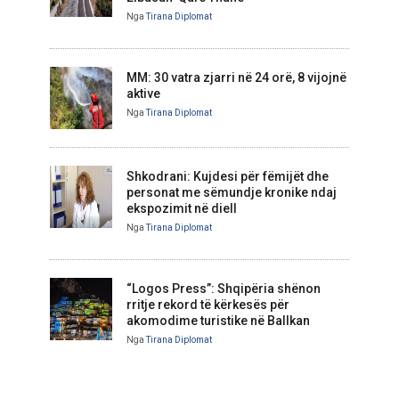
Nga
Tirana Diplomat
MM: 30 vatra zjarri në 24 orë, 8 vijojnë
aktive
Nga
Tirana Diplomat
Shkodrani: Kujdesi për fëmijët dhe
personat me sëmundje kronike ndaj
ekspozimit në diell
Nga
Tirana Diplomat
“Logos Press”: Shqipëria shënon
rritje rekord të kërkesës për
akomodime turistike në Ballkan
Nga
Tirana Diplomat