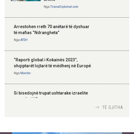
Nga
TiranaDiplomat.com
Arrestohen rreth 70 anëtarë të dyshuar
të mafias “Ndrangheta”
Nga
ATSH
“Raporti global i Kokainës 2023”,
shqiptarët lojtarë të mëdhenj në Europë
Nga
Monitor
Si bisedojnë trupat ushtarake izraelite
me robotët?
Nga
TiranaDiplomat.com
TË GJITHA
Si po e luftojnë terrorizmin shërbimet
inteligjente izraelite