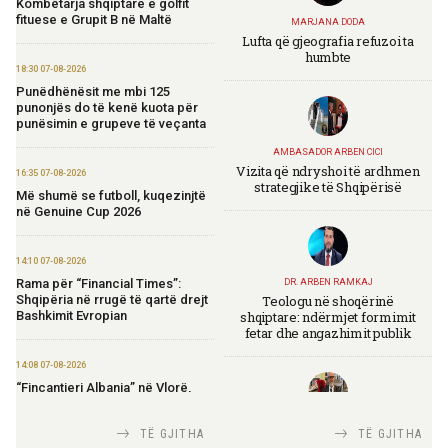
Kombëtarja shqiptare e golfit
fituese e Grupit B në Maltë
MARJANA DODA
Lufta që gjeografia refuzoi ta
humbte
18:30 07-08-2026
Punëdhënësit me mbi 125
punonjës do të kenë kuota për
punësimin e grupeve të veçanta
AMBASADOR ARBEN CICI
Vizita që ndryshoi të ardhmen
16:35 07-08-2026
strategjike të Shqipërisë
Më shumë se futboll, kuqezinjtë
në Genuine Cup 2026
14:10 07-08-2026
Rama për “Financial Times”:
DR. ARBEN RAMKAJ
Teologu në shoqërinë
Shqipëria në rrugë të qartë drejt
shqiptare: ndërmjet formimit
Bashkimit Evropian
fetar dhe angazhimit publik
14:08 07-08-2026
“Fincantieri Albania” në Vlorë,
Nufi në divizionin e anijeve
detare në Itali: Njohje me
TIRANA DIPLOMAT
TË GJITHA
TË GJITHA
praktikat më të mira
Italia Strategjike — Ku është