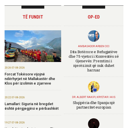
TË FUNDIT
OP-ED
AMBASADOR ARBEN CICI
Dita Botërore e Refugjatëve
dhe 75-vjetori i Konventës së
Gjenevës: Premtimi i
njerëzimit që nuk duhet
20:26 07-08-2026
harruar
Forcat Tokësore vijojnë
ndërhyrjet në Mallakastër dhe
Klos për izolimin e zjarreve
DR. ALBERT RAKIPI, KRYETAR I AIIS
20:22 07-08-2026
Shqipëria dhe Spanja një
Lamallari: Siguria në bregdet
partneritet europian
është përgjegjësi e përbashkët
19:27 07-08-2026