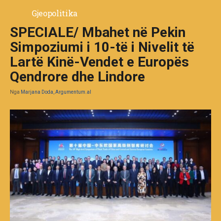
Gjeopolitika
SPECIALE/ Mbahet në Pekin
Simpoziumi i 10-të i Nivelit të
Lartë Kinë-Vendet e Europës
Qendrore dhe Lindore
Nga
Marjana Doda, Argumentum.al