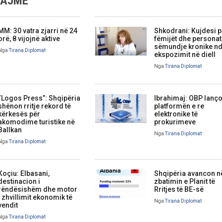
LAJME
MM: 30 vatra zjarri në 24
Shkodrani: Kujdesi p
orë, 8 vijojnë aktive
fëmijët dhe persona
sëmundje kronike nd
Nga
Tirana Diplomat
ekspozimit në diell
Nga
Tirana Diplomat
“Logos Press”: Shqipëria
Ibrahimaj: OBP lanç
shënon rritje rekord të
platformën e re
kërkesës për
elektronike të
akomodime turistike në
prokurimeve
Ballkan
Nga
Tirana Diplomat
Nga
Tirana Diplomat
Koçiu: Elbasani,
Shqipëria avancon n
destinacion i
zbatimin e Planit të
rëndësishëm dhe motor
Rritjes të BE-së
i zhvillimit ekonomik të
Nga
Tirana Diplomat
vendit
Nga
Tirana Diplomat