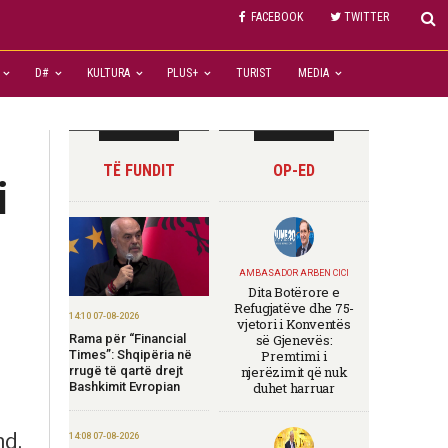
FACEBOOK
TWITTER
D#
KULTURA
PLUS+
TURIST
MEDIA
TË FUNDIT
OP-ED
i
AMBASADOR ARBEN CICI
Dita Botërore e
Refugjatëve dhe 75-
14:10 07-08-2026
vjetori i Konventës
Rama për “Financial
së Gjenevës:
Times”: Shqipëria në
Premtimi i
rrugë të qartë drejt
njerëzimit që nuk
Bashkimit Evropian
duhet harruar
nd.
14:08 07-08-2026