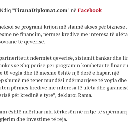
Ndiq
"TiranaDiplomat.com"
në
Facebook
heksoi se programi krijon më shumë akses për bizneset
esme në financim, përmes kredive me interesa të ulëta
sovrane të qeverisë.
artneritetit ndërmjet qeverisë, sistemit bankar dhe li
Bankës së Shqipërisë për programin kombëtar të financi
e të vogla dhe të mesme është një derë e hapur, një
ep shumë më tepër mundësi ndërmarrjeve të vogla dhe 
iten përmes kredive me interesa të ulëta dhe garancis
risë për kredinë e tyre”, deklaroi Rama.
rami është ndërtuar mbi kërkesën në rritje të sipërmarr
gjerim dhe investime të reja.