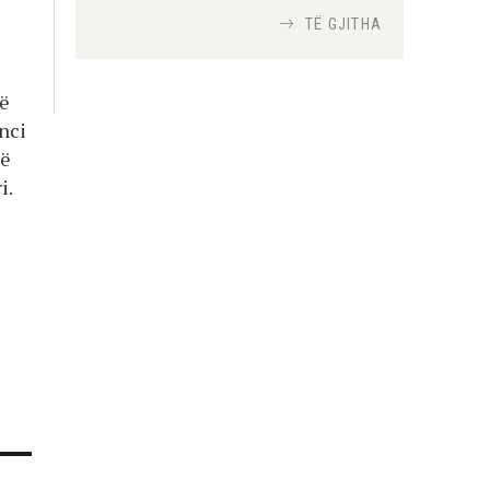
TË GJITHA
Si bisedojnë trupat
ushtarake izraelite me
në
robotët?
nci
Nga
TiranaDiplomat.com
të
i.
Si po e luftojnë
terrorizmin shërbimet
inteligjente izraelite
Nga
Or Shalom