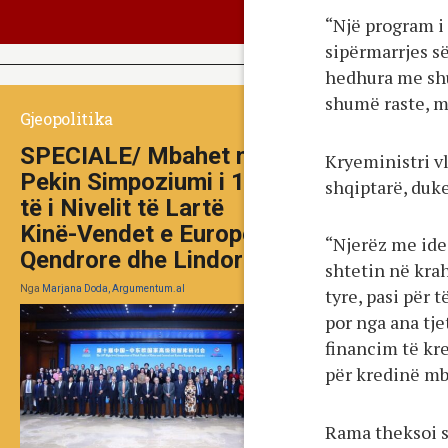
“Një program i
sipërmarrjes së
hedhura me sh
shumë raste, m
Gjeopolitika
SPECIALE/ Mbahet në
Kryeministri v
Pekin Simpoziumi i 10-
shqiptarë, duke
të i Nivelit të Lartë
Kinë-Vendet e Europës
“Njerëz me ide
Qendrore dhe Lindore
shtetin në krah
Nga
Marjana Doda, Argumentum.al
tyre, pasi për 
por nga ana tje
financim të kr
për kredinë mb
Rama theksoi s