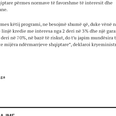
iptare përmes normave të favorshme të interesit dhe
ane.
rmes këtij programi, ne besojmë shumë që, duke vënë 
 linjë kredie me interesa nga 2 deri në 3% dhe një gara
deri në 70%, në bazë të riskut, do t’u japim mundësira 
 mijëra ndërmarrjeve shqiptare”, deklaroi kryeministr
nga