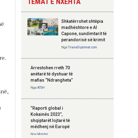
TEMAT E NXEHTA
Nga
Tirana Diplomat
Shkatërrohet shtëpia
në
Hoxha takim me
madhështore e Al
zyrtarë të lartë të
Capone, sundimtarit të
DASH: Angazhim i
perandorisë së krimit
përbashkët për
Nga
TiranaDiplomat.com
forcimin e partneritetit
re.
strategjik
Nga
Tirana Diplomat
Arrestohen rreth 70
anëtarë të dyshuar të
mafias “Ndrangheta”
Nga
ATSH
anë,
m
“Raporti global i
Kokainës 2023”,
shqiptarët lojtarë të
mëdhenj në Europë
Nga
Monitor