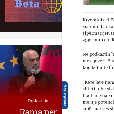
Kryeministri Ed
sistemit banka
sipërmarrjen t
zgjerimin e nd
Në podkastin “
mes qeverisë, 
kombëtar të fi
“Këtë javë në
faqe kryesore
shtetit dhe si
hodh një hap i 
Diplovista
me një potenci
sipërmarrjes s
Rama për