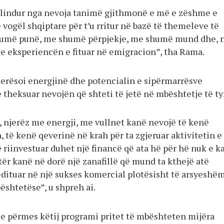
 lindur nga nevoja tanimë gjithmonë e më e zëshme e
 vogël shqiptare për t’u rritur në bazë të themeleve të
umë punë, me shumë përpjekje, me shumë mund dhe, 
e eksperiencën e fituar në emigracion”, tha Rama.
lerësoi energjinë dhe potencialin e sipërmarrësve
 theksuar nevojën që shteti të jetë në mbështetje të ty
, njerëz me energji, me vullnet kanë nevojë të kenë
, të kenë qeverinë në krah për ta zgjeruar aktivitetin e
të riinvestuar duhet një financë që ata hë për hë nuk e k
tër kanë në dorë një zanafillë që mund ta kthejë atë
edituar në një sukses komercial plotësisht të arsyeshë
ështetëse”, u shpreh ai.
e përmes këtij programi pritet të mbështeten mijëra