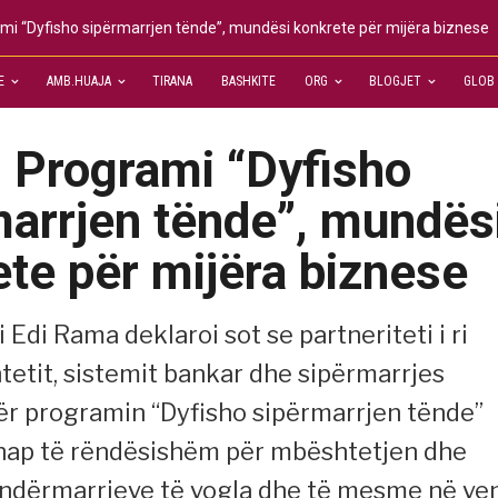
i “Dyfisho sipërmarrjen tënde”, mundësi konkrete për mijëra biznese
E
AMB.HUAJA
TIRANA
BASHKITE
ORG
BLOGJET
GLOB
 Programi “Dyfisho
marrjen tënde”, mundës
te për mijëra biznese
 Edi Rama deklaroi sot se partneriteti i ri
tetit, sistemit bankar dhe sipërmarrjes
ër programin “Dyfisho sipërmarrjen tënde”
hap të rëndësishëm për mbështetjen dhe
 ndërmarrjeve të vogla dhe të mesme në ve