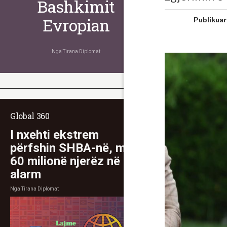
Bashkimit
Evropian
Publikuar
Nga
Tirana Diplomat
Global 360
I nxehti ekstrem
përfshin SHBA-në, mbi
60 milionë njerëz në
alarm
Nga
Tirana Diplomat