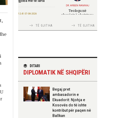
gjoba më të larta
DR. ARBEN RAMKAJ
Teologu në
12:41 07-08-2026
shoqërinë shqiptare:
ndërmjet formimit
t,
Salla: Mbështetje më e
fetar dhe angazhimit
madhe për fermerët e
TË GJITHA
TË GJITHA
publik
bimëve mjekësore nga
programi “Dyfisho
dhe
Ndërmarrjen Tënde”
11:51 07-08-2026
TIRANA DIPLOMAT
i
Ekspozita “Fustanella”
Italia Strategjike —
sjell në Berat simbolin
Ku është Shqipëria?
n
e identitetit shqiptar
DITARI
DIPLOMATIK NË SHQIPËRI
11:45 07-08-2026
Rritet me 127 miliardë
s
lekë qarkullimi i
TIRANA DIPLOMAT
Begaj pret
 U
bizneseve në
“Shqipëria në BE,
ambasadorin e
gjashtëmujorin e parë
projekt më i madh se
r
2026
Ekuadorit: Njohja e
amaneti i
Skënderbeut dhe
Kosovës do të ishte
Ismail Qemalit”
kontribut për paqen në
11:44 07-08-2026
Ballkan