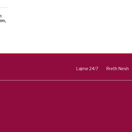
n:
im,
Lajme 24/7
Rreth Nesh