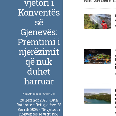
vjetori i
MË SHUMË 
Konventës
së
Gjenevës:
Premtimi i
njerëzimit
që nuk
duhet
harruar
Nga
Ambasador Arben Cici
20 Qershor 2026 - Dita
Botërore e Refugjatëve. 28
Korrik 2026 - 75-vjetori i
Konventës së vitit 1951