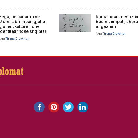
Begaj në panairin në
Rama ndan mesazhi
Ulqin: Libri mban gjallë
Besim, empati, shërb
gjuhën, kulturën dhe
angazhim
identitetin tonë shqiptar
Nga
Tirana Diplomat
Nga
Tirana Diplomat