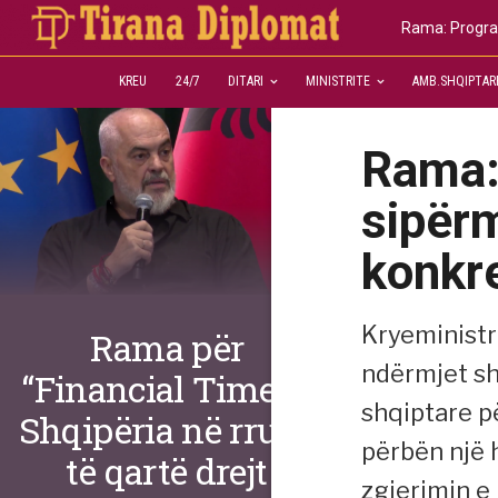
Rama: Program
KREU
24/7
DITARI
MINISTRITE
AMB.SHQIPTAR
Rama:
sipër
konkre
Kryeministri
Rama për
ndërmjet sh
“Financial Times”:
shqiptare p
Shqipëria në rrugë
përbën një 
të qartë drejt
zgjerimin e