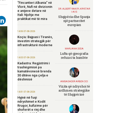
“Fincantieri Albania” në
Vlorë, Nufi në divizionin
DR. ALBERT RAKIPI, KRYETAR
e anijeve detare në
I AIIS
Itali: Njohje me
Shqipëria dhe Spanja
praktikat më të mira
një partneritet
europian
14:06 07-08-2026
Koçiu: Bajpasi i Tiranës,
investim strategjik për
infrastrukturë moderne
MARJANA DODA
Lufta që gjeografia
refuzoi ta humbte
14:03 07-08-2026
Kadastra: Regjistrimi i
trashëgimisë pa
kamatëvonesë brenda
30 ditëve nga çelja e
dëshmisë
AMBASADOR ARBEN CICI
Vizita që ndryshoi të
ardhmen strategjike
14:01 07-08-2026
të Shqipërisë
Hyjnë në fuqi
ndryshimet e Kodit
Rrugor, kufizime për
shoferët e rinj dhe