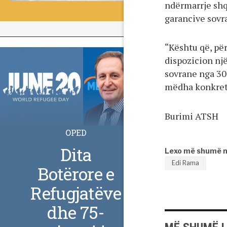
ndërmarrje shq
garancive sovr
“Kështu që, pë
dispozicion një
sovrane nga 30 
mëdha konkrete
Burimi ATSH
OPED
Dita
Lexo më shumë 
Edi Rama
Botërore e
Refugjatëve
dhe 75-