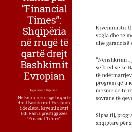
“Financial
Times”:
Kryeministri t
Shqipëria
vogla dhe të m
në rrugë të
dhe garancisë 
qartë drejt
“Nënshkrimi i p
Bashkimit
së kredisë së 
Evropian
të ndërmarrjev
program që u j
mesme që të rr
Nga
Tirana Diplomat
sovrane të qeve
Ne kemi një rrugë të qartë
drejt Bashkimit Evropian,
i deklaroi kryeministri
Edi Rama prestigjiozes
Sipas tij, prog
”Finacial Times”.
shqiptare për z