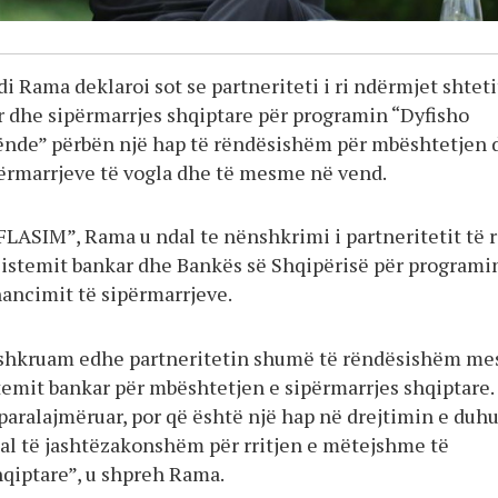
i Rama deklaroi sot se partneriteti i ri ndërmjet shteti
r dhe sipërmarrjes shqiptare për programin “Dyfisho
ënde” përbën një hap të rëndësishëm për mbështetjen 
ërmarrjeve të vogla dhe të mesme në vend.
FLASIM”, Rama u ndal te nënshkrimi i partneritetit të r
sistemit bankar dhe Bankës së Shqipërisë për programi
nancimit të sipërmarrjeve.
nshkruam edhe partneritetin shumë të rëndësishëm me
stemit bankar për mbështetjen e sipërmarrjes shqiptare.
paralajmëruar, por që është një hap në drejtimin e duhu
al të jashtëzakonshëm për rritjen e mëtejshme të
hqiptare”, u shpreh Rama.