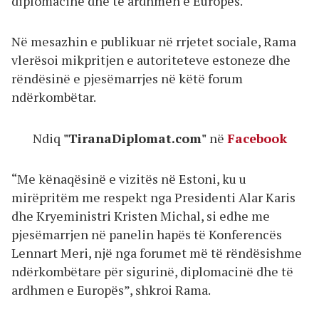
diplomacinë dhe të ardhmen e Europës.
Në mesazhin e publikuar në rrjetet sociale, Rama
vlerësoi mikpritjen e autoriteteve estoneze dhe
rëndësinë e pjesëmarrjes në këtë forum
ndërkombëtar.
Ndiq
"TiranaDiplomat.com"
në
Facebook
“Me kënaqësinë e vizitës në Estoni, ku u
mirëpritëm me respekt nga Presidenti Alar Karis
dhe Kryeministri Kristen Michal, si edhe me
pjesëmarrjen në panelin hapës të Konferencës
Lennart Meri, një nga forumet më të rëndësishme
ndërkombëtare për sigurinë, diplomacinë dhe të
ardhmen e Europës”, shkroi Rama.