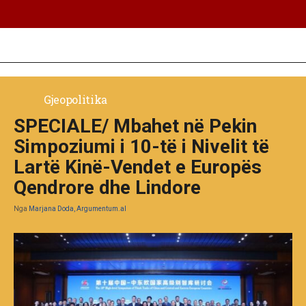
Gjeopolitika
SPECIALE/ Mbahet në Pekin
Simpoziumi i 10-të i Nivelit të
Lartë Kinë-Vendet e Europës
Qendrore dhe Lindore
Nga
Marjana Doda, Argumentum.al