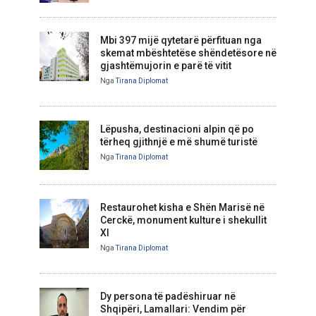
Mbi 397 mijë qytetarë përfituan nga
skemat mbështetëse shëndetësore në
gjashtëmujorin e parë të vitit
Nga
Tirana Diplomat
Lëpusha, destinacioni alpin që po
tërheq gjithnjë e më shumë turistë
Nga
Tirana Diplomat
Restaurohet kisha e Shën Marisë në
Cerckë, monument kulture i shekullit
XI
Nga
Tirana Diplomat
Dy persona të padëshiruar në
Shqipëri, Lamallari: Vendim për