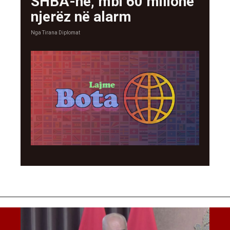
SHBA-në, mbi 60 milionë
njerëz në alarm
Nga
Tirana Diplomat