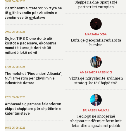
Shqipëria dhe Spanja një
09:52 06-08-2026
partneritet europian
Përmbarimi Shtetëror, 22 zyra në
të gjithë vendin për zbatimin e
vendimeve të gjykatave
09:50 06-08-2026
MARJANA DODA
Sejko: TIPS Clone do të ulë
Lufta që gjeografia refuzoi ta
kostot e pagesave, ekonomia
humbte
mund të kursejë deri në 38
miliardë lekë në vit
17:26 05-08-2026
AMBASADOR ARBEN CICI
Themelohet “Fincantieri Albania”,
Vizita që ndryshoi të ardhmen
Nufi: Investim për zhvillimin e
strategjike të Shqipërisë
industrisë detare
17:24 05-08-2026
Ambasada gjermane falënderon
ekipet shqiptare për shpëtimin e
DR. ARBEN RAMKAJ
katër turistëve
Teologu në shoqërinë
shqiptare: ndërmjet formimit
fetar dhe angazhimit publik
16:55 05-08-2026