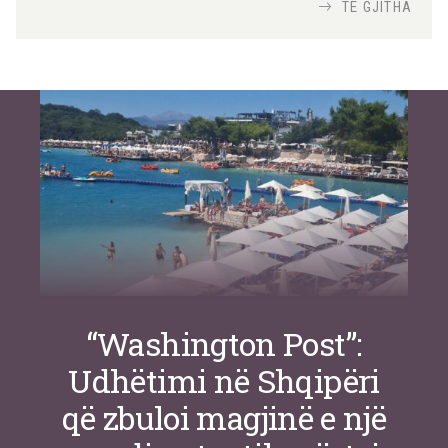
Nga
TiranaDiplomat.com
TË GJITHA
Si po e luftojnë terrorizmin shërbimet
inteligjente izraelite
Nga
Or Shalom
“Washington Post”:
Udhëtimi në Shqipëri
që zbuloi magjinë e një