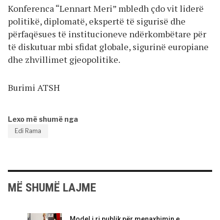
Konferenca “Lennart Meri” mbledh çdo vit liderë
politikë, diplomatë, ekspertë të sigurisë dhe
përfaqësues të institucioneve ndërkombëtare për
të diskutuar mbi sfidat globale, sigurinë europiane
dhe zhvillimet gjeopolitike.
Burimi ATSH
Lexo më shumë nga
Edi Rama
MË SHUMË LAJME
Model i ri publik për menaxhimin e