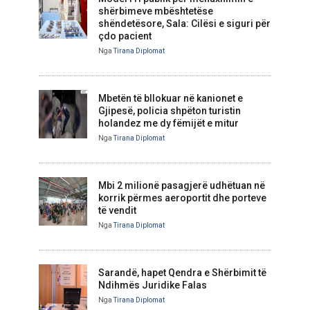
shërbimeve mbështetëse
shëndetësore, Sala: Cilësi e siguri për
çdo pacient
Nga
Tirana Diplomat
Mbetën të bllokuar në kanionet e
Gjipesë, policia shpëton turistin
holandez me dy fëmijët e mitur
Nga
Tirana Diplomat
Mbi 2 milionë pasagjerë udhëtuan në
korrik përmes aeroportit dhe porteve
të vendit
Nga
Tirana Diplomat
Sarandë, hapet Qendra e Shërbimit të
Ndihmës Juridike Falas
Nga
Tirana Diplomat