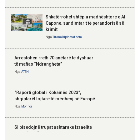
Shkatërrohet shtëpia madhështore e Al
Capone, sundimtarit të perandorisë së
krimit
Nga
TiranaDiplomat.com
Arrestohen rreth 70 anëtarë të dyshuar
të mafias “Ndrangheta”
Nga
ATSH
“Raporti global i Kokainës 2023”,
shqiptarët lojtarë të mëdhenj në Europë
Nga
Monitor
Si bisedojnë trupat ushtarake izraelite
me robotët?