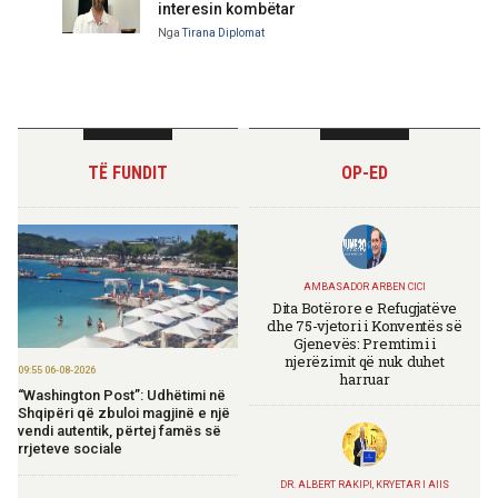
interesin kombëtar
Nga
Tirana Diplomat
TË FUNDIT
OP-ED
AMBASADOR ARBEN CICI
Dita Botërore e Refugjatëve
dhe 75-vjetori i Konventës së
Gjenevës: Premtimi i
njerëzimit që nuk duhet
09:55 06-08-2026
harruar
“Washington Post”: Udhëtimi në
Shqipëri që zbuloi magjinë e një
vendi autentik, përtej famës së
rrjeteve sociale
DR. ALBERT RAKIPI, KRYETAR I AIIS