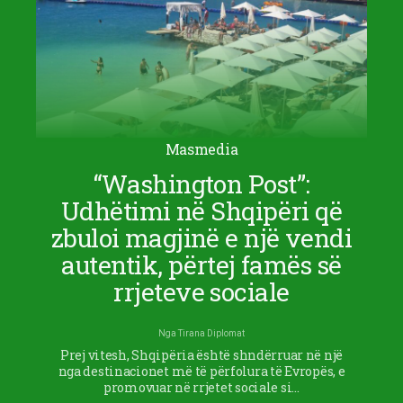
Masmedia
“Washington Post”:
Udhëtimi në Shqipëri që
zbuloi magjinë e një vendi
autentik, përtej famës së
rrjeteve sociale
Nga
Tirana Diplomat
Prej vitesh, Shqipëria është shndërruar në një
nga destinacionet më të përfolura të Evropës, e
promovuar në rrjetet sociale si…