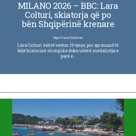
MILANO 2026 – BBC: Lara
Colturi, skiatorja që po
bën Shqipërinë krenare
Nga
Tirana Diplomat
Lara Colturi është vetëm 19 vjeçe, por ajo mund të
bëjë historinë olimpike duke u bërë medalistja e
parë e…