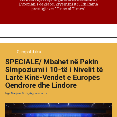
Evropian, i deklaroi kryeministri Edi Rama
prestigjiozes ”Finacial Times”.
Gjeopolitika
SPECIALE/ Mbahet në Pekin
Simpoziumi i 10-të i Nivelit të
Lartë Kinë-Vendet e Europës
Qendrore dhe Lindore
Nga
Marjana Doda, Argumentum.al