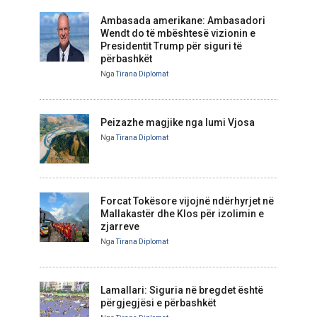
Ambasada amerikane: Ambasadori
Wendt do të mbështesë vizionin e
Presidentit Trump për siguri të
përbashkët
Nga
Tirana Diplomat
Peizazhe magjike nga lumi Vjosa
Nga
Tirana Diplomat
Forcat Tokësore vijojnë ndërhyrjet në
Mallakastër dhe Klos për izolimin e
zjarreve
Nga
Tirana Diplomat
Lamallari: Siguria në bregdet është
përgjegjësi e përbashkët