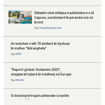
Shkatërrohet shtëpia madhështore e Al
Capone, sundimtarit të perandorisë së
krimit
Nga
TiranaDiplomat.com
Arrestohen rreth 70 anëtarë të dyshuar
të mafias “Ndrangheta”
Nga
ATSH
“Raporti global i Kokainës 2023”,
shqiptarët lojtarë të mëdhenj në Europë
Nga
Monitor
Si bisedojnë trupat ushtarake izraelite
me robotët?