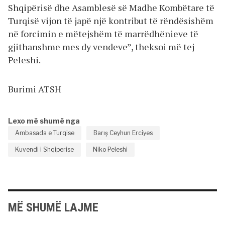
Shqipërisë dhe Asamblesë së Madhe Kombëtare të
Turqisë vijon të japë një kontribut të rëndësishëm
në forcimin e mëtejshëm të marrëdhënieve të
gjithanshme mes dy vendeve”, theksoi më tej
Peleshi.
Burimi ATSH
Lexo më shumë nga
Ambasada e Turqise
Barış Ceyhun Erciyes
Kuvendi i Shqiperise
Niko Peleshi
MË SHUMË LAJME