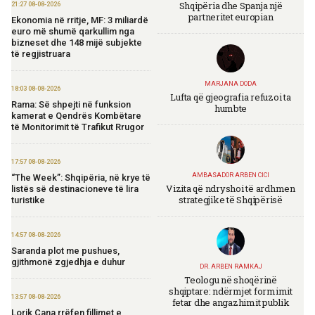
Shqipëria dhe Spanja një
21:27 08-08-2026
partneritet europian
Ekonomia në rritje, MF: 3 miliardë
euro më shumë qarkullim nga
bizneset dhe 148 mijë subjekte
të regjistruara
MARJANA DODA
18:03 08-08-2026
Lufta që gjeografia refuzoi ta
Rama: Së shpejti në funksion
humbte
kamerat e Qendrës Kombëtare
të Monitorimit të Trafikut Rrugor
17:57 08-08-2026
AMBASADOR ARBEN CICI
“The Week”: Shqipëria, në krye të
Vizita që ndryshoi të ardhmen
listës së destinacioneve të lira
strategjike të Shqipërisë
turistike
14:57 08-08-2026
Saranda plot me pushues,
gjithmonë zgjedhja e duhur
DR. ARBEN RAMKAJ
Teologu në shoqërinë
shqiptare: ndërmjet formimit
13:57 08-08-2026
fetar dhe angazhimit publik
Lorik Cana rrëfen fillimet e