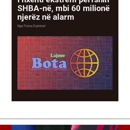
SHBA-në, mbi 60 milionë
njerëz në alarm
Nga
Tirana Diplomat