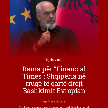
Diplovista
Rama për “Financial
Times”: Shqipëria në
rrugë të qartë drejt
Bashkimit Evropian
Nga
Tirana Diplomat
Ne kemi një rrugë të qartë drejt Bashkimit