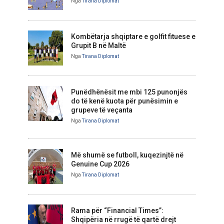
Nga
Tirana Diplomat
Kombëtarja shqiptare e golfit fituese e
Grupit B në Maltë
Nga
Tirana Diplomat
Punëdhënësit me mbi 125 punonjës
do të kenë kuota për punësimin e
grupeve të veçanta
Nga
Tirana Diplomat
Më shumë se futboll, kuqezinjtë në
Genuine Cup 2026
Nga
Tirana Diplomat
Rama për “Financial Times”:
Shqipëria në rrugë të qartë drejt