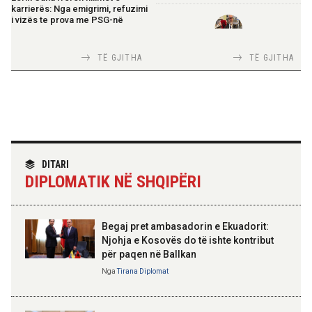
karrierës: Nga emigrimi, refuzimi
i vizës te prova me PSG-në
TIRANA DIPLOMAT
13:19 08-08-2026
TË GJITHA
TË GJITHA
Italia Strategjike — Ku është
Vijojnë punimet për Muzeun
Shqipëria?
Hebraik në Vlorë, Gonxhja:
Promovim i kujtesës së
bashkëjetesës
12:53 08-08-2026
TIRANA DIPLOMAT
IGJEO: Sot e nesër, nivel rreziku i
“Shqipëria në BE, projekt më i
DITARI
lartë për zjarre në tetë qarqe
madh se amaneti i
DIPLOMATIK NË SHQIPËRI
Skënderbeut dhe Ismail
Qemalit”
12:43 08-08-2026
Zhvillohet në Taxhikistan
Begaj pret ambasadorin e Ekuadorit:
seminari i leximit mbi librin e Xi
Jinpingut për qeverisjen e Kinës
Njohja e Kosovës do të ishte kontribut
për paqen në Ballkan
ELISA SPIROPALI
Kriza e Parlamentit është
Nga
Tirana Diplomat
11:56 08-08-2026
kriza e Republikës
Për herë të parë, Forcat e
Parlamentare
Armatosura me mjete taktike
“Made in Albania”