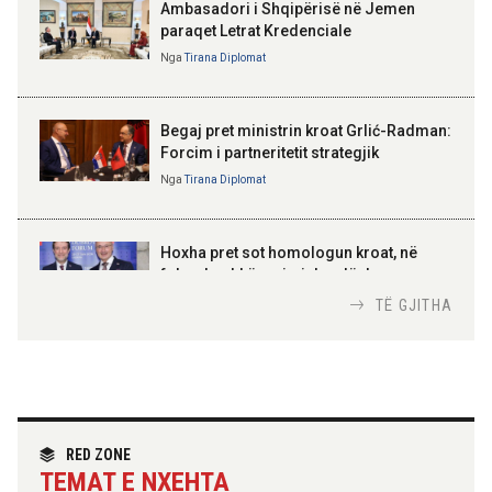
Ambasadori i Shqipërisë në Jemen
paraqet Letrat Kredenciale
Nga
Tirana Diplomat
BAJRAM BEGAJ, PRESIDENTI I REPUBLIKËS
SË SHQIPËRISË
Gëzuar Ditën e Pavarësisë,
Kosovë!
Begaj pret ministrin kroat Grlić-Radman:
Forcim i partneritetit strategjik
Nga
Tirana Diplomat
AMER JUKA
100-vjetori i themelimit të
Hoxha pret sot homologun kroat, në
Urdhrit të Skënderbeut
fokus bashkëpunimi dypalësh
Nga
Tirana Diplomat
TË GJITHA
Hoxha takim me zyrtarë të lartë të DASH:
Angazhim i përbashkët për forcimin e
partneritetit strategjik
Nga
Tirana Diplomat
RED ZONE
TEMAT E NXEHTA