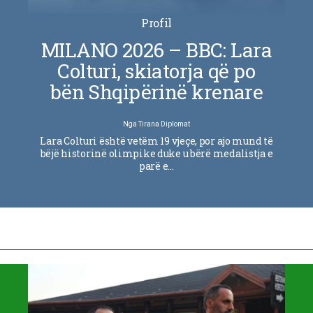
Profil
MILANO 2026 – BBC: Lara
Colturi, skiatorja që po
bën Shqipërinë krenare
Nga
Tirana Diplomat
Lara Colturi është vetëm 19 vjeçe, por ajo mund të
bëjë historinë olimpike duke u bërë medalistja e
parë e…