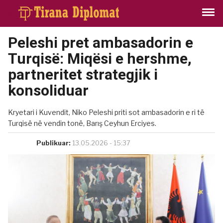
Peleshi pret ambasadorin e
Turqisë: Miqësi e hershme,
partneritet strategjik i
konsoliduar
Kryetari i Kuvendit, Niko Peleshi priti sot ambasadorin e ri të
Turqisë në vendin tonë, Barış Ceyhun Erciyes.
Publikuar:
13.05.2026 - 15:37