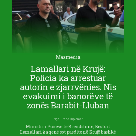
Masmedia
Lamallari në Krujë:
Policia ka arrestuar
autorin e zjarrvënies. Nis
evakuimi i banorëve të
zonës Barabit-Lluban
Nga
Tirana Diplomat
Ministri i Punëve të Brendshme, Besfort
Lamallari ka qenë sot pasdite në Krujë bashkë