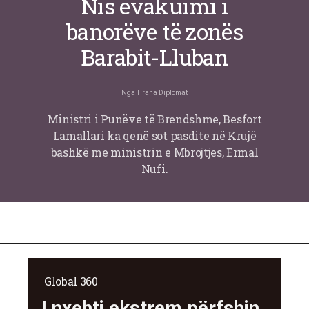
Nis evakuimi i
banorëve të zonës
Barabit-Lluban
Nga
Tirana Diplomat
Ministri i Punëve të Brendshme, Besfort
Lamallari ka qenë sot pasdite në Krujë
bashkë me ministrin e Mbrojtjes, Ermal
Nufi.
Global 360
I nxehti ekstrem përfshin