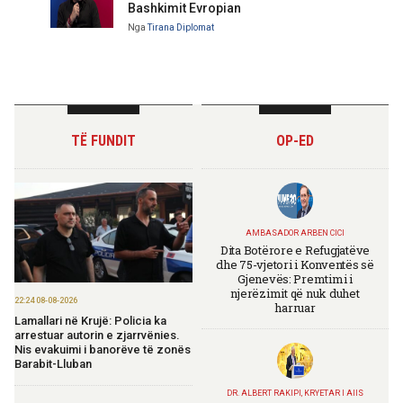
Bashkimit Evropian
Nga
Tirana Diplomat
TË FUNDIT
OP-ED
AMBASADOR ARBEN CICI
Dita Botërore e Refugjatëve
dhe 75-vjetori i Konventës së
Gjenevës: Premtimi i
njerëzimit që nuk duhet
22:24 08-08-2026
harruar
Lamallari në Krujë: Policia ka
arrestuar autorin e zjarrvënies.
Nis evakuimi i banorëve të zonës
Barabit-Lluban
DR. ALBERT RAKIPI, KRYETAR I AIIS