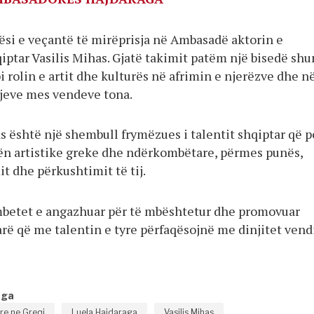
si e veçantë të mirëprisja në Ambasadë aktorin e
iptar Vasilis Mihas. Gjatë takimit patëm një bisedë sh
 rolin e artit dhe kulturës në afrimin e njerëzve dhe n
hjeve mes vendeve tona.
s është një shembull frymëzues i talentit shqiptar që p
ën artistike greke dhe ndërkombëtare, përmes punës,
t dhe përkushtimit të tij.
etet e angazhuar për të mbështetur dhe promovuar
arë që me talentin e tyre përfaqësojnë me dinjitet vend
nga
e ne Greqi
Luela Hajdaraga
Vasilis Mihas