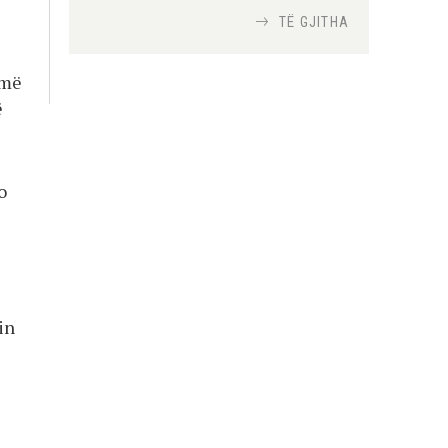
TË GJITHA
Si bisedojnë trupat
ushtarake izraelite me
umë
robotët?
ë
Nga
TiranaDiplomat.com
Si po e luftojnë
o
terrorizmin shërbimet
inteligjente izraelite
Nga
Or Shalom
in