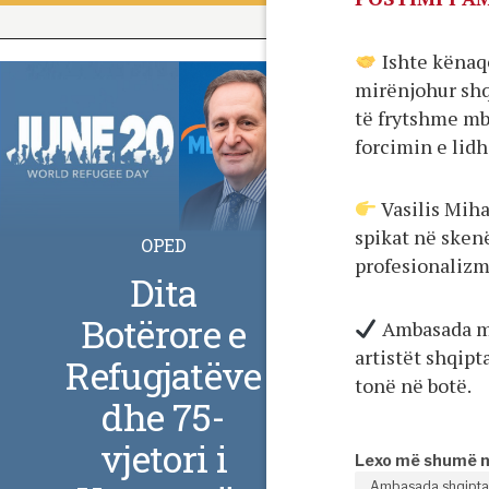
Ishte kënaqë
mirënjohur shq
të frytshme mbi
forcimin e lid
Vasilis Miha
spikat në sken
OPED
profesionalizmi
Dita
Botërore e
Ambasada mb
artistët shqipt
Refugjatëve
tonë në botë.
dhe 75-
vjetori i
Lexo më shumë 
Ambasada shqiptar