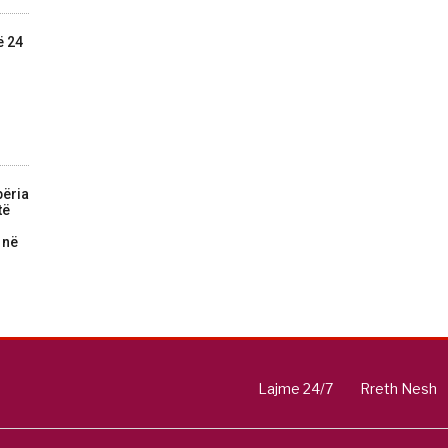
ë 24
përia
të
 në
Lajme 24/7
Rreth Nesh