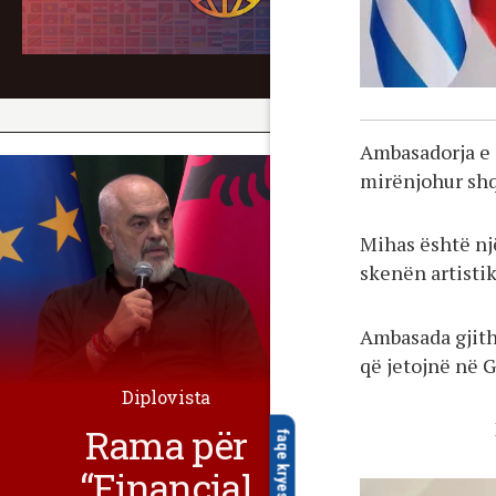
Ambasadorja e 
mirënjohur shq
Mihas është nj
skenën artisti
Ambasada gjith
që jetojnë në G
Diplovista
Rama për
faqe kryesore
“Financial