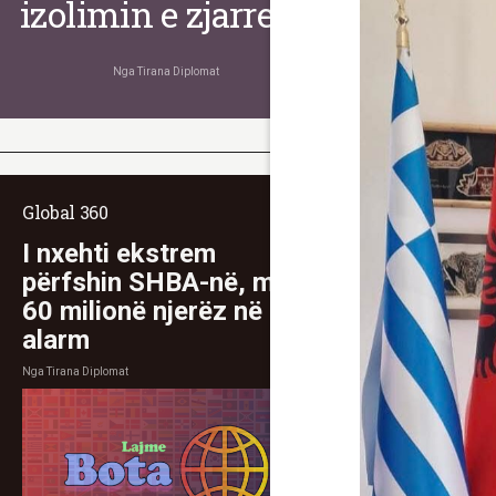
izolimin e zjarreve
Nga
Tirana Diplomat
Global 360
I nxehti ekstrem
përfshin SHBA-në, mbi
60 milionë njerëz në
alarm
Nga
Tirana Diplomat