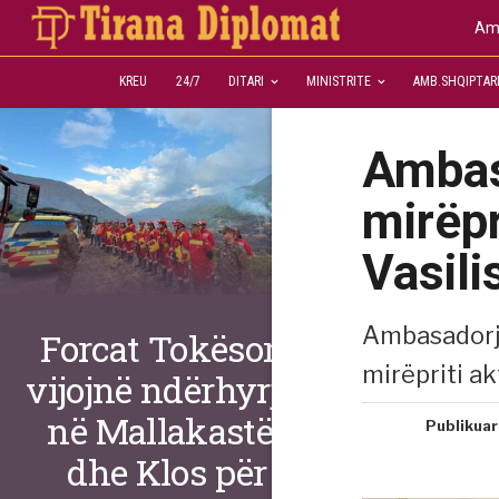
Amb
KREU
24/7
DITARI
MINISTRITE
AMB.SHQIPTAR
Ambas
mirëpr
Vasili
Ambasadorja
Forcat Tokësore
mirëpriti ak
vijojnë ndërhyrjet
në Mallakastër
Publikuar
dhe Klos për