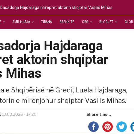
asadorja Hajdaraga mirëpret aktorin shqiptar Vasilis Mihas
E
AMB.HUAJA
TIRANA
BASHKITE
ORG
BLOGJET
GLOB
adorja Hajdaraga
et aktorin shqiptar
s Mihas
 e Shqipërisë në Greqi, Luela Hajdaraga,
torin e mirënjohur shqiptar Vasilis Mihas.
:
13.03.2026 - 17:20
Share this...