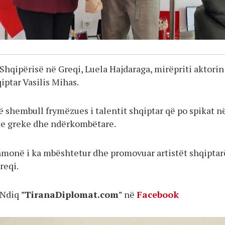
Shqipërisë në Greqi, Luela Hajdaraga, mirëpriti aktorin
iptar Vasilis Mihas.
ë shembull frymëzues i talentit shqiptar që po spikat n
ke greke dhe ndërkombëtare.
monë i ka mbështetur dhe promovuar artistët shqiptar
reqi.
Ndiq
"TiranaDiplomat.com"
në
Facebook