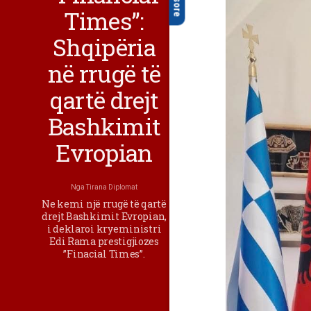
Times”:
Shqipëria
në rrugë të
qartë drejt
Bashkimit
Evropian
Nga
Tirana Diplomat
Ne kemi një rrugë të qartë
drejt Bashkimit Evropian,
i deklaroi kryeministri
Edi Rama prestigjiozes
”Finacial Times”.