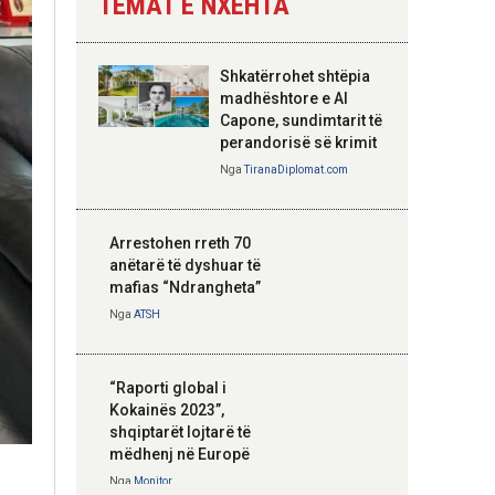
TEMAT E NXEHTA
Nga
Tirana Diplomat
Shkatërrohet shtëpia
Hoxha takim me
madhështore e Al
zyrtarë të lartë të
Capone, sundimtarit të
DASH: Angazhim i
perandorisë së krimit
përbashkët për
Nga
TiranaDiplomat.com
forcimin e partneritetit
strategjik
Nga
Tirana Diplomat
Arrestohen rreth 70
anëtarë të dyshuar të
mafias “Ndrangheta”
Nga
ATSH
“Raporti global i
Kokainës 2023”,
shqiptarët lojtarë të
mëdhenj në Europë
Nga
Monitor