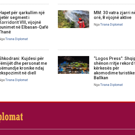
Hapet për qarkullim një
MM: 30 vatra zjarri n
tjetër segment i
orë, 8 vijojnë aktive
Korridorit VIII, vijojnë
Nga
Tirana Diplomat
punimet në Elbasan-Qafë
Thanë
Nga
Tirana Diplomat
Shkodrani: Kujdesi për
“Logos Press”: Shqi
fëmijët dhe personat me
shënon rritje rekord 
sëmundje kronike ndaj
kërkesës për
ekspozimit në diell
akomodime turistike
Ballkan
Nga
Tirana Diplomat
Nga
Tirana Diplomat