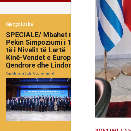
Gjeopolitika
SPECIALE/ Mbahet në
Pekin Simpoziumi i 10-
të i Nivelit të Lartë
Kinë-Vendet e Europës
Qendrore dhe Lindore
Nga
Marjana Doda, Argumentum.al
POSTIMI I 