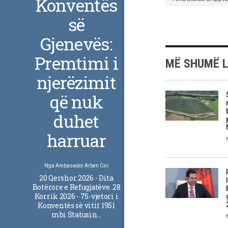
Konventës
së
Gjenevës:
Premtimi i
MË SHUMË 
njerëzimit
që nuk
duhet
harruar
Nga
Ambasador Arben Cici
20 Qershor 2026 - Dita
Botërore e Refugjatëve. 28
Korrik 2026 - 75-vjetori i
Konventës së vitit 1951
mbi Statusin…