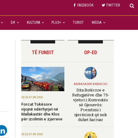
FACEBOOK
TWITTER
D#
KULTURA
PLUS+
TURIST
MEDIA
TË FUNDIT
OP-ED
AMBASADOR ARBEN CICI
Dita Botërore e
Refugjatëve dhe 75-
20:26 07-08-2026
vjetori i Konventës
Forcat Tokësore
së Gjenevës:
vijojnë ndërhyrjet në
Premtimi i
Mallakastër dhe Klos
njerëzimit që nuk
për izolimin e zjarreve
duhet harruar
20:22 07-08-2026