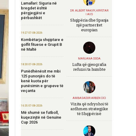
Lamallari: Siguria në
bregdet është
DR. ALBERT RAKIPI, KRYETAR
përgjegjësi e
I AIIS
përbashkët
Shqipëria dhe Spanja
një partneritet
europian
19:27 07-08-2026
Kombëtarja shqiptare e
golfit fituese e Grupit B
në Maltë
MARJANA DODA
Lufta që gjeografia
18:30 07-08-2026
refuzoi ta humbte
Punëdhënësit me mbi
125 punonjës do të
kenë kuota për
punësimin e grupeve të
veçanta
AMBASADOR ARBEN CICI
Vizita që ndryshoi të
16:35 07-08-2026
ardhmen strategjike
Më shumë se futboll,
të Shqipërisë
kuqezinjtë në Genuine
Cup 2026