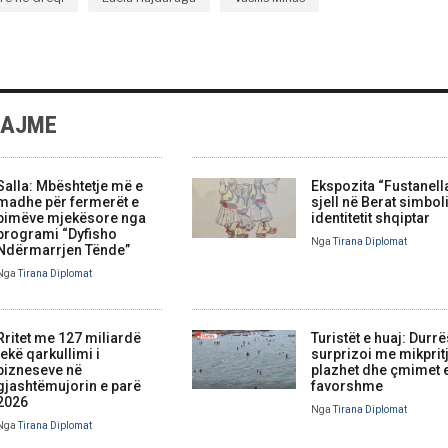
LAJME
Salla: Mbështetje më e
Ekspozita “Fustanell
madhe për fermerët e
sjell në Berat simbol
bimëve mjekësore nga
identitetit shqiptar
programi “Dyfisho
Nga
Tirana Diplomat
Ndërmarrjen Tënde”
Nga
Tirana Diplomat
Rritet me 127 miliardë
Turistët e huaj: Durrë
lekë qarkullimi i
surprizoi me mikprit
bizneseve në
plazhet dhe çmimet 
gjashtëmujorin e parë
favorshme
2026
Nga
Tirana Diplomat
Nga
Tirana Diplomat