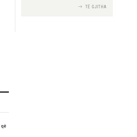
TË GJITHA
Si bisedojnë trupat
ushtarake izraelite me
robotët?
Nga
TiranaDiplomat.com
Si po e luftojnë
terrorizmin shërbimet
inteligjente izraelite
Nga
Or Shalom
 që