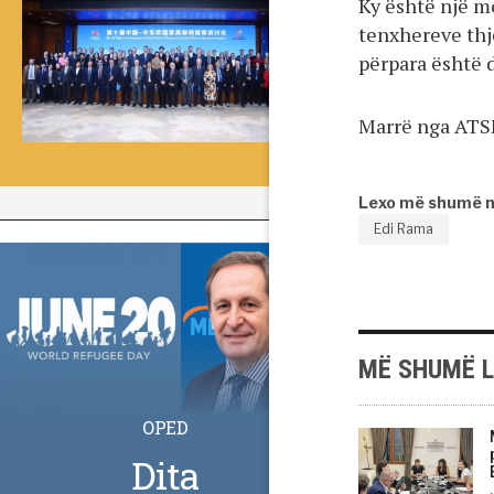
Ky është një m
tenxhereve thj
përpara është 
Marrë nga AT
Lexo më shumë 
Edi Rama
MË SHUMË 
OPED
Dita