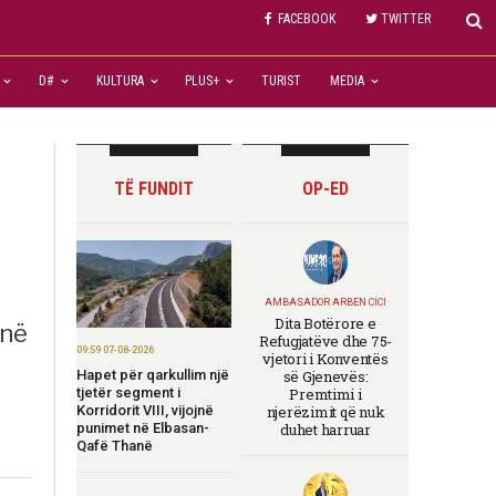
FACEBOOK
TWITTER
D#
KULTURA
PLUS+
TURIST
MEDIA
TË FUNDIT
OP-ED
AMBASADOR ARBEN CICI
Dita Botërore e
anë
Refugjatëve dhe 75-
09:59 07-08-2026
vjetori i Konventës
Hapet për qarkullim një
së Gjenevës:
tjetër segment i
Premtimi i
Korridorit VIII, vijojnë
njerëzimit që nuk
punimet në Elbasan-
duhet harruar
Qafë Thanë