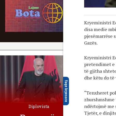
Kryeministri E
disa medie mbi
pjesëmarrëse s
Gazës.
Kryeministri E
pretendimet e d
të gjitha shtet
dhe këtu do të 
faqe kryesore
“Tenxheret pol
zhurshmshme të
ndërtojmë me 
Diplovista
Tjetër, e dinj