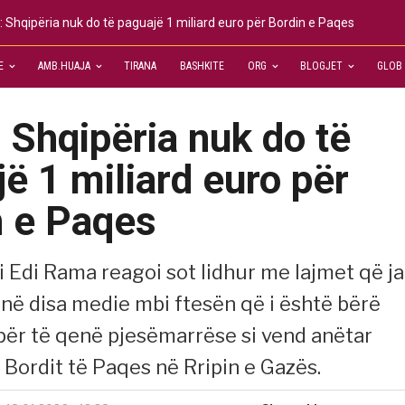
 Shqipëria nuk do të paguajë 1 miliard euro për Bordin e Paqes
E
AMB.HUAJA
TIRANA
BASHKITE
ORG
BLOGJET
GLOB
Shqipëria nuk do të
ë 1 miliard euro për
n e Paqes
i Edi Rama reagoi sot lidhur me lajmet që j
në disa medie mbi ftesën që i është bërë
për të qenë pjesëmarrëse si vend anëtar
 Bordit të Paqes në Rripin e Gazës.