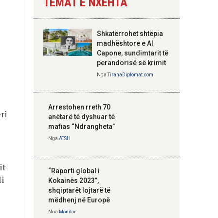
TEMAT E NXEHTA
Nga
Tirana Diplomat
Shkatërrohet shtëpia
Hoxha takim me
madhështore e Al
zyrtarë të lartë të
Capone, sundimtarit të
DASH: Angazhim i
perandorisë së krimit
përbashkët për
Nga
TiranaDiplomat.com
forcimin e partneritetit
strategjik
Nga
Tirana Diplomat
Arrestohen rreth 70
ri
anëtarë të dyshuar të
mafias “Ndrangheta”
Nga
ATSH
it
“Raporti global i
li
Kokainës 2023”,
shqiptarët lojtarë të
mëdhenj në Europë
Nga
Monitor