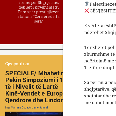
rremë për Shqipërinë,
Palestinezët
deklaroi kryeministri
GËNJESHTË
Rama për prestigjiozen
italiane ”Corriere della
sera”.
E vërteta është
nderohet Shqipë
Tenxheret poli
zhurmshme të S
ndërtojmë me 
Gjeopolitika
Tjetër, e dinj
SPECIALE/ Mbahet në
Pekin Simpoziumi i 10-
Sa për mua per
të i Nivelit të Lartë
shqiptarëve, q
Kinë-Vendet e Europës
shqiptar dhe re
Qendrore dhe Lindore
më duhet mbi të
Nga
Marjana Doda, Argumentum.al