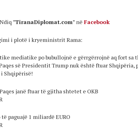
Ndiq
"TiranaDiplomat.com"
në
Facebook
imi i plotë i kryeministrit Rama:
ike mediatike po bubullojnë e gërrgërrojnë aq fort sa 
 Paqes së Presidentit Trump nuk është ftuar Shqipëria, 
i Shqipërisë!
Paqes janë ftuar të gjitha shtetet e OKB
R
 të paguajë 1 miliardë EURO
R