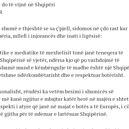
 do të vijnë në Shqipëri
R
 shumë e thjeshtë se sa ç’pjell, sidomos në çdo rast kur
ria, mllefi i injorancës dhe inati i ligësisë:
tike e mediatike të mexhelisit tonë janë teneqera të
hqipërisë së vjetër, ndërsa kjo që po vazhdojmë të
shumë mund e këmbëngulje të madhe është një Shqipë
itetshme ndërkombëtarisht dhe e respektuar botërisht.
sonalisht, rëndësi ka vetëm besimi i shumicës së
ë më kanë ngjitur e mbajtur katër herë në majën e shtet
spekti i atyre që janë në majat e botës a të Europës, i ci
 gjitha për të nderuar e lartësuar Shqipërinë.