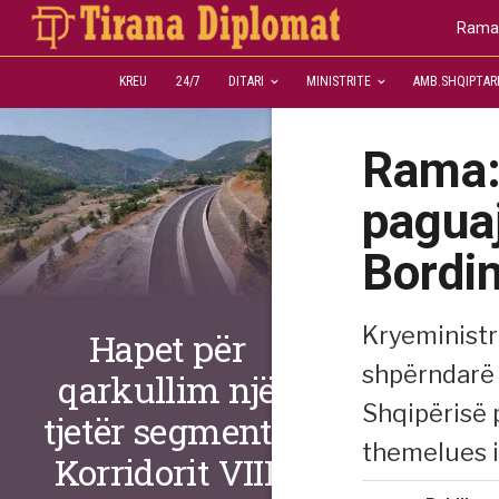
Rama:
KREU
24/7
DITARI
MINISTRITE
AMB.SHQIPTAR
Rama: 
paguaj
Bordi
Kryeministr
Hapet për
shpërndarë 
qarkullim një
Shqipërisë 
tjetër segment i
themelues i
Korridorit VIII,