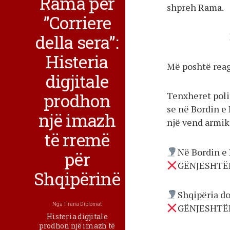
Rama për
shpreh Rama.
”Corriere
della sera”:
Histeria
Më poshtë reag
digjitale
prodhon
Tenxheret polit
se në Bordin e
një imazh
një vend armik 
të rremë
Në Bordin e 
për
GËNJESHTË
Shqipërinë
Shqipëria do
Nga
Tirana Diplomat
GËNJESHTË
Histeria digjitale
prodhon një imazh të