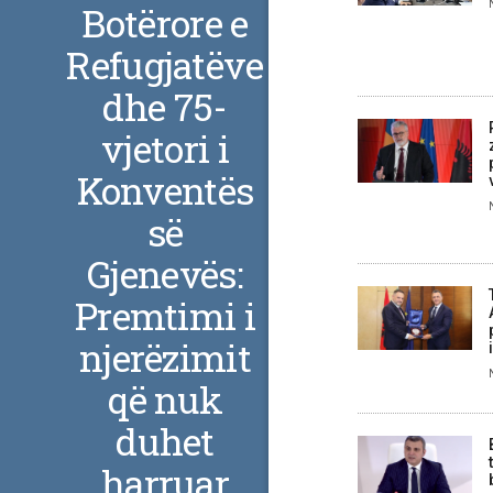
Botërore e
Refugjatëve
dhe 75-
vjetori i
Konventës
së
Gjenevës:
Premtimi i
njerëzimit
që nuk
duhet
harruar