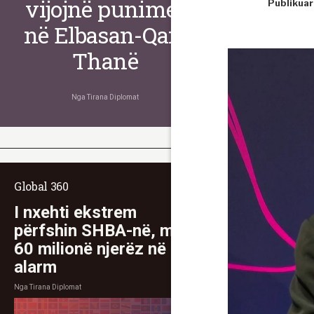
vijojnë punimet
Publikuar
në Elbasan-Qafë
Thanë
Nga
Tirana Diplomat
Global 360
I nxehti ekstrem
përfshin SHBA-në, mbi
60 milionë njerëz në
alarm
Nga
Tirana Diplomat