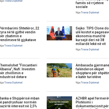
Nga
Tirana Diplomat
famës së rrjeteve
sociale
Nga
Tirana Diplomat
Përmbarimi Shtetëror, 22
Sejko: TIPS Clone do
zyra në të gjithë vendin
ulë kostot e pagesav
për zbatimin e
ekonomia mund të
vendimeve të gjykatave
kursejë deri në 38
miliardë lekë në vit
Nga
Tirana Diplomat
Nga
Tirana Diplomat
Themelohet “Fincantieri
Ambasada gjerman
Albania”, Nufi: Investim
falënderon ekipet
për zhvillimin e
shqiptare për shpëti
industrisë detare
e katër turistëve
Nga
Tirana Diplomat
Nga
Tirana Diplomat
Banka e Shqipërisë mban
AZHBR apel fermerë
të pandryshuar normën
Plotësimi i
bazë të interesit në 2,5%
dokumentacionit për