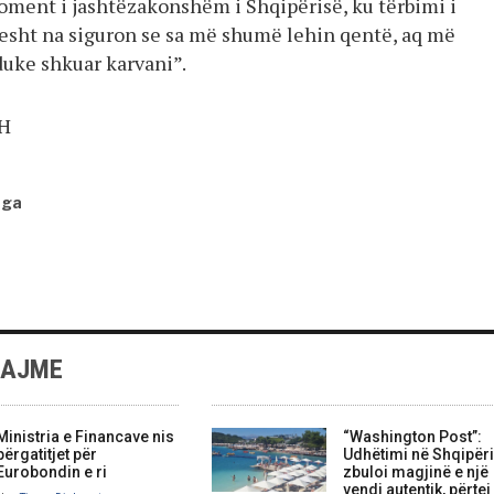
oment i jashtëzakonshëm i Shqipërisë, ku tërbimi i
esht na siguron se sa më shumë lehin qentë, aq më
duke shkuar karvani”.
SH
nga
LAJME
Ministria e Financave nis
“Washington Post”:
përgatitjet për
Udhëtimi në Shqipëri
Eurobondin e ri
zbuloi magjinë e një
vendi autentik, përtej