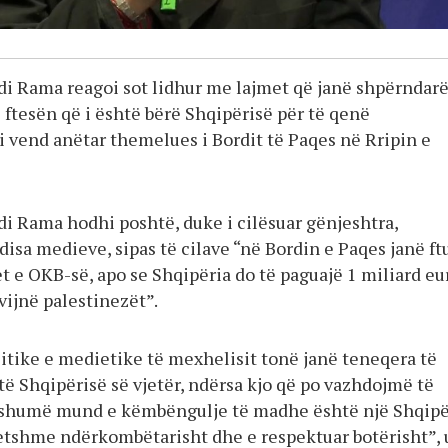
di Rama reagoi sot lidhur me lajmet që janë shpërndar
 ftesën që i është bërë Shqipërisë për të qenë
i vend anëtar themelues i Bordit të Paqes në Rripin e
di Rama hodhi poshtë, duke i cilësuar gënjeshtra,
isa medieve, sipas të cilave “në Bordin e Paqes janë ft
et e OKB-së, apo se Shqipëria do të paguajë 1 miliard eu
vijnë palestinezët”.
itike e medietike të mexhelisit tonë janë teneqera të
 Shqipërisë së vjetër, ndërsa kjo që po vazhdojmë të
shumë mund e këmbëngulje të madhe është një Shqipë
itetshme ndërkombëtarisht dhe e respektuar botërisht”, 