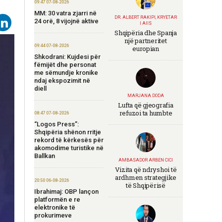
09:47 07-08-2026
MM: 30 vatra zjarri në
DR. ALBERT RAKIPI, KRYETAR
24 orë, 8 vijojnë aktive
I AIIS
Shqipëria dhe Spanja
një partneritet
09:44 07-08-2026
europian
Shkodrani: Kujdesi për
fëmijët dhe personat
me sëmundje kronike
ndaj ekspozimit në
diell
MARJANA DODA
Lufta që gjeografia
refuzoi ta humbte
08:47 07-08-2026
“Logos Press”:
Shqipëria shënon rritje
rekord të kërkesës për
akomodime turistike në
Ballkan
AMBASADOR ARBEN CICI
Vizita që ndryshoi të
ardhmen strategjike
20:50 06-08-2026
të Shqipërisë
Ibrahimaj: OBP lançon
platformën e re
elektronike të
prokurimeve