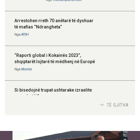
Arrestohen rreth 70 anëtarë të dyshuar
të mafias “Ndrangheta”
Nga
ATSH
“Raporti global i Kokainës 2023”,
shqiptarët lojtarë të mëdhenj në Europë
Nga
Monitor
Si bisedojnë trupat ushtarake izraelite
me robotët?
Nga
TiranaDiplomat.com
TË GJITHA
Si po e luftojnë terrorizmin shërbimet
inteligjente izraelite
Nga
Or Shalom