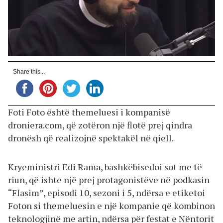
Share this...
Foti Foto është themeluesi i kompanisë
droniera.com, që zotëron një flotë prej qindra
dronësh që realizojnë spektakël në qiell.
Kryeministri Edi Rama, bashkëbisedoi sot me të
riun, që ishte një prej protagonistëve në podkasin
“Flasim”, episodi 10, sezoni i 5, ndërsa e etiketoi
Foton si themeluesin e një kompanie që kombinon
teknologjinë me artin, ndërsa për festat e Nëntorit