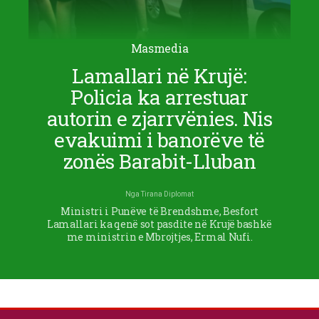
Masmedia
Lamallari në Krujë:
Policia ka arrestuar
autorin e zjarrvënies. Nis
evakuimi i banorëve të
zonës Barabit-Lluban
Nga
Tirana Diplomat
Ministri i Punëve të Brendshme, Besfort
Lamallari ka qenë sot pasdite në Krujë bashkë
me ministrin e Mbrojtjes, Ermal Nufi.