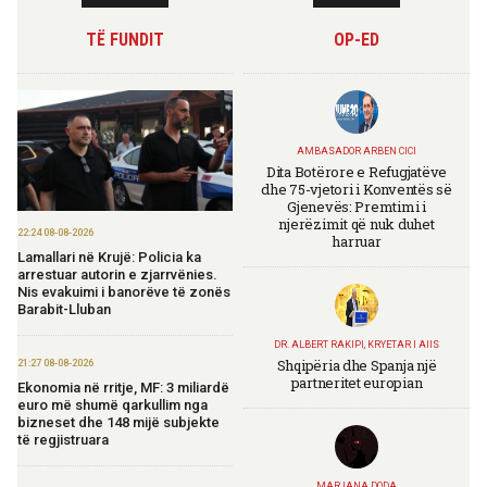
TË FUNDIT
OP-ED
AMBASADOR ARBEN CICI
Dita Botërore e Refugjatëve
dhe 75-vjetori i Konventës së
Gjenevës: Premtimi i
njerëzimit që nuk duhet
22:24 08-08-2026
harruar
Lamallari në Krujë: Policia ka
arrestuar autorin e zjarrvënies.
Nis evakuimi i banorëve të zonës
Barabit-Lluban
DR. ALBERT RAKIPI, KRYETAR I AIIS
Shqipëria dhe Spanja një
21:27 08-08-2026
partneritet europian
Ekonomia në rritje, MF: 3 miliardë
euro më shumë qarkullim nga
bizneset dhe 148 mijë subjekte
të regjistruara
MARJANA DODA