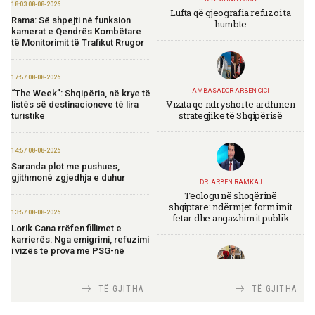
18:03 08-08-2026
Lufta që gjeografia refuzoi ta
Rama: Së shpejti në funksion
humbte
kamerat e Qendrës Kombëtare
të Monitorimit të Trafikut Rrugor
17:57 08-08-2026
AMBASADOR ARBEN CICI
“The Week”: Shqipëria, në krye të
Vizita që ndryshoi të ardhmen
listës së destinacioneve të lira
strategjike të Shqipërisë
turistike
14:57 08-08-2026
Saranda plot me pushues,
gjithmonë zgjedhja e duhur
DR. ARBEN RAMKAJ
Teologu në shoqërinë
shqiptare: ndërmjet formimit
13:57 08-08-2026
fetar dhe angazhimit publik
Lorik Cana rrëfen fillimet e
karrierës: Nga emigrimi, refuzimi
i vizës te prova me PSG-në
TIRANA DIPLOMAT
13:19 08-08-2026
TË GJITHA
TË GJITHA
Italia Strategjike — Ku është
Vijojnë punimet për Muzeun
Shqipëria?
Hebraik në Vlorë, Gonxhja: