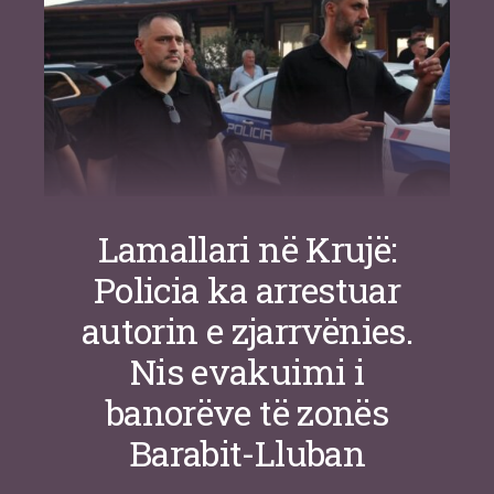
Lamallari në Krujë:
Policia ka arrestuar
autorin e zjarrvënies.
Nis evakuimi i
banorëve të zonës
Barabit-Lluban