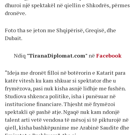
dhuroi një spektakël në qiellin e Shkodrës, përmes
dronëve.
Foto tha se jeton me Shqipërisë, Greqisë, dhe
Dubait.
Ndiq
"TiranaDiplomat.com"
në
Facebook
“Ideja me dronët filloi në botërorin e Katarit para
katër vitesh ku kam shkuar si spektator dhe u
frymëzova, pasi nuk kisha asnjë lidhje me fushën.
Studiova shkenca politike, isha i punësuar në
institucione financiare. Thjesht më frymëzoi
spektakli që pashë atje. Ngaqë nuk kam ndonjë
talent arti vetë vendosa të mësoj si të pikturojë në
qiell, kisha bashkëpunime me Arabinë Saudite dhe