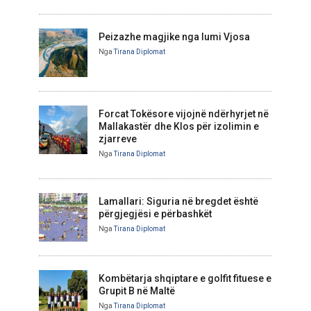
Peizazhe magjike nga lumi Vjosa
Nga
Tirana Diplomat
Forcat Tokësore vijojnë ndërhyrjet në
Mallakastër dhe Klos për izolimin e
zjarreve
Nga
Tirana Diplomat
Lamallari: Siguria në bregdet është
përgjegjësi e përbashkët
Nga
Tirana Diplomat
Kombëtarja shqiptare e golfit fituese e
Grupit B në Maltë
Nga
Tirana Diplomat