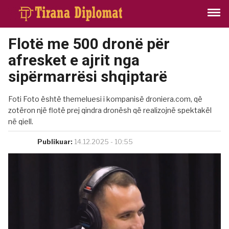
Flotë me 500 dronë për
afresket e ajrit nga
sipërmarrësi shqiptarë
Foti Foto është themeluesi i kompanisë droniera.com, që
zotëron një flotë prej qindra dronësh që realizojnë spektakël
në qiell.
Publikuar:
14.12.2025 - 10:55