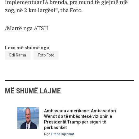
implementuar IA brenda, pra mund të gjejmë një
zog, në 2 km largësi”, tha Foto.
/Marrë nga ATSH
Lexo më shumë nga
Edi Rama
Foto Foto
MË SHUMË LAJME
Ambasada amerikane: Ambasadori
Wendt do të mbështesë vizionin e
Presidentit Trump për siguri të
përbashkët
Nga
Tirana Diplomat