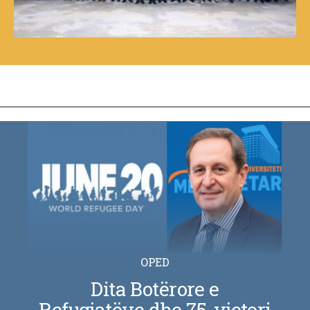
OPED
Dita Botërore e
Refugjatëve dhe 75-vjetori