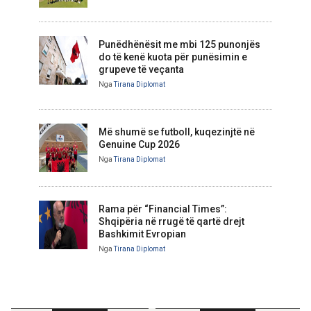
Punëdhënësit me mbi 125 punonjës
do të kenë kuota për punësimin e
grupeve të veçanta
Nga
Tirana Diplomat
Më shumë se futboll, kuqezinjtë në
Genuine Cup 2026
Nga
Tirana Diplomat
Rama për “Financial Times”:
Shqipëria në rrugë të qartë drejt
Bashkimit Evropian
Nga
Tirana Diplomat