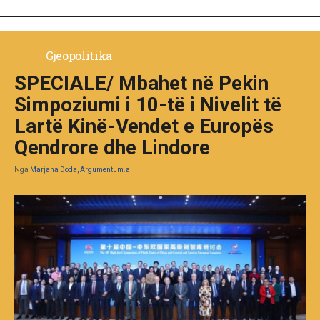
Gjeopolitika
SPECIALE/ Mbahet në Pekin
Simpoziumi i 10-të i Nivelit të
Lartë Kinë-Vendet e Europës
Qendrore dhe Lindore
Nga
Marjana Doda, Argumentum.al