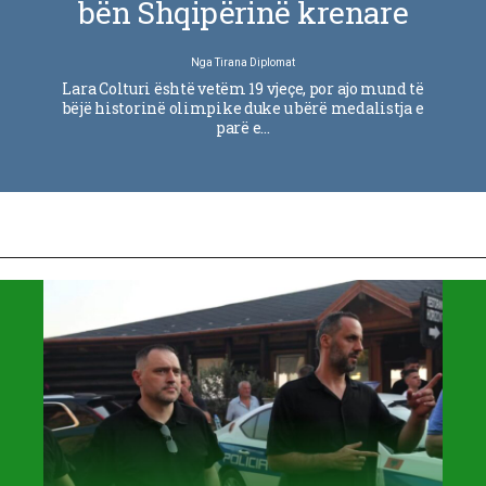
bën Shqipërinë krenare
Nga
Tirana Diplomat
Lara Colturi është vetëm 19 vjeçe, por ajo mund të
bëjë historinë olimpike duke u bërë medalistja e
parë e…