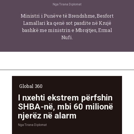
Nga
Tirana Diplomat
Ministri i Punëve të Brendshme, Besfort
Lamallari ka qenë sot pasdite në Krujë
bashkë me ministrin e Mbrojtjes, Ermal
Nufi.
Global 360
I nxehti ekstrem përfshin
SHBA-në, mbi 60 milionë
njerëz në alarm
Nga
Tirana Diplomat