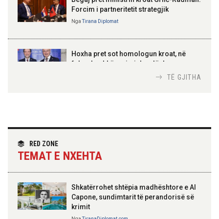
Forcim i partneritetit strategjik
Nga
Tirana Diplomat
AMER JUKA
100-vjetori i themelimit të
Hoxha pret sot homologun kroat, në
Urdhrit të Skënderbeut
fokus bashkëpunimi dypalësh
Nga
Tirana Diplomat
TË GJITHA
Hoxha takim me zyrtarë të lartë të DASH:
Angazhim i përbashkët për forcimin e
partneritetit strategjik
Nga
Tirana Diplomat
RED ZONE
TEMAT E NXEHTA
Shkatërrohet shtëpia madhështore e Al
Capone, sundimtarit të perandorisë së
krimit
Nga
TiranaDiplomat.com