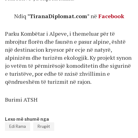
Ndiq
"TiranaDiplomat.com"
në
Facebook
Parku Kombëtar i Alpeve, i themeluar për të
mbrojtur florën dhe faunën e pasur alpine, është
një destinacion kryesor për ecje në natyrë,
alpinizëm dhe turizëm ekologjik. Ky projekt synon
jo vetëm të përmirësojë komoditetin dhe sigurinë
e turistëve, por edhe të nxisë zhvillimin e
qëndrueshëm të turizmit në rajon.
Burimi ATSH
Lexo më shumë nga
Edi Rama
Rrugët