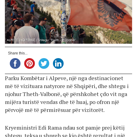
Share this...
Parku Kombëtar i Alpeve, një nga destinacionet
më të vizituara natyrore në Shqipëri, dhe shtegu i
njohur Theth-Valbonë, që përshkohet çdo vit nga
mijëra turistë vendas dhe të huaj, po ofron një
përvojë më të përmirësuar për vizitorët.
Kryeministri Edi Rama ndau sot pamje prej këtij
shtegu, teksa u shpreh se kjo është rezultat i një