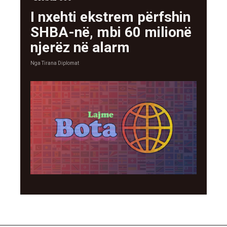
I nxehti ekstrem përfshin
SHBA-në, mbi 60 milionë
njerëz në alarm
Nga
Tirana Diplomat