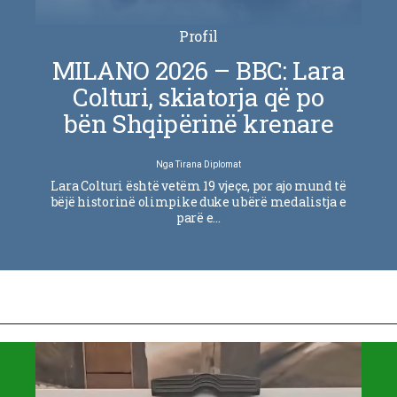
Profil
MILANO 2026 – BBC: Lara
Colturi, skiatorja që po
bën Shqipërinë krenare
Nga
Tirana Diplomat
Lara Colturi është vetëm 19 vjeçe, por ajo mund të
bëjë historinë olimpike duke u bërë medalistja e
parë e…