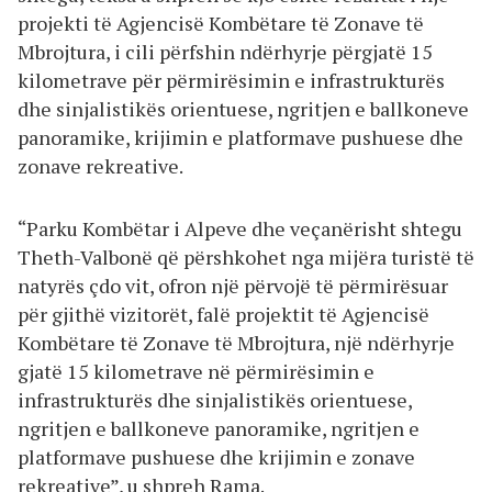
projekti të Agjencisë Kombëtare të Zonave të
Mbrojtura, i cili përfshin ndërhyrje përgjatë 15
kilometrave për përmirësimin e infrastrukturës
dhe sinjalistikës orientuese, ngritjen e ballkoneve
panoramike, krijimin e platformave pushuese dhe
zonave rekreative.
“Parku Kombëtar i Alpeve dhe veçanërisht shtegu
Theth-Valbonë që përshkohet nga mijëra turistë të
natyrës çdo vit, ofron një përvojë të përmirësuar
për gjithë vizitorët, falë projektit të Agjencisë
Kombëtare të Zonave të Mbrojtura, një ndërhyrje
gjatë 15 kilometrave në përmirësimin e
infrastrukturës dhe sinjalistikës orientuese,
ngritjen e ballkoneve panoramike, ngritjen e
platformave pushuese dhe krijimin e zonave
rekreative”, u shpreh Rama.