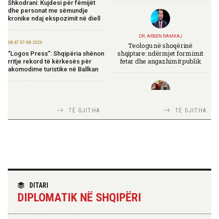
Shkodrani: Kujdesi për fëmijët
dhe personat me sëmundje
kronike ndaj ekspozimit në diell
DR. ARBEN RAMKAJ
08:47 07-08-2026
Teologu në shoqërinë
shqiptare: ndërmjet formimit
“Logos Press”: Shqipëria shënon
fetar dhe angazhimit publik
rritje rekord të kërkesës për
akomodime turistike në Ballkan
20:50 06-08-2026
Ibrahimaj: OBP lançon
TIRANA DIPLOMAT
TË GJITHA
TË GJITHA
platformën e re elektronike të
Italia Strategjike — Ku është
prokurimeve
Shqipëria?
19:50 06-08-2026
Koçiu: Elbasani, destinacion i
rëndësishëm dhe motor i
zhvillimit ekonomik të vendit
TIRANA DIPLOMAT
“Shqipëria në BE, projekt më i
DITARI
madh se amaneti i
DIPLOMATIK NË SHQIPËRI
Skënderbeut dhe Ismail
16:51 06-08-2026
Qemalit”
Shqipëria avancon në zbatimin e
Planit të Rritjes të BE-së