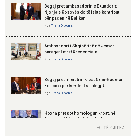
Begaj pret ambasadorin e Ekuadorit:
Njohja e Kosovës do të ishte kontribut
15:53 06-08-2026
për paqen në Ballkan
Begaj në panairin në Ulqin: Libri
ELISA SPIROPALI
mban gjallë gjuhën, kulturën dhe
Kriza e Parlamentit është
Nga
Tirana Diplomat
identitetin tonë shqiptar
kriza e Republikës
Parlamentare
Ambasadori i Shqipërisë në Jemen
paraqet Letrat Kredenciale
Nga
Tirana Diplomat
BAJRAM BEGAJ, PRESIDENTI I REPUBLIKËS
SË SHQIPËRISË
Gëzuar Ditën e Pavarësisë,
Kosovë!
Begaj pret ministrin kroat Grlić-Radman:
Forcim i partneritetit strategjik
Nga
Tirana Diplomat
AMER JUKA
100-vjetori i themelimit të
Hoxha pret sot homologun kroat, në
Urdhrit të Skënderbeut
fokus bashkëpunimi dypalësh
Nga
Tirana Diplomat
TË GJITHA