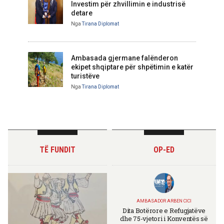
Investim për zhvillimin e industrisë
detare
Nga
Tirana Diplomat
Ambasada gjermane falënderon
ekipet shqiptare për shpëtimin e katër
turistëve
Nga
Tirana Diplomat
TË FUNDIT
OP-ED
AMBASADOR ARBEN CICI
Dita Botërore e Refugjatëve
dhe 75-vjetori i Konventës së