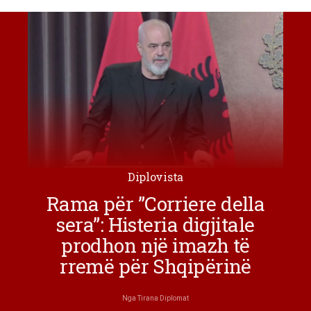
Diplovista
Rama për ”Corriere della
sera”: Histeria digjitale
prodhon një imazh të
rremë për Shqipërinë
Nga
Tirana Diplomat