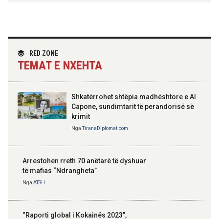
Hoxha takim me zyrtarë të lartë të DASH:
Angazhim i përbashkët për forcimin e
partneritetit strategjik
Nga
Tirana Diplomat
RED ZONE
TEMAT E NXEHTA
Shkatërrohet shtëpia madhështore e Al
Capone, sundimtarit të perandorisë së
krimit
Nga
TiranaDiplomat.com
Arrestohen rreth 70 anëtarë të dyshuar
të mafias “Ndrangheta”
Nga
ATSH
“Raporti global i Kokainës 2023”,