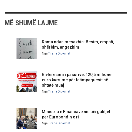
MË SHUMË LAJME
Rama ndan mesazhin: Besim, empati,
shërbim, angazhim
Nga
Tirana Diplomat
Rivlerësimi i pasurive, 120,5 milionë
euro kursime për tatimpaguesit në
shtatë muaj
Nga
Tirana Diplomat
Ministria e Financave nis përgatitjet
për Eurobondin e ri
Nga
Tirana Diplomat