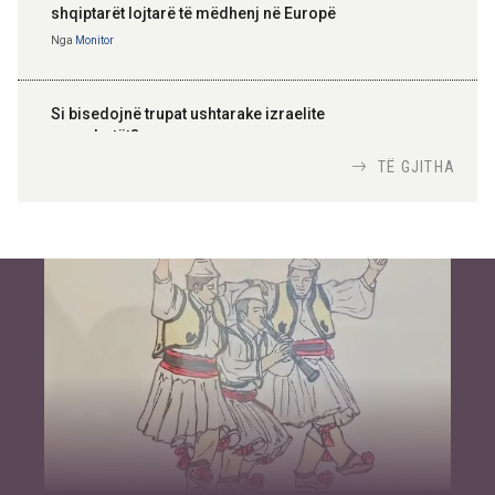
shqiptarët lojtarë të mëdhenj në Europë
Nga
Monitor
Si bisedojnë trupat ushtarake izraelite
me robotët?
Nga
TiranaDiplomat.com
TË GJITHA
Si po e luftojnë terrorizmin shërbimet
inteligjente izraelite
Nga
Or Shalom