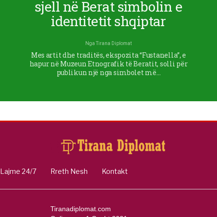
sjell në Berat simbolin e
identitetit shqiptar
Nga
Tirana Diplomat
Mes artit dhe traditës, ekspozita “Fustanella”, e
hapur në Muzeun Etnografik të Beratit, solli për
publikun një nga simbolet më…
Lajme 24/7
Rreth Nesh
Kontakt
Tiranadiplomat.com