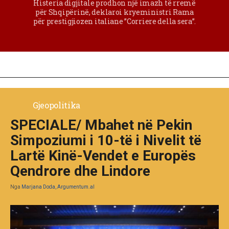
Histeria digjitale prodhon një imazh të rremë
për Shqipërinë, deklaroi kryeministri Rama
për prestigjiozen italiane ”Corriere della sera”.
Gjeopolitika
SPECIALE/ Mbahet në Pekin
Simpoziumi i 10-të i Nivelit të
Lartë Kinë-Vendet e Europës
Qendrore dhe Lindore
Nga
Marjana Doda, Argumentum.al