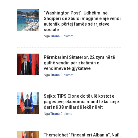
“Washington Post”: Udhëtimi në
Shqipëri që zbuloi magjinë e një vendi
autentik, përtej famës së rrjeteve
sociale
Nga
Tirana Diplomat
Përmbarimi Shtetëror, 22 zyra në të
gjithë vendin për zbatimin e
vendimeve të gjykatave
Nga
Tirana Diplomat
Sejko: TIPS Clone do të ulë kostot e
pagesave, ekonomia mund të kursejë
deri në 38 miliardë lekë në vit
Nga
Tirana Diplomat
Themelohet “Fincantieri Albania”, Nufi: