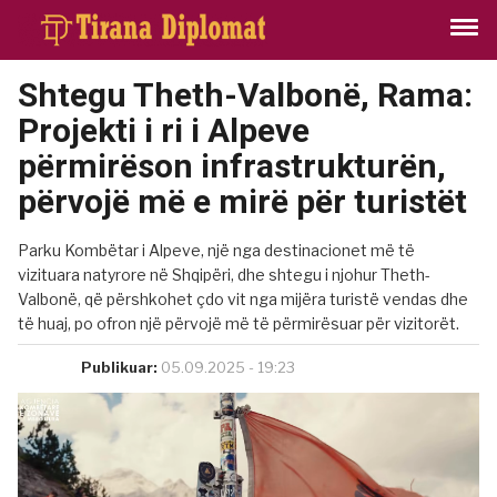
Shtegu Theth-Valbonë, Rama:
Projekti i ri i Alpeve
përmirëson infrastrukturën,
përvojë më e mirë për turistët
Parku Kombëtar i Alpeve, një nga destinacionet më të
vizituara natyrore në Shqipëri, dhe shtegu i njohur Theth-
Valbonë, që përshkohet çdo vit nga mijëra turistë vendas dhe
të huaj, po ofron një përvojë më të përmirësuar për vizitorët.
Publikuar:
05.09.2025 - 19:23