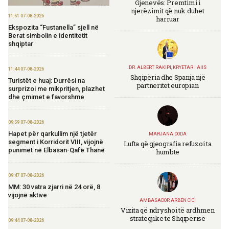
Gjenevës: Premtimi i
njerëzimit që nuk duhet
11:51 07-08-2026
harruar
Ekspozita “Fustanella” sjell në
Berat simbolin e identitetit
shqiptar
DR. ALBERT RAKIPI, KRYETAR I AIIS
11:44 07-08-2026
Shqipëria dhe Spanja një
Turistët e huaj: Durrësi na
partneritet europian
surprizoi me mikpritjen, plazhet
dhe çmimet e favorshme
09:59 07-08-2026
Hapet për qarkullim një tjetër
MARJANA DODA
segment i Korridorit VIII, vijojnë
Lufta që gjeografia refuzoi ta
punimet në Elbasan-Qafë Thanë
humbte
09:47 07-08-2026
MM: 30 vatra zjarri në 24 orë, 8
vijojnë aktive
AMBASADOR ARBEN CICI
Vizita që ndryshoi të ardhmen
strategjike të Shqipërisë
09:44 07-08-2026