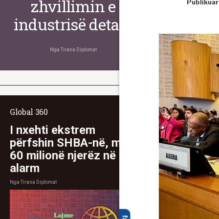
zhvillimin e
Publikuar
industrisë detare
Nga
Tirana Diplomat
Global 360
I nxehti ekstrem
përfshin SHBA-në, mbi
60 milionë njerëz në
alarm
Nga
Tirana Diplomat