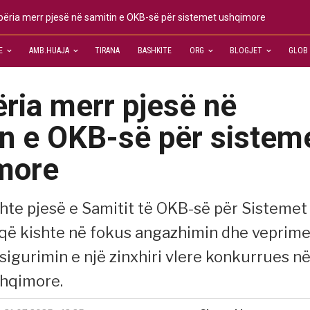
përia merr pjesë në samitin e OKB-së për sistemet ushqimore
E
AMB.HUAJA
TIRANA
BASHKITE
ORG
BLOGJET
GLOB
ria merr pjesë në
in e OKB-së për sistem
more
shte pjesë e Samitit të OKB-së për Sistemet
ë kishte në fokus angazhimin dhe veprime
sigurimin e një zinxhiri vlere konkurrues n
shqimore.