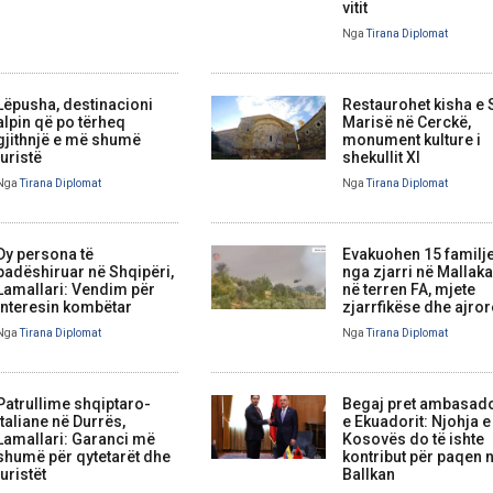
vitit
Nga
Tirana Diplomat
Lëpusha, destinacioni
Restaurohet kisha e
alpin që po tërheq
Marisë në Cerckë,
gjithnjë e më shumë
monument kulture i
turistë
shekullit XI
Nga
Tirana Diplomat
Nga
Tirana Diplomat
Dy persona të
Evakuohen 15 familj
padëshiruar në Shqipëri,
nga zjarri në Mallaka
Lamallari: Vendim për
në terren FA, mjete
interesin kombëtar
zjarrfikëse dhe ajror
Nga
Tirana Diplomat
Nga
Tirana Diplomat
Patrullime shqiptaro-
Begaj pret ambasad
italiane në Durrës,
e Ekuadorit: Njohja e
Lamallari: Garanci më
Kosovës do të ishte
shumë për qytetarët dhe
kontribut për paqen 
turistët
Ballkan