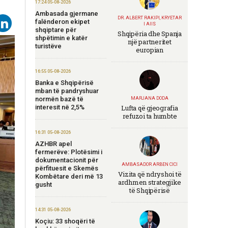
17:24 05-08-2026
Ambasada gjermane
DR. ALBERT RAKIPI, KRYETAR
falënderon ekipet
I AIIS
shqiptare për
Shqipëria dhe Spanja
shpëtimin e katër
një partneritet
turistëve
europian
16:55 05-08-2026
Banka e Shqipërisë
mban të pandryshuar
normën bazë të
MARJANA DODA
interesit në 2,5%
Lufta që gjeografia
refuzoi ta humbte
16:31 05-08-2026
AZHBR apel
fermerëve: Plotësimi i
dokumentacionit për
AMBASADOR ARBEN CICI
përfituesit e Skemës
Vizita që ndryshoi të
Kombëtare deri më 13
ardhmen strategjike
gusht
të Shqipërisë
14:31 05-08-2026
Koçiu: 33 shoqëri të