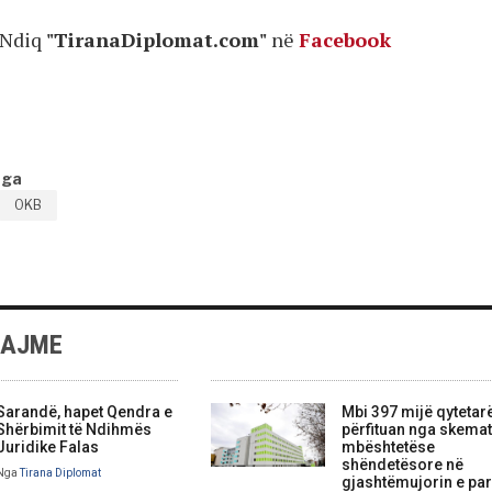
Ndiq
"TiranaDiplomat.com"
në
Facebook
nga
OKB
LAJME
Sarandë, hapet Qendra e
Mbi 397 mijë qytetar
Shërbimit të Ndihmës
përfituan nga skemat
Juridike Falas
mbështetëse
shëndetësore në
Nga
Tirana Diplomat
gjashtëmujorin e par