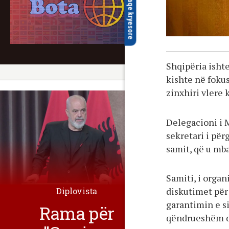
faqe kryesore
Shqipëria isht
kishte në foku
zinxhiri vlere
Delegacioni i M
sekretari i për
samit, që u mba
Samiti, i organ
diskutimet për 
Diplovista
garantimin e s
Rama për
qëndrueshëm dh