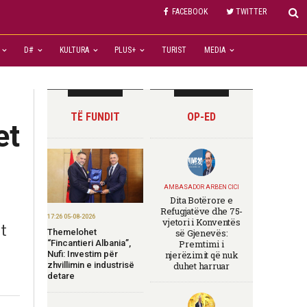
FACEBOOK
TWITTER
D#
KULTURA
PLUS+
TURIST
MEDIA
TË FUNDIT
OP-ED
et
AMBASADOR ARBEN CICI
Dita Botërore e
Refugjatëve dhe 75-
17:26 05-08-2026
vjetori i Konventës
t
Themelohet
së Gjenevës:
“Fincantieri Albania”,
Premtimi i
ë
Nufi: Investim për
njerëzimit që nuk
zhvillimin e industrisë
duhet harruar
detare