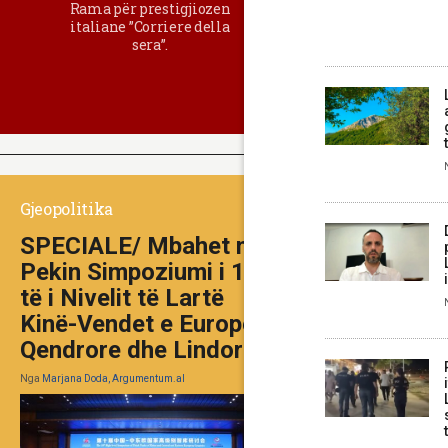
Rama për prestigjiozen
italiane ”Corriere della
sera”.
Gjeopolitika
SPECIALE/ Mbahet në
Pekin Simpoziumi i 10-
të i Nivelit të Lartë
Kinë-Vendet e Europës
Qendrore dhe Lindore
Nga
Marjana Doda, Argumentum.al