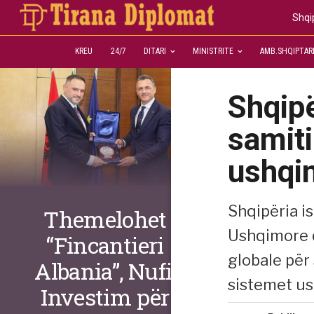
Shqi
KREU
24/7
DITARI
MINISTRITE
AMB.SHQIPTAR
Shqipë
samit
ushqi
Shqipëria i
Themelohet
Ushqimore q
“Fincantieri
globale për 
Albania”, Nufi:
sistemet u
Investim për