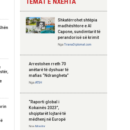
TEMAT E NXEHTA
Nga
Tirana Diplomat
Shkatërrohet shtëpia
Hoxha takim me
madhështore e Al
 Shën
zyrtarë të lartë të
Capone, sundimtarit të
DASH: Angazhim i
perandorisë së krimit
përbashkët për
Nga
TiranaDiplomat.com
forcimin e partneritetit
strategjik
Nga
Tirana Diplomat
Arrestohen rreth 70
e
anëtarë të dyshuar të
stër,
mafias “Ndrangheta”
e
Nga
ATSH
“Raporti global i
orin
Kokainës 2023”,
shqiptarët lojtarë të
mëdhenj në Europë
në
Nga
Monitor