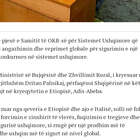
e pjesë e Samitit të OKB-së për Sistemet Ushqimore që
s angazhimin dhe veprimet globale për sigurimin e një
 konkurrues në sistemet ushqimore.
inistrisë së Bujqësisë dhe Zhvillimit Rural, i kryesuar
gjithshëm Dritan Palnikaj, përfaqësoi Shqipërinë në kë
jt në kryeqytetin e Etiopisë, Adis-Abeba.
izuar nga qeveria e Etiopisë dhe ajo e Italisë, solli në f
forcimin e zinxhirit të vlerës, fuqizimin e tregjeve dhe
igurisë ushqimore, si rrugë për një prodhim më të
e ushqim më të sigurt në nivel global.