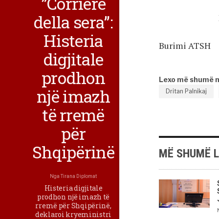
”Corriere
della sera”:
Histeria
Burimi ATSH
digjitale
prodhon
Lexo më shumë 
një imazh
Dritan Palnikaj
të rremë
për
Shqipërinë
MË SHUMË 
Nga
Tirana Diplomat
Histeria digjitale
prodhon një imazh të
rremë për Shqipërinë,
deklaroi kryeministri