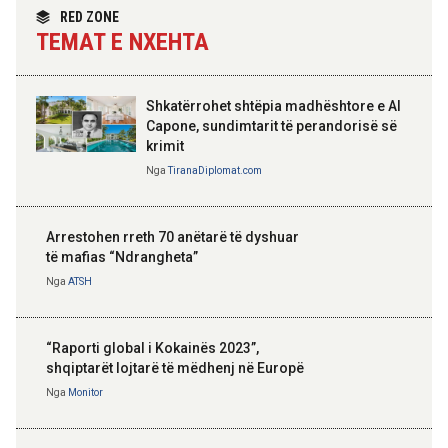
Nga
Tirana Diplomat
RED ZONE
TEMAT E NXEHTA
Shkatërrohet shtëpia madhështore e Al
Capone, sundimtarit të perandorisë së
krimit
Nga
TiranaDiplomat.com
Arrestohen rreth 70 anëtarë të dyshuar
të mafias “Ndrangheta”
Nga
ATSH
“Raporti global i Kokainës 2023”,
shqiptarët lojtarë të mëdhenj në Europë
Nga
Monitor