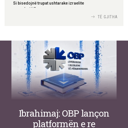
Si bisedojnë trupat ushtarake izraelite
me robotët?
Nga
TiranaDiplomat.com
TË GJITHA
Si po e luftojnë terrorizmin shërbimet
inteligjente izraelite
Nga
Or Shalom
Ibrahimaj: OBP lançon
platformën e re