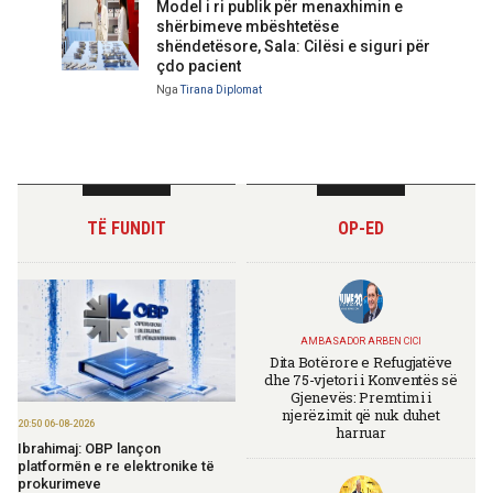
Model i ri publik për menaxhimin e
shërbimeve mbështetëse
shëndetësore, Sala: Cilësi e siguri për
çdo pacient
Nga
Tirana Diplomat
TË FUNDIT
OP-ED
AMBASADOR ARBEN CICI
Dita Botërore e Refugjatëve
dhe 75-vjetori i Konventës së
Gjenevës: Premtimi i
njerëzimit që nuk duhet
20:50 06-08-2026
harruar
Ibrahimaj: OBP lançon
platformën e re elektronike të
prokurimeve