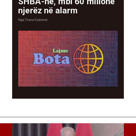
SHBA-në, mbi 60 milionë
njerëz në alarm
Nga
Tirana Diplomat