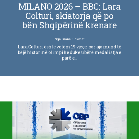
MILANO 2026 – BBC: Lara
Colturi, skiatorja që po
bën Shqipërinë krenare
Nga
Tirana Diplomat
Lara Colturi është vetëm 19 vjeçe, por ajo mund të
bëjë historinë olimpike duke u bërë medalistja e
parë e…