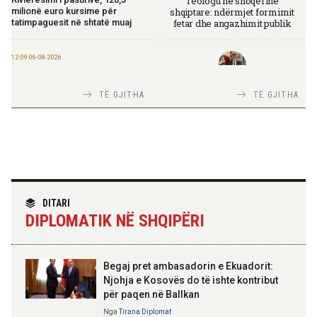
Teologu në shoqërinë
shqiptare: ndërmjet formimit
milionë euro kursime për
fetar dhe angazhimit publik
tatimpaguesit në shtatë muaj
12:09 06-08-2026
Ministria e Financave nis
përgatitjet për Eurobondin e ri
TIRANA DIPLOMAT
TË GJITHA
TË GJITHA
Italia Strategjike — Ku është
Shqipëria?
09:55 06-08-2026
“Washington Post”: Udhëtimi në
Shqipëri që zbuloi magjinë e një
vendi autentik, përtej famës së
rrjeteve sociale
TIRANA DIPLOMAT
“Shqipëria në BE, projekt më i
DITARI
madh se amaneti i
09:52 06-08-2026
DIPLOMATIK NË SHQIPËRI
Skënderbeut dhe Ismail
Përmbarimi Shtetëror, 22 zyra në
Qemalit”
të gjithë vendin për zbatimin e
vendimeve të gjykatave
Begaj pret ambasadorin e Ekuadorit:
Njohja e Kosovës do të ishte kontribut
09:50 06-08-2026
për paqen në Ballkan
Sejko: TIPS Clone do të ulë
ELISA SPIROPALI
kostot e pagesave, ekonomia
Kriza e Parlamentit është
Nga
Tirana Diplomat
mund të kursejë deri në 38