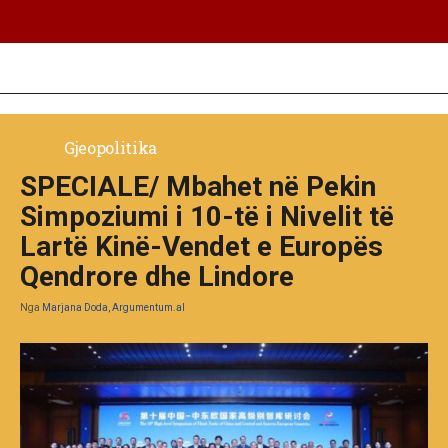
Gjeopolitika
SPECIALE/ Mbahet në Pekin
Simpoziumi i 10-të i Nivelit të
Lartë Kinë-Vendet e Europës
Qendrore dhe Lindore
Nga
Marjana Doda, Argumentum.al