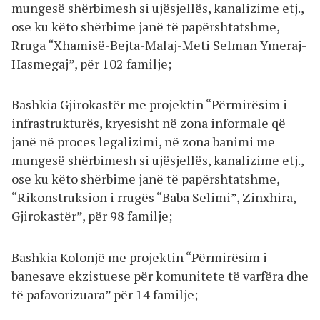
mungesë shërbimesh si ujësjellës, kanalizime etj.,
ose ku këto shërbime janë të papërshtatshme,
Rruga “Xhamisë-Bejta-Malaj-Meti Selman Ymeraj-
Hasmegaj”, për 102 familje;
Bashkia Gjirokastër me projektin “Përmirësim i
infrastrukturës, kryesisht në zona informale që
janë në proces legalizimi, në zona banimi me
mungesë shërbimesh si ujësjellës, kanalizime etj.,
ose ku këto shërbime janë të papërshtatshme,
“Rikonstruksion i rrugës “Baba Selimi”, Zinxhira,
Gjirokastër”, për 98 familje;
Bashkia Kolonjë me projektin “Përmirësim i
banesave ekzistuese për komunitete të varfëra dhe
të pafavorizuara” për 14 familje;