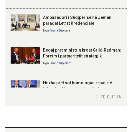
kriza e Republikës
miliardë lekë në vit
Parlamentare
Ambasadori i Shqipërisë në Jemen
paraqet Letrat Kredenciale
Nga
Tirana Diplomat
BAJRAM BEGAJ, PRESIDENTI I REPUBLIKËS
SË SHQIPËRISË
Gëzuar Ditën e Pavarësisë,
Kosovë!
Begaj pret ministrin kroat Grlić-Radman:
Forcim i partneritetit strategjik
Nga
Tirana Diplomat
AMER JUKA
100-vjetori i themelimit të
Hoxha pret sot homologun kroat, në
Urdhrit të Skënderbeut
fokus bashkëpunimi dypalësh
Nga
Tirana Diplomat
TË GJITHA
Hoxha takim me zyrtarë të lartë të DASH:
Angazhim i përbashkët për forcimin e
partneritetit strategjik