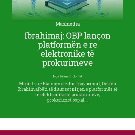
Masmedia
Ibrahimaj: OBP lançon
platformën e re
elektronike të
prokurimeve
Nga
Tirana Diplomat
Ministrja e Ekonomisë dhe Inovacionit, Delina
Ibrahimaj bëri të ditur sot nisjen e platformës së
re elektronike të prokurimeve,
prokurimet.obp.al,…