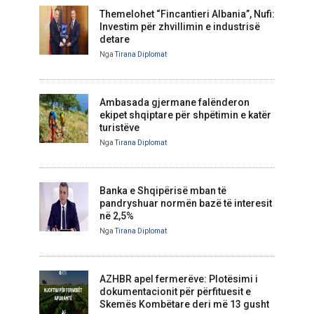
Themelohet “Fincantieri Albania”, Nufi:
Investim për zhvillimin e industrisë
detare
Nga
Tirana Diplomat
Ambasada gjermane falënderon
ekipet shqiptare për shpëtimin e katër
turistëve
Nga
Tirana Diplomat
Banka e Shqipërisë mban të
pandryshuar normën bazë të interesit
në 2,5%
Nga
Tirana Diplomat
AZHBR apel fermerëve: Plotësimi i
dokumentacionit për përfituesit e
Skemës Kombëtare deri më 13 gusht