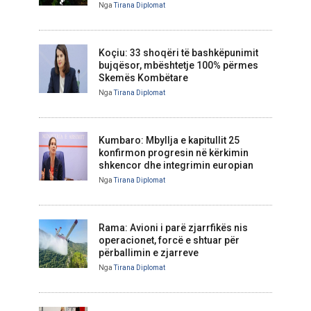
Nga
Tirana Diplomat
Koçiu: 33 shoqëri të bashkëpunimit
bujqësor, mbështetje 100% përmes
Skemës Kombëtare
Nga
Tirana Diplomat
Kumbaro: Mbyllja e kapitullit 25
konfirmon progresin në kërkimin
shkencor dhe integrimin europian
Nga
Tirana Diplomat
Rama: Avioni i parë zjarrfikës nis
operacionet, forcë e shtuar për
përballimin e zjarreve
Nga
Tirana Diplomat