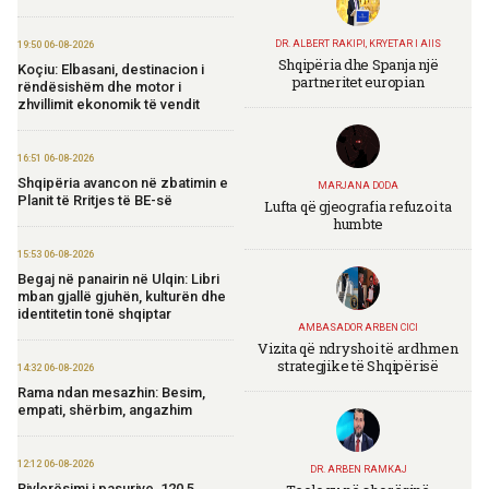
DR. ALBERT RAKIPI, KRYETAR I AIIS
19:50 06-08-2026
Shqipëria dhe Spanja një
Koçiu: Elbasani, destinacion i
partneritet europian
rëndësishëm dhe motor i
zhvillimit ekonomik të vendit
16:51 06-08-2026
Shqipëria avancon në zbatimin e
MARJANA DODA
Planit të Rritjes të BE-së
Lufta që gjeografia refuzoi ta
humbte
15:53 06-08-2026
Begaj në panairin në Ulqin: Libri
mban gjallë gjuhën, kulturën dhe
identitetin tonë shqiptar
AMBASADOR ARBEN CICI
Vizita që ndryshoi të ardhmen
strategjike të Shqipërisë
14:32 06-08-2026
Rama ndan mesazhin: Besim,
empati, shërbim, angazhim
12:12 06-08-2026
DR. ARBEN RAMKAJ
Rivlerësimi i pasurive, 120,5