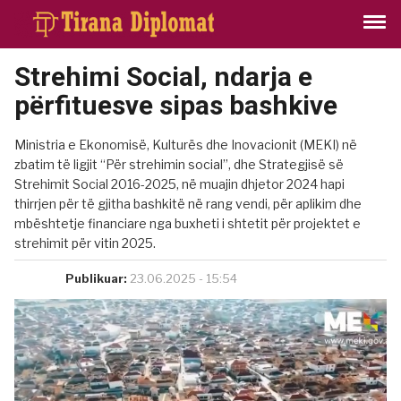
Strehimi Social, ndarja e
përfituesve sipas bashkive
Ministria e Ekonomisë, Kulturës dhe Inovacionit (MEKI) në
zbatim të ligjit “Për strehimin social”, dhe Strategjisë së
Strehimit Social 2016-2025, në muajin dhjetor 2024 hapi
thirrjen për të gjitha bashkitë në rang vendi, për aplikim dhe
mbështetje financiare nga buxheti i shtetit për projektet e
strehimit për vitin 2025.
Publikuar:
23.06.2025 - 15:54