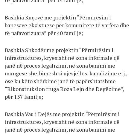
të pafavorizuara” për 14 familje;
Bashkia Kuçovë me projektin “Përmirësim i
banesave ekzistuese për komunitete të varfëra dhe
të pafavorizuara” për 40 familje;
Bashkia Shkodër me projektin “Përmirësim i
infrastruktures, kryesisht në zona informale që
janë në proces legalizimi, në zona banimi me
mungesë shërbimesh si ujësjellës, kanalizime etj.,
ose ku këto shërbime janë të papërshtatshme
“Rikonstruksion rruga Roza Lejn dhe Degëzime”,
për 157 familje;
Bashkia Vau i Dejës me projektin “Përmirësim i
infrastruktures, kryesisht në zona informale që
janë në proces legalizimi, në zona banimi me