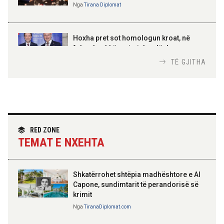
Nga
Tirana Diplomat
AMER JUKA
100-vjetori i themelimit të
Hoxha pret sot homologun kroat, në
Urdhrit të Skënderbeut
fokus bashkëpunimi dypalësh
Nga
Tirana Diplomat
TË GJITHA
Hoxha takim me zyrtarë të lartë të DASH:
Angazhim i përbashkët për forcimin e
partneritetit strategjik
Nga
Tirana Diplomat
RED ZONE
TEMAT E NXEHTA
Shkatërrohet shtëpia madhështore e Al
Capone, sundimtarit të perandorisë së
krimit
Nga
TiranaDiplomat.com