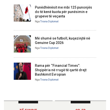
Punëdhënësit me mbi 125 punonjës
do të kenë kuota për punësimin e
grupeve të veçanta
Nga
Tirana Diplomat
Më shumë se futboll, kuqezinjtë në
Genuine Cup 2026
Nga
Tirana Diplomat
Rama për “Financial Times”:
Shqipëria në rrugë të qartë drejt
Bashkimit Evropian
Nga
Tirana Diplomat