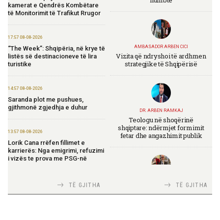
humbte
kamerat e Qendrës Kombëtare
të Monitorimit të Trafikut Rrugor
17:57 08-08-2026
AMBASADOR ARBEN CICI
“The Week”: Shqipëria, në krye të
Vizita që ndryshoi të ardhmen
listës së destinacioneve të lira
strategjike të Shqipërisë
turistike
14:57 08-08-2026
Saranda plot me pushues,
gjithmonë zgjedhja e duhur
DR. ARBEN RAMKAJ
Teologu në shoqërinë
shqiptare: ndërmjet formimit
13:57 08-08-2026
fetar dhe angazhimit publik
Lorik Cana rrëfen fillimet e
karrierës: Nga emigrimi, refuzimi
i vizës te prova me PSG-në
TIRANA DIPLOMAT
13:19 08-08-2026
TË GJITHA
TË GJITHA
Italia Strategjike — Ku është
Vijojnë punimet për Muzeun
Shqipëria?
Hebraik në Vlorë, Gonxhja:
Promovim i kujtesës së
bashkëjetesës