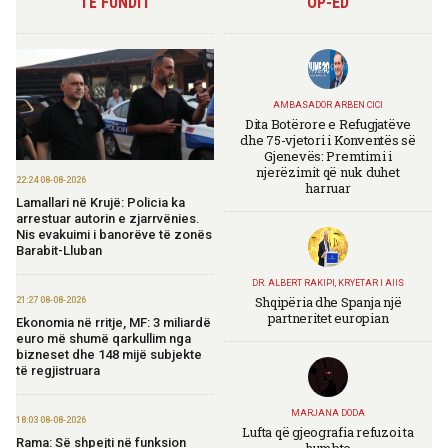
TË FUNDIT
OP-ED
AMBASADOR ARBEN CICI
Dita Botërore e Refugjatëve
dhe 75-vjetori i Konventës së
Gjenevës: Premtimi i
njerëzimit që nuk duhet
22:24 08-08-2026
harruar
Lamallari në Krujë: Policia ka
arrestuar autorin e zjarrvënies.
Nis evakuimi i banorëve të zonës
Barabit-Lluban
DR. ALBERT RAKIPI, KRYETAR I AIIS
Shqipëria dhe Spanja një
21:27 08-08-2026
partneritet europian
Ekonomia në rritje, MF: 3 miliardë
euro më shumë qarkullim nga
bizneset dhe 148 mijë subjekte
të regjistruara
MARJANA DODA
18:03 08-08-2026
Lufta që gjeografia refuzoi ta
Rama: Së shpejti në funksion