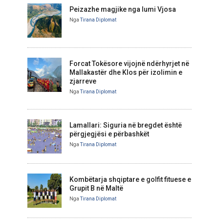
Peizazhe magjike nga lumi Vjosa
Nga
Tirana Diplomat
Forcat Tokësore vijojnë ndërhyrjet në
Mallakastër dhe Klos për izolimin e
zjarreve
Nga
Tirana Diplomat
Lamallari: Siguria në bregdet është
përgjegjësi e përbashkët
Nga
Tirana Diplomat
Kombëtarja shqiptare e golfit fituese e
Grupit B në Maltë
Nga
Tirana Diplomat