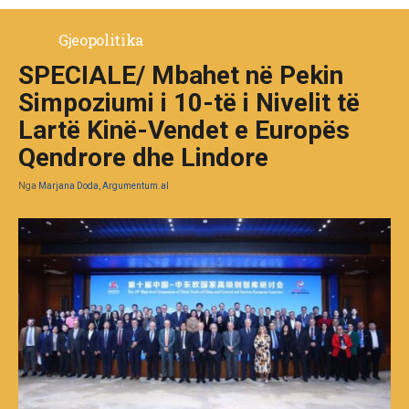
Gjeopolitika
SPECIALE/ Mbahet në Pekin
Simpoziumi i 10-të i Nivelit të
Lartë Kinë-Vendet e Europës
Qendrore dhe Lindore
Nga
Marjana Doda, Argumentum.al