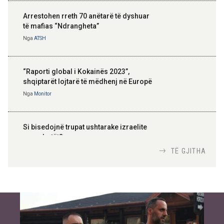
Arrestohen rreth 70 anëtarë të dyshuar
të mafias “Ndrangheta”
Nga
ATSH
“Raporti global i Kokainës 2023”,
shqiptarët lojtarë të mëdhenj në Europë
Nga
Monitor
Si bisedojnë trupat ushtarake izraelite
me robotët?
Nga
TiranaDiplomat.com
TË GJITHA
Si po e luftojnë terrorizmin shërbimet
inteligjente izraelite
Nga
Or Shalom