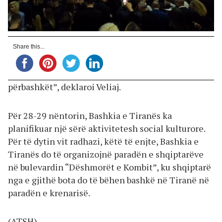
Share this...
përbashkët”, deklaroi Veliaj.
Për 28-29 nëntorin, Bashkia e Tiranës ka
planifikuar një sërë aktivitetesh social kulturore.
Për të dytin vit radhazi, këtë të enjte, Bashkia e
Tiranës do të organizojnë paradën e shqiptarëve
në bulevardin “Dëshmorët e Kombit”, ku shqiptarë
nga e gjithë bota do të bëhen bashkë në Tiranë në
paradën e krenarisë.
(ATSH)