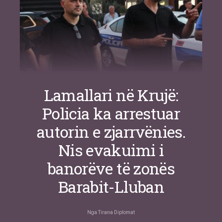
Lamallari në Krujë:
Policia ka arrestuar
autorin e zjarrvënies.
Nis evakuimi i
banorëve të zonës
Barabit-Lluban
Nga
Tirana Diplomat