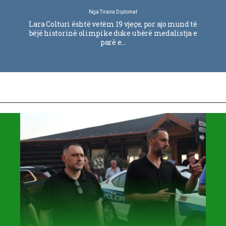
Nga
Tirana Diplomat
Lara Colturi është vetëm 19 vjeçe, por ajo mund të
bëjë historinë olimpike duke u bërë medalistja e
parë e…