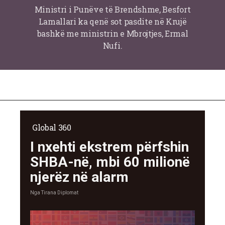
Ministri i Punëve të Brendshme, Besfort
Lamallari ka qenë sot pasdite në Krujë
bashkë me ministrin e Mbrojtjes, Ermal
Nufi.
Global 360
I nxehti ekstrem përfshin
SHBA-në, mbi 60 milionë
njerëz në alarm
Nga
Tirana Diplomat