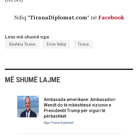
Ndiq
"TiranaDiplomat.com"
në
Facebook
Lexo më shumë nga
Bashkia Tirane
Erion Veliaj
Tirana
MË SHUMË LAJME
Ambasada amerikane: Ambasadori
Wendt do të mbështesë vizionin e
Presidentit Trump për siguri të
përbashkët
Nga
Tirana Diplomat