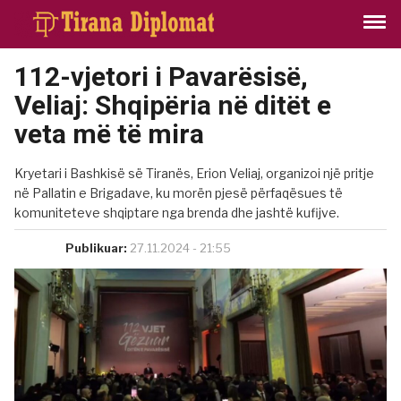
112-vjetori i Pavarësisë,
Veliaj: Shqipëria në ditët e
veta më të mira
Kryetari i Bashkisë së Tiranës, Erion Veliaj, organizoi një pritje
në Pallatin e Brigadave, ku morën pjesë përfaqësues të
komuniteteve shqiptare nga brenda dhe jashtë kufijve.
Publikuar:
27.11.2024 - 21:55