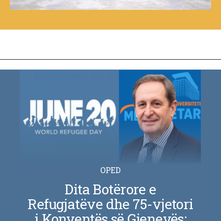
OPED
Dita Botërore e
Refugjatëve dhe 75-vjetori
i Konventës së Gjenevës: