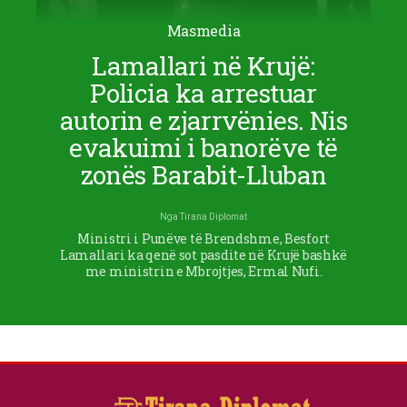
Masmedia
Lamallari në Krujë:
Policia ka arrestuar
autorin e zjarrvënies. Nis
evakuimi i banorëve të
zonës Barabit-Lluban
Nga
Tirana Diplomat
Ministri i Punëve të Brendshme, Besfort
Lamallari ka qenë sot pasdite në Krujë bashkë
me ministrin e Mbrojtjes, Ermal Nufi.