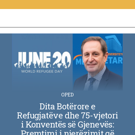
OPED
Dita Botërore e
Refugjatëve dhe 75-vjetori
i Konventës së Gjenevës:
Premtimi i njerëzimit që