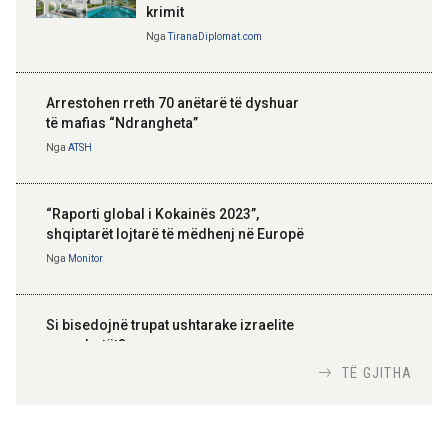
krimit
Nga
TiranaDiplomat.com
Arrestohen rreth 70 anëtarë të dyshuar
të mafias “Ndrangheta”
Nga
ATSH
“Raporti global i Kokainës 2023”,
shqiptarët lojtarë të mëdhenj në Europë
Nga
Monitor
Si bisedojnë trupat ushtarake izraelite
me robotët?
Nga
TiranaDiplomat.com
TË GJITHA
Si po e luftojnë terrorizmin shërbimet