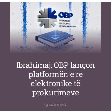
inteligjente izraelite
Nga
Or Shalom
Ibrahimaj: OBP lançon
platformën e re
elektronike të
prokurimeve
Nga
Tirana Diplomat