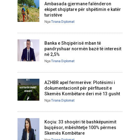
Ambasada gjermane falënderon
ekipet shqiptare për shpëtimin e katër
turistëve
Nga
Tirana Diplomat
Banka e Shqipërisë mban të
pandryshuar normën bazë të interesit
në 2,5%
Nga
Tirana Diplomat
AZHBR apel fermerëve: Plotësimi i
dokumentacionit për përfituesit e
Skemës Kombëtare deri më 13 gusht
Nga
Tirana Diplomat
Koçiu: 33 shoqëri të bashkëpunimit
bujqësor, mbështetje 100% përmes
Skemës Kombëtare
Nga
Tirana Diplomat