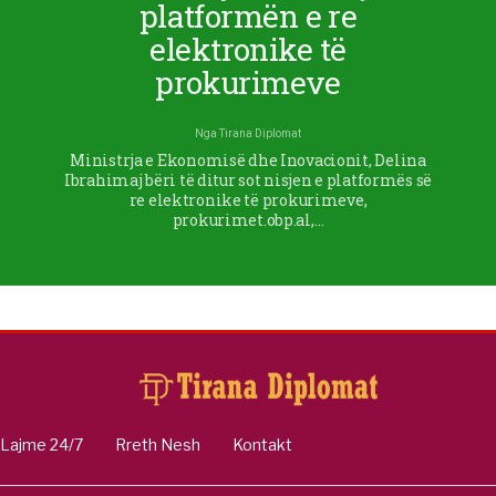
platformën e re
elektronike të
prokurimeve
Nga
Tirana Diplomat
Ministrja e Ekonomisë dhe Inovacionit, Delina
Ibrahimaj bëri të ditur sot nisjen e platformës së
re elektronike të prokurimeve,
prokurimet.obp.al,…
Lajme 24/7
Rreth Nesh
Kontakt