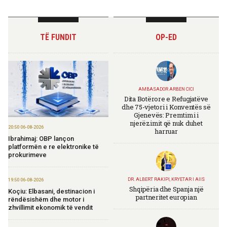
TË FUNDIT
OP-ED
AMBASADOR ARBEN CICI
Dita Botërore e Refugjatëve
dhe 75-vjetori i Konventës së
Gjenevës: Premtimi i
njerëzimit që nuk duhet
20:50 06-08-2026
harruar
Ibrahimaj: OBP lançon
platformën e re elektronike të
prokurimeve
DR. ALBERT RAKIPI, KRYETAR I AIIS
19:50 06-08-2026
Shqipëria dhe Spanja një
Koçiu: Elbasani, destinacion i
partneritet europian
rëndësishëm dhe motor i
zhvillimit ekonomik të vendit