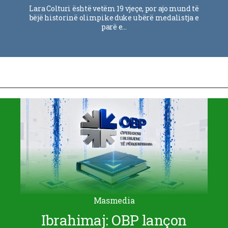
Lara Colturi është vetëm 19 vjeçe, por ajo mund të
bëjë historinë olimpike duke u bërë medalistja e
parë e…
Masmedia
Ibrahimaj: OBP lançon