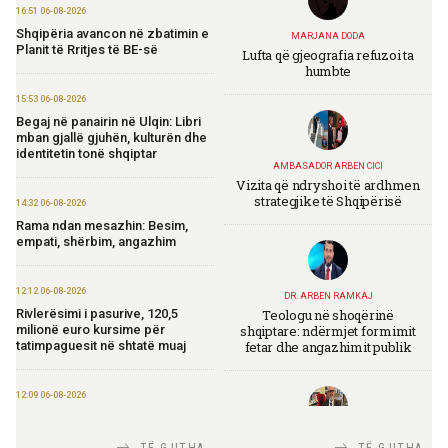
16:51 06-08-2026
Shqipëria avancon në zbatimin e
MARJANA DODA
Planit të Rritjes të BE-së
Lufta që gjeografia refuzoi ta
humbte
15:53 06-08-2026
Begaj në panairin në Ulqin: Libri
mban gjallë gjuhën, kulturën dhe
identitetin tonë shqiptar
AMBASADOR ARBEN CICI
Vizita që ndryshoi të ardhmen
strategjike të Shqipërisë
14:32 06-08-2026
Rama ndan mesazhin: Besim,
empati, shërbim, angazhim
12:12 06-08-2026
DR. ARBEN RAMKAJ
Teologu në shoqërinë
Rivlerësimi i pasurive, 120,5
shqiptare: ndërmjet formimit
milionë euro kursime për
fetar dhe angazhimit publik
tatimpaguesit në shtatë muaj
12:09 06-08-2026
Ministria e Financave nis
përgatitjet për Eurobondin e ri
TIRANA DIPLOMAT