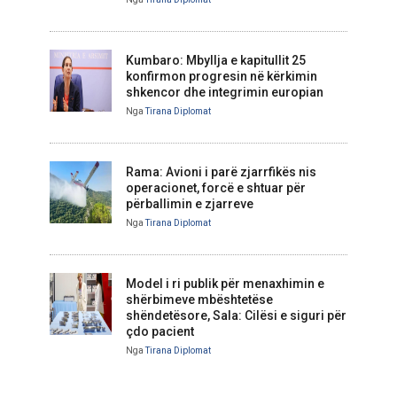
Kumbaro: Mbyllja e kapitullit 25
konfirmon progresin në kërkimin
shkencor dhe integrimin europian
Nga
Tirana Diplomat
Rama: Avioni i parë zjarrfikës nis
operacionet, forcë e shtuar për
përballimin e zjarreve
Nga
Tirana Diplomat
Model i ri publik për menaxhimin e
shërbimeve mbështetëse
shëndetësore, Sala: Cilësi e siguri për
çdo pacient
Nga
Tirana Diplomat