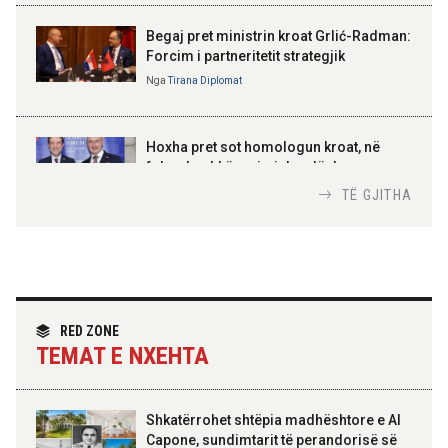
Gëzuar Ditën e Pavarësisë,
Kosovë!
Begaj pret ministrin kroat Grlić-Radman:
Forcim i partneritetit strategjik
Nga
Tirana Diplomat
AMER JUKA
100-vjetori i themelimit të
Hoxha pret sot homologun kroat, në
Urdhrit të Skënderbeut
fokus bashkëpunimi dypalësh
Nga
Tirana Diplomat
TË GJITHA
Hoxha takim me zyrtarë të lartë të DASH:
Angazhim i përbashkët për forcimin e
partneritetit strategjik
Nga
Tirana Diplomat
RED ZONE
TEMAT E NXEHTA
Shkatërrohet shtëpia madhështore e Al
Capone, sundimtarit të perandorisë së