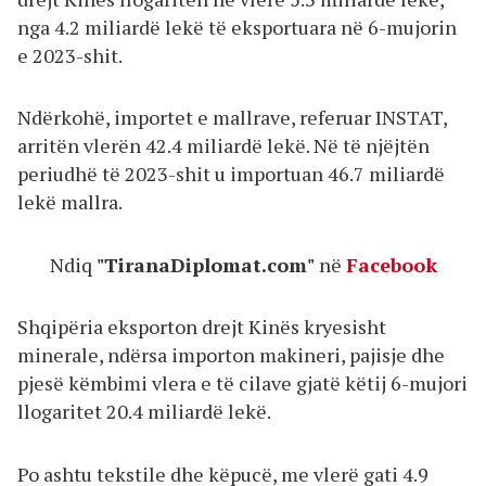
nga 4.2 miliardë lekë të eksportuara në 6-mujorin
e 2023-shit.
Ndërkohë, importet e mallrave, referuar INSTAT,
arritën vlerën 42.4 miliardë lekë. Në të njëjtën
periudhë të 2023-shit u importuan 46.7 miliardë
lekë mallra.
Ndiq
"TiranaDiplomat.com"
në
Facebook
Shqipëria eksporton drejt Kinës kryesisht
minerale, ndërsa importon makineri, pajisje dhe
pjesë këmbimi vlera e të cilave gjatë këtij 6-mujori
llogaritet 20.4 miliardë lekë.
Po ashtu tekstile dhe këpucë, me vlerë gati 4.9