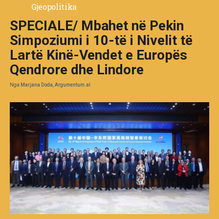
Gjeopolitika
SPECIALE/ Mbahet në Pekin
Simpoziumi i 10-të i Nivelit të
Lartë Kinë-Vendet e Europës
Qendrore dhe Lindore
Nga
Marjana Doda, Argumentum.al