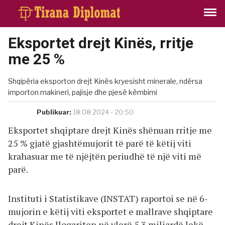
Eksportet drejt Kinës, rritje
me 25 %
Shqipëria eksporton drejt Kinës kryesisht minerale, ndërsa
importon makineri, pajisje dhe pjesë këmbimi
Publikuar:
18.08.2024 - 20:50
Eksportet shqiptare drejt Kinës shënuan rritje me
25 % gjatë gjashtëmujorit të parë të këtij viti
krahasuar me të njëjtën periudhë të një viti më
parë.
Instituti i Statistikave (INSTAT) raportoi se në 6-
mujorin e këtij viti eksportet e mallrave shqiptare
drejt Kinës llogariten në vlerë 5.3 miliardë lekë,