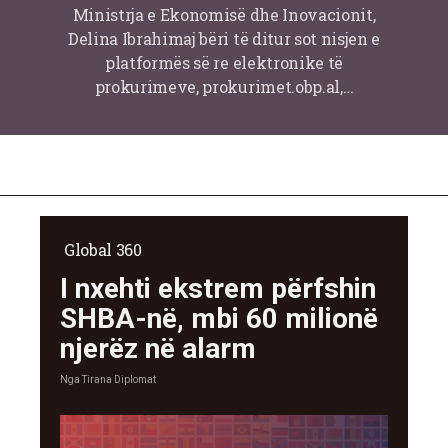
Ministrja e Ekonomisë dhe Inovacionit,
Delina Ibrahimaj bëri të ditur sot nisjen e
platformës së re elektronike të
prokurimeve, prokurimet.obp.al,…
Global 360
I nxehti ekstrem përfshin
SHBA-në, mbi 60 milionë
njerëz në alarm
Nga
Tirana Diplomat