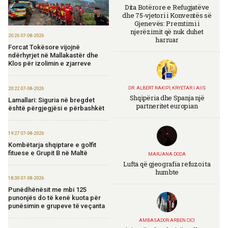
Dita Botërore e Refugjatëve
dhe 75-vjetori i Konventës së
Gjenevës: Premtimi i
njerëzimit që nuk duhet
20:26 07-08-2026
harruar
Forcat Tokësore vijojnë
ndërhyrjet në Mallakastër dhe
Klos për izolimin e zjarreve
DR. ALBERT RAKIPI, KRYETAR I AIIS
20:22 07-08-2026
Shqipëria dhe Spanja një
Lamallari: Siguria në bregdet
partneritet europian
është përgjegjësi e përbashkët
19:27 07-08-2026
Kombëtarja shqiptare e golfit
fituese e Grupit B në Maltë
MARJANA DODA
Lufta që gjeografia refuzoi ta
humbte
18:30 07-08-2026
Punëdhënësit me mbi 125
punonjës do të kenë kuota për
punësimin e grupeve të veçanta
AMBASADOR ARBEN CICI