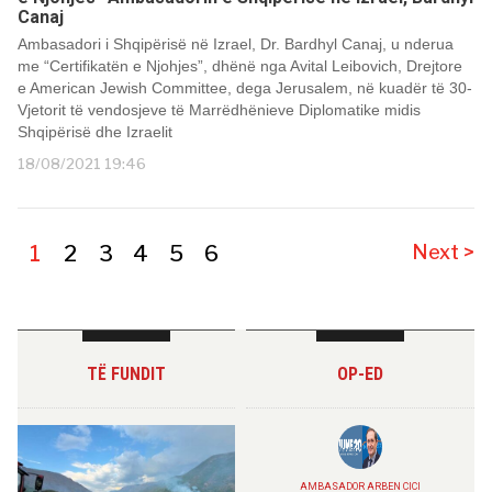
Canaj
Ambasadori i Shqipërisë në Izrael, Dr. Bardhyl Canaj, u nderua
me “Certifikatën e Njohjes”, dhënë nga Avital Leibovich, Drejtore
e American Jewish Committee, dega Jerusalem, në kuadër të 30-
Vjetorit të vendosjeve të Marrëdhënieve Diplomatike midis
Shqipërisë dhe Izraelit
18/08/2021 19:46
1
2
3
4
5
6
Next >
TË FUNDIT
OP-ED
AMBASADOR ARBEN CICI