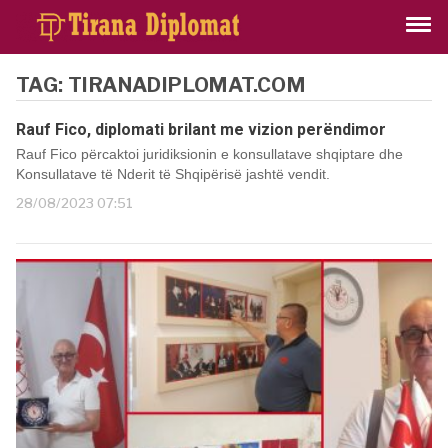
TAG:
TIRANADIPLOMAT.COM
Rauf Fico, diplomati brilant me vizion perëndimor
Rauf Fico përcaktoi juridiksionin e konsullatave shqiptare dhe
Konsullatave të Nderit të Shqipërisë jashtë vendit.
28/08/2023 07:51