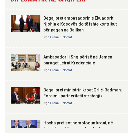
Qemalit”
trashëgimisë pa kamatëvonesë
brenda 30 ditëve nga çelja e
dëshmisë
Begaj pret ambasadorin e Ekuadorit:
Njohja e Kosovës do të ishte kontribut
14:01 07-08-2026
për paqen në Ballkan
ELISA SPIROPALI
Hyjnë në fuqi ndryshimet e Kodit
Kriza e Parlamentit është
Nga
Tirana Diplomat
Rrugor, kufizime për shoferët e
kriza e Republikës
rinj dhe gjoba më të larta
Parlamentare
Ambasadori i Shqipërisë në Jemen
paraqet Letrat Kredenciale
Nga
Tirana Diplomat
BAJRAM BEGAJ, PRESIDENTI I REPUBLIKËS
SË SHQIPËRISË
Gëzuar Ditën e Pavarësisë,
Kosovë!
Begaj pret ministrin kroat Grlić-Radman:
Forcim i partneritetit strategjik
Nga
Tirana Diplomat
AMER JUKA
100-vjetori i themelimit të
Hoxha pret sot homologun kroat, në
Urdhrit të Skënderbeut
fokus bashkëpunimi dypalësh