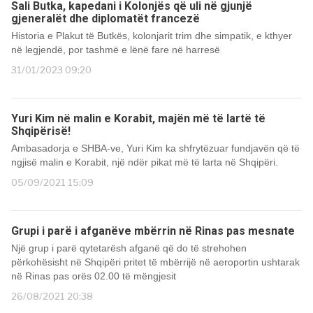
Sali Butka, kapedani i Kolonjës që uli në gjunjë
gjeneralët dhe diplomatët francezë
Historia e Plakut të Butkës, kolonjarit trim dhe simpatik, e kthyer
në legjendë, por tashmë e lënë fare në harresë
31/01/2023 09:20
Yuri Kim në malin e Korabit, majën më të lartë të
Shqipërisë!
Ambasadorja e SHBA-ve, Yuri Kim ka shfrytëzuar fundjavën që të
ngjisë malin e Korabit, një ndër pikat më të larta në Shqipëri.
05/09/2021 15:09
Grupi i parë i afganëve mbërrin në Rinas pas mesnate
Një grup i parë qytetarësh afganë që do të strehohen
përkohësisht në Shqipëri pritet të mbërrijë në aeroportin ushtarak
në Rinas pas orës 02.00 të mëngjesit
26/08/2021 20:38