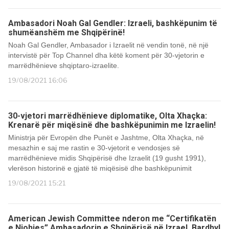
Ambasadori Noah Gal Gendler: Izraeli, bashkëpunim të
shumëanshëm me Shqipërinë!
Noah Gal Gendler, Ambasador i Izraelit në vendin tonë, në një
intervistë për Top Channel dha këtë koment për 30-vjetorin e
marrëdhënieve shqiptaro-izraelite.
19/08/2021 16:06
30-vjetori marrëdhënieve diplomatike, Olta Xhaçka:
Krenarë për miqësinë dhe bashkëpunimin me Izraelin!
Ministrja për Evropën dhe Punët e Jashtme, Olta Xhaçka, në
mesazhin e saj me rastin e 30-vjetorit e vendosjes së
marrëdhënieve midis Shqipërisë dhe Izraelit (19 gusht 1991),
vlerëson historinë e gjatë të miqësisë dhe bashkëpunimit
19/08/2021 15:21
American Jewish Committee nderon me “Certifikatën
e Njohjes” Ambasadorin e Shqipërisë në Izrael, Bardhyl