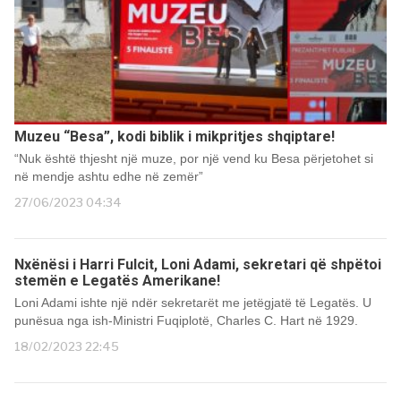
Muzeu “Besa”, kodi biblik i mikpritjes shqiptare!
“Nuk është thjesht një muze, por një vend ku Besa përjetohet si
në mendje ashtu edhe në zemër”
27/06/2023 04:34
Nxënësi i Harri Fulcit, Loni Adami, sekretari që shpëtoi
stemën e Legatës Amerikane!
Loni Adami ishte një ndër sekretarët me jetëgjatë të Legatës. U
punësua nga ish-Ministri Fuqiplotë, Charles C. Hart në 1929.
18/02/2023 22:45