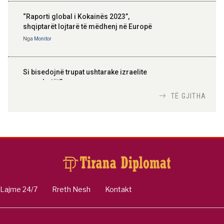
“Raporti global i Kokainës 2023”,
shqiptarët lojtarë të mëdhenj në Europë
Nga
Monitor
Si bisedojnë trupat ushtarake izraelite
me robotët?
Nga
TiranaDiplomat.com
TË GJITHA
Si po e luftojnë terrorizmin shërbimet
inteligjente izraelite
Nga
Or Shalom
Lajme 24/7
Rreth Nesh
Kontakt