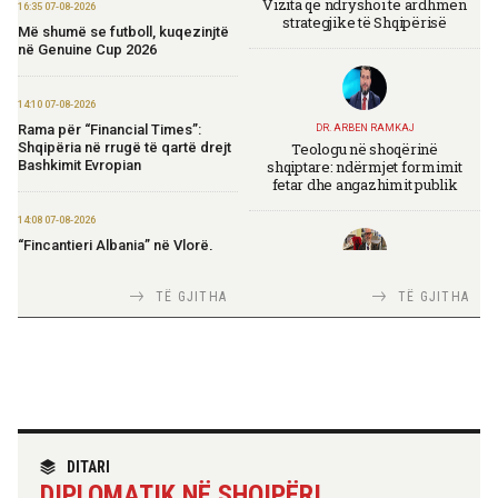
Vizita që ndryshoi të ardhmen
16:35 07-08-2026
strategjike të Shqipërisë
Më shumë se futboll, kuqezinjtë
në Genuine Cup 2026
14:10 07-08-2026
Rama për “Financial Times”:
DR. ARBEN RAMKAJ
Teologu në shoqërinë
Shqipëria në rrugë të qartë drejt
shqiptare: ndërmjet formimit
Bashkimit Evropian
fetar dhe angazhimit publik
14:08 07-08-2026
“Fincantieri Albania” në Vlorë,
Nufi në divizionin e anijeve
detare në Itali: Njohje me
TIRANA DIPLOMAT
TË GJITHA
TË GJITHA
praktikat më të mira
Italia Strategjike — Ku është
Shqipëria?
14:06 07-08-2026
Koçiu: Bajpasi i Tiranës, investim
strategjik për infrastrukturë
moderne
TIRANA DIPLOMAT
“Shqipëria në BE, projekt më i
DITARI
madh se amaneti i
14:03 07-08-2026
DIPLOMATIK NË SHQIPËRI
Skënderbeut dhe Ismail
Kadastra: Regjistrimi i