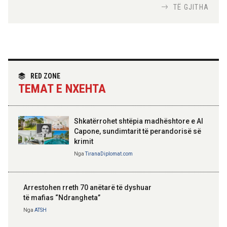
Nga
Tirana Diplomat
TË GJITHA
Hoxha takim me zyrtarë të lartë të DASH:
Angazhim i përbashkët për forcimin e
partneritetit strategjik
Nga
Tirana Diplomat
RED ZONE
TEMAT E NXEHTA
Shkatërrohet shtëpia madhështore e Al
Capone, sundimtarit të perandorisë së
krimit
Nga
TiranaDiplomat.com
Arrestohen rreth 70 anëtarë të dyshuar
të mafias “Ndrangheta”
Nga
ATSH