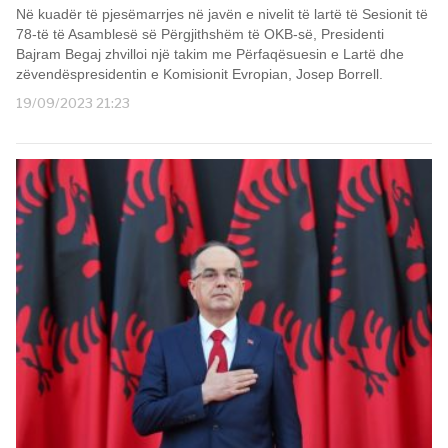
Në kuadër të pjesëmarrjes në javën e nivelit të lartë të Sesionit të
78-të të Asamblesë së Përgjithshëm të OKB-së, Presidenti
Bajram Begaj zhvilloi një takim me Përfaqësuesin e Lartë dhe
zëvendëspresidentin e Komisionit Evropian, Josep Borrell.
19/09/2023 21:23