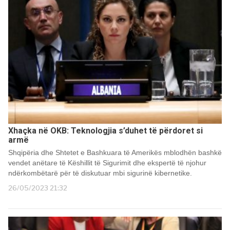
Xhaçka në OKB: Teknologjia s’duhet të përdoret si
armë
Shqipëria dhe Shtetet e Bashkuara të Amerikës mblodhën bashkë
vendet anëtare të Këshillit të Sigurimit dhe ekspertë të njohur
ndërkombëtarë për të diskutuar mbi sigurinë kibernetike.
26/05/2023 21:32