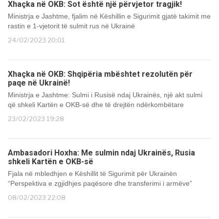
Xhaçka në OKB: Sot është një përvjetor tragjik!
Ministrja e Jashtme, fjalim në Këshillin e Sigurimit gjatë takimit me
rastin e 1-vjetorit të sulmit rus në Ukrainë
24/02/2023 20:01
Xhaçka në OKB: Shqipëria mbështet rezolutën për
paqe në Ukrainë!
Ministrja e Jashtme: Sulmi i Rusisë ndaj Ukrainës, një akt sulmi
që shkeli Kartën e OKB-së dhe të drejtën ndërkombëtare
23/02/2023 19:28
Ambasadori Hoxha: Me sulmin ndaj Ukrainës, Rusia
shkeli Kartën e OKB-së
Fjala në mbledhjen e Këshillit të Sigurimit për Ukrainën
“Perspektiva e zgjidhjes paqësore dhe transferimi i armëve”
08/02/2023 22:08