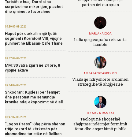
Turistët e huaj: Durrësi na
partneritet europian
surprizoi me mikpritjen, plazhet
dhe çmimet e favorshme
09:59 07-08-2026
Hapet për qarkullim një tjetër
MARJANA DODA
segment i Korridorit VIII, vijojnë
Lufta që gjeografia refuzoi ta
punimet në Elbasan-Qafë Thanë
humbte
09:47 07-08-2026
MM: 30 vatra zjarri në 24 orë, 8
vijojnë aktive
AMBASADOR ARBEN CICI
Vizita që ndryshoi të ardhmen
strategjike të Shqipërisë
09:44 07-08-2026
Shkodrani: Kujdesi për fëmijët
dhe personat me sëmundje
kronike ndaj ekspozimit në diell
DR. ARBEN RAMKAJ
08:47 07-08-2026
Teologu në shoqërinë
shqiptare: ndërmjet formimit
“Logos Press”: Shqipëria shënon
fetar dhe angazhimit publik
rritje rekord të kërkesës për
akomodime turistike në Ballkan