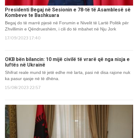
Presidenti Begaj në Sesionin e 78-të të Asamblesë së
Kombeve te Bashkuara
Begaj do të marrë pjesë në Forumin e Nivelit të Lartë Politik për
Zhvillimin e Qëndrueshëm, i cili do të mbahet në Nju Jork
17/09/2023 17:40
OKB bën bilancin: 10 mijë civilë të vrarë që nga nisja e
luftës në Ukrainë
Shifrat reale mund të jetë edhe më larta, pasi në disa rajone nuk
ka pasur qasje në të dhëna.
15/08/2023 22:57