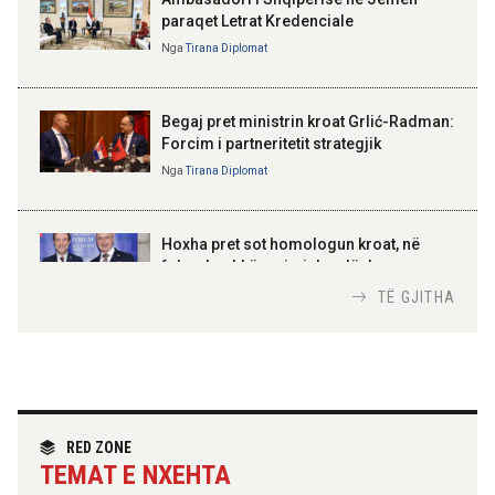
paraqet Letrat Kredenciale
Nga
Tirana Diplomat
BAJRAM BEGAJ, PRESIDENTI I REPUBLIKËS
SË SHQIPËRISË
Gëzuar Ditën e Pavarësisë,
Kosovë!
Begaj pret ministrin kroat Grlić-Radman:
Forcim i partneritetit strategjik
Nga
Tirana Diplomat
AMER JUKA
100-vjetori i themelimit të
Hoxha pret sot homologun kroat, në
Urdhrit të Skënderbeut
fokus bashkëpunimi dypalësh
Nga
Tirana Diplomat
TË GJITHA
Hoxha takim me zyrtarë të lartë të DASH:
Angazhim i përbashkët për forcimin e
partneritetit strategjik
Nga
Tirana Diplomat
RED ZONE
TEMAT E NXEHTA