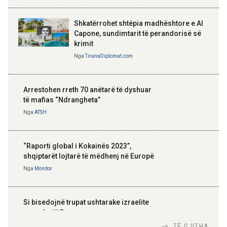
Shkatërrohet shtëpia madhështore e Al
Capone, sundimtarit të perandorisë së
krimit
Nga
TiranaDiplomat.com
Arrestohen rreth 70 anëtarë të dyshuar
të mafias “Ndrangheta”
Nga
ATSH
“Raporti global i Kokainës 2023”,
shqiptarët lojtarë të mëdhenj në Europë
Nga
Monitor
Si bisedojnë trupat ushtarake izraelite
me robotët?
Nga
TiranaDiplomat.com
TË GJITHA