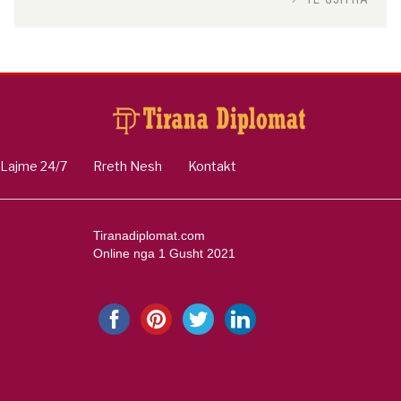
Si po e luftojnë terrorizmin shërbimet
inteligjente izraelite
Nga
Or Shalom
Lajme 24/7
Rreth Nesh
Kontakt
Tiranadiplomat.com
Online nga 1 Gusht 2021