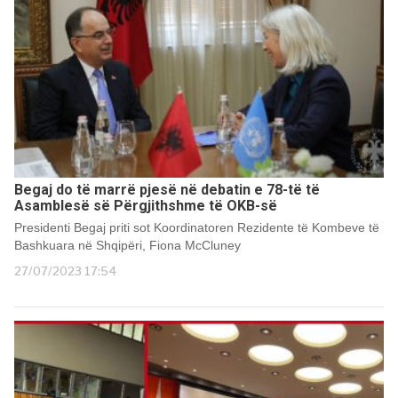
Begaj do të marrë pjesë në debatin e 78-të të
Asamblesë së Përgjithshme të OKB-së
Presidenti Begaj priti sot Koordinatoren Rezidente të Kombeve të
Bashkuara në Shqipëri, Fiona McCluney
27/07/2023 17:54