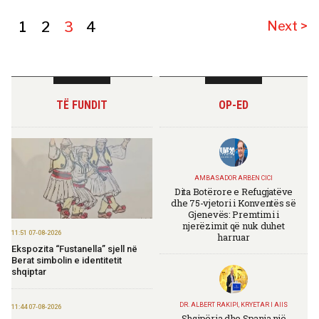
1
2
3
4
Next >
TË FUNDIT
OP-ED
AMBASADOR ARBEN CICI
Dita Botërore e Refugjatëve
dhe 75-vjetori i Konventës së
Gjenevës: Premtimi i
njerëzimit që nuk duhet
11:51 07-08-2026
harruar
Ekspozita “Fustanella” sjell në
Berat simbolin e identitetit
shqiptar
DR. ALBERT RAKIPI, KRYETAR I AIIS
11:44 07-08-2026
Shqipëria dhe Spanja një