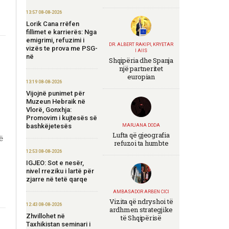
13:57 08-08-2026
Lorik Cana rrëfen
fillimet e karrierës: Nga
emigrimi, refuzimi i
DR. ALBERT RAKIPI, KRYETAR
vizës te prova me PSG-
I AIIS
në
Shqipëria dhe Spanja
një partneritet
europian
13:19 08-08-2026
Vijojnë punimet për
Muzeun Hebraik në
Vlorë, Gonxhja:
Promovim i kujtesës së
bashkëjetesës
MARJANA DODA
Lufta që gjeografia
ë
refuzoi ta humbte
12:53 08-08-2026
IGJEO: Sot e nesër,
nivel rreziku i lartë për
zjarre në tetë qarqe
AMBASADOR ARBEN CICI
Vizita që ndryshoi të
12:43 08-08-2026
ardhmen strategjike
Zhvillohet në
të Shqipërisë
Taxhikistan seminari i