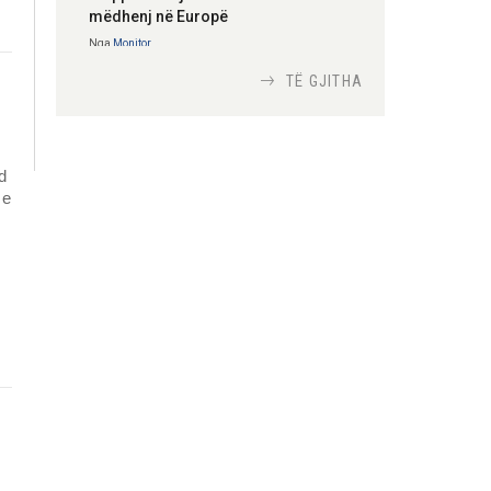
mëdhenj në Europë
Nga
Monitor
TË GJITHA
Si bisedojnë trupat
ushtarake izraelite me
robotët?
d
Nga
TiranaDiplomat.com
 e
Si po e luftojnë
terrorizmin shërbimet
inteligjente izraelite
Nga
Or Shalom