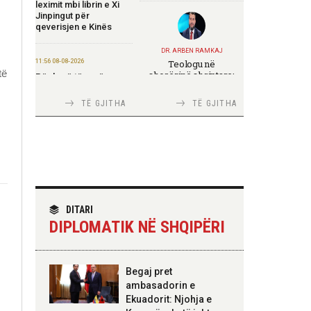
leximit mbi librin e Xi
Jinpingut për
qeverisjen e Kinës
DR. ARBEN RAMKAJ
11:56 08-08-2026
Teologu në
të
shoqërinë shqiptare:
Për herë të parë,
ndërmjet formimit
Forcat e Armatosura
fetar dhe angazhimit
me mjete taktike
TË GJITHA
TË GJITHA
publik
“Made in Albania”
09:24 08-08-2026
Ambasada amerikane:
Ambasadori Wendt do
TIRANA DIPLOMAT
të mbështesë vizionin
Italia Strategjike —
e Presidentit Trump
Ku është Shqipëria?
për siguri të
DITARI
përbashkët
DIPLOMATIK NË SHQIPËRI
09:19 08-08-2026
Peizazhe magjike nga
TIRANA DIPLOMAT
Begaj pret
lumi Vjosa
“Shqipëria në BE,
ambasadorin e
projekt më i madh se
Ekuadorit: Njohja e
amaneti i
20:26 07-08-2026