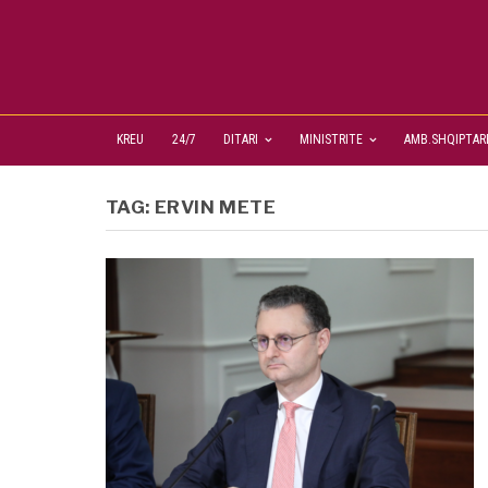
KREU
24/7
DITARI
MINISTRITE
AMB.SHQIPTAR
TAG:
ERVIN METE