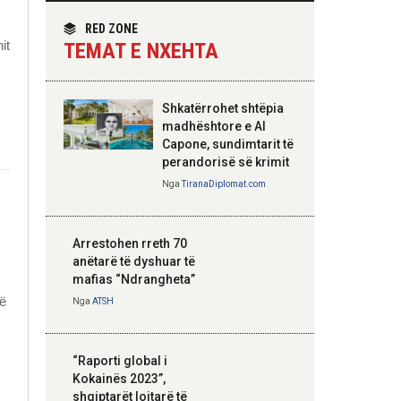
themelimit të Urdhrit
homologun kroat, në
të Skënderbeut
fokus bashkëpunimi
RED ZONE
dypalësh
it
TEMAT E NXEHTA
Nga
Tirana Diplomat
Shkatërrohet shtëpia
Hoxha takim me
madhështore e Al
zyrtarë të lartë të
Capone, sundimtarit të
DASH: Angazhim i
perandorisë së krimit
përbashkët për
Nga
TiranaDiplomat.com
forcimin e partneritetit
strategjik
Nga
Tirana Diplomat
Arrestohen rreth 70
anëtarë të dyshuar të
mafias “Ndrangheta”
jë
Nga
ATSH
“Raporti global i
Kokainës 2023”,
shqiptarët lojtarë të