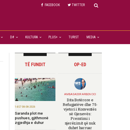
FACEBOOK
TWITTER
D#
KULTURA
PLUS+
TURIST
MEDIA
TË FUNDIT
OP-ED
AMBASADOR ARBEN CICI
Dita Botërore e
Refugjatëve dhe 75-
14:57 08-08-2026
vjetori i Konventës
Saranda plot me
së Gjenevës:
pushues, gjithmonë
Premtimi i
zgjedhja e duhur
njerëzimit që nuk
duhet harruar