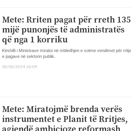
Mete: Rriten pagat për rreth 135
mijë punonjës të administratës
që nga 1 korriku
Këshilli i Ministrave miratoi në mbledhjen e sotme vendimet për rritj
e pagave në sektorin publik.
26/06/2024 16:09
Mete: Miratojmë brenda verës
instrumentet e Planit të Rritjes,
agjendë ambicioze reformash