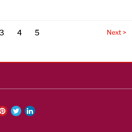
3
4
5
Next >