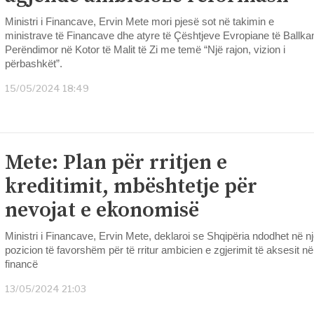
Ministri i Financave, Ervin Mete mori pjesë sot në takimin e
ministrave të Financave dhe atyre të Çështjeve Evropiane të Ballkan
Perëndimor në Kotor të Malit të Zi me temë “Një rajon, vizion i
përbashkët”.
15/05/2024 18:49
Mete: Plan për rritjen e
kreditimit, mbështetje për
nevojat e ekonomisë
Ministri i Financave, Ervin Mete, deklaroi se Shqipëria ndodhet në n
pozicion të favorshëm për të rritur ambicien e zgjerimit të aksesit në
financë
13/05/2024 21:03