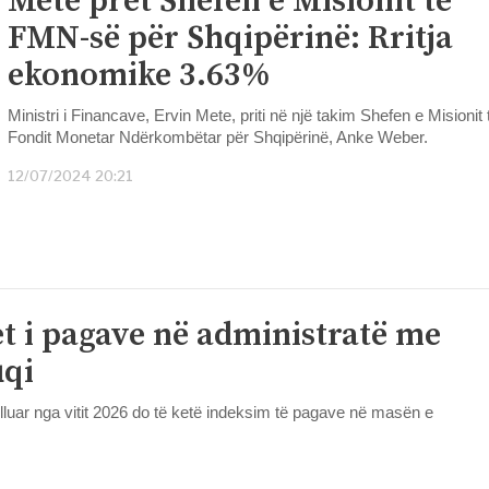
Mete pret Shefen e Misionit të
FMN-së për Shqipërinë: Rritja
ekonomike 3.63%
Ministri i Financave, Ervin Mete, priti në një takim Shefen e Misionit 
Fondit Monetar Ndërkombëtar për Shqipërinë, Anke Weber.
12/07/2024 20:21
t i pagave në administratë me
uqi
filluar nga vitit 2026 do të ketë indeksim të pagave në masën e