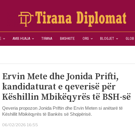
E
AMB.HUAJA
TIRANA
BASHKITE
ORG
BLOGJET
GLOB
Ervin Mete dhe Jonida Prifti,
kandidaturat e qeverisë për
Këshillin Mbikëqyrës të BSH-së
Qeveria propozon Jonida Priftin dhe Ervin Meten si anëtarë të
Këshillit Mbikëqyrës të Bankës së Shqipërisë.
06/02/2026 16:55