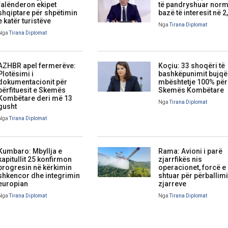
falënderon ekipet
të pandryshuar nor
shqiptare për shpëtimin
bazë të interesit në 
e katër turistëve
Nga
Tirana Diplomat
Nga
Tirana Diplomat
AZHBR apel fermerëve:
Koçiu: 33 shoqëri të
Plotësimi i
bashkëpunimit bujqë
dokumentacionit për
mbështetje 100% pë
përfituesit e Skemës
Skemës Kombëtare
Kombëtare deri më 13
Nga
Tirana Diplomat
gusht
Nga
Tirana Diplomat
Kumbaro: Mbyllja e
Rama: Avioni i parë
kapitullit 25 konfirmon
zjarrfikës nis
progresin në kërkimin
operacionet, forcë e
shkencor dhe integrimin
shtuar për përballimi
europian
zjarreve
Nga
Tirana Diplomat
Nga
Tirana Diplomat