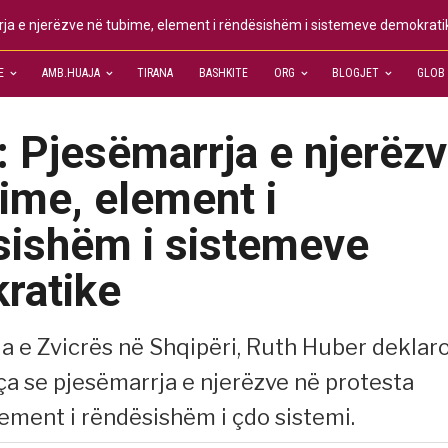
ja e njerëzve në tubime, element i rëndësishëm i sistemeve demokrati
E
AMB.HUAJA
TIRANA
BASHKITE
ORG
BLOGJET
GLOB
 Pjesëmarrja e njerëz
ime, element i
sishëm i sistemeve
ratike
 e Zvicrës në Shqipëri, Ruth Huber deklaro
ça se pjesëmarrja e njerëzve në protesta
lement i rëndësishëm i çdo sistemi.