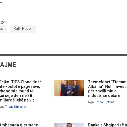
SH
nga
es
Ruth Huber
LAJME
Sejko: TIPS Clone do të
Themelohet “Fincanti
ulë kostot e pagesave,
Albania”, Nufi: Invest
ekonomia mund të
për zhvillimin e
kursejë deri në 38
industrisë detare
miliardë lekë në vit
Nga
Tirana Diplomat
Nga
Tirana Diplomat
Ambasada gjermane
Banka e Shqipërisë