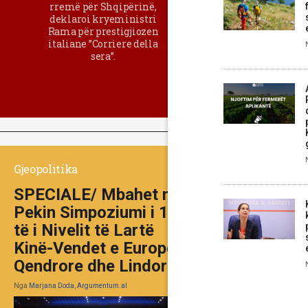
rremë për Shqipërinë,
deklaroi kryeministri
Rama për prestigjiozen
italiane ”Corriere della
sera”.
Gjeopolitika
SPECIALE/ Mbahet në
Pekin Simpoziumi i 10-
të i Nivelit të Lartë
Kinë-Vendet e Europës
Qendrore dhe Lindore
Nga
Marjana Doda, Argumentum.al