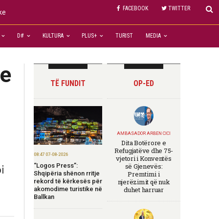
FACEBOOK
TWITTER
ke
D#
KULTURA
PLUS+
TURIST
MEDIA
ve
TË FUNDIT
OP-ED
AMBASADOR ARBEN CICI
Dita Botërore e
Refugjatëve dhe 75-
08:47 07-08-2026
vjetori i Konventës
“Logos Press”:
së Gjenevës:
i
Shqipëria shënon rritje
Premtimi i
rekord të kërkesës për
njerëzimit që nuk
akomodime turistike në
duhet harruar
Ballkan