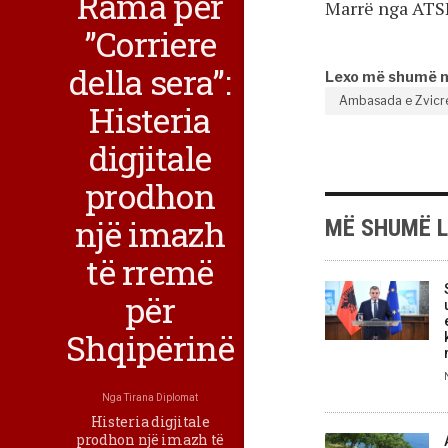
Rama për
Marrë nga AT
”Corriere
della sera”:
Lexo më shumë 
Ambasada e Zvicr
Histeria
digjitale
prodhon
një imazh
MË SHUMË 
të rremë
për
Shqipërinë
Nga
Tirana Diplomat
Histeria digjitale
prodhon një imazh të