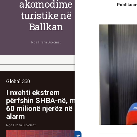
akomodime
Publikuar
turistike në
Ballkan
Nga
Tirana Diplomat
Global 360
I nxehti ekstrem
përfshin SHBA-në, mbi
60 milionë njerëz në
alarm
Nga
Tirana Diplomat