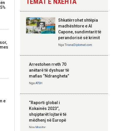
TEMAT E NXEHTA
mën
Nga
Tirana Diplomat
2,5%
Shkatërrohet shtëpia
Hoxha takim me
madhështore e Al
zyrtarë të lartë të
Capone, sundimtarit të
DASH: Angazhim i
perandorisë së krimit
sor,
përbashkët për
Nga
TiranaDiplomat.com
rmes
forcimin e partneritetit
strategjik
Nga
Tirana Diplomat
Arrestohen rreth 70
anëtarë të dyshuar të
mafias “Ndrangheta”
Nga
ATSH
n e
“Raporti global i
Kokainës 2023”,
shqiptarët lojtarë të
mëdhenj në Europë
Nga
Monitor