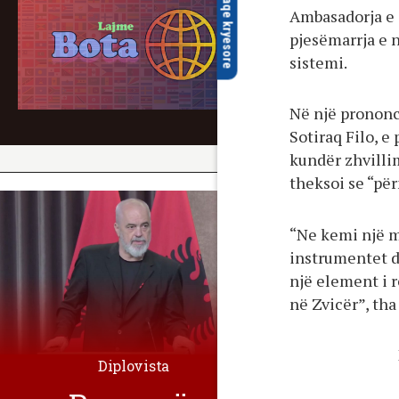
faqe kryesore
Ambasadorja e 
pjesëmarrja e 
sistemi.
Në një prononc
Sotiraq Filo, e
kundër zhvillim
theksoi se “pë
“Ne kemi një m
instrumentet d
një element i 
në Zvicër”, tha
Diplovista