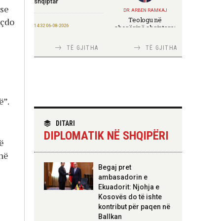
shqiptar
 se
DR. ARBEN RAMKAJ
Teologu në
 çdo
14:32 06-08-2026
shoqërinë shqiptare:
ndërmjet formimit
Rama ndan mesazhin:
fetar dhe angazhimit
Besim, empati,
TË GJITHA
TË GJITHA
publik
shërbim, angazhim
12:12 06-08-2026
Rivlerësimi i pasurive,
120,5 milionë euro
ë”.
TIRANA DIPLOMAT
kursime për
Italia Strategjike —
tatimpaguesit në shtatë
Ku është Shqipëria?
muaj
DITARI
DIPLOMATIK NË SHQIPËRI
ë
12:09 06-08-2026
onë
Ministria e Financave
nis përgatitjet për
TIRANA DIPLOMAT
Begaj pret
Eurobondin e ri
“Shqipëria në BE,
ambasadorin e
projekt më i madh se
Ekuadorit: Njohja e
amaneti i
Skënderbeut dhe
09:55 06-08-2026
Kosovës do të ishte
Ismail Qemalit”
“Washington Post”:
kontribut për paqen në
Udhëtimi në Shqipëri
Ballkan