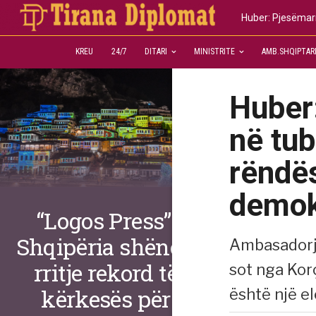
Huber: Pjesëmarr
KREU
24/7
DITARI
MINISTRITE
AMB.SHQIPTAR
Huber:
në tub
rëndë
demok
“Logos Press”:
Shqipëria shënon
Ambasadorja
rritje rekord të
sot nga Kor
kërkesës për
është një e