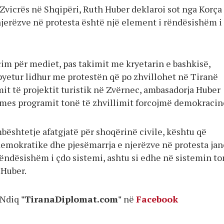
Zvicrës në Shqipëri, Ruth Huber deklaroi sot nga Korça
njerëzve në protesta është një element i rëndësishëm i
im për mediet, pas takimit me kryetarin e bashkisë,
 pyetur lidhur me protestën që po zhvillohet në Tiranë
it të projektit turistik në Zvërnec, ambasadorja Huber
rmes programit tonë të zhvillimit forcojmë demokracin
bështetje afatgjatë për shoqërinë civile, kështu që
emokratike dhe pjesëmarrja e njerëzve në protesta jan
rëndësishëm i çdo sistemi, ashtu si edhe në sistemin t
 Huber.
Ndiq
"TiranaDiplomat.com"
në
Facebook