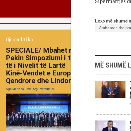
Sipërmarrjes d
Lexo më shumë 
Ambasada shqiptar
Gjeopolitika
SPECIALE/ Mbahet në
Pekin Simpoziumi i 10-
MË SHUMË 
të i Nivelit të Lartë
Kinë-Vendet e Europës
Qendrore dhe Lindore
Nga
Marjana Doda, Argumentum.al