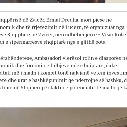
hqipërisë në Zvicër, Ermal Dredha, mori pjesë në
onomik dhe të rrjetëzimit në Lucern, të organizuar nga
eve Shqiptare në Zvicër, nën udhëheqjen e z.Visar Robel
n e sipërmarrësve shqiptarë nga e gjithë bota.
 përshëndetëse, Ambasadori vlerësoi rolin e diasporës n
nomik dhe forcimin e lidhjeve ndërshqiptare, duke
pitali më i madh i kombit tonë nuk janë vetëm investim
idetë dhe urat e bashkëpunimit që ndërtojnë së bashku, 
estime në Shqipëri për faktin e potencialit të madh që k