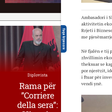
Ambasadori i S
aktivitetin ek
Rrjeti i Biznes
faqe kryesore
me pjesëmarrje
Në fjalën e tij
zhvillimin eko
theksuar se ka
por njerëzit, 
Diplovista
i ftuar për inv
Rama për
vendi ynë.
”Corriere
della sera”: