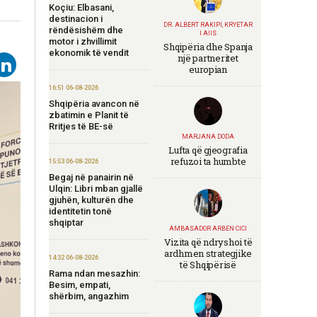
Koçiu: Elbasani,
destinacion i
DR. ALBERT RAKIPI, KRYETAR
rëndësishëm dhe
I AIIS
motor i zhvillimit
Shqipëria dhe Spanja
ekonomik të vendit
një partneritet
europian
16:51 06-08-2026
Shqipëria avancon në
zbatimin e Planit të
Rritjes të BE-së
MARJANA DODA
Lufta që gjeografia
refuzoi ta humbte
15:53 06-08-2026
Begaj në panairin në
Ulqin: Libri mban gjallë
gjuhën, kulturën dhe
identitetin tonë
shqiptar
AMBASADOR ARBEN CICI
Vizita që ndryshoi të
ardhmen strategjike
14:32 06-08-2026
të Shqipërisë
Rama ndan mesazhin:
Besim, empati,
shërbim, angazhim