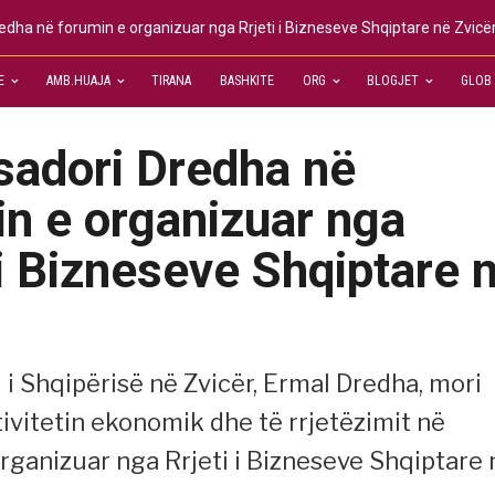
dha në forumin e organizuar nga Rrjeti i Bizneseve Shqiptare në Zvicë
E
AMB.HUAJA
TIRANA
BASHKITE
ORG
BLOGJET
GLOB
adori Dredha në
n e organizuar nga
 i Bizneseve Shqiptare 
i Shqipërisë në Zvicër, Ermal Dredha, mori
tivitetin ekonomik dhe të rrjetëzimit në
organizuar nga Rrjeti i Bizneseve Shqiptare 