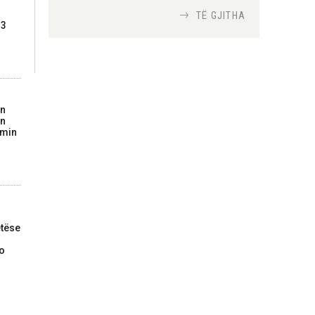
TË GJITHA
13
Si bisedojnë trupat
ushtarake izraelite me
robotët?
Nga
TiranaDiplomat.com
on
in
Si po e luftojnë
imin
terrorizmin shërbimet
inteligjente izraelite
Nga
Or Shalom
tëse
do