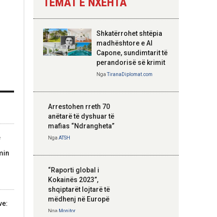
TEMAT E NXEHTA
Nga
Tirana Diplomat
Shkatërrohet shtëpia
Hoxha takim me
madhështore e Al
zyrtarë të lartë të
Capone, sundimtarit të
DASH: Angazhim i
perandorisë së krimit
përbashkët për
Nga
TiranaDiplomat.com
forcimin e partneritetit
strategjik
Nga
Tirana Diplomat
Arrestohen rreth 70
anëtarë të dyshuar të
mafias “Ndrangheta”
e
Nga
ATSH
min
“Raporti global i
Kokainës 2023”,
shqiptarët lojtarë të
mëdhenj në Europë
ve:
Nga
Monitor