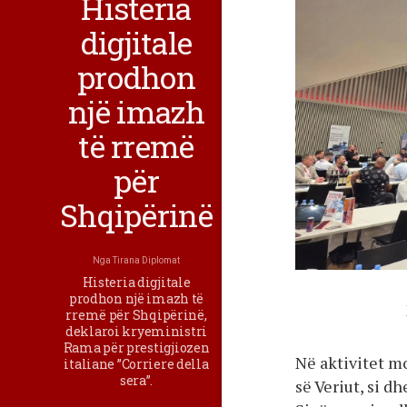
Histeria
digjitale
prodhon
një imazh
të rremë
për
Shqipërinë
Nga
Tirana Diplomat
Histeria digjitale
prodhon një imazh të
rremë për Shqipërinë,
deklaroi kryeministri
Rama për prestigjiozen
Në aktivitet 
italiane ”Corriere della
sera”.
së Veriut, si d