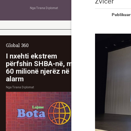
Zvicër
Nga
Tirana Diplomat
Publikuar
Global 360
I nxehti ekstrem
përfshin SHBA-në, mbi
60 milionë njerëz në
alarm
Nga
Tirana Diplomat