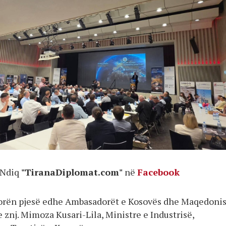
Ndiq
"TiranaDiplomat.com"
në
Facebook
morën pjesë edhe Ambasadorët e Kosovës dhe Maqedoni
he znj. Mimoza Kusari-Lila, Ministre e Industrisë,