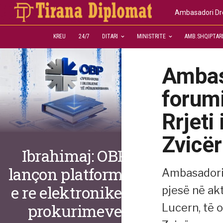
Ambasadori Dre
KREU
24/7
DITARI
MINISTRITE
AMB.SHQIPTAR
Ambas
forumi
Rrjeti
Zvicër
Ibrahimaj: OBP
lançon platformën
Ambasadori 
e re elektronike të
pjesë në ak
prokurimeve
Lucern, të 