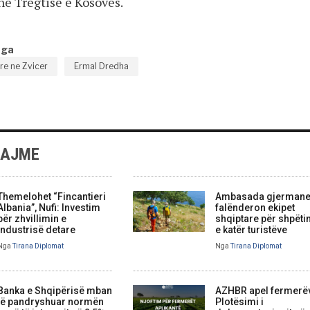
he Tregtisë e Kosovës.
nga
e ne Zvicer
Ermal Dredha
LAJME
Themelohet “Fincantieri
Ambasada gjerman
Albania”, Nufi: Investim
falënderon ekipet
për zhvillimin e
shqiptare për shpëti
industrisë detare
e katër turistëve
Nga
Tirana Diplomat
Nga
Tirana Diplomat
Banka e Shqipërisë mban
AZHBR apel fermerë
të pandryshuar normën
Plotësimi i