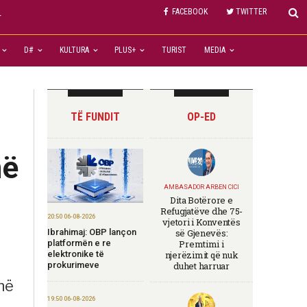
FACEBOOK
TWITTER
r
D#
KULTURA
PLUS+
TURIST
MEDIA
TË FUNDIT
OP-ED
në
AMBASADOR ARBEN CICI
Dita Botërore e
Refugjatëve dhe 75-
20:50 06-08-2026
vjetori i Konventës
Ibrahimaj: OBP lançon
së Gjenevës:
platformën e re
Premtimi i
elektronike të
njerëzimit që nuk
prokurimeve
duhet harruar
në
19:50 06-08-2026