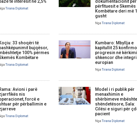
bazë të interesit në 2,5%
dokumentacionit për
përfituesit e Skemës
Nga
Tirana Diplomat
Kombëtare deri më 
gusht
Nga
Tirana Diplomat
Koçiu: 33 shoqëri të
Kumbaro: Mbyllja e
bashkëpunimit bujqësor,
kapitullit 25 konfirm
mbështetje 100% përmes
progresin në kërkim
Skemës Kombëtare
shkencor dhe integr
europian
Nga
Tirana Diplomat
Nga
Tirana Diplomat
Rama: Avioni i parë
Model i ri publik për
zjarrfikës nis
menaxhimin e
operacionet, forcë e
shërbimeve mbështe
shtuar për përballimin e
shëndetësore, Sala:
zjarreve
Cilësi e siguri për ç
pacient
Nga
Tirana Diplomat
Nga
Tirana Diplomat