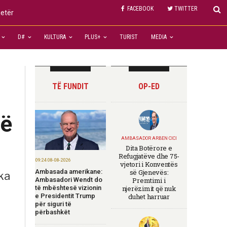
FACEBOOK
TWITTER
jetër
D#
KULTURA
PLUS+
TURIST
MEDIA
TË FUNDIT
OP-ED
në
AMBASADOR ARBEN CICI
Dita Botërore e
Refugjatëve dhe 75-
09:24 08-08-2026
vjetori i Konventës
Ambasada amerikane:
së Gjenevës:
ka
Ambasadori Wendt do
Premtimi i
të mbështesë vizionin
njerëzimit që nuk
e Presidentit Trump
duhet harruar
për siguri të
përbashkët