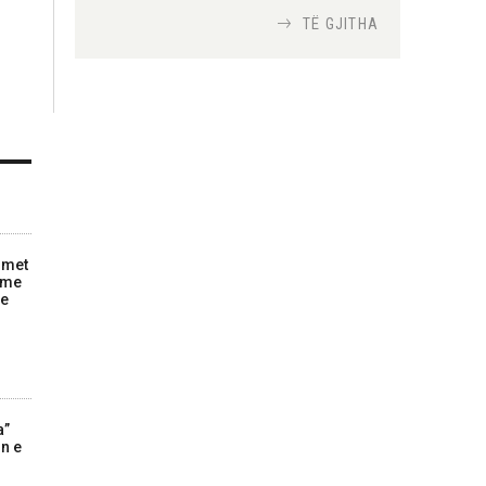
TË GJITHA
Si bisedojnë trupat
ushtarake izraelite me
robotët?
Nga
TiranaDiplomat.com
Si po e luftojnë
terrorizmin shërbimet
inteligjente izraelite
imet
Nga
Or Shalom
zime
he
a”
in e