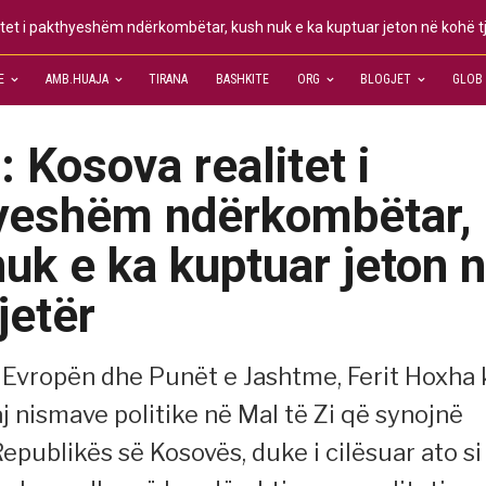
tet i pakthyeshëm ndërkombëtar, kush nuk e ka kuptuar jeton në kohë t
E
AMB.HUAJA
TIRANA
BASHKITE
ORG
BLOGJET
GLOB
 Kosova realitet i
yeshëm ndërkombëtar,
uk e ka kuptuar jeton 
jetër
r Evropën dhe Punët e Jashtme, Ferit Hoxha 
j nismave politike në Mal të Zi që synojnë
epublikës së Kosovës, duke i cilësuar ato si