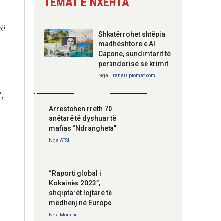
TEMAT E NXEHTA
Nga
Tirana Diplomat
rë
Shkatërrohet shtëpia
ë
Hoxha takim me
madhështore e Al
zyrtarë të lartë të
Capone, sundimtarit të
DASH: Angazhim i
perandorisë së krimit
përbashkët për
Nga
TiranaDiplomat.com
forcimin e partneritetit
strategjik
,
Nga
Tirana Diplomat
Arrestohen rreth 70
anëtarë të dyshuar të
mafias “Ndrangheta”
Nga
ATSH
“Raporti global i
Kokainës 2023”,
shqiptarët lojtarë të
mëdhenj në Europë
Nga
Monitor