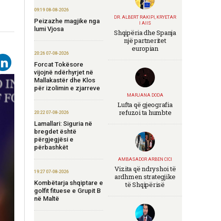
09:19 08-08-2026
DR. ALBERT RAKIPI, KRYETAR
Peizazhe magjike nga
I AIIS
lumi Vjosa
Shqipëria dhe Spanja
një partneritet
europian
20:26 07-08-2026
Forcat Tokësore
vijojnë ndërhyrjet në
Mallakastër dhe Klos
për izolimin e zjarreve
MARJANA DODA
Lufta që gjeografia
refuzoi ta humbte
20:22 07-08-2026
Lamallari: Siguria në
bregdet është
përgjegjësi e
përbashkët
AMBASADOR ARBEN CICI
Vizita që ndryshoi të
19:27 07-08-2026
ardhmen strategjike
Kombëtarja shqiptare e
të Shqipërisë
golfit fituese e Grupit B
në Maltë