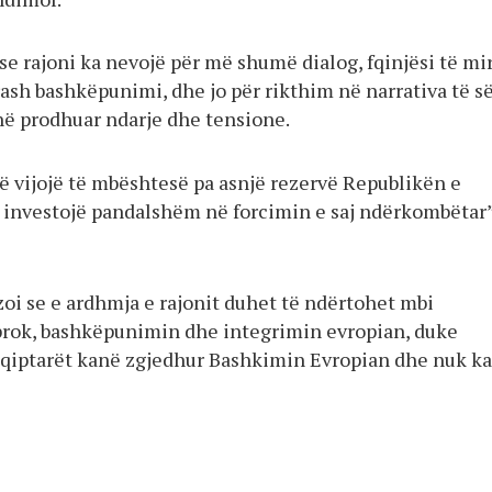
se rajoni ka nevojë për më shumë dialog, fqinjësi të mi
ash bashkëpunimi, dhe jo për rikthim në narrativa të s
në prodhuar ndarje dhe tensione.
të vijojë të mbështesë pa asnjë rezervë Republikën e
 investojë pandalshëm në forcimin e saj ndërkombëtar”
zoi se e ardhmja e rajonit duhet të ndërtohet mbi
prok, bashkëpunimin dhe integrimin evropian, duke
hqiptarët kanë zgjedhur Bashkimin Evropian dhe nuk ka