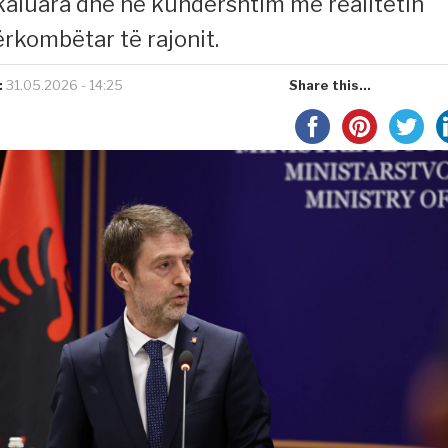
jkaluara dhe në kundërshtim me realitetin
ërkombëtar të rajonit.
:
31.05.2026 - 14:25
Share this...