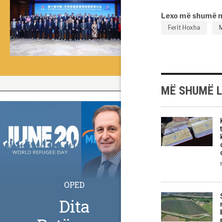
Lexo më shumë 
Ferit Hoxha
M
MË SHUMË 
OPED
Dita