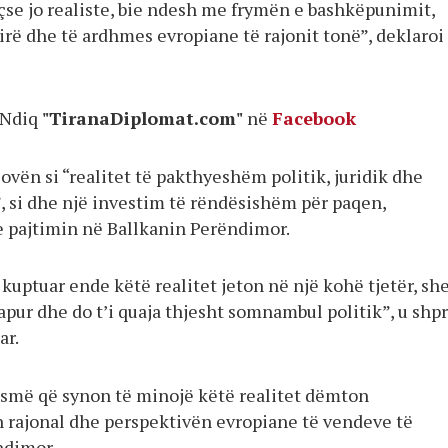
çse jo realiste, bie ndesh me frymën e bashkëpunimit,
irë dhe të ardhmes evropiane të rajonit tonë”, deklaroi
Ndiq
"TiranaDiplomat.com"
në
Facebook
sovën si “realitet të pakthyeshëm politik, juridik dhe
 si dhe një investim të rëndësishëm për paqen,
he pajtimin në Ballkanin Perëndimor.
kuptuar ende këtë realitet jeton në një kohë tjetër, sh
apur dhe do t’i quaja thjesht somnambul politik”, u shp
ar.
nismë që synon të minojë këtë realitet dëmton
rajonal dhe perspektivën evropiane të vendeve të
ndimor.