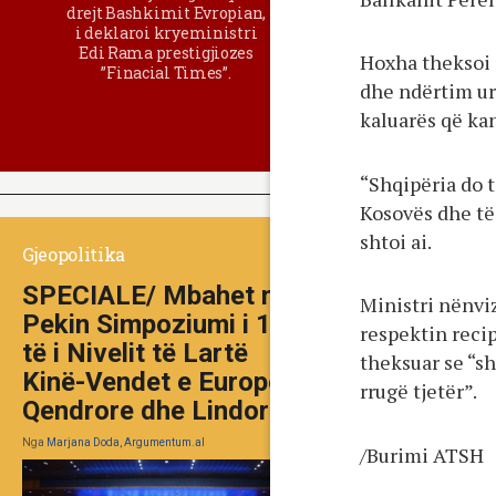
drejt Bashkimit Evropian,
i deklaroi kryeministri
Edi Rama prestigjiozes
Hoxha theksoi 
”Finacial Times”.
dhe ndërtim ur
kaluarës që ka
“Shqipëria do 
Kosovës dhe të
shtoi ai.
Gjeopolitika
SPECIALE/ Mbahet në
Ministri nënvi
Pekin Simpoziumi i 10-
respektin reci
të i Nivelit të Lartë
theksuar se “s
Kinë-Vendet e Europës
rrugë tjetër”.
Qendrore dhe Lindore
Nga
Marjana Doda, Argumentum.al
/Burimi ATSH