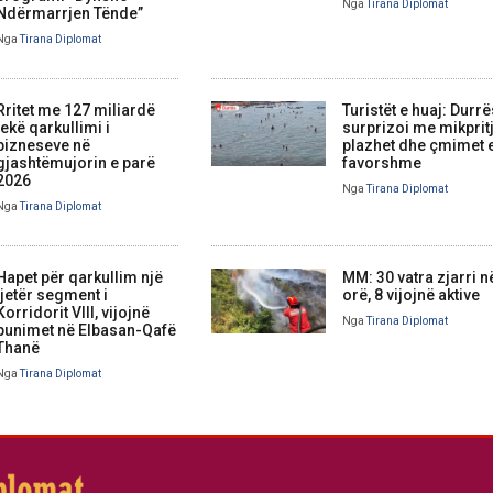
Nga
Tirana Diplomat
Ndërmarrjen Tënde”
Nga
Tirana Diplomat
Rritet me 127 miliardë
Turistët e huaj: Durrë
lekë qarkullimi i
surprizoi me mikprit
bizneseve në
plazhet dhe çmimet 
gjashtëmujorin e parë
favorshme
2026
Nga
Tirana Diplomat
Nga
Tirana Diplomat
Hapet për qarkullim një
MM: 30 vatra zjarri n
tjetër segment i
orë, 8 vijojnë aktive
Korridorit VIII, vijojnë
Nga
Tirana Diplomat
punimet në Elbasan-Qafë
Thanë
Nga
Tirana Diplomat