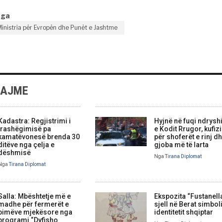
nga
inistria për Evropën dhe Punët e Jashtme
LAJME
Kadastra: Regjistrimi i
Hyjnë në fuqi ndrysh
trashëgimisë pa
e Kodit Rrugor, kufi
kamatëvonesë brenda 30
për shoferët e rinj d
ditëve nga çelja e
gjoba më të larta
dëshmisë
Nga
Tirana Diplomat
Nga
Tirana Diplomat
Salla: Mbështetje më e
Ekspozita “Fustanell
madhe për fermerët e
sjell në Berat simbol
bimëve mjekësore nga
identitetit shqiptar
programi “Dyfisho