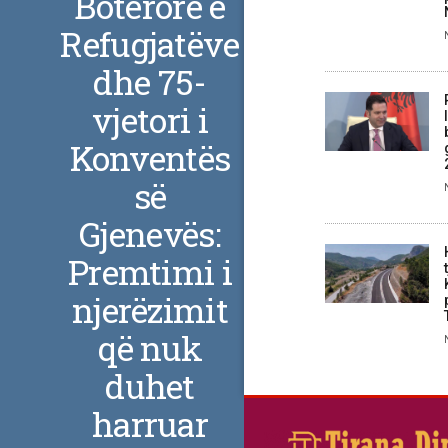
Botërore e
Refugjatëve
dhe 75-
vjetori i
Konventës
së
Gjenevës:
Premtimi i
njerëzimit
që nuk
duhet
harruar