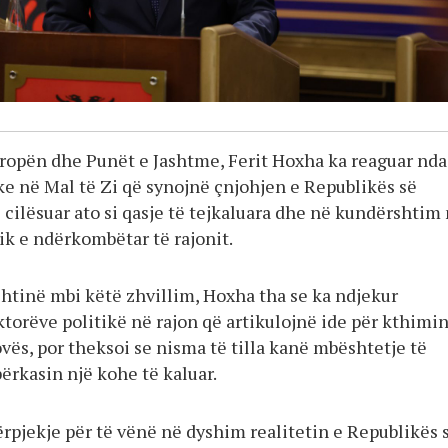
vropën dhe Punët e Jashtme, Ferit Hoxha ka reaguar nda
ke në Mal të Zi që synojnë çnjohjen e Republikës së
 cilësuar ato si qasje të tejkaluara dhe në kundërshtim
tik e ndërkombëtar të rajonit.
shtinë mbi këtë zhvillim, Hoxha tha se ka ndjekur
torëve politikë në rajon që artikulojnë ide për kthimin
vës, por theksoi se nisma të tilla kanë mbështetje të
përkasin një kohe të kaluar.
ërpjekje për të vënë në dyshim realitetin e Republikës 