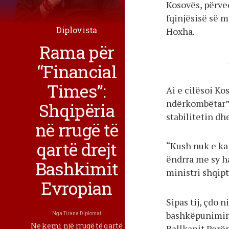
Kosovës, përve
fqinjësisë së m
Diplovista
Hoxha.
Rama për
“Financial
Times”:
Ai e cilësoi Ko
ndërkombëtar”,
Shqipëria
stabilitetin d
në rrugë të
qartë drejt
“Kush nuk e ka 
ëndrra me sy h
Bashkimit
ministri shqipt
Evropian
Sipas tij, çdo 
bashkëpunimin 
Nga
Tirana Diplomat
Ne kemi një rrugë të qartë
Ballkanit Perë