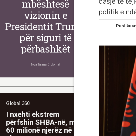
qasje të te
mbështesë
politik e nd
vizionin e
Presidentit Trump
Publikuar
për siguri të
përbashkët
Nga
Tirana Diplomat
Global 360
I nxehti ekstrem
përfshin SHBA-në, mbi
60 milionë njerëz në