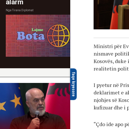
alarm
Nga
Tirana Diplomat
Ministri për E
nismave politi
Kosovës, duke i
realitetin poli
faqe kryesore
I pyetur në Pri
deklarimet e ak
njohjes së Koso
kufizuar dhe i 
“Çdo ide apo p