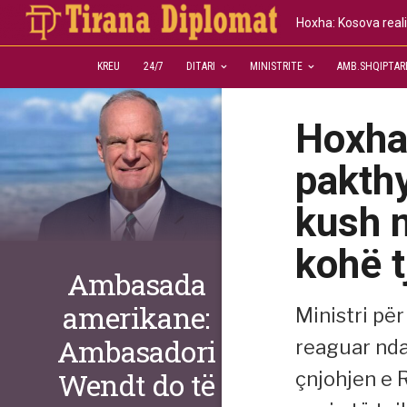
Hoxha: Kosova reali
KREU
24/7
DITARI
MINISTRITE
AMB.SHQIPTAR
Hoxha:
pakth
kush n
kohë t
Ambasada
amerikane:
Ministri pë
Ambasadori
reaguar nda
Wendt do të
çnjohjen e R