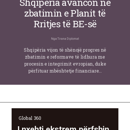
Shqipëria avancon në
zbatimin e Planit të
Rritjes të BE-së
Nga
Tirana Diplomat
Shqipëria vijon të shënojë progres në
zbatimin e reformave të lidhura me
procesin e integrimit evropian, duke
përfituar mbështetje financiare…
Global 360
I nxehti ekstrem përfshin