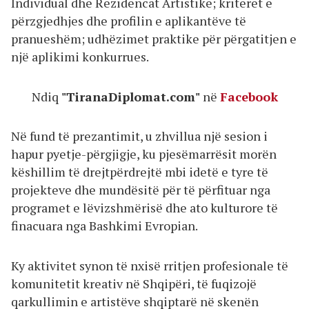
Individual dhe Rezidencat Artistike; kriteret e
përzgjedhjes dhe profilin e aplikantëve të
pranueshëm; udhëzimet praktike për përgatitjen e
një aplikimi konkurrues.
Ndiq
"TiranaDiplomat.com"
në
Facebook
Në fund të prezantimit, u zhvillua një sesion i
hapur pyetje-përgjigje, ku pjesëmarrësit morën
këshillim të drejtpërdrejtë mbi idetë e tyre të
projekteve dhe mundësitë për të përfituar nga
programet e lëvizshmërisë dhe ato kulturore të
finacuara nga Bashkimi Evropian.
Ky aktivitet synon të nxisë rritjen profesionale të
komunitetit kreativ në Shqipëri, të fuqizojë
qarkullimin e artistëve shqiptarë në skenën