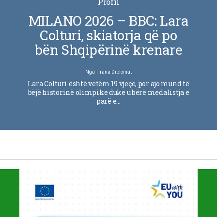
Profil
MILANO 2026 – BBC: Lara
Colturi, skiatorja që po
bën Shqipërinë krenare
Nga
Tirana Diplomat
Lara Colturi është vetëm 19 vjeçe, por ajo mund të
bëjë historinë olimpike duke u bërë medalistja e
parë e…