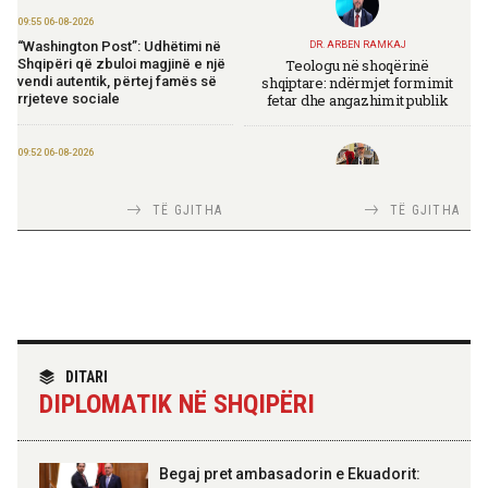
09:55 06-08-2026
“Washington Post”: Udhëtimi në
DR. ARBEN RAMKAJ
Teologu në shoqërinë
Shqipëri që zbuloi magjinë e një
shqiptare: ndërmjet formimit
vendi autentik, përtej famës së
fetar dhe angazhimit publik
rrjeteve sociale
09:52 06-08-2026
Përmbarimi Shtetëror, 22 zyra në
të gjithë vendin për zbatimin e
TIRANA DIPLOMAT
TË GJITHA
TË GJITHA
vendimeve të gjykatave
Italia Strategjike — Ku është
Shqipëria?
09:50 06-08-2026
Sejko: TIPS Clone do të ulë
kostot e pagesave, ekonomia
mund të kursejë deri në 38
miliardë lekë në vit
TIRANA DIPLOMAT
“Shqipëria në BE, projekt më i
DITARI
madh se amaneti i
DIPLOMATIK NË SHQIPËRI
Skënderbeut dhe Ismail
17:26 05-08-2026
Qemalit”
Themelohet “Fincantieri Albania”,
Nufi: Investim për zhvillimin e
industrisë detare
Begaj pret ambasadorin e Ekuadorit: