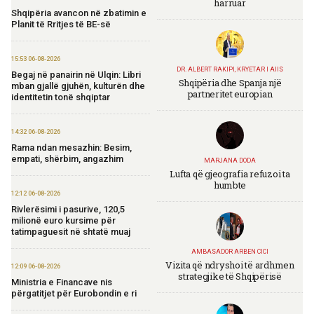
harruar
Shqipëria avancon në zbatimin e
Planit të Rritjes të BE-së
15:53 06-08-2026
DR. ALBERT RAKIPI, KRYETAR I AIIS
Begaj në panairin në Ulqin: Libri
Shqipëria dhe Spanja një
mban gjallë gjuhën, kulturën dhe
partneritet europian
identitetin tonë shqiptar
14:32 06-08-2026
Rama ndan mesazhin: Besim,
empati, shërbim, angazhim
MARJANA DODA
Lufta që gjeografia refuzoi ta
humbte
12:12 06-08-2026
Rivlerësimi i pasurive, 120,5
milionë euro kursime për
tatimpaguesit në shtatë muaj
AMBASADOR ARBEN CICI
Vizita që ndryshoi të ardhmen
12:09 06-08-2026
strategjike të Shqipërisë
Ministria e Financave nis
përgatitjet për Eurobondin e ri