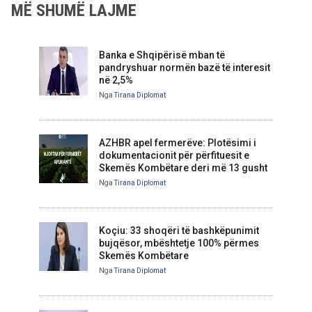
MË SHUMË LAJME
Banka e Shqipërisë mban të
pandryshuar normën bazë të interesit
në 2,5%
Nga
Tirana Diplomat
AZHBR apel fermerëve: Plotësimi i
dokumentacionit për përfituesit e
Skemës Kombëtare deri më 13 gusht
Nga
Tirana Diplomat
Koçiu: 33 shoqëri të bashkëpunimit
bujqësor, mbështetje 100% përmes
Skemës Kombëtare
Nga
Tirana Diplomat