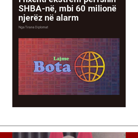
SHBA-në, mbi 60 milionë
njerëz në alarm
Nga
Tirana Diplomat