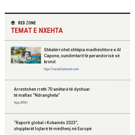
Hoxha takim me zyrtarë të lartë të DASH:
Angazhim i përbashkët për forcimin e
partneritetit strategjik
Nga
Tirana Diplomat
RED ZONE
TEMAT E NXEHTA
Shkatërrohet shtëpia madhështore e Al
Capone, sundimtarit të perandorisë së
krimit
Nga
TiranaDiplomat.com
Arrestohen rreth 70 anëtarë të dyshuar
të mafias “Ndrangheta”
Nga
ATSH
“Raporti global i Kokainës 2023”,
shqiptarët lojtarë të mëdhenj në Europë