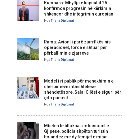
Kumbaro: Mbyllja e kapitullit 25
konfirmon progresin në kërkimin
shkencor dhe integrimin europian
Nga
Tirana Diplomat
Rama: Avioni i parë zjarrfikës nis
operacionet, forcë e shtuar për
përballimin e zjarreve
Nga
Tirana Diplomat
Model i ri publik për menaxhimin e
shërbimeve mbështetëse
shëndetësore, Sala: Cilësi e siguri për
çdo pacient
Nga
Tirana Diplomat
Mbetën të bllokuar në kanionet e
Gjipesë, policia shpëton turistin
holandez me dy fëmijët e mitur