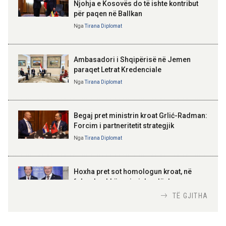
Njohja e Kosovës do të ishte kontribut
17:24 05-08-2026
për paqen në Ballkan
ELISA SPIROPALI
Ambasada gjermane falënderon
Kriza e Parlamentit është
Nga
Tirana Diplomat
ekipet shqiptare për shpëtimin e
kriza e Republikës
katër turistëve
Parlamentare
Ambasadori i Shqipërisë në Jemen
paraqet Letrat Kredenciale
Nga
Tirana Diplomat
BAJRAM BEGAJ, PRESIDENTI I REPUBLIKËS
SË SHQIPËRISË
Gëzuar Ditën e Pavarësisë,
Kosovë!
Begaj pret ministrin kroat Grlić-Radman:
Forcim i partneritetit strategjik
Nga
Tirana Diplomat
AMER JUKA
100-vjetori i themelimit të
Hoxha pret sot homologun kroat, në
Urdhrit të Skënderbeut
fokus bashkëpunimi dypalësh
Nga
Tirana Diplomat
TË GJITHA