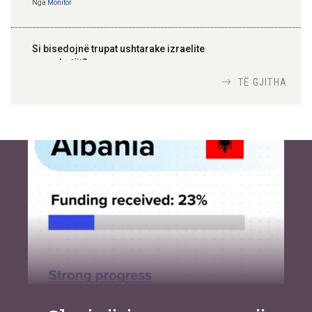
Nga
Monitor
Si bisedojnë trupat ushtarake izraelite
me robotët?
Nga
TiranaDiplomat.com
TË GJITHA
Si po e luftojnë terrorizmin shërbimet
inteligjente izraelite
Nga
Or Shalom