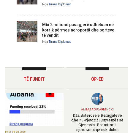
Nga
Tirana Diplomat
Mbi 2 milionë pasagjerë udhëtuan në
korrik përmes aeroportit dhe porteve
të vendit
Nga
Tirana Diplomat
TË FUNDIT
OP-ED
AMBASADOR ARBEN CICI
Dita Botërore e Refugjatëve
dhe 75-vjetori i Konventës së
Gjenevës: Premtimi i
njerëzimit që nuk duhet
16:51 06-08-2026