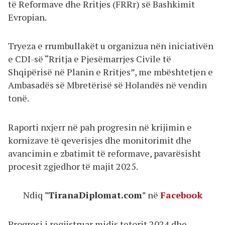
të Reformave dhe Rritjes (FRRr) së Bashkimit
Evropian.
Tryeza e rrumbullakët u organizua nën iniciativën
e CDI-së “Rritja e Pjesëmarrjes Civile të
Shqipërisë në Planin e Rritjes”, me mbështetjen e
Ambasadës së Mbretërisë së Holandës në vendin
tonë.
Raporti nxjerr në pah progresin në krijimin e
kornizave të qeverisjes dhe monitorimit dhe
avancimin e zbatimit të reformave, pavarësisht
procesit zgjedhor të majit 2025.
Ndiq
"TiranaDiplomat.com"
në
Facebook
Progresi i regjistruar midis tetorit 2024 dhe