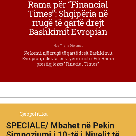
Rama për “Financial
Times”: Shqipëria në
rrugë të qartë drejt
Bashkimit Evropian
Nga
Tirana Diplomat
Ne kemi një rrugë të qartë drejt Bashkimit
Evropian, i deklaroi kryeministri Edi Rama
prestigjiozes ”Finacial Times”.
Gjeopolitika
SPECIALE/ Mbahet në Pekin
Simpoziumi i 10-të i Nivelit të