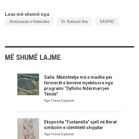
Lexo më shumë nga
Ambasada e Holandes
Dr. Reinout Vos
SASPAC
MË SHUMË LAJME
Salla: Mbështetje më e madhe për
fermerët e bimëve mjekësore nga
programi “Dyfisho Ndërmarrjen
Tënde”
Nga
Tirana Diplomat
Ekspozita “Fustanella” sjell në Berat
simbolin e identitetit shqiptar
Nga
Tirana Diplomat