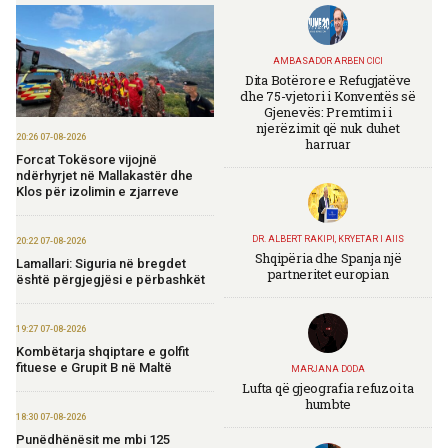
AMBASADOR ARBEN CICI
Dita Botërore e Refugjatëve
dhe 75-vjetori i Konventës së
Gjenevës: Premtimi i
njerëzimit që nuk duhet
20:26 07-08-2026
harruar
Forcat Tokësore vijojnë
ndërhyrjet në Mallakastër dhe
Klos për izolimin e zjarreve
DR. ALBERT RAKIPI, KRYETAR I AIIS
20:22 07-08-2026
Shqipëria dhe Spanja një
Lamallari: Siguria në bregdet
partneritet europian
është përgjegjësi e përbashkët
19:27 07-08-2026
Kombëtarja shqiptare e golfit
fituese e Grupit B në Maltë
MARJANA DODA
Lufta që gjeografia refuzoi ta
humbte
18:30 07-08-2026
Punëdhënësit me mbi 125