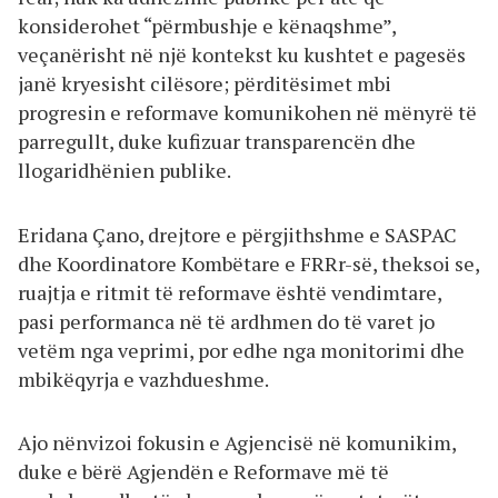
konsiderohet “përmbushje e kënaqshme”,
veçanërisht në një kontekst ku kushtet e pagesës
janë kryesisht cilësore; përditësimet mbi
progresin e reformave komunikohen në mënyrë të
parregullt, duke kufizuar transparencën dhe
llogaridhënien publike.
Eridana Çano, drejtore e përgjithshme e SASPAC
dhe Koordinatore Kombëtare e FRRr-së, theksoi se,
ruajtja e ritmit të reformave është vendimtare,
pasi performanca në të ardhmen do të varet jo
vetëm nga veprimi, por edhe nga monitorimi dhe
mbikëqyrja e vazhdueshme.
Ajo nënvizoi fokusin e Agjencisë në komunikim,
duke e bërë Agjendën e Reformave më të