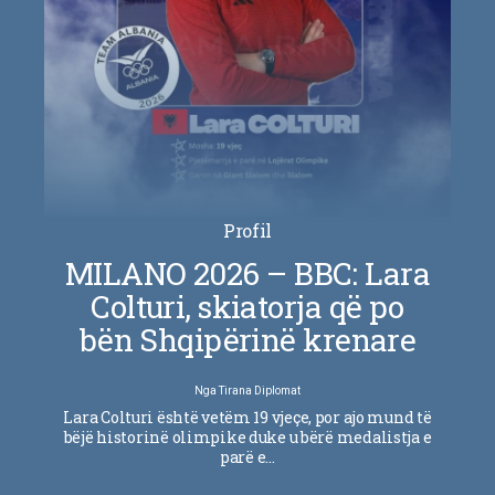
Profil
MILANO 2026 – BBC: Lara
Colturi, skiatorja që po
bën Shqipërinë krenare
Nga
Tirana Diplomat
Lara Colturi është vetëm 19 vjeçe, por ajo mund të
bëjë historinë olimpike duke u bërë medalistja e
parë e…