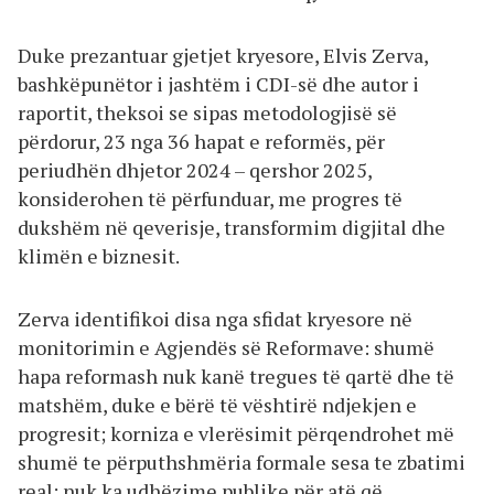
Duke prezantuar gjetjet kryesore, Elvis Zerva,
bashkëpunëtor i jashtëm i CDI-së dhe autor i
raportit, theksoi se sipas metodologjisë së
përdorur, 23 nga 36 hapat e reformës, për
periudhën dhjetor 2024 – qershor 2025,
konsiderohen të përfunduar, me progres të
dukshëm në qeverisje, transformim digjital dhe
klimën e biznesit.
Zerva identifikoi disa nga sfidat kryesore në
monitorimin e Agjendës së Reformave: shumë
hapa reformash nuk kanë tregues të qartë dhe të
matshëm, duke e bërë të vështirë ndjekjen e
progresit; korniza e vlerësimit përqendrohet më
shumë te përputhshmëria formale sesa te zbatimi
real; nuk ka udhëzime publike për atë që