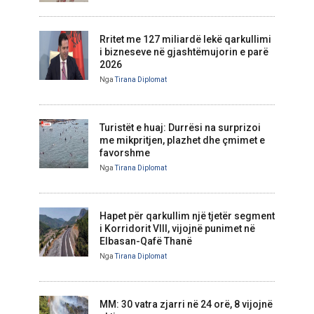
Rritet me 127 miliardë lekë qarkullimi
i bizneseve në gjashtëmujorin e parë
2026
Nga
Tirana Diplomat
Turistët e huaj: Durrësi na surprizoi
me mikpritjen, plazhet dhe çmimet e
favorshme
Nga
Tirana Diplomat
Hapet për qarkullim një tjetër segment
i Korridorit VIII, vijojnë punimet në
Elbasan-Qafë Thanë
Nga
Tirana Diplomat
MM: 30 vatra zjarri në 24 orë, 8 vijojnë