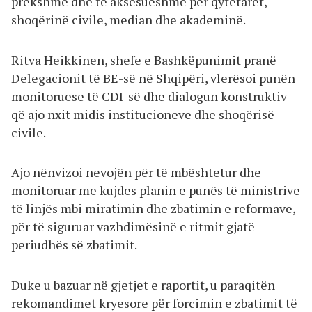
prekshme dhe të aksesueshme për qytetarët,
shoqërinë civile, median dhe akademinë.
Ritva Heikkinen, shefe e Bashkëpunimit pranë
Delegacionit të BE-së në Shqipëri, vlerësoi punën
monitoruese të CDI-së dhe dialogun konstruktiv
që ajo nxit midis institucioneve dhe shoqërisë
civile.
Ajo nënvizoi nevojën për të mbështetur dhe
monitoruar me kujdes planin e punës të ministrive
të linjës mbi miratimin dhe zbatimin e reformave,
për të siguruar vazhdimësinë e ritmit gjatë
periudhës së zbatimit.
Duke u bazuar në gjetjet e raportit, u paraqitën
rekomandimet kryesore për forcimin e zbatimit të