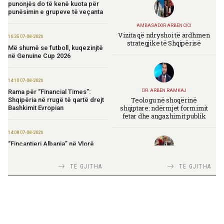
punonjës do të kenë kuota për
punësimin e grupeve të veçanta
AMBASADOR ARBEN CICI
Vizita që ndryshoi të ardhmen
16:35 07-08-2026
strategjike të Shqipërisë
Më shumë se futboll, kuqezinjtë
në Genuine Cup 2026
14:10 07-08-2026
Rama për “Financial Times”:
DR. ARBEN RAMKAJ
Teologu në shoqërinë
Shqipëria në rrugë të qartë drejt
shqiptare: ndërmjet formimit
Bashkimit Evropian
fetar dhe angazhimit publik
14:08 07-08-2026
“Fincantieri Albania” në Vlorë,
Nufi në divizionin e anijeve
detare në Itali: Njohje me
TIRANA DIPLOMAT
TË GJITHA
TË GJITHA
praktikat më të mira
Italia Strategjike — Ku është
Shqipëria?
14:06 07-08-2026
Koçiu: Bajpasi i Tiranës, investim
strategjik për infrastrukturë
moderne