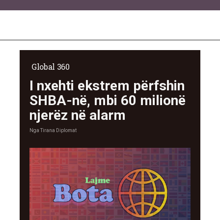
Global 360
I nxehti ekstrem përfshin
SHBA-në, mbi 60 milionë
njerëz në alarm
Nga
Tirana Diplomat