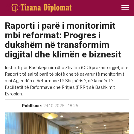
Raporti i parë i monitorimit
mbi reformat: Progres i
dukshëm në transformim
digjital dhe klimën e biznesit
Instituti për Bashkëpunim dhe Zhvillim (CDI) prezantoi gjetjet e
Raportit të saj të parë të plotë dhe të pavarur të monitorimit
mbi Agjendën e Reformave të Shqipërisë, në kuadër të
Facilitetit të Reformave dhe Rritjes (FRRr) së Bashkimit
Evropian.
Publikuar:
24.10.2025 - 18:25