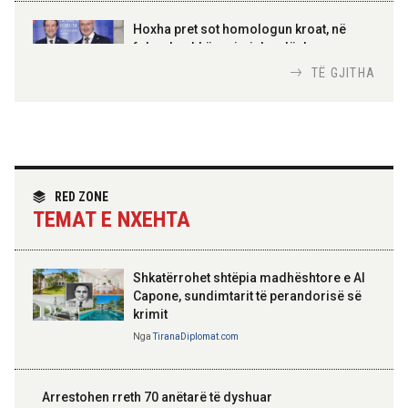
AMER JUKA
100-vjetori i themelimit të
Hoxha pret sot homologun kroat, në
Urdhrit të Skënderbeut
fokus bashkëpunimi dypalësh
Nga
Tirana Diplomat
TË GJITHA
Hoxha takim me zyrtarë të lartë të DASH:
Angazhim i përbashkët për forcimin e
partneritetit strategjik
Nga
Tirana Diplomat
RED ZONE
TEMAT E NXEHTA
Shkatërrohet shtëpia madhështore e Al
Capone, sundimtarit të perandorisë së
krimit
Nga
TiranaDiplomat.com
Arrestohen rreth 70 anëtarë të dyshuar