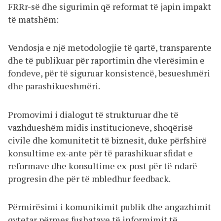
FRRr-së dhe sigurimin që reformat të japin impakt
të matshëm:
Vendosja e një metodologjie të qartë, transparente
dhe të publikuar për raportimin dhe vlerësimin e
fondeve, për të siguruar konsistencë, besueshmëri
dhe parashikueshmëri.
Promovimi i dialogut të strukturuar dhe të
vazhdueshëm midis institucioneve, shoqërisë
civile dhe komunitetit të biznesit, duke përfshirë
konsultime ex-ante për të parashikuar sfidat e
reformave dhe konsultime ex-post për të ndarë
progresin dhe për të mbledhur feedback.
Përmirësimi i komunikimit publik dhe angazhimit
qytetar përmes fushatave të informimit të