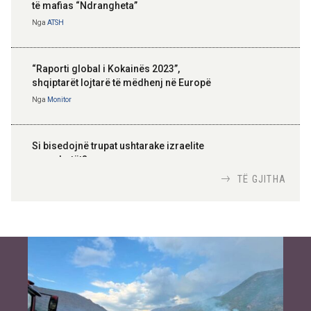
të mafias “Ndrangheta”
Nga
ATSH
“Raporti global i Kokainës 2023”,
shqiptarët lojtarë të mëdhenj në Europë
Nga
Monitor
Si bisedojnë trupat ushtarake izraelite
me robotët?
Nga
TiranaDiplomat.com
TË GJITHA
Si po e luftojnë terrorizmin shërbimet
inteligjente izraelite
Nga
Or Shalom