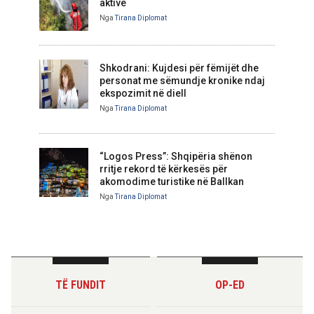
aktive
Nga
Tirana Diplomat
Shkodrani: Kujdesi për fëmijët dhe
personat me sëmundje kronike ndaj
ekspozimit në diell
Nga
Tirana Diplomat
“Logos Press”: Shqipëria shënon
rritje rekord të kërkesës për
akomodime turistike në Ballkan
Nga
Tirana Diplomat
TË FUNDIT
OP-ED