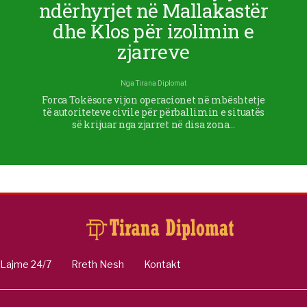
ndërhyrjet në Mallakastër
dhe Klos për izolimin e
zjarreve
Nga
Tirana Diplomat
Forca Tokësore vijon operacionet në mbështetje
të autoriteteve civile për përballimin e situatës
së krijuar nga zjarret në disa zona…
Lajme 24/7
Rreth Nesh
Kontakt