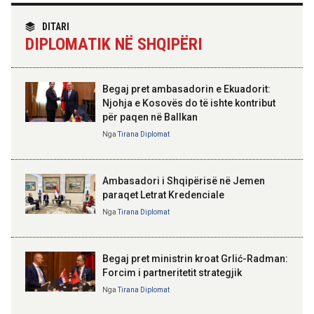
TIRANA DIPLOMAT
“Shqipëria në BE, projekt më i
DITARI
madh se amaneti i
14:03 07-08-2026
DIPLOMATIK NË SHQIPËRI
Skënderbeut dhe Ismail
Kadastra: Regjistrimi i
Qemalit”
trashëgimisë pa kamatëvonesë
brenda 30 ditëve nga çelja e
dëshmisë
Begaj pret ambasadorin e Ekuadorit:
Njohja e Kosovës do të ishte kontribut
14:01 07-08-2026
për paqen në Ballkan
ELISA SPIROPALI
Hyjnë në fuqi ndryshimet e Kodit
Kriza e Parlamentit është
Nga
Tirana Diplomat
Rrugor, kufizime për shoferët e
kriza e Republikës
rinj dhe gjoba më të larta
Parlamentare
Ambasadori i Shqipërisë në Jemen
paraqet Letrat Kredenciale
Nga
Tirana Diplomat
BAJRAM BEGAJ, PRESIDENTI I REPUBLIKËS
SË SHQIPËRISË
Gëzuar Ditën e Pavarësisë,
Kosovë!
Begaj pret ministrin kroat Grlić-Radman:
Forcim i partneritetit strategjik
Nga
Tirana Diplomat