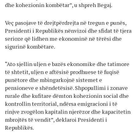
dhe kohezionin kombëtar”, u shpreh Begaj.
Veç pasojave të drejtpërdrejta në tregun e punës,
Presidenti i Republikës nënvizoi dhe sfidat të tjera
serioze që lidhen me ekonominë në tërësi dhe
sigurinë kombëtare.
“Ato sjellin uljen e bazës ekonomike dhe tatimore
të shtetit, uljen e aftësisë prodhuese të fuqisë
punëtore dhe mbingarkojnë sistemet e
pensioneve e shëndetësisë. Shpopullimi i zonave
rurale dhe kufitare dëmton kohezionin social dhe
kontrollin territorial, ndërsa emigracioni i të
rinjve zvogëlon kapitalin njerëzor dhe kapacitetin
mbrojtës të vendit”, deklaroi Presidenti i
Republikës.