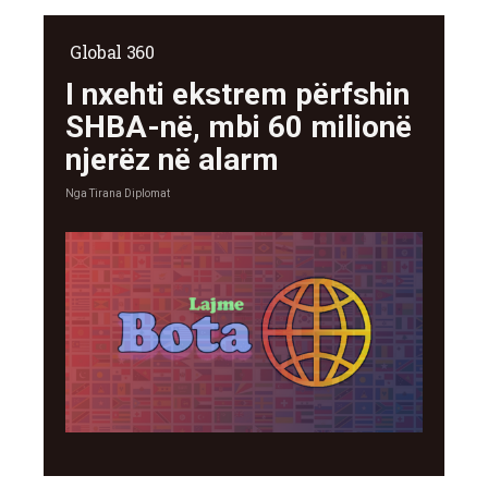
Global 360
I nxehti ekstrem përfshin
SHBA-në, mbi 60 milionë
njerëz në alarm
Nga
Tirana Diplomat