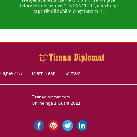
Në Gjenova të Italisë, në Divizionin e Anijeve
Detare të kompanisë “FINCANTIERI”, u hodh një
hap i rëndësishëm drejt forcimit…
Lajme 24/7
Rreth Nesh
Kontakt
Tiranadiplomat.com
Online nga 1 Gusht 2021