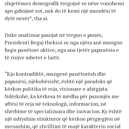
shqetësues demografik tregojnë se nëse vonohemi
apo gabojmë sot, nuk do të kemi një mundësi të
dytë nesër”, tha ai.
Duke analizuar pasojat në tregun e punës,
Presidenti Begaj theksoi se nga njëra anë mungon
fuqia punëtore aktive, nga ana tjetër papunësia e
të rinjve mbetet e lartë.
“Kjo kontradiktë, mungesë punëtorësh dhe
papunësi, njëkohësisht, është një paradoks që
kërkon politika të reja, vizionare e afatgjata.
Ndërkohë, ka kërkesa të mëdha për punonjës me
aftësi të reja në teknologji, informacion, në
shërbime të specializuara dhe inovacion. Ky është
një ndryshim strukturor që kërkon përgjegjësi në
menaxhim, që zhvillimi të ruajë karakterin social