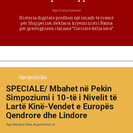
Nga
Tirana Diplomat
Histeria digjitale prodhon një imazh të rremë
për Shqipërinë, deklaroi kryeministri Rama
për prestigjiozen italiane ”Corriere della sera”.
Gjeopolitika
SPECIALE/ Mbahet në Pekin
Simpoziumi i 10-të i Nivelit të
Lartë Kinë-Vendet e Europës
Qendrore dhe Lindore
Nga
Marjana Doda, Argumentum.al