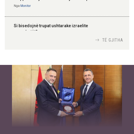
Nga
Monitor
Si bisedojnë trupat ushtarake izraelite
me robotët?
Nga
TiranaDiplomat.com
TË GJITHA
Si po e luftojnë terrorizmin shërbimet
inteligjente izraelite
Nga
Or Shalom