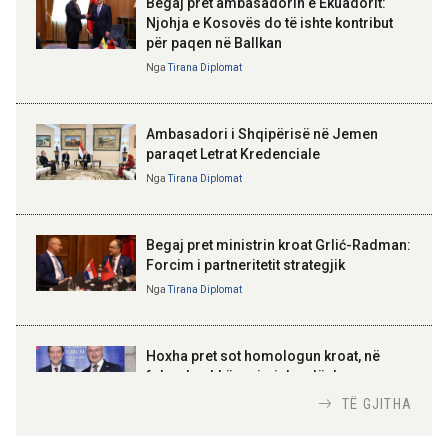
Begaj pret ambasadorin e Ekuadorit:
10:10 05-08-2026
Njohja e Kosovës do të ishte kontribut
Mbetën të bllokuar në kanionet e
për paqen në Ballkan
ELISA SPIROPALI
Gjipesë, policia shpëton turistin
Kriza e Parlamentit është
holandez me dy fëmijët e mitur
Nga
Tirana Diplomat
kriza e Republikës
Parlamentare
09:55 05-08-2026
Ambasadori i Shqipërisë në Jemen
Mbi 2 milionë pasagjerë
paraqet Letrat Kredenciale
udhëtuan në korrik përmes
aeroportit dhe porteve të vendit
Nga
Tirana Diplomat
BAJRAM BEGAJ, PRESIDENTI I REPUBLIKËS
SË SHQIPËRISË
Gëzuar Ditën e Pavarësisë,
Kosovë!
Begaj pret ministrin kroat Grlić-Radman:
Forcim i partneritetit strategjik
Nga
Tirana Diplomat
AMER JUKA
100-vjetori i themelimit të
Hoxha pret sot homologun kroat, në
Urdhrit të Skënderbeut
fokus bashkëpunimi dypalësh
Nga
Tirana Diplomat
TË GJITHA