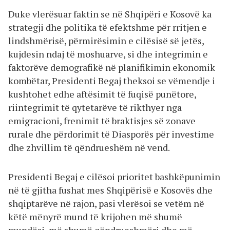
Duke vlerësuar faktin se në Shqipëri e Kosovë ka
strategji dhe politika të efektshme për rritjen e
lindshmërisë, përmirësimin e cilësisë së jetës,
kujdesin ndaj të moshuarve, si dhe integrimin e
faktorëve demografikë në planifikimin ekonomik
kombëtar, Presidenti Begaj theksoi se vëmendje i
kushtohet edhe aftësimit të fuqisë punëtore,
riintegrimit të qytetarëve të rikthyer nga
emigracioni, frenimit të braktisjes së zonave
rurale dhe përdorimit të Diasporës për investime
dhe zhvillim të qëndrueshëm në vend.
Presidenti Begaj e cilësoi prioritet bashkëpunimin
në të gjitha fushat mes Shqipërisë e Kosovës dhe
shqiptarëve në rajon, pasi vlerësoi se vetëm në
këtë mënyrë mund të krijohen më shumë