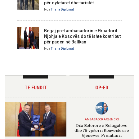
për qytetarët dhe turistët
Nga
Tirana Diplomat
Begaj pret ambasadorin e Ekuadorit:
Njohja e Kosovës do të ishte kontribut
për paqen në Ballkan
Nga
Tirana Diplomat
TË FUNDIT
OP-ED
AMBASADOR ARBEN CICI
Dita Botërore e Refugjatëve
dhe 75-vjetori i Konventës së
Gjenevës: Premtimi i