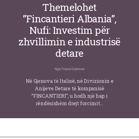
Themelohet
“Fincantieri Albania”,
Nufi: Investim për
zhvillimin e industrisë
detare
Nga
Tirana Diplomat
Në Gjenova të Italisë, në Divizionin e
Anijeve Detare të kompanisë
“FINCANTIERI”, u hodh një hap i
rëndësishëm drejt forcimit…