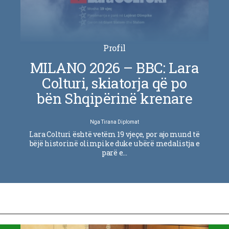
Profil
MILANO 2026 – BBC: Lara
Colturi, skiatorja që po
bën Shqipërinë krenare
Nga
Tirana Diplomat
Lara Colturi është vetëm 19 vjeçe, por ajo mund të
bëjë historinë olimpike duke u bërë medalistja e
parë e…