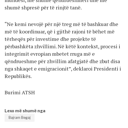
mundësi, më shumë qëndrueshmëri dhe më
shumë shpresë për të rinjtë tanë.
“Ne kemi nevojë për një treg më të bashkuar dhe
më të koordinuar, që i gjithë rajoni të bëhet më
tërheqës për investime dhe projekte të
përbashkëta zhvillimi. Në këtë kontekst, procesi i
integrimit evropian mbetet rruga më e
qëndrueshme për zhvillim afatgjatë dhe zbut disa
nga shkaqet e emigracionit”, deklaroi Presidenti i
Republikës.
Burimi ATSH
Lexo më shumë nga
Bajram Begaj