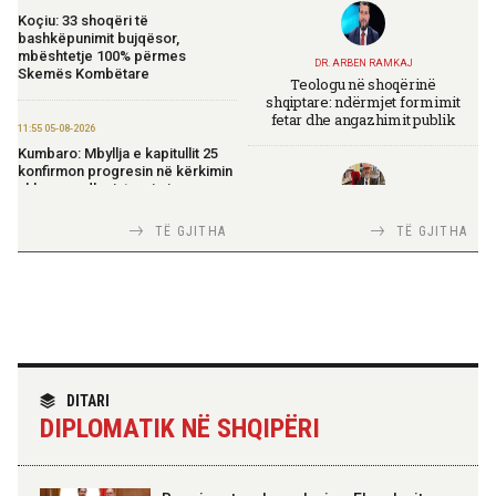
Koçiu: 33 shoqëri të
bashkëpunimit bujqësor,
mbështetje 100% përmes
DR. ARBEN RAMKAJ
Skemës Kombëtare
Teologu në shoqërinë
shqiptare: ndërmjet formimit
fetar dhe angazhimit publik
11:55 05-08-2026
Kumbaro: Mbyllja e kapitullit 25
konfirmon progresin në kërkimin
shkencor dhe integrimin
europian
TIRANA DIPLOMAT
TË GJITHA
TË GJITHA
Italia Strategjike — Ku është
Shqipëria?
11:52 05-08-2026
Rama: Avioni i parë zjarrfikës nis
operacionet, forcë e shtuar për
përballimin e zjarreve
TIRANA DIPLOMAT
11:14 05-08-2026
“Shqipëria në BE, projekt më i
DITARI
Model i ri publik për menaxhimin
madh se amaneti i
e shërbimeve mbështetëse
DIPLOMATIK NË SHQIPËRI
Skënderbeut dhe Ismail
shëndetësore, Sala: Cilësi e
Qemalit”
siguri për çdo pacient