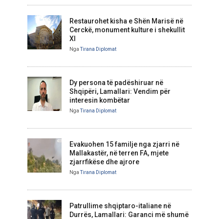
Restaurohet kisha e Shën Marisë në
Cerckë, monument kulture i shekullit
XI
Nga
Tirana Diplomat
Dy persona të padëshiruar në
Shqipëri, Lamallari: Vendim për
interesin kombëtar
Nga
Tirana Diplomat
Evakuohen 15 familje nga zjarri në
Mallakastër, në terren FA, mjete
zjarrfikëse dhe ajrore
Nga
Tirana Diplomat
Patrullime shqiptaro-italiane në
Durrës, Lamallari: Garanci më shumë