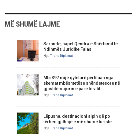
MË SHUMË LAJME
Sarandë, hapet Qendra e Shërbimit të
Ndihmës Juridike Falas
Nga
Tirana Diplomat
Mbi 397 mijë qytetarë përfituan nga
skemat mbështetëse shëndetësore në
gjashtëmujorin e parë të vitit
Nga
Tirana Diplomat
Lëpusha, destinacioni alpin që po
tërheq gjithnjë e më shumë turistë
Nga
Tirana Diplomat