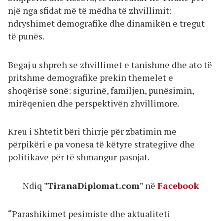
një nga sfidat më të mëdha të zhvillimit:
ndryshimet demografike dhe dinamikën e tregut
të punës.
Begaj u shpreh se zhvillimet e tanishme dhe ato të
pritshme demografike prekin themelet e
shoqërisë sonë: sigurinë, familjen, punësimin,
mirëqenien dhe perspektivën zhvillimore.
Kreu i Shtetit bëri thirrje për zbatimin me
përpikëri e pa vonesa të këtyre strategjive dhe
politikave për të shmangur pasojat.
Ndiq
"TiranaDiplomat.com"
në
Facebook
“Parashikimet pesimiste dhe aktualiteti