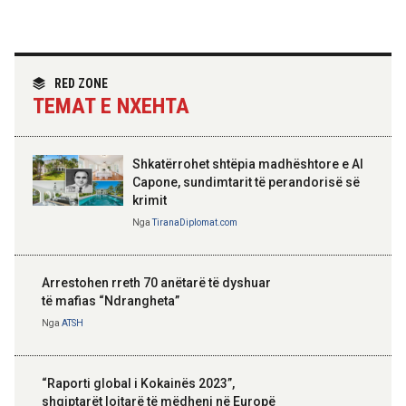
Hoxha takim me zyrtarë të lartë të DASH:
Angazhim i përbashkët për forcimin e
partneritetit strategjik
Nga
Tirana Diplomat
RED ZONE
TEMAT E NXEHTA
Shkatërrohet shtëpia madhështore e Al
Capone, sundimtarit të perandorisë së
krimit
Nga
TiranaDiplomat.com
Arrestohen rreth 70 anëtarë të dyshuar
të mafias “Ndrangheta”
Nga
ATSH
“Raporti global i Kokainës 2023”,
shqiptarët lojtarë të mëdhenj në Europë