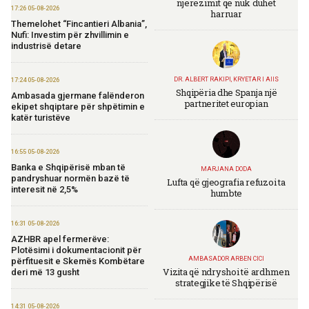
njerëzimit që nuk duhet
17:26 05-08-2026
harruar
Themelohet “Fincantieri Albania”,
Nufi: Investim për zhvillimin e
industrisë detare
DR. ALBERT RAKIPI, KRYETAR I AIIS
17:24 05-08-2026
Shqipëria dhe Spanja një
Ambasada gjermane falënderon
partneritet europian
ekipet shqiptare për shpëtimin e
katër turistëve
16:55 05-08-2026
Banka e Shqipërisë mban të
MARJANA DODA
pandryshuar normën bazë të
Lufta që gjeografia refuzoi ta
interesit në 2,5%
humbte
16:31 05-08-2026
AZHBR apel fermerëve:
Plotësimi i dokumentacionit për
AMBASADOR ARBEN CICI
përfituesit e Skemës Kombëtare
Vizita që ndryshoi të ardhmen
deri më 13 gusht
strategjike të Shqipërisë
14:31 05-08-2026