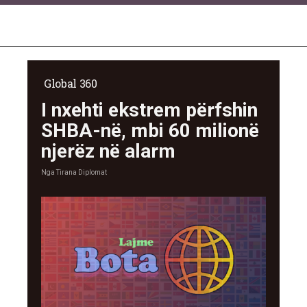
Global 360
I nxehti ekstrem përfshin
SHBA-në, mbi 60 milionë
njerëz në alarm
Nga
Tirana Diplomat