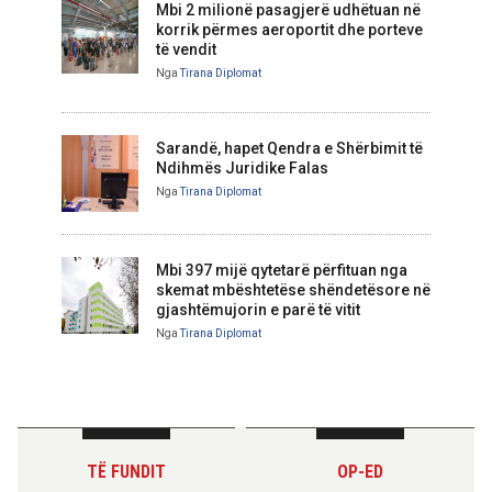
Mbi 2 milionë pasagjerë udhëtuan në
korrik përmes aeroportit dhe porteve
të vendit
Nga
Tirana Diplomat
Sarandë, hapet Qendra e Shërbimit të
Ndihmës Juridike Falas
Nga
Tirana Diplomat
Mbi 397 mijë qytetarë përfituan nga
skemat mbështetëse shëndetësore në
gjashtëmujorin e parë të vitit
Nga
Tirana Diplomat
TË FUNDIT
OP-ED