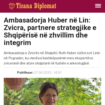
Ambasadorja Huber në Lin:
Zvicra, partnere strategjike e
Shqipërisë në zhvillim dhe
integrim
Ambasadorja e Zvicrës në Shqipëri, Ruth Huber vizitoi sot Linin
në Pogradec, ku vlerësoi bashkëpunimin mes ekspertëve
zviceranë dhe atyre shqiptarë në fushën e arkeologjisë.
Publikuar:
27.06.2025 - 14:10