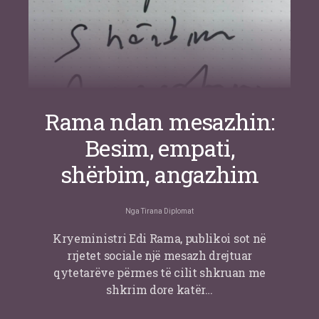
Rama ndan mesazhin:
Besim, empati,
shërbim, angazhim
Nga
Tirana Diplomat
Kryeministri Edi Rama, publikoi sot në
rrjetet sociale një mesazh drejtuar
qytetarëve përmes të cilit shkruan me
shkrim dore katër…