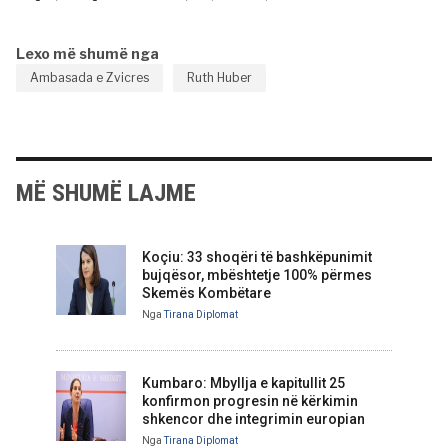
Lexo më shumë nga
Ambasada e Zvicres
Ruth Huber
MË SHUMË LAJME
Koçiu: 33 shoqëri të bashkëpunimit
bujqësor, mbështetje 100% përmes
Skemës Kombëtare
Nga
Tirana Diplomat
Kumbaro: Mbyllja e kapitullit 25
konfirmon progresin në kërkimin
shkencor dhe integrimin europian
Nga
Tirana Diplomat