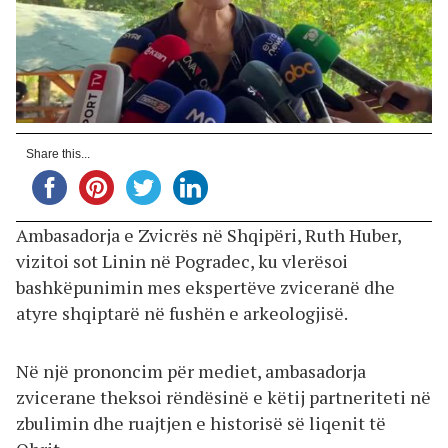
Share this...
Ambasadorja e Zvicrës në Shqipëri, Ruth Huber,
vizitoi sot Linin në Pogradec, ku vlerësoi
bashkëpunimin mes ekspertëve zviceranë dhe
atyre shqiptarë në fushën e arkeologjisë.
Në një prononcim për mediet, ambasadorja
zvicerane theksoi rëndësinë e këtij partneriteti në
zbulimin dhe ruajtjen e historisë së liqenit të