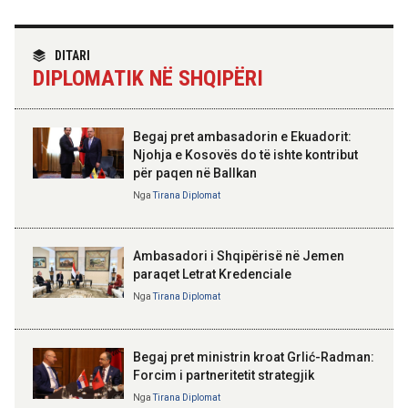
Ambasada gjermane falënderon
ekipet shqiptare për shpëtimin e
TIRANA DIPLOMAT
katër turistëve
“Shqipëria në BE, projekt më i
DITARI
madh se amaneti i
DIPLOMATIK NË SHQIPËRI
Skënderbeut dhe Ismail
Qemalit”
16:55 05-08-2026
Banka e Shqipërisë mban të
pandryshuar normën bazë të
Begaj pret ambasadorin e Ekuadorit:
interesit në 2,5%
Njohja e Kosovës do të ishte kontribut
për paqen në Ballkan
ELISA SPIROPALI
16:31 05-08-2026
Kriza e Parlamentit është
Nga
Tirana Diplomat
AZHBR apel fermerëve:
kriza e Republikës
Plotësimi i dokumentacionit për
Parlamentare
përfituesit e Skemës Kombëtare
deri më 13 gusht
Ambasadori i Shqipërisë në Jemen
paraqet Letrat Kredenciale
Nga
Tirana Diplomat
BAJRAM BEGAJ, PRESIDENTI I REPUBLIKËS
SË SHQIPËRISË
Gëzuar Ditën e Pavarësisë,
Kosovë!
Begaj pret ministrin kroat Grlić-Radman:
Forcim i partneritetit strategjik
Nga
Tirana Diplomat