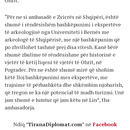
Ohrit.
“Për ne si ambasadë e Zvicrës në Shqipëri, është
shumë i rëndësishëm bashkëpunimi i ekspertëve
të arkeologjisë nga Universiteti i Bernës me
arkeologë të Shqipërisë, me një bashkëpunim që
po zhvillohet tashmë prej disa vitesh. Kanë bërë
shumë zbulime të rëndësishme për historinë e
vjetër të këtij liqeni të vjetër të Ohrit, në
Pogradec. Për ne është shumë mirë që shohim
këtë lloj bashkëpunimi mes ekspertëve, me
trajnime të përbashkëta dhe shkëmbim njohurish,
që tregon se ka një potencial të madh turizmi. Unë
jam shumë e lumtur që jam këtu në Lin”, tha
ambasadorja.
Ndiq
"TiranaDiplomat.com"
në
Facebook