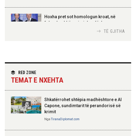
AMER JUKA
100-vjetori i themelimit të
Hoxha pret sot homologun kroat, në
Urdhrit të Skënderbeut
fokus bashkëpunimi dypalësh
Nga
Tirana Diplomat
TË GJITHA
Hoxha takim me zyrtarë të lartë të DASH:
Angazhim i përbashkët për forcimin e
partneritetit strategjik
Nga
Tirana Diplomat
RED ZONE
TEMAT E NXEHTA
Shkatërrohet shtëpia madhështore e Al
Capone, sundimtarit të perandorisë së
krimit
Nga
TiranaDiplomat.com