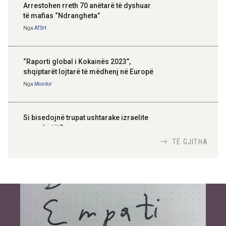
Arrestohen rreth 70 anëtarë të dyshuar
të mafias “Ndrangheta”
Nga
ATSH
“Raporti global i Kokainës 2023”,
shqiptarët lojtarë të mëdhenj në Europë
Nga
Monitor
Si bisedojnë trupat ushtarake izraelite
me robotët?
Nga
TiranaDiplomat.com
TË GJITHA
Si po e luftojnë terrorizmin shërbimet
inteligjente izraelite
Nga
Or Shalom