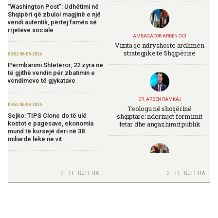
“Washington Post”: Udhëtimi në
Shqipëri që zbuloi magjinë e një
vendi autentik, përtej famës së
rrjeteve sociale
AMBASADOR ARBEN CICI
Vizita që ndryshoi të ardhmen
strategjike të Shqipërisë
09:52 06-08-2026
Përmbarimi Shtetëror, 22 zyra në
të gjithë vendin për zbatimin e
vendimeve të gjykatave
DR. ARBEN RAMKAJ
09:50 06-08-2026
Teologu në shoqërinë
shqiptare: ndërmjet formimit
Sejko: TIPS Clone do të ulë
fetar dhe angazhimit publik
kostot e pagesave, ekonomia
mund të kursejë deri në 38
miliardë lekë në vit
17:26 05-08-2026
TIRANA DIPLOMAT
TË GJITHA
TË GJITHA
Themelohet “Fincantieri Albania”,
Italia Strategjike — Ku është
Nufi: Investim për zhvillimin e
Shqipëria?
industrisë detare
17:24 05-08-2026