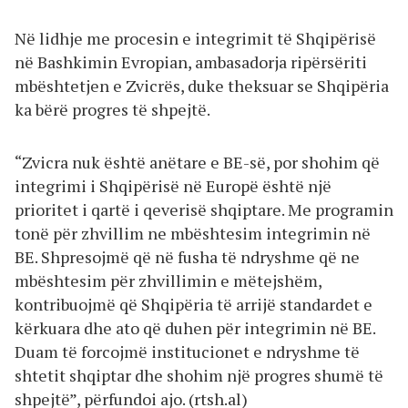
Në lidhje me procesin e integrimit të Shqipërisë
në Bashkimin Evropian, ambasadorja ripërsëriti
mbështetjen e Zvicrës, duke theksuar se Shqipëria
ka bërë progres të shpejtë.
“Zvicra nuk është anëtare e BE-së, por shohim që
integrimi i Shqipërisë në Europë është një
prioritet i qartë i qeverisë shqiptare. Me programin
tonë për zhvillim ne mbështesim integrimin në
BE. Shpresojmë që në fusha të ndryshme që ne
mbështesim për zhvillimin e mëtejshëm,
kontribuojmë që Shqipëria të arrijë standardet e
kërkuara dhe ato që duhen për integrimin në BE.
Duam të forcojmë institucionet e ndryshme të
shtetit shqiptar dhe shohim një progres shumë të
shpejtë”, përfundoi ajo. (rtsh.al)