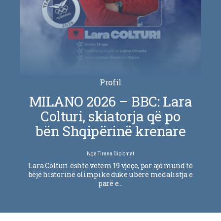
Profil
MILANO 2026 – BBC: Lara
Colturi, skiatorja që po
bën Shqipërinë krenare
Nga
Tirana Diplomat
Lara Colturi është vetëm 19 vjeçe, por ajo mund të
bëjë historinë olimpike duke u bërë medalistja e
parë e…