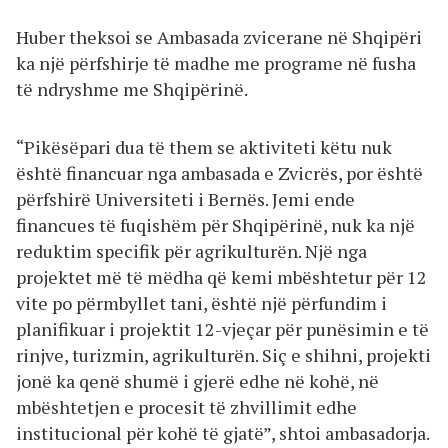
Huber theksoi se Ambasada zvicerane në Shqipëri
ka një përfshirje të madhe me programe në fusha
të ndryshme me Shqipërinë.
“Pikësëpari dua të them se aktiviteti këtu nuk
është financuar nga ambasada e Zvicrës, por është
përfshirë Universiteti i Bernës. Jemi ende
financues të fuqishëm për Shqipërinë, nuk ka një
reduktim specifik për agrikulturën. Një nga
projektet më të mëdha që kemi mbështetur për 12
vite po përmbyllet tani, është një përfundim i
planifikuar i projektit 12-vjeçar për punësimin e të
rinjve, turizmin, agrikulturën. Siç e shihni, projekti
jonë ka qenë shumë i gjerë edhe në kohë, në
mbështetjen e procesit të zhvillimit edhe
institucional për kohë të gjatë”, shtoi ambasadorja.