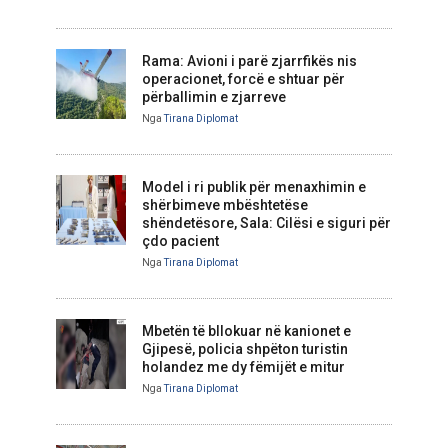
Rama: Avioni i parë zjarrfikës nis
operacionet, forcë e shtuar për
përballimin e zjarreve
Nga
Tirana Diplomat
Model i ri publik për menaxhimin e
shërbimeve mbështetëse
shëndetësore, Sala: Cilësi e siguri për
çdo pacient
Nga
Tirana Diplomat
Mbetën të bllokuar në kanionet e
Gjipesë, policia shpëton turistin
holandez me dy fëmijët e mitur
Nga
Tirana Diplomat