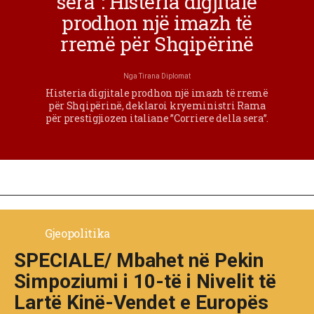
sera”: Histeria digjitale
prodhon një imazh të
rremë për Shqipërinë
Nga
Tirana Diplomat
Histeria digjitale prodhon një imazh të rremë
për Shqipërinë, deklaroi kryeministri Rama
për prestigjiozen italiane ”Corriere della sera”.
Gjeopolitika
SPECIALE/ Mbahet në Pekin
Simpoziumi i 10-të i Nivelit të
Lartë Kinë-Vendet e Europës