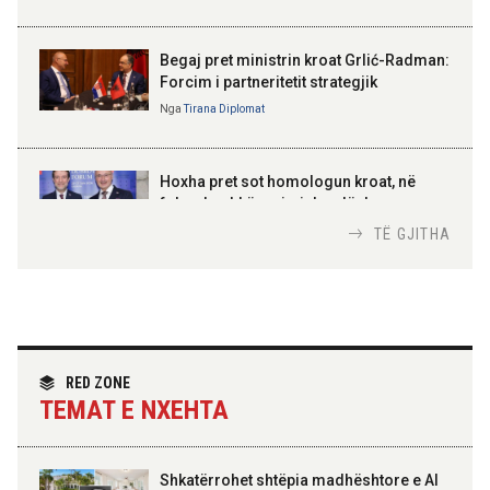
BAJRAM BEGAJ, PRESIDENTI I REPUBLIKËS
SË SHQIPËRISË
Gëzuar Ditën e Pavarësisë,
Kosovë!
Begaj pret ministrin kroat Grlić-Radman:
Forcim i partneritetit strategjik
Nga
Tirana Diplomat
AMER JUKA
100-vjetori i themelimit të
Hoxha pret sot homologun kroat, në
Urdhrit të Skënderbeut
fokus bashkëpunimi dypalësh
Nga
Tirana Diplomat
TË GJITHA
Hoxha takim me zyrtarë të lartë të DASH:
Angazhim i përbashkët për forcimin e
partneritetit strategjik
Nga
Tirana Diplomat
RED ZONE
TEMAT E NXEHTA
Shkatërrohet shtëpia madhështore e Al