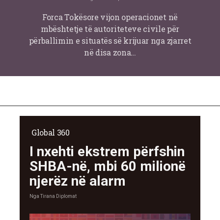
Forca Tokësore vijon operacionet në
mbështetje të autoriteteve civile për
përballimin e situatës së krijuar nga zjarret
në disa zona…
Global 360
I nxehti ekstrem përfshin
SHBA-në, mbi 60 milionë
njerëz në alarm
Nga
Tirana Diplomat