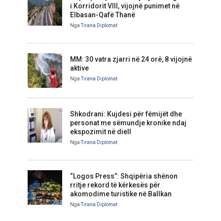
i Korridorit VIII, vijojnë punimet në
Elbasan-Qafë Thanë
Nga
Tirana Diplomat
MM: 30 vatra zjarri në 24 orë, 8 vijojnë
aktive
Nga
Tirana Diplomat
Shkodrani: Kujdesi për fëmijët dhe
personat me sëmundje kronike ndaj
ekspozimit në diell
Nga
Tirana Diplomat
“Logos Press”: Shqipëria shënon
rritje rekord të kërkesës për
akomodime turistike në Ballkan
Nga
Tirana Diplomat