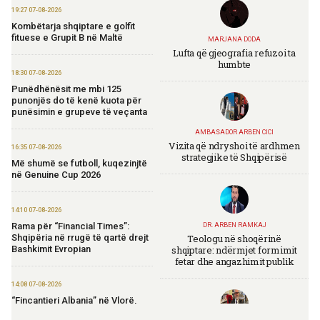
19:27 07-08-2026
Kombëtarja shqiptare e golfit
fituese e Grupit B në Maltë
MARJANA DODA
Lufta që gjeografia refuzoi ta
humbte
18:30 07-08-2026
Punëdhënësit me mbi 125
punonjës do të kenë kuota për
punësimin e grupeve të veçanta
AMBASADOR ARBEN CICI
Vizita që ndryshoi të ardhmen
16:35 07-08-2026
strategjike të Shqipërisë
Më shumë se futboll, kuqezinjtë
në Genuine Cup 2026
14:10 07-08-2026
Rama për “Financial Times”:
DR. ARBEN RAMKAJ
Teologu në shoqërinë
Shqipëria në rrugë të qartë drejt
shqiptare: ndërmjet formimit
Bashkimit Evropian
fetar dhe angazhimit publik
14:08 07-08-2026
“Fincantieri Albania” në Vlorë,
Nufi në divizionin e anijeve