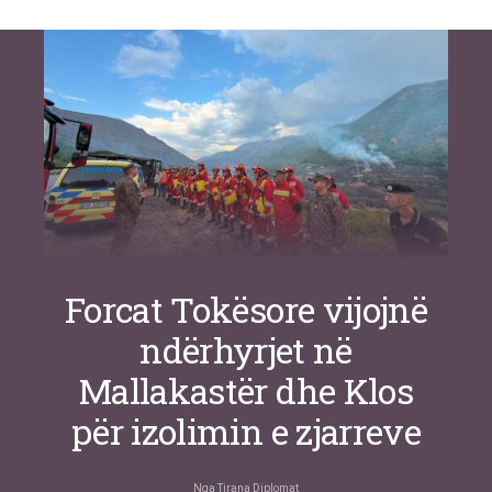
Si po e luftojnë terrorizmin shërbimet
inteligjente izraelite
Nga
Or Shalom
Forcat Tokësore vijojnë
ndërhyrjet në
Mallakastër dhe Klos
për izolimin e zjarreve
Nga
Tirana Diplomat