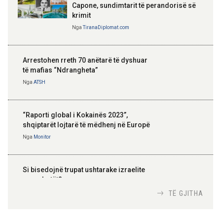
Capone, sundimtarit të perandorisë së
krimit
Nga
TiranaDiplomat.com
Arrestohen rreth 70 anëtarë të dyshuar
të mafias “Ndrangheta”
Nga
ATSH
“Raporti global i Kokainës 2023”,
shqiptarët lojtarë të mëdhenj në Europë
Nga
Monitor
Si bisedojnë trupat ushtarake izraelite
me robotët?
Nga
TiranaDiplomat.com
TË GJITHA