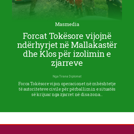
Masmedia
Forcat Tokësore vijojnë
ndërhyrjet në Mallakastër
dhe Klos për izolimin e
zjarreve
Nga
Tirana Diplomat
Forca Tokësore vijon operacionet në mbështetje
të autoriteteve civile për përballimin e situatës
së krijuar nga zjarret në disa zona…