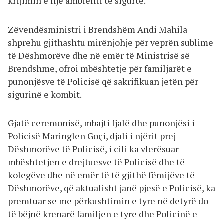
krijimin e një ambienti të sigurtë.
Zëvendësministri i Brendshëm Andi Mahila
shprehu gjithashtu mirënjohje për veprën sublime
të Dëshmorëve dhe në emër të Ministrisë së
Brendshme, ofroi mbështetje për familjarët e
punonjësve të Policisë që sakrifikuan jetën për
sigurinë e kombit.
Gjatë ceremonisë, mbajti fjalë dhe punonjësi i
Policisë Maringlen Goçi, djali i njërit prej
Dëshmorëve të Policisë, i cili ka vlerësuar
mbështetjen e drejtuesve të Policisë dhe të
kolegëve dhe në emër të të gjithë fëmijëve të
Dëshmorëve, që aktualisht janë pjesë e Policisë, ka
premtuar se me përkushtimin e tyre në detyrë do
të bëjnë krenarë familjen e tyre dhe Policinë e