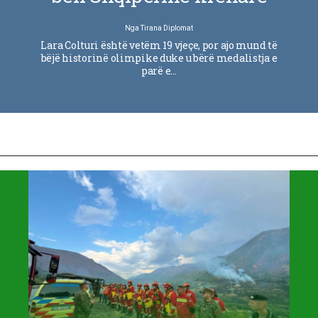
Nga
Tirana Diplomat
Lara Colturi është vetëm 19 vjeçe, por ajo mund të
bëjë historinë olimpike duke u bërë medalistja e
parë e…