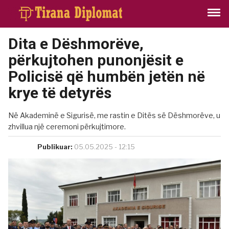
Dita e Dëshmorëve,
përkujtohen punonjësit e
Policisë që humbën jetën në
krye të detyrës
Në Akademinë e Sigurisë, me rastin e Ditës së Dëshmorëve, u
zhvillua një ceremoni përkujtimore.
Publikuar:
05.05.2025 - 12:15