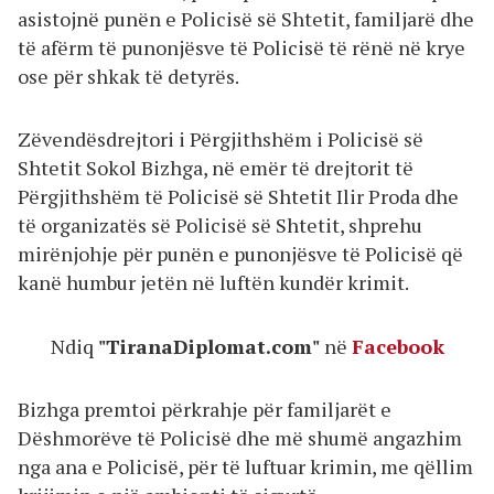
asistojnë punën e Policisë së Shtetit, familjarë dhe
të afërm të punonjësve të Policisë të rënë në krye
ose për shkak të detyrës.
Zëvendësdrejtori i Përgjithshëm i Policisë së
Shtetit Sokol Bizhga, në emër të drejtorit të
Përgjithshëm të Policisë së Shtetit Ilir Proda dhe
të organizatës së Policisë së Shtetit, shprehu
mirënjohje për punën e punonjësve të Policisë që
kanë humbur jetën në luftën kundër krimit.
Ndiq
"TiranaDiplomat.com"
në
Facebook
Bizhga premtoi përkrahje për familjarët e
Dëshmorëve të Policisë dhe më shumë angazhim
nga ana e Policisë, për të luftuar krimin, me qëllim