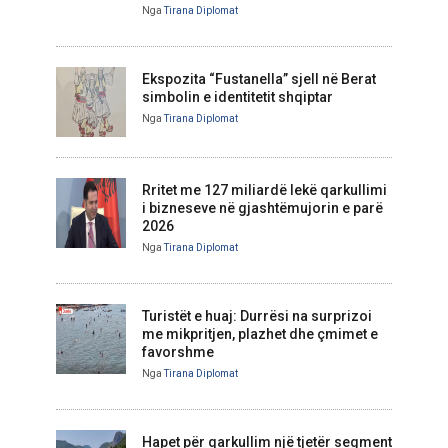
Nga
Tirana Diplomat
Ekspozita “Fustanella” sjell në Berat
simbolin e identitetit shqiptar
Nga
Tirana Diplomat
Rritet me 127 miliardë lekë qarkullimi
i bizneseve në gjashtëmujorin e parë
2026
Nga
Tirana Diplomat
Turistët e huaj: Durrësi na surprizoi
me mikpritjen, plazhet dhe çmimet e
favorshme
Nga
Tirana Diplomat
Hapet për qarkullim një tjetër segment