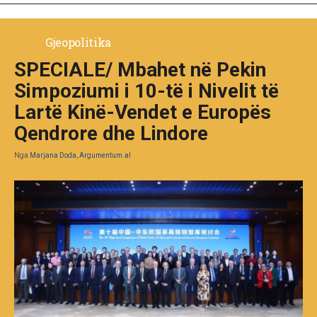
Gjeopolitika
SPECIALE/ Mbahet në Pekin
Simpoziumi i 10-të i Nivelit të
Lartë Kinë-Vendet e Europës
Qendrore dhe Lindore
Nga
Marjana Doda, Argumentum.al