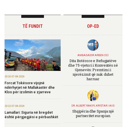
TË FUNDIT
OP-ED
AMBASADOR ARBEN CICI
Dita Botërore e Refugjatëve
dhe 75-vjetori i Konventës së
Gjenevës: Premtimi i
njerëzimit që nuk duhet
20:26 07-08-2026
harruar
Forcat Tokësore vijojnë
ndërhyrjet në Mallakastër dhe
Klos për izolimin e zjarreve
DR. ALBERT RAKIPI, KRYETAR I AIIS
20:22 07-08-2026
Shqipëria dhe Spanja një
Lamallari: Siguria në bregdet
partneritet europian
është përgjegjësi e përbashkët