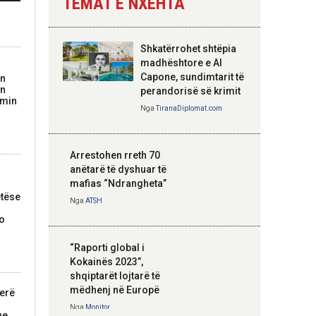
TEMAT E NXEHTA
Nga
Tirana Diplomat
Shkatërrohet shtëpia
Hoxha takim me
madhështore e Al
zyrtarë të lartë të
Capone, sundimtarit të
on
in
DASH: Angazhim i
perandorisë së krimit
imin
përbashkët për
Nga
TiranaDiplomat.com
forcimin e partneritetit
strategjik
Nga
Tirana Diplomat
Arrestohen rreth 70
anëtarë të dyshuar të
mafias “Ndrangheta”
tëse
Nga
ATSH
do
“Raporti global i
Kokainës 2023”,
shqiptarët lojtarë të
mëdhenj në Europë
jerë
Nga
Monitor
he