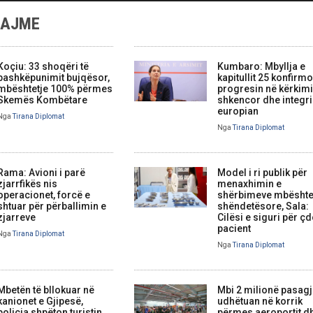
LAJME
Koçiu: 33 shoqëri të
Kumbaro: Mbyllja e
bashkëpunimit bujqësor,
kapitullit 25 konfirm
mbështetje 100% përmes
progresin në kërkim
Skemës Kombëtare
shkencor dhe integr
europian
Nga
Tirana Diplomat
Nga
Tirana Diplomat
Rama: Avioni i parë
Model i ri publik për
zjarrfikës nis
menaxhimin e
operacionet, forcë e
shërbimeve mbështe
shtuar për përballimin e
shëndetësore, Sala:
zjarreve
Cilësi e siguri për ç
pacient
Nga
Tirana Diplomat
Nga
Tirana Diplomat
Mbetën të bllokuar në
Mbi 2 milionë pasag
kanionet e Gjipesë,
udhëtuan në korrik
policia shpëton turistin
përmes aeroportit d