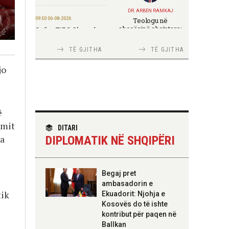
DR. ARBEN RAMKAJ
09:50 06-08-2026
Teologu në
shoqërinë shqiptare:
Sejko: TIPS Clone do
ndërmjet formimit
të ulë kostot e
fetar dhe angazhimit
pagesave, ekonomia
TË GJITHA
TË GJITHA
publik
mund të kursejë deri
në 38 miliardë lekë në
jo
vit
17:26 05-08-2026
TIRANA DIPLOMAT
Themelohet
ë
Italia Strategjike —
“Fincantieri Albania”,
Ku është Shqipëria?
imit
Nufi: Investim për
DITARI
zhvillimin e industrisë
ia
DIPLOMATIK NË SHQIPËRI
detare
17:24 05-08-2026
TIRANA DIPLOMAT
Begaj pret
Ambasada gjermane
“Shqipëria në BE,
ambasadorin e
falënderon ekipet
projekt më i madh se
tik
shqiptare për
Ekuadorit: Njohja e
amaneti i
shpëtimin e katër
Skënderbeut dhe
Kosovës do të ishte
turistëve
Ismail Qemalit”
kontribut për paqen në
Ballkan