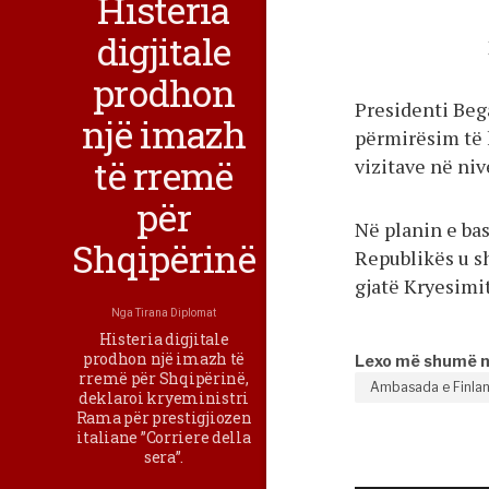
Histeria
digjitale
prodhon
Presidenti Beg
një imazh
përmirësim të
të rremë
vizitave në niv
për
Në planin e ba
Shqipërinë
Republikës u s
gjatë Kryesimit
Nga
Tirana Diplomat
Histeria digjitale
prodhon një imazh të
Lexo më shumë 
rremë për Shqipërinë,
Ambasada e Finla
deklaroi kryeministri
Rama për prestigjiozen
italiane ”Corriere della
sera”.