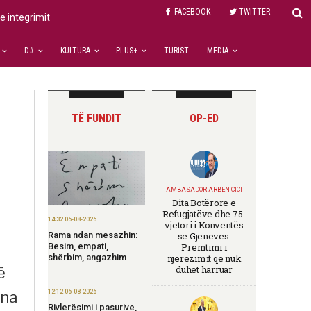
FACEBOOK
TWITTER
e integrimit
D#
KULTURA
PLUS+
TURIST
MEDIA
TË FUNDIT
OP-ED
AMBASADOR ARBEN CICI
Dita Botërore e
Refugjatëve dhe 75-
14:32 06-08-2026
vjetori i Konventës
Rama ndan mesazhin:
së Gjenevës:
Besim, empati,
Premtimi i
shërbim, angazhim
njerëzimit që nuk
duhet harruar
ë
12:12 06-08-2026
ena
Rivlerësimi i pasurive,