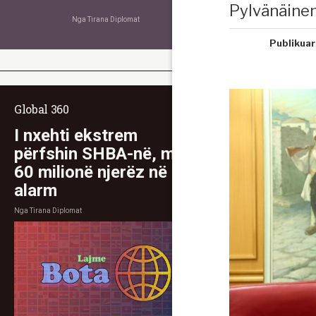
Pylvänäinen
Nga
Tirana Diplomat
Publikuar
Global 360
I nxehti ekstrem
përfshin SHBA-në, mbi
60 milionë njerëz në
alarm
Nga
Tirana Diplomat