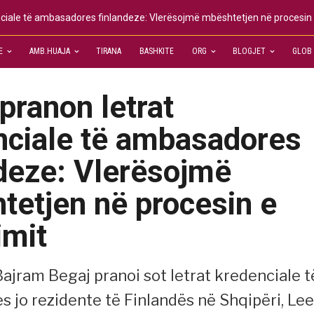
nciale të ambasadores finlandeze: Vlerësojmë mbështetjen në procesin 
E
AMB.HUAJA
TIRANA
BASHKITE
ORG
BLOGJET
GLOB
pranon letrat
nciale të ambasadores
ndeze: Vlerësojmë
tetjen në procesin e
imit
Bajram Begaj pranoi sot letrat kredenciale t
 jo rezidente të Finlandës në Shqipëri, Le