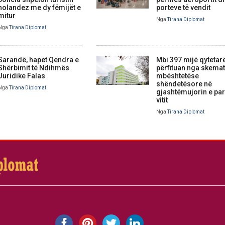
holandez me dy fëmijët e
porteve të vendit
mitur
Nga
Tirana Diplomat
Nga
Tirana Diplomat
Sarandë, hapet Qendra e
Mbi 397 mijë qytetar
Shërbimit të Ndihmës
përfituan nga skemat
Juridike Falas
mbështetëse
shëndetësore në
Nga
Tirana Diplomat
gjashtëmujorin e par
vitit
Nga
Tirana Diplomat