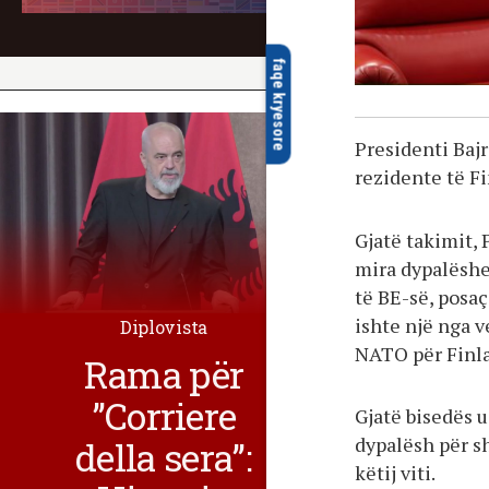
faqe kryesore
Presidenti Baj
rezidente të F
Gjatë takimit,
mira dypalëshe
të BE-së, posaç
ishte një nga v
Diplovista
NATO për Finl
Rama për
”Corriere
Gjatë bisedës u
dypalësh për s
della sera”:
këtij viti.