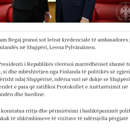
ram Begaj pranoi sot letrat kredenciale të ambasadores 
inlandës në Shqipëri, Leena Pylvänäinen.
 Presidenti i Republikës vlerësoi marrëdhëniet shumë t
, si dhe mbështetjen nga Finlanda të politikës së zgjer
ërisht ndaj Shqipërisë, ndërsa vuri në dukje se Shqipër
endet e para që ratifikoi Protokollet e Anëtarësimit në
andën dhe Suedinë.
 konstatua rritja dhe përmirësimi i bashkëpunimit poli
hkak të shkëmbimeve të vizitave të ndërsjella përgjatë