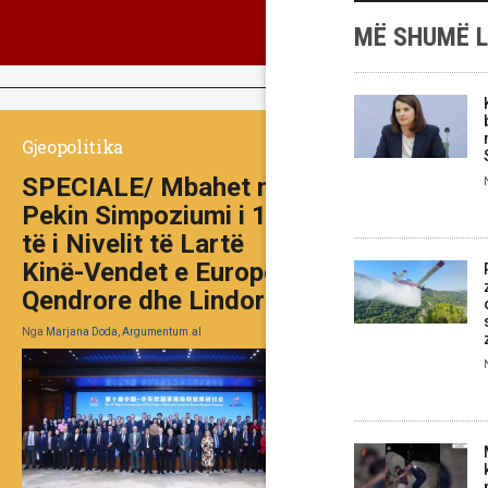
MË SHUMË 
Gjeopolitika
SPECIALE/ Mbahet në
Pekin Simpoziumi i 10-
të i Nivelit të Lartë
Kinë-Vendet e Europës
Qendrore dhe Lindore
Nga
Marjana Doda, Argumentum.al