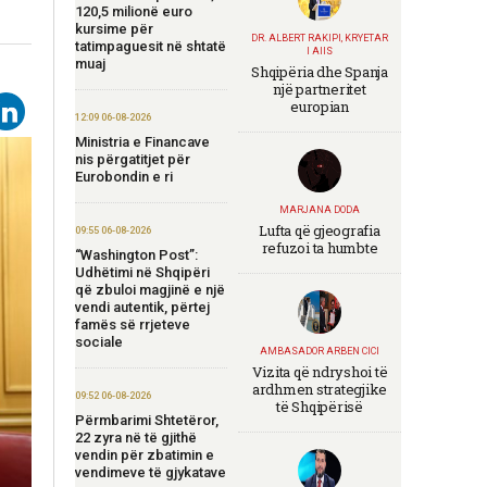
120,5 milionë euro
kursime për
DR. ALBERT RAKIPI, KRYETAR
tatimpaguesit në shtatë
I AIIS
muaj
Shqipëria dhe Spanja
një partneritet
europian
12:09 06-08-2026
Ministria e Financave
nis përgatitjet për
Eurobondin e ri
MARJANA DODA
Lufta që gjeografia
09:55 06-08-2026
refuzoi ta humbte
“Washington Post”:
Udhëtimi në Shqipëri
që zbuloi magjinë e një
vendi autentik, përtej
famës së rrjeteve
sociale
AMBASADOR ARBEN CICI
Vizita që ndryshoi të
ardhmen strategjike
09:52 06-08-2026
të Shqipërisë
Përmbarimi Shtetëror,
22 zyra në të gjithë
vendin për zbatimin e
vendimeve të gjykatave