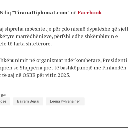
Ndiq
"TiranaDiplomat.com"
në
Facebook
aj shprehu mbështetje për çdo nismë dypalëshe që sjel
 këtyre marrëdhënieve, përfshi edhe shkëmbimin e
ele të larta shtetërore.
shkëpunimit në organizmat ndërkombëtare, Presidenti 
hpreh se Shqipëria pret të bashkëpunojë me Finlandën
 të saj në OSBE për vitin 2025.
nga
ndes
Bajram Begaj
Leena Pylvänäinen