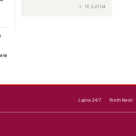
TË GJITHA
Si bisedojnë trupat
ushtarake izraelite me
robotët?
ë
Nga
TiranaDiplomat.com
ë të
Si po e luftojnë
terrorizmin shërbimet
inteligjente izraelite
Nga
Or Shalom
Lajme 24/7
Rreth Nesh