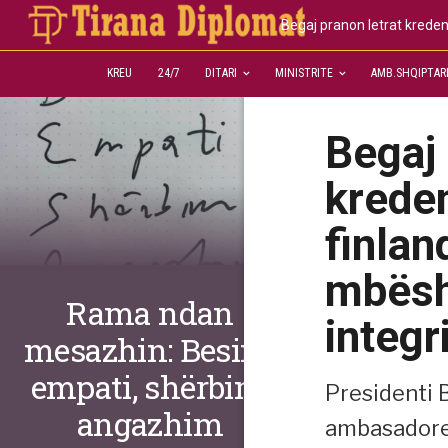
Begaj pranon letrat krede
KREU
24/7
DITARI
MINISTRITE
AMB.SHQIPTAR
Begaj 
krede
finla
mbësh
Rama ndan
integr
mesazhin: Besim,
empati, shërbim,
Presidenti 
angazhim
ambasadores