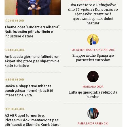
Dita Botërore e Refugjatëve
dhe 75-vjetori i Konventës së
Gjenevës: Premtimi i
njerëzimit që nuk duhet
17:26 05-08-2026
harruar
Themelohet “Fincantieri Albania”,
Nufi: Investim për zhvillimin e
industrisë detare
DR. ALBERT RAKIPI, KRYETAR I AIIS
17:24 05-08-2026
Shqipëria dhe Spanja një
Ambasada gjermane falënderon
partneritet europian
ekipet shqiptare për shpëtimin e
katër turistëve
16:55 05-08-2026
Banka e Shqipërisë mban të
MARJANA DODA
pandryshuar normën bazë të
Lufta që gjeografia refuzoi ta
interesit në 2,5%
humbte
16:31 05-08-2026
AZHBR apel fermerëve:
Plotësimi i dokumentacionit për
AMBASADOR ARBEN CICI
përfituesit e Skemës Kombëtare