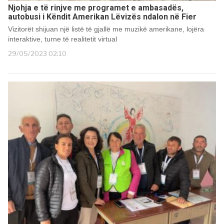
Njohja e të rinjve me programet e ambasadës,
autobusi i Këndit Amerikan Lëvizës ndalon në Fier
Vizitorët shijuan një listë të gjallë me muzikë amerikane, lojëra
interaktive, turne të realitetit virtual
29/05/2023 02:10