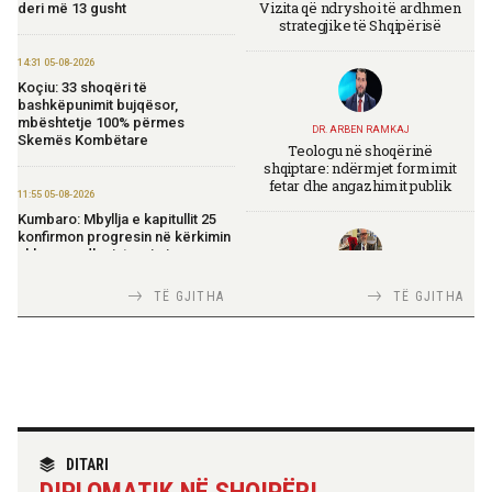
Vizita që ndryshoi të ardhmen
deri më 13 gusht
strategjike të Shqipërisë
14:31 05-08-2026
Koçiu: 33 shoqëri të
bashkëpunimit bujqësor,
mbështetje 100% përmes
DR. ARBEN RAMKAJ
Skemës Kombëtare
Teologu në shoqërinë
shqiptare: ndërmjet formimit
fetar dhe angazhimit publik
11:55 05-08-2026
Kumbaro: Mbyllja e kapitullit 25
konfirmon progresin në kërkimin
shkencor dhe integrimin
europian
TIRANA DIPLOMAT
TË GJITHA
TË GJITHA
Italia Strategjike — Ku është
Shqipëria?
11:52 05-08-2026
Rama: Avioni i parë zjarrfikës nis
operacionet, forcë e shtuar për
përballimin e zjarreve
TIRANA DIPLOMAT
11:14 05-08-2026
“Shqipëria në BE, projekt më i
DITARI
Model i ri publik për menaxhimin
madh se amaneti i
e shërbimeve mbështetëse
DIPLOMATIK NË SHQIPËRI
Skënderbeut dhe Ismail