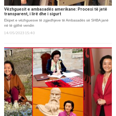
Vëzhguesit e ambasadës amerikane: Procesi të jetë
transparent, i lirë dhe i sigurt
Ekipet e vëzhguesve të zgjedhjeve të Ambasadës së SHBA janë
në të gjithë vendin
14/05/2023 15:40