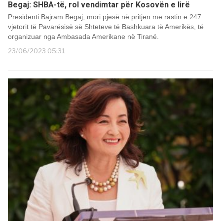
Begaj: SHBA-të, rol vendimtar për Kosovën e lirë
Presidenti Bajram Begaj, mori pjesë në pritjen me rastin e 247
vjetorit të Pavarësisë së Shteteve të Bashkuara të Amerikës, të
organizuar nga Ambasada Amerikane në Tiranë.
23/06/2023 05:31