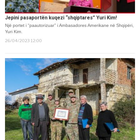
Jepini pasaportën kuqezi “shqiptares” Yuri Kim!
Një portet i “paautorizuar” i Ambasadores Amerikane në Shqipëri,
Yuri Kim.
26/04/2023 12:00