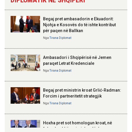
shëndetësore, Sala: Cilësi e
Qemalit”
siguri për çdo pacient
Begaj pret ambasadorin e Ekuadorit:
10:10 05-08-2026
Njohja e Kosovës do të ishte kontribut
Mbetën të bllokuar në kanionet e
për paqen në Ballkan
ELISA SPIROPALI
Gjipesë, policia shpëton turistin
Kriza e Parlamentit është
holandez me dy fëmijët e mitur
Nga
Tirana Diplomat
kriza e Republikës
Parlamentare
09:55 05-08-2026
Ambasadori i Shqipërisë në Jemen
Mbi 2 milionë pasagjerë
paraqet Letrat Kredenciale
udhëtuan në korrik përmes
aeroportit dhe porteve të vendit
Nga
Tirana Diplomat
BAJRAM BEGAJ, PRESIDENTI I REPUBLIKËS
SË SHQIPËRISË
Gëzuar Ditën e Pavarësisë,
Kosovë!
Begaj pret ministrin kroat Grlić-Radman:
Forcim i partneritetit strategjik
Nga
Tirana Diplomat
AMER JUKA
100-vjetori i themelimit të
Hoxha pret sot homologun kroat, në
Urdhrit të Skënderbeut
fokus bashkëpunimi dypalësh