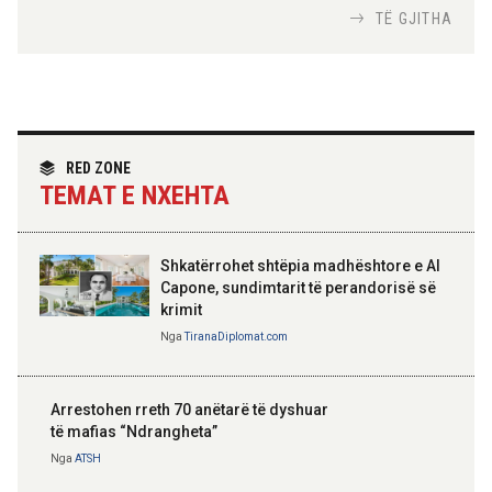
Nga
Tirana Diplomat
TË GJITHA
Hoxha takim me zyrtarë të lartë të DASH:
Angazhim i përbashkët për forcimin e
partneritetit strategjik
Nga
Tirana Diplomat
RED ZONE
TEMAT E NXEHTA
Shkatërrohet shtëpia madhështore e Al
Capone, sundimtarit të perandorisë së
krimit
Nga
TiranaDiplomat.com
Arrestohen rreth 70 anëtarë të dyshuar
të mafias “Ndrangheta”
Nga
ATSH