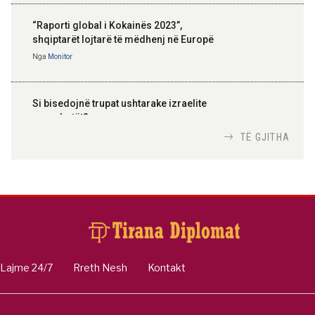
“Raporti global i Kokainës 2023”,
shqiptarët lojtarë të mëdhenj në Europë
Nga
Monitor
Si bisedojnë trupat ushtarake izraelite
me robotët?
Nga
TiranaDiplomat.com
TË GJITHA
Si po e luftojnë terrorizmin shërbimet
inteligjente izraelite
Nga
Or Shalom
Lajme 24/7
Rreth Nesh
Kontakt