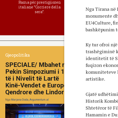
Rama për prestigjiozen
italiane ”Corriere della
Nga Tirana në 
sera”.
monumente dhe 
EU4Culture, fi
bashkëpunim të
Ky tur ofroi nj
trashëgiminë k
Gjeopolitika
identitetit të
SPECIALE/ Mbahet në
fuqizon ekonom
Pekin Simpoziumi i 10-
komuniteteve h
të i Nivelit të Lartë
artistike.
Kinë-Vendet e Europës
Qendrore dhe Lindore
Gjatë udhëtimi
Historik Kombë
Nga
Marjana Doda, Argumentum.al
Shtetëror të Fi
Hamamin e Durr