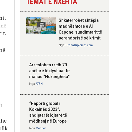
TEMAT E NXEHTA
Nga
Tirana Diplomat
mit
Shkatërrohet shtëpia
 në
Hoxha takim me
madhështore e Al
zyrtarë të lartë të
it.
Capone, sundimtarit të
DASH: Angazhim i
perandorisë së krimit
përbashkët për
Nga
TiranaDiplomat.com
 në
forcimin e partneritetit
strategjik
Nga
Tirana Diplomat
Arrestohen rreth 70
anëtarë të dyshuar të
mafias “Ndrangheta”
Nga
ATSH
“Raporti global i
t
Kokainës 2023”,
shqiptarët lojtarë të
dhe
mëdhenj në Europë
afik
Nga
Monitor