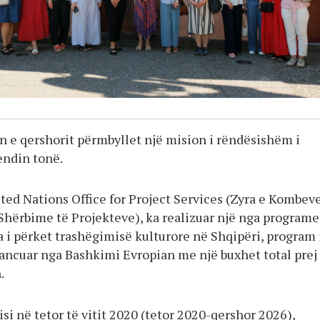
 e qershorit përmbyllet një mision i rëndësishëm i
endin tonë.
ed Nations Office for Project Services (Zyra e Kombeve
Shërbime të Projekteve), ka realizuar një nga programe
 i përket trashëgimisë kulturore në Shqipëri, program 
nancuar nga Bashkimi Evropian me një buxhet total prej
.
nisi në tetor të vitit 2020 (tetor 2020-qershor 2026),