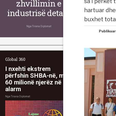
sa i përket
zhvillimin e
hartuar dhe
industrisë detare
buxhet tota
Nga
Tirana Diplomat
Publikuar
Global 360
I nxehti ekstrem
përfshin SHBA-në, mbi
60 milionë njerëz në
alarm
Nga
Tirana Diplomat