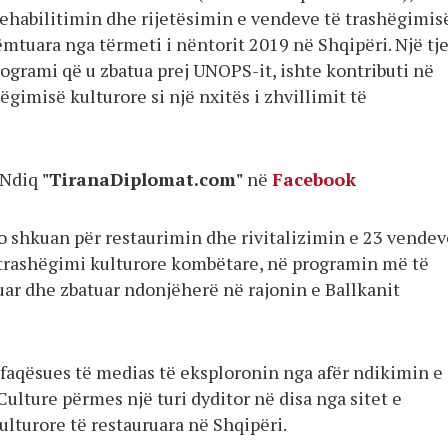
rehabilitimin dhe rijetësimin e vendeve të trashëgimis
ëmtuara nga tërmeti i nëntorit 2019 në Shqipëri. Një tj
rogrami që u zbatua prej UNOPS-it, ishte kontributi në
ëgimisë kulturore si një nxitës i zhvillimit të
Ndiq
"TiranaDiplomat.com"
në
Facebook
o shkuan për restaurimin dhe rivitalizimin e 23 vendev
 trashëgimi kulturore kombëtare, në programin më të
uar dhe zbatuar ndonjëherë në rajonin e Ballkanit
faqësues të medias të eksploronin nga afër ndikimin e
ulture përmes një turi dyditor në disa nga sitet e
lturore të restauruara në Shqipëri.