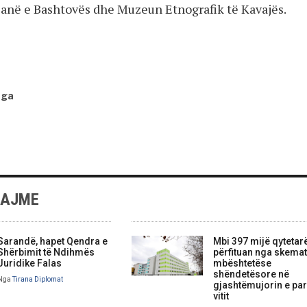
alanë e Bashtovës dhe Muzeun Etnografik të Kavajës.
nga
LAJME
Sarandë, hapet Qendra e
Mbi 397 mijë qytetar
Shërbimit të Ndihmës
përfituan nga skemat
Juridike Falas
mbështetëse
shëndetësore në
Nga
Tirana Diplomat
gjashtëmujorin e par
vitit