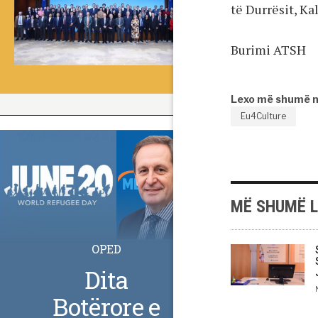
të Durrësit, K
Burimi ATSH
Lexo më shumë 
Eu4Culture
MË SHUMË 
OPED
Dita
Botërore e