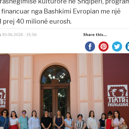
 trashëgimisë kulturore në Shqipëri, program
 financuar nga Bashkimi Evropian me një
l prej 40 milionë eurosh.
:
30.06.2026 - 15:56
Share this...