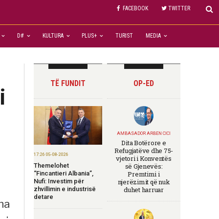
FACEBOOK
TWITTER
D#
KULTURA
PLUS+
TURIST
MEDIA
TË FUNDIT
OP-ED
i
AMBASADOR ARBEN CICI
Dita Botërore e
Refugjatëve dhe 75-
17:26 05-08-2026
vjetori i Konventës
Themelohet
së Gjenevës:
“Fincantieri Albania”,
Premtimi i
Nufi: Investim për
njerëzimit që nuk
zhvillimin e industrisë
duhet harruar
detare
ha