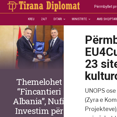
Përmbyllet pro
KREU
24/7
DITARI
MINISTRITE
AMB.SHQIPTAR
Përmby
EU4Cul
23 sit
kultur
Themelohet
“Fincantieri
UNOPS ose U
Albania”, Nufi:
(Zyra e Kom
Investim për
Projekteve)