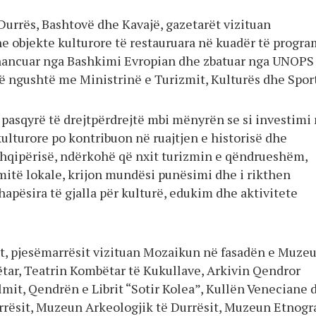
Durrës, Bashtovë dhe Kavajë, gazetarët vizituan
objekte kulturore të restauruara në kuadër të progra
nancuar nga Bashkimi Evropian dhe zbatuar nga UNOPS
 ngushtë me Ministrinë e Turizmit, Kulturës dhe Sport
ë pasqyrë të drejtpërdrejtë mbi mënyrën se si investimi
ulturore po kontribuon në ruajtjen e historisë dhe
 Shqipërisë, ndërkohë që nxit turizmin e qëndrueshëm,
itë lokale, krijon mundësi punësimi dhe i rikthen
apësira të gjalla për kulturë, edukim dhe aktivitete
t, pjesëmarrësit vizituan Mozaikun në fasadën e Muzeu
tar, Teatrin Kombëtar të Kukullave, Arkivin Qendror
lmit, Qendrën e Librit “Sotir Kolea”, Kullën Veneciane 
ësit, Muzeun Arkeologjik të Durrësit, Muzeun Etnogr