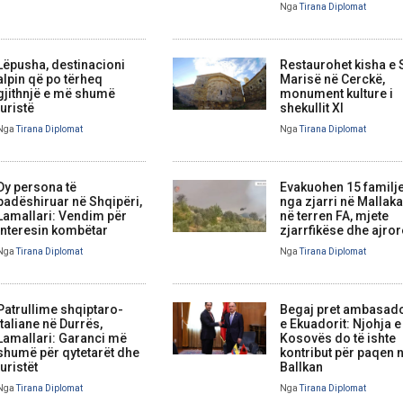
Nga
Tirana Diplomat
Lëpusha, destinacioni
Restaurohet kisha e
alpin që po tërheq
Marisë në Cerckë,
gjithnjë e më shumë
monument kulture i
turistë
shekullit XI
Nga
Tirana Diplomat
Nga
Tirana Diplomat
Dy persona të
Evakuohen 15 familj
padëshiruar në Shqipëri,
nga zjarri në Mallaka
Lamallari: Vendim për
në terren FA, mjete
interesin kombëtar
zjarrfikëse dhe ajror
Nga
Tirana Diplomat
Nga
Tirana Diplomat
Patrullime shqiptaro-
Begaj pret ambasad
italiane në Durrës,
e Ekuadorit: Njohja e
Lamallari: Garanci më
Kosovës do të ishte
shumë për qytetarët dhe
kontribut për paqen 
turistët
Ballkan
Nga
Tirana Diplomat
Nga
Tirana Diplomat