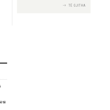
TË GJITHA
Si bisedojnë trupat
ushtarake izraelite me
robotët?
Nga
TiranaDiplomat.com
Si po e luftojnë
terrorizmin shërbimet
inteligjente izraelite
Nga
Or Shalom
ë
ë të