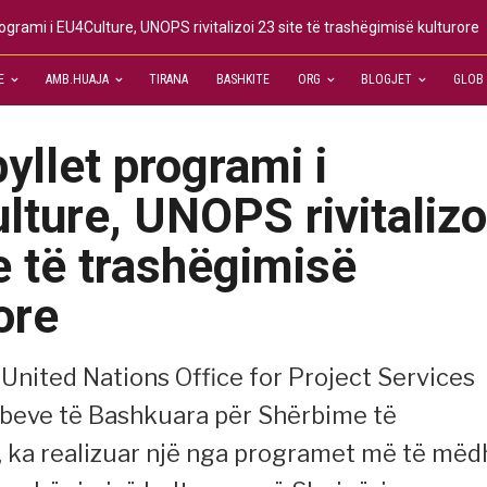
grami i EU4Culture, UNOPS rivitalizoi 23 site të trashëgimisë kulturore
E
AMB.HUAJA
TIRANA
BASHKITE
ORG
BLOGJET
GLOB
llet programi i
ture, UNOPS rivitalizo
e të trashëgimisë
ore
nited Nations Office for Project Services
beve të Bashkuara për Shërbime të
, ka realizuar një nga programet më të mëd