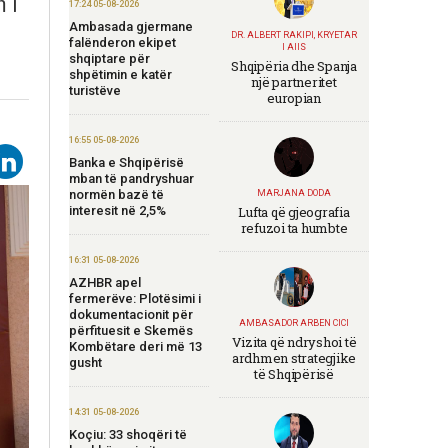
 i
17:24 05-08-2026
Ambasada gjermane
DR. ALBERT RAKIPI, KRYETAR
falënderon ekipet
I AIIS
shqiptare për
Shqipëria dhe Spanja
shpëtimin e katër
një partneritet
turistëve
europian
16:55 05-08-2026
Banka e Shqipërisë
mban të pandryshuar
normën bazë të
MARJANA DODA
interesit në 2,5%
Lufta që gjeografia
refuzoi ta humbte
16:31 05-08-2026
AZHBR apel
fermerëve: Plotësimi i
dokumentacionit për
AMBASADOR ARBEN CICI
përfituesit e Skemës
Vizita që ndryshoi të
Kombëtare deri më 13
ardhmen strategjike
gusht
të Shqipërisë
14:31 05-08-2026
Koçiu: 33 shoqëri të