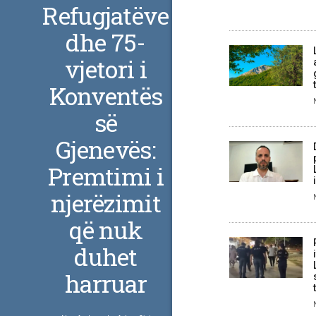
Refugjatëve
dhe 75-
vjetori i
Konventës
së
Gjenevës:
Premtimi i
njerëzimit
që nuk
duhet
harruar