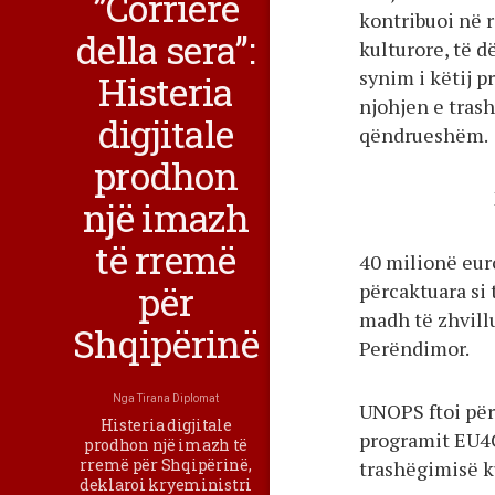
”Corriere
kontribuoi në 
della sera”:
kulturore, të d
synim i këtij p
Histeria
njohjen e trash
digjitale
qëndrueshëm.
prodhon
një imazh
të rremë
40 milionë eur
për
përcaktuara si
madh të zhvill
Shqipërinë
Perëndimor.
Nga
Tirana Diplomat
UNOPS ftoi për
Histeria digjitale
programit EU4C
prodhon një imazh të
rremë për Shqipërinë,
trashëgimisë ku
deklaroi kryeministri