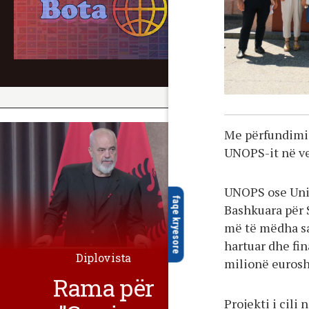
Me përfundimin
UNOPS-it në v
UNOPS ose Unit
faqe kryesore
Bashkuara për 
më të mëdha sa
hartuar dhe fi
Diplovista
milionë eurosh
Rama për
Projekti i cili 