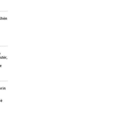
 Shën
e
stër,
e
orin
në