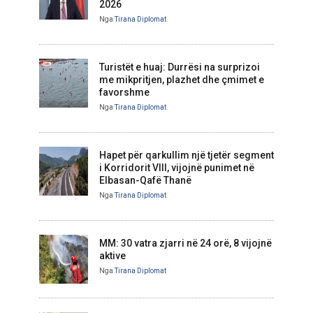
2026
Nga
Tirana Diplomat
Turistët e huaj: Durrësi na surprizoi
me mikpritjen, plazhet dhe çmimet e
favorshme
Nga
Tirana Diplomat
Hapet për qarkullim një tjetër segment
i Korridorit VIII, vijojnë punimet në
Elbasan-Qafë Thanë
Nga
Tirana Diplomat
MM: 30 vatra zjarri në 24 orë, 8 vijojnë
aktive
Nga
Tirana Diplomat