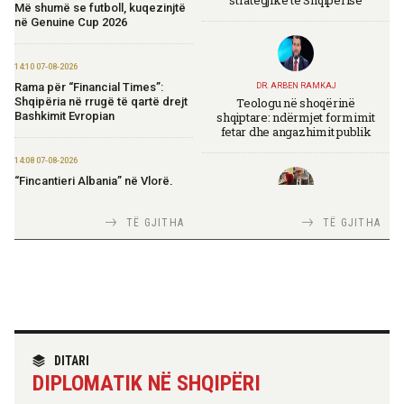
Më shumë se futboll, kuqezinjtë
në Genuine Cup 2026
14:10 07-08-2026
Rama për “Financial Times”:
DR. ARBEN RAMKAJ
Teologu në shoqërinë
Shqipëria në rrugë të qartë drejt
shqiptare: ndërmjet formimit
Bashkimit Evropian
fetar dhe angazhimit publik
14:08 07-08-2026
“Fincantieri Albania” në Vlorë,
Nufi në divizionin e anijeve
detare në Itali: Njohje me
TIRANA DIPLOMAT
TË GJITHA
TË GJITHA
praktikat më të mira
Italia Strategjike — Ku është
Shqipëria?
14:06 07-08-2026
Koçiu: Bajpasi i Tiranës, investim
strategjik për infrastrukturë
moderne
TIRANA DIPLOMAT
“Shqipëria në BE, projekt më i
DITARI
madh se amaneti i
14:03 07-08-2026
DIPLOMATIK NË SHQIPËRI
Skënderbeut dhe Ismail
Kadastra: Regjistrimi i
Qemalit”
trashëgimisë pa kamatëvonesë