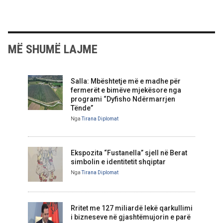
MË SHUMË LAJME
Salla: Mbështetje më e madhe për
fermerët e bimëve mjekësore nga
programi “Dyfisho Ndërmarrjen
Tënde”
Nga
Tirana Diplomat
Ekspozita “Fustanella” sjell në Berat
simbolin e identitetit shqiptar
Nga
Tirana Diplomat
Rritet me 127 miliardë lekë qarkullimi
i bizneseve në gjashtëmujorin e parë