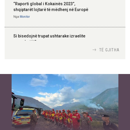
“Raporti global i Kokainës 2023”,
shqiptarët lojtarë të mëdhenj në Europë
Nga
Monitor
Si bisedojnë trupat ushtarake izraelite
me robotët?
Nga
TiranaDiplomat.com
TË GJITHA
Si po e luftojnë terrorizmin shërbimet
inteligjente izraelite
Nga
Or Shalom