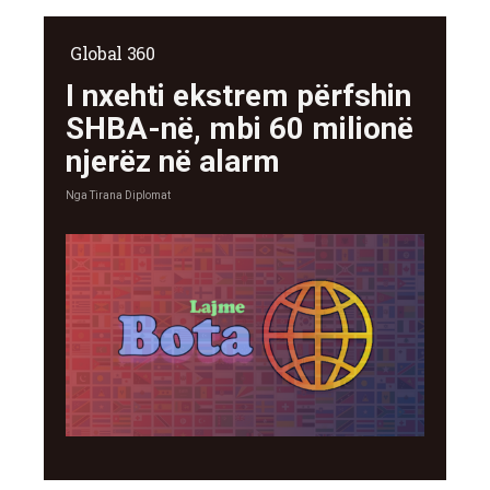
Global 360
I nxehti ekstrem përfshin
SHBA-në, mbi 60 milionë
njerëz në alarm
Nga
Tirana Diplomat