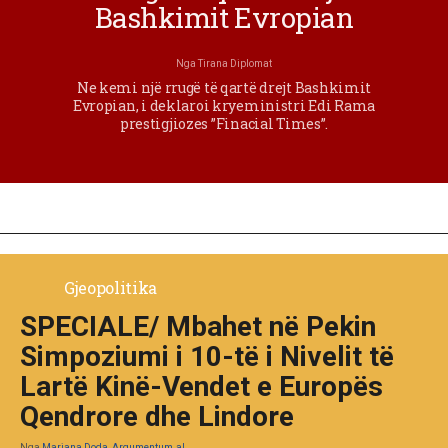
Bashkimit Evropian
Nga
Tirana Diplomat
Ne kemi një rrugë të qartë drejt Bashkimit
Evropian, i deklaroi kryeministri Edi Rama
prestigjiozes ”Finacial Times”.
Gjeopolitika
SPECIALE/ Mbahet në Pekin
Simpoziumi i 10-të i Nivelit të
Lartë Kinë-Vendet e Europës
Qendrore dhe Lindore
Nga
Marjana Doda, Argumentum.al