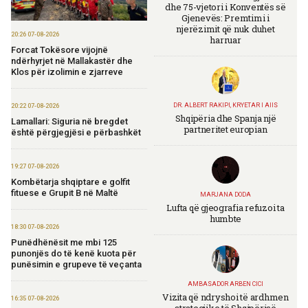
dhe 75-vjetori i Konventës së
Gjenevës: Premtimi i
njerëzimit që nuk duhet
20:26 07-08-2026
harruar
Forcat Tokësore vijojnë
ndërhyrjet në Mallakastër dhe
Klos për izolimin e zjarreve
DR. ALBERT RAKIPI, KRYETAR I AIIS
20:22 07-08-2026
Shqipëria dhe Spanja një
Lamallari: Siguria në bregdet
partneritet europian
është përgjegjësi e përbashkët
19:27 07-08-2026
Kombëtarja shqiptare e golfit
fituese e Grupit B në Maltë
MARJANA DODA
Lufta që gjeografia refuzoi ta
humbte
18:30 07-08-2026
Punëdhënësit me mbi 125
punonjës do të kenë kuota për
punësimin e grupeve të veçanta
AMBASADOR ARBEN CICI
Vizita që ndryshoi të ardhmen
16:35 07-08-2026
strategjike të Shqipërisë