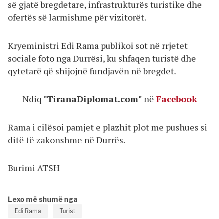
së gjatë bregdetare, infrastrukturës turistike dhe
ofertës së larmishme për vizitorët.
Kryeministri Edi Rama publikoi sot në rrjetet
sociale foto nga Durrësi, ku shfaqen turistë dhe
qytetarë që shijojnë fundjavën në bregdet.
Ndiq
"TiranaDiplomat.com"
në
Facebook
Rama i cilësoi pamjet e plazhit plot me pushues si
ditë të zakonshme në Durrës.
Burimi ATSH
Lexo më shumë nga
Edi Rama
Turist