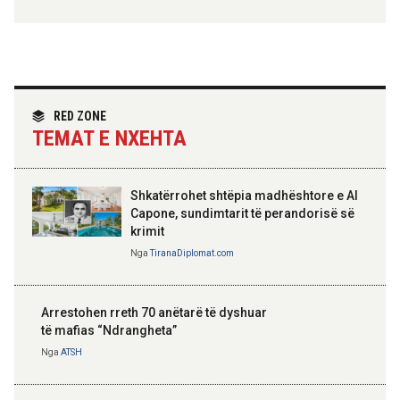
Hoxha takim me zyrtarë të lartë të DASH:
Angazhim i përbashkët për forcimin e
partneritetit strategjik
Nga
Tirana Diplomat
RED ZONE
TEMAT E NXEHTA
Shkatërrohet shtëpia madhështore e Al
Capone, sundimtarit të perandorisë së
krimit
Nga
TiranaDiplomat.com
Arrestohen rreth 70 anëtarë të dyshuar
të mafias “Ndrangheta”
Nga
ATSH