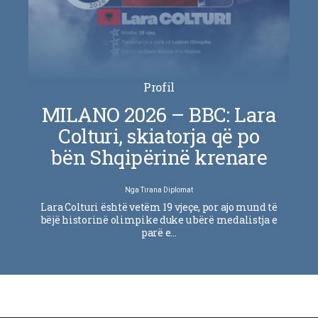
Profil
MILANO 2026 – BBC: Lara
Colturi, skiatorja që po
bën Shqipërinë krenare
Nga
Tirana Diplomat
Lara Colturi është vetëm 19 vjeçe, por ajo mund të
bëjë historinë olimpike duke u bërë medalistja e
parë e…