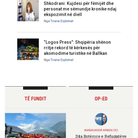
Shkodrani: Kujdesi për fëmijët dhe
personat me sëmundje kronike ndaj
ekspozimit në diell
Nga
Tirana Diplomat
“Logos Press”: Shqipëria shënon
rritje rekord të kërkesës për
akomodime turistike në Ballkan
Nga
Tirana Diplomat
TË FUNDIT
OP-ED
AMBASADOR ARBEN CICI
Dita Botërore e Refugjatëve