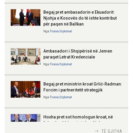
brenda 30 ditëve nga çelja e
dëshmisë
Begaj pret ambasadorin e Ekuadorit:
Njohja e Kosovës do të ishte kontribut
14:01 07-08-2026
për paqen në Ballkan
ELISA SPIROPALI
Hyjnë në fuqi ndryshimet e Kodit
Kriza e Parlamentit është
Nga
Tirana Diplomat
Rrugor, kufizime për shoferët e
kriza e Republikës
rinj dhe gjoba më të larta
Parlamentare
Ambasadori i Shqipërisë në Jemen
paraqet Letrat Kredenciale
Nga
Tirana Diplomat
BAJRAM BEGAJ, PRESIDENTI I REPUBLIKËS
SË SHQIPËRISË
Gëzuar Ditën e Pavarësisë,
Kosovë!
Begaj pret ministrin kroat Grlić-Radman:
Forcim i partneritetit strategjik
Nga
Tirana Diplomat
AMER JUKA
100-vjetori i themelimit të
Hoxha pret sot homologun kroat, në
Urdhrit të Skënderbeut
fokus bashkëpunimi dypalësh
Nga
Tirana Diplomat
TË GJITHA