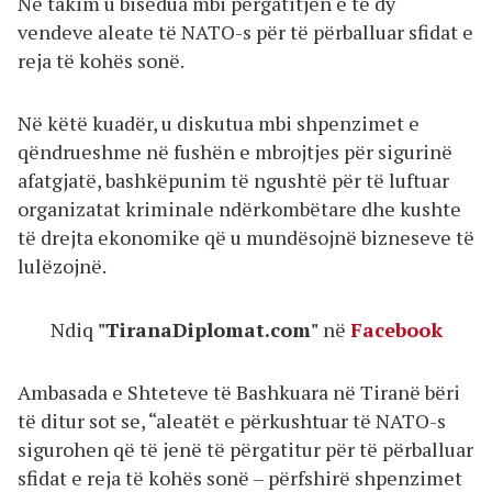
Në takim u bisedua mbi përgatitjen e të dy
vendeve aleate të NATO-s për të përballuar sfidat e
reja të kohës sonë.
Në këtë kuadër, u diskutua mbi shpenzimet e
qëndrueshme në fushën e mbrojtjes për sigurinë
afatgjatë, bashkëpunim të ngushtë për të luftuar
organizatat kriminale ndërkombëtare dhe kushte
të drejta ekonomike që u mundësojnë bizneseve të
lulëzojnë.
Ndiq
"TiranaDiplomat.com"
në
Facebook
Ambasada e Shteteve të Bashkuara në Tiranë bëri
të ditur sot se, “aleatët e përkushtuar të NATO-s
sigurohen që të jenë të përgatitur për të përballuar
sfidat e reja të kohës sonë – përfshirë shpenzimet