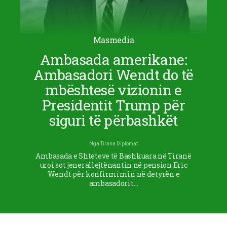
Masmedia
Ambasada amerikane:
Ambasadori Wendt do të
mbështesë vizionin e
Presidentit Trump për
siguri të përbashkët
Nga
Tirana Diplomat
Ambasada e Shteteve të Bashkuara në Tiranë
uroi sot jenerallejtënantin në pension Eric
Wendt për konfirmimin në detyrën e
ambasadorit…