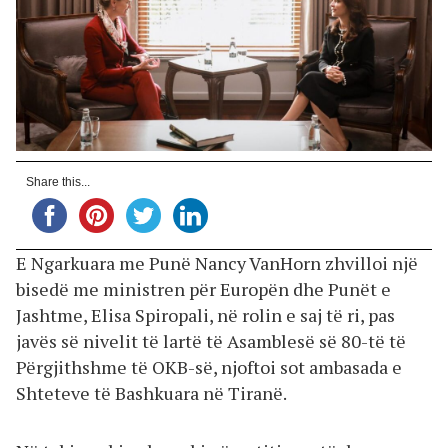
Share this...
E Ngarkuara me Punë Nancy VanHorn zhvilloi një
bisedë me ministren për Europën dhe Punët e
Jashtme, Elisa Spiropali, në rolin e saj të ri, pas
javës së nivelit të lartë të Asamblesë së 80-të të
Përgjithshme të OKB-së, njoftoi sot ambasada e
Shteteve të Bashkuara në Tiranë.