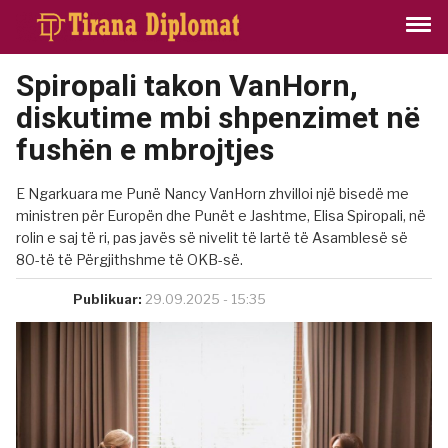
Spiropali takon VanHorn,
diskutime mbi shpenzimet në
fushën e mbrojtjes
E Ngarkuara me Punë Nancy VanHorn zhvilloi një bisedë me
ministren për Europën dhe Punët e Jashtme, Elisa Spiropali, në
rolin e saj të ri, pas javës së nivelit të lartë të Asamblesë së
80-të të Përgjithshme të OKB-së.
Publikuar:
29.09.2025 - 15:35