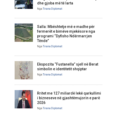
dhe gjoba më të larta
Nga
Tirana Diplomat
Salla: Mbështetje më e madhe për
fermerët e bimëve mjekësore nga
programi “Dyfisho Ndërmarrjen
Tënde”
Nga
Tirana Diplomat
Ekspozita “Fustanella” sjell në Berat
simbolin e identitetit shqiptar
Nga
Tirana Diplomat
Rritet me 127 miliardë lekë qarkullimi
i bizneseve në gjashtëmujorin e parë
2026
Nga
Tirana Diplomat