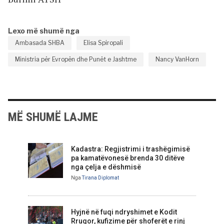
Lexo më shumë nga
Ambasada SHBA
Elisa Spiropali
Ministria për Evropën dhe Punët e Jashtme
Nancy VanHorn
MË SHUMË LAJME
Kadastra: Regjistrimi i trashëgimisë
pa kamatëvonesë brenda 30 ditëve
nga çelja e dëshmisë
Nga
Tirana Diplomat
Hyjnë në fuqi ndryshimet e Kodit
Rrugor, kufizime për shoferët e rinj