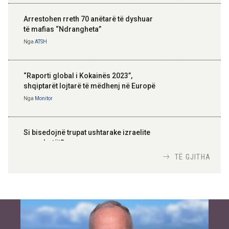
Arrestohen rreth 70 anëtarë të dyshuar
të mafias “Ndrangheta”
Nga
ATSH
“Raporti global i Kokainës 2023”,
shqiptarët lojtarë të mëdhenj në Europë
Nga
Monitor
Si bisedojnë trupat ushtarake izraelite
me robotët?
Nga
TiranaDiplomat.com
TË GJITHA
Si po e luftojnë terrorizmin shërbimet
inteligjente izraelite
Nga
Or Shalom