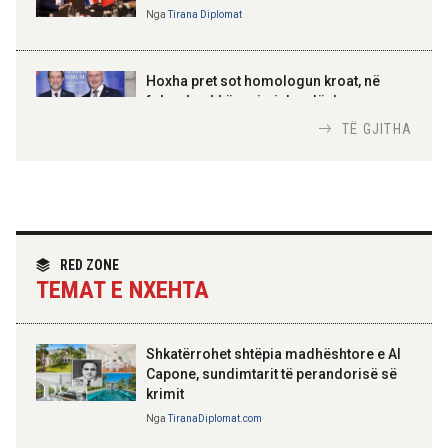
Nga
Tirana Diplomat
AMER JUKA
100-vjetori i themelimit të
Hoxha pret sot homologun kroat, në
Urdhrit të Skënderbeut
fokus bashkëpunimi dypalësh
Nga
Tirana Diplomat
TË GJITHA
Hoxha takim me zyrtarë të lartë të DASH:
Angazhim i përbashkët për forcimin e
partneritetit strategjik
Nga
Tirana Diplomat
RED ZONE
TEMAT E NXEHTA
Shkatërrohet shtëpia madhështore e Al
Capone, sundimtarit të perandorisë së
krimit
Nga
TiranaDiplomat.com