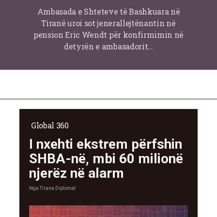
Ambasada e Shteteve të Bashkuara në
Tiranë uroi sot jenerallejtënantin në
pension Eric Wendt për konfirmimin në
detyrën e ambasadorit…
Global 360
I nxehti ekstrem përfshin
SHBA-në, mbi 60 milionë
njerëz në alarm
Nga
Tirana Diplomat