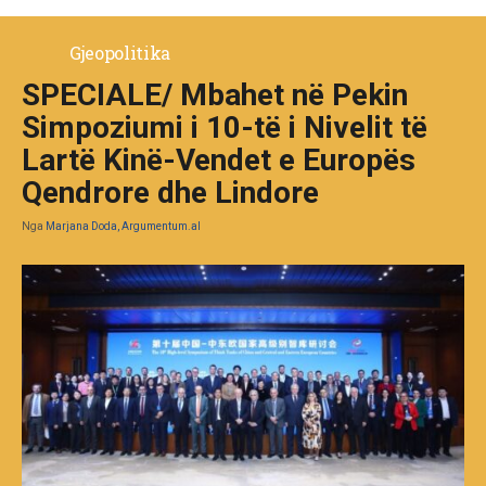
Gjeopolitika
SPECIALE/ Mbahet në Pekin
Simpoziumi i 10-të i Nivelit të
Lartë Kinë-Vendet e Europës
Qendrore dhe Lindore
Nga
Marjana Doda, Argumentum.al