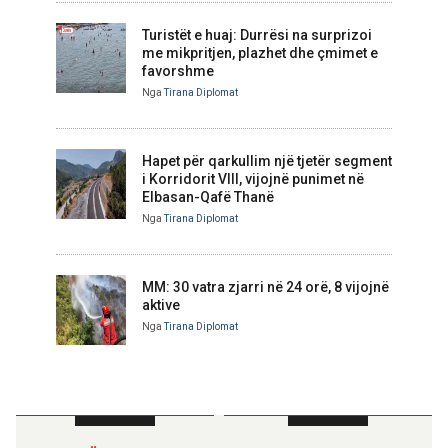
Turistët e huaj: Durrësi na surprizoi
me mikpritjen, plazhet dhe çmimet e
favorshme
Nga
Tirana Diplomat
Hapet për qarkullim një tjetër segment
i Korridorit VIII, vijojnë punimet në
Elbasan-Qafë Thanë
Nga
Tirana Diplomat
MM: 30 vatra zjarri në 24 orë, 8 vijojnë
aktive
Nga
Tirana Diplomat