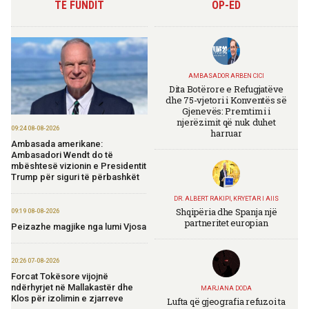
TË FUNDIT
OP-ED
AMBASADOR ARBEN CICI
Dita Botërore e Refugjatëve
dhe 75-vjetori i Konventës së
Gjenevës: Premtimi i
njerëzimit që nuk duhet
09:24 08-08-2026
harruar
Ambasada amerikane:
Ambasadori Wendt do të
mbështesë vizionin e Presidentit
Trump për siguri të përbashkët
DR. ALBERT RAKIPI, KRYETAR I AIIS
Shqipëria dhe Spanja një
09:19 08-08-2026
partneritet europian
Peizazhe magjike nga lumi Vjosa
20:26 07-08-2026
Forcat Tokësore vijojnë
ndërhyrjet në Mallakastër dhe
MARJANA DODA
Klos për izolimin e zjarreve
Lufta që gjeografia refuzoi ta