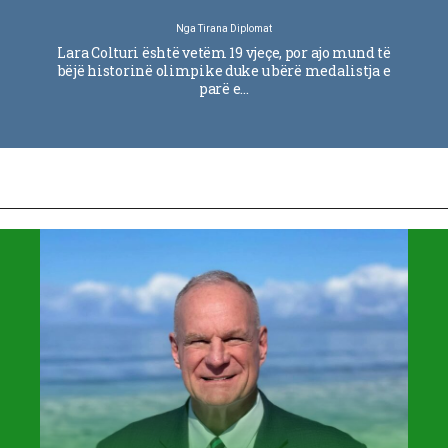
Nga
Tirana Diplomat
Lara Colturi është vetëm 19 vjeçe, por ajo mund të
bëjë historinë olimpike duke u bërë medalistja e
parë e…