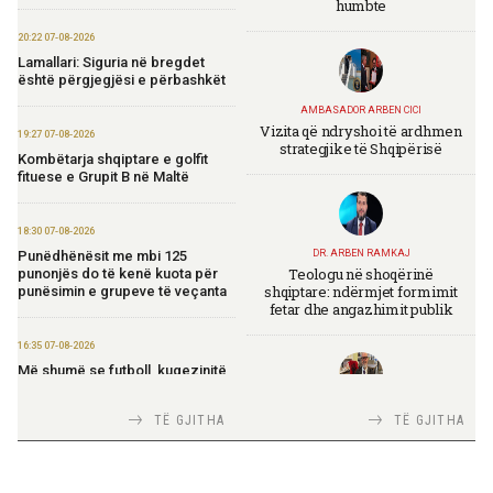
humbte
20:22 07-08-2026
Lamallari: Siguria në bregdet
është përgjegjësi e përbashkët
AMBASADOR ARBEN CICI
Vizita që ndryshoi të ardhmen
19:27 07-08-2026
strategjike të Shqipërisë
Kombëtarja shqiptare e golfit
fituese e Grupit B në Maltë
18:30 07-08-2026
Punëdhënësit me mbi 125
DR. ARBEN RAMKAJ
Teologu në shoqërinë
punonjës do të kenë kuota për
shqiptare: ndërmjet formimit
punësimin e grupeve të veçanta
fetar dhe angazhimit publik
16:35 07-08-2026
Më shumë se futboll, kuqezinjtë
në Genuine Cup 2026
TIRANA DIPLOMAT
TË GJITHA
TË GJITHA
Italia Strategjike — Ku është
14:10 07-08-2026
Shqipëria?
Rama për “Financial Times”:
Shqipëria në rrugë të qartë drejt