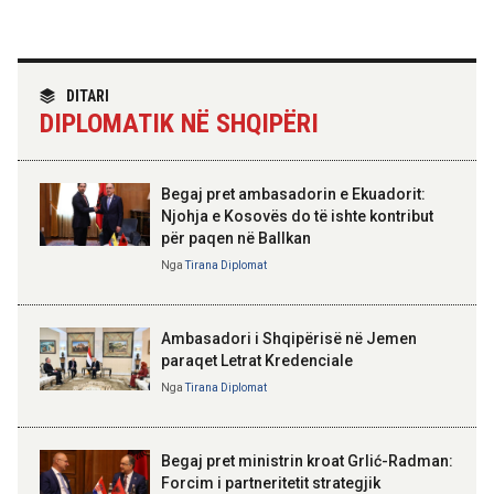
Bashkimit Evropian
14:08 07-08-2026
TIRANA DIPLOMAT
“Shqipëria në BE, projekt më i
“Fincantieri Albania” në Vlorë,
DITARI
madh se amaneti i
Nufi në divizionin e anijeve
DIPLOMATIK NË SHQIPËRI
Skënderbeut dhe Ismail
detare në Itali: Njohje me
Qemalit”
praktikat më të mira
Begaj pret ambasadorin e Ekuadorit:
14:06 07-08-2026
Njohja e Kosovës do të ishte kontribut
Koçiu: Bajpasi i Tiranës, investim
për paqen në Ballkan
strategjik për infrastrukturë
ELISA SPIROPALI
moderne
Kriza e Parlamentit është
Nga
Tirana Diplomat
kriza e Republikës
Parlamentare
Ambasadori i Shqipërisë në Jemen
paraqet Letrat Kredenciale
Nga
Tirana Diplomat
BAJRAM BEGAJ, PRESIDENTI I REPUBLIKËS
SË SHQIPËRISË
Gëzuar Ditën e Pavarësisë,
Kosovë!
Begaj pret ministrin kroat Grlić-Radman:
Forcim i partneritetit strategjik