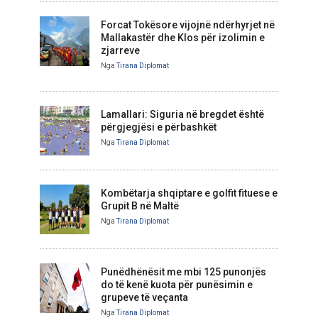
Forcat Tokësore vijojnë ndërhyrjet në
Mallakastër dhe Klos për izolimin e
zjarreve
Nga
Tirana Diplomat
Lamallari: Siguria në bregdet është
përgjegjësi e përbashkët
Nga
Tirana Diplomat
Kombëtarja shqiptare e golfit fituese e
Grupit B në Maltë
Nga
Tirana Diplomat
Punëdhënësit me mbi 125 punonjës
do të kenë kuota për punësimin e
grupeve të veçanta
Nga
Tirana Diplomat