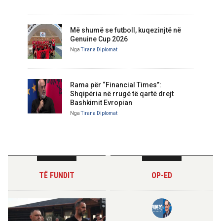
Më shumë se futboll, kuqezinjtë në
Genuine Cup 2026
Nga
Tirana Diplomat
Rama për “Financial Times”:
Shqipëria në rrugë të qartë drejt
Bashkimit Evropian
Nga
Tirana Diplomat
TË FUNDIT
OP-ED