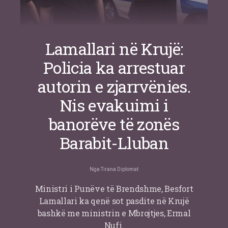
Lamallari në Krujë:
Policia ka arrestuar
autorin e zjarrvënies.
Nis evakuimi i
banorëve të zonës
Barabit-Lluban
Nga
Tirana Diplomat
Ministri i Punëve të Brendshme, Besfort
Lamallari ka qenë sot pasdite në Krujë
bashkë me ministrin e Mbrojtjes, Ermal
Nufi.