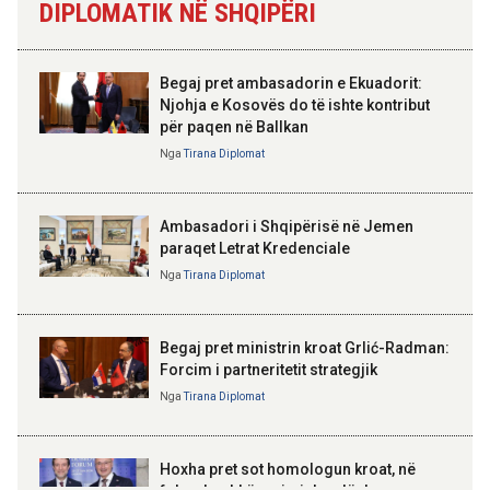
DIPLOMATIK NË SHQIPËRI
Skënderbeut dhe Ismail
Qemalit”
12:43 08-08-2026
Zhvillohet në Taxhikistan
Begaj pret ambasadorin e Ekuadorit:
seminari i leximit mbi librin e Xi
Jinpingut për qeverisjen e Kinës
Njohja e Kosovës do të ishte kontribut
për paqen në Ballkan
ELISA SPIROPALI
Kriza e Parlamentit është
Nga
Tirana Diplomat
11:56 08-08-2026
kriza e Republikës
Për herë të parë, Forcat e
Parlamentare
Armatosura me mjete taktike
“Made in Albania”
Ambasadori i Shqipërisë në Jemen
paraqet Letrat Kredenciale
Nga
Tirana Diplomat
BAJRAM BEGAJ, PRESIDENTI I REPUBLIKËS
SË SHQIPËRISË
Gëzuar Ditën e Pavarësisë,
Kosovë!
Begaj pret ministrin kroat Grlić-Radman:
Forcim i partneritetit strategjik
Nga
Tirana Diplomat
AMER JUKA
100-vjetori i themelimit të
Hoxha pret sot homologun kroat, në
Urdhrit të Skënderbeut