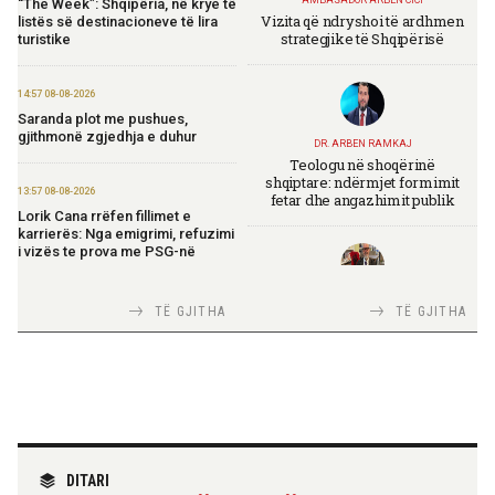
“The Week”: Shqipëria, në krye të
Vizita që ndryshoi të ardhmen
listës së destinacioneve të lira
strategjike të Shqipërisë
turistike
14:57 08-08-2026
Saranda plot me pushues,
gjithmonë zgjedhja e duhur
DR. ARBEN RAMKAJ
Teologu në shoqërinë
shqiptare: ndërmjet formimit
13:57 08-08-2026
fetar dhe angazhimit publik
Lorik Cana rrëfen fillimet e
karrierës: Nga emigrimi, refuzimi
i vizës te prova me PSG-në
TIRANA DIPLOMAT
13:19 08-08-2026
TË GJITHA
TË GJITHA
Italia Strategjike — Ku është
Vijojnë punimet për Muzeun
Shqipëria?
Hebraik në Vlorë, Gonxhja:
Promovim i kujtesës së
bashkëjetesës
12:53 08-08-2026
TIRANA DIPLOMAT
IGJEO: Sot e nesër, nivel rreziku i
“Shqipëria në BE, projekt më i
DITARI
lartë për zjarre në tetë qarqe
madh se amaneti i