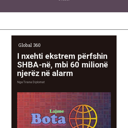
Global 360
I nxehti ekstrem përfshin
SHBA-në, mbi 60 milionë
njerëz në alarm
Nga
Tirana Diplomat