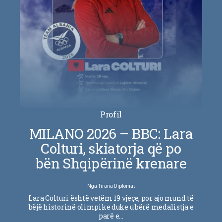
Profil
MILANO 2026 – BBC: Lara
Colturi, skiatorja që po
bën Shqipërinë krenare
Nga
Tirana Diplomat
Lara Colturi është vetëm 19 vjeçe, por ajo mund të
bëjë historinë olimpike duke u bërë medalistja e
parë e…