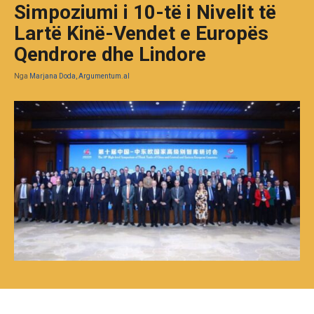
Simpoziumi i 10-të i Nivelit të
Lartë Kinë-Vendet e Europës
Qendrore dhe Lindore
Nga
Marjana Doda, Argumentum.al