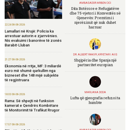
AMBASADOR ARBEN CICI
Dita Botërore e Refugjatëve
dhe 75-vjetori i Konventës së
Gjenevës: Premtimi i
njerëzimit që nuk duhet
22:24 08-08-2026
harruar
Lamallari në Krujë: Policia ka
arrestuar autorin e zjarrvënies.
Nis evakuimi i banorëve të zonës
Barabit-Lluban
DR. ALBERT RAKIPI, KRYETAR I AIIS
Shqipëria dhe Spanja një
21:27 08-08-2026
partneritet europian
Ekonomia në rritje, MF: 3 miliardë
euro më shumë qarkullim nga
bizneset dhe 148 mijë subjekte
të regjistruara
MARJANA DODA
18:03 08-08-2026
Lufta që gjeografia refuzoi ta
Rama: Së shpejti në funksion
humbte
kamerat e Qendrës Kombëtare
të Monitorimit të Trafikut Rrugor
17:57 08-08-2026
AMBASADOR ARBEN CICI