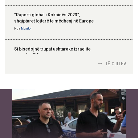
“Raporti global i Kokainës 2023”,
shqiptarët lojtarë të mëdhenj në Europë
Nga
Monitor
Si bisedojnë trupat ushtarake izraelite
me robotët?
Nga
TiranaDiplomat.com
TË GJITHA
Si po e luftojnë terrorizmin shërbimet
inteligjente izraelite
Nga
Or Shalom