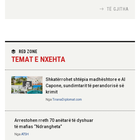
fokus bashkëpunimi dypalësh
Nga
Tirana Diplomat
TË GJITHA
Hoxha takim me zyrtarë të lartë të DASH:
Angazhim i përbashkët për forcimin e
partneritetit strategjik
Nga
Tirana Diplomat
RED ZONE
TEMAT E NXEHTA
Shkatërrohet shtëpia madhështore e Al
Capone, sundimtarit të perandorisë së
krimit
Nga
TiranaDiplomat.com
Arrestohen rreth 70 anëtarë të dyshuar
të mafias “Ndrangheta”
Nga
ATSH