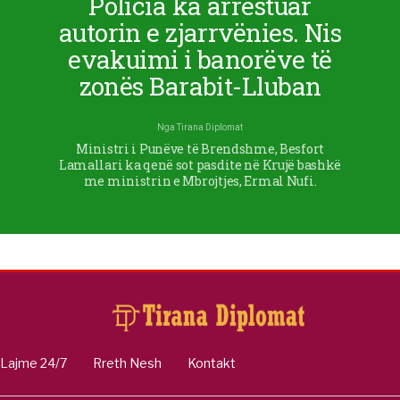
Policia ka arrestuar
autorin e zjarrvënies. Nis
evakuimi i banorëve të
zonës Barabit-Lluban
Nga
Tirana Diplomat
Ministri i Punëve të Brendshme, Besfort
Lamallari ka qenë sot pasdite në Krujë bashkë
me ministrin e Mbrojtjes, Ermal Nufi.
Lajme 24/7
Rreth Nesh
Kontakt