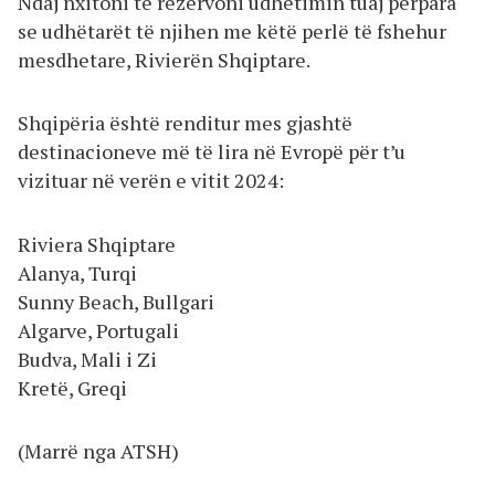
Ndaj nxitoni të rezervoni udhëtimin tuaj përpara
se udhëtarët të njihen me këtë perlë të fshehur
mesdhetare, Rivierën Shqiptare.
Shqipëria është renditur mes gjashtë
destinacioneve më të lira në Evropë për t’u
vizituar në verën e vitit 2024:
Riviera Shqiptare
Alanya, Turqi
Sunny Beach, Bullgari
Algarve, Portugali
Budva, Mali i Zi
Kretë, Greqi
(Marrë nga ATSH)