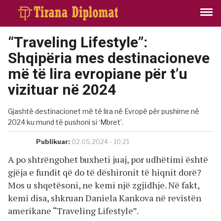
“Traveling Lifestyle”:
Shqipëria mes destinacioneve
më të lira evropiane për t’u
vizituar në 2024
Gjashtë destinacionet më të lira në Evropë për pushime në
2024 ku mund të pushoni si ‘Mbret’.
Publikuar:
02.05.2024 - 10:21
A po shtrëngohet buxheti juaj, por udhëtimi është
gjëja e fundit që do të dëshironit të hiqnit dorë?
Mos u shqetësoni, ne kemi një zgjidhje. Në fakt,
kemi disa, shkruan Daniela Kankova në revistën
amerikane “Traveling Lifestyle”.