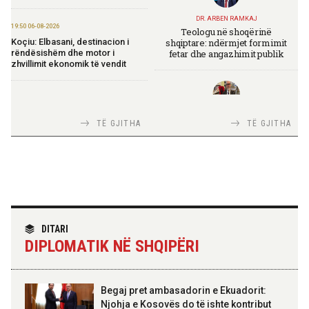
DR. ARBEN RAMKAJ
19:50 06-08-2026
Teologu në shoqërinë
shqiptare: ndërmjet formimit
Koçiu: Elbasani, destinacion i
fetar dhe angazhimit publik
rëndësishëm dhe motor i
zhvillimit ekonomik të vendit
16:51 06-08-2026
Shqipëria avancon në zbatimin e
TIRANA DIPLOMAT
TË GJITHA
TË GJITHA
Planit të Rritjes të BE-së
Italia Strategjike — Ku është
Shqipëria?
15:53 06-08-2026
Begaj në panairin në Ulqin: Libri
mban gjallë gjuhën, kulturën dhe
identitetin tonë shqiptar
TIRANA DIPLOMAT
“Shqipëria në BE, projekt më i
DITARI
madh se amaneti i
14:32 06-08-2026
DIPLOMATIK NË SHQIPËRI
Skënderbeut dhe Ismail
Rama ndan mesazhin: Besim,
Qemalit”
empati, shërbim, angazhim
Begaj pret ambasadorin e Ekuadorit:
12:12 06-08-2026
Njohja e Kosovës do të ishte kontribut
Rivlerësimi i pasurive, 120,5