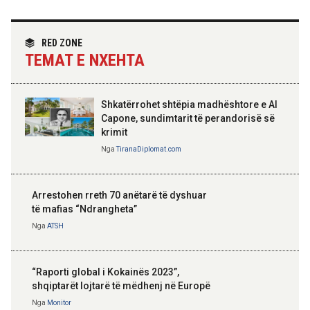
Angazhim i përbashkët për forcimin e
partneritetit strategjik
Nga
Tirana Diplomat
RED ZONE
TEMAT E NXEHTA
Shkatërrohet shtëpia madhështore e Al
Capone, sundimtarit të perandorisë së
krimit
Nga
TiranaDiplomat.com
Arrestohen rreth 70 anëtarë të dyshuar
të mafias “Ndrangheta”
Nga
ATSH
“Raporti global i Kokainës 2023”,
shqiptarët lojtarë të mëdhenj në Europë
Nga
Monitor