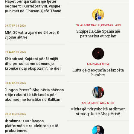
Hapet për qarkullim një tjetër
segment i Korridorit VIII, vijojnë
punimet në Elbasan-Qafë Thanë
DR. ALBERT RAKIPI, KRYETAR I AIIS
09:47 07-08-2026
Shqipëria dhe Spanja një
MM: 30 vatra zjarri në 24 orë, 8
partneritet europian
vijojnë aktive
09:44 07-08-2026
Shkodrani: Kujdesi për fëmijët
dhe personat me sëmundje
MARJANA DODA
kronike ndaj ekspozimit në diell
Lufta që gjeografia refuzoi ta
humbte
08:47 07-08-2026
“Logos Press”: Shqipëria shënon
rritje rekord të kërkesës për
akomodime turistike në Ballkan
AMBASADOR ARBEN CICI
Vizita që ndryshoi të ardhmen
strategjike të Shqipërisë
20:50 06-08-2026
Ibrahimaj: OBP lançon
platformën e re elektronike të
prokurimeve