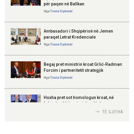
për paqen në Ballkan
milionë euro kursime për
ELISA SPIROPALI
tatimpaguesit në shtatë muaj
Kriza e Parlamentit është
Nga
Tirana Diplomat
kriza e Republikës
Parlamentare
Ambasadori i Shqipërisë në Jemen
paraqet Letrat Kredenciale
Nga
Tirana Diplomat
BAJRAM BEGAJ, PRESIDENTI I REPUBLIKËS
SË SHQIPËRISË
Gëzuar Ditën e Pavarësisë,
Kosovë!
Begaj pret ministrin kroat Grlić-Radman:
Forcim i partneritetit strategjik
Nga
Tirana Diplomat
AMER JUKA
100-vjetori i themelimit të
Hoxha pret sot homologun kroat, në
Urdhrit të Skënderbeut
fokus bashkëpunimi dypalësh
Nga
Tirana Diplomat
TË GJITHA
Hoxha takim me zyrtarë të lartë të DASH: