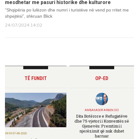
mesdhetar me pasuri historike dhe kulturore
“Shqipëria po lulëzon dhe numri i turistëve në vend po rritet me
shpejtësi”, shkruan Blick
24/07/2024 14:02
TË FUNDIT
OP-ED
AMBASADOR ARBEN CICI
Dita Botërore e Refugjatëve
dhe 75-vjetori i Konventës së
Gjenevës: Premtimi i
njerëzimit që nuk duhet
09:59 07-08-2026
harruar