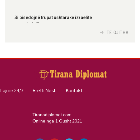
Si bisedojnë trupat ushtarake izraelite
me robotët?
Nga
TiranaDiplomat.com
TË GJITHA
Si po e luftojnë terrorizmin shërbimet
inteligjente izraelite
Nga
Or Shalom
Lajme 24/7
Rreth Nesh
Kontakt
Tiranadiplomat.com
Online nga 1 Gusht 2021