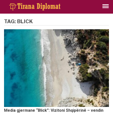
TAG:
BLICK
Media gjermane “Blick”: Vizitoni Shqipërinë – vendin