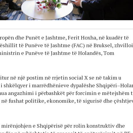
vropën dhe Punët e Jashtme, Ferit Hoxha, në kuadër të
shillit të Punëve të Jashtme (FAC) në Bruksel, zhvilloi
inistrin e Punëve të Jashtme të Holandës, Tom
itur në një postim në rrjetin social X se në takim u
i i shkëlqyer i marrëdhënieve dypalëshe Shqipëri–Hol
mua angazhimi i përbashkët për forcimin e mëtejshëm 
në fushat politike, ekonomike, të sigurisë dhe çështje
mirënjohjen e Shqipërisë për rolin konstruktiv dhe