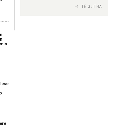
TË GJITHA
Si bisedojnë trupat
ushtarake izraelite me
robotët?
on
Nga
TiranaDiplomat.com
in
imin
Si po e luftojnë
terrorizmin shërbimet
inteligjente izraelite
Nga
Or Shalom
tëse
do
jerë