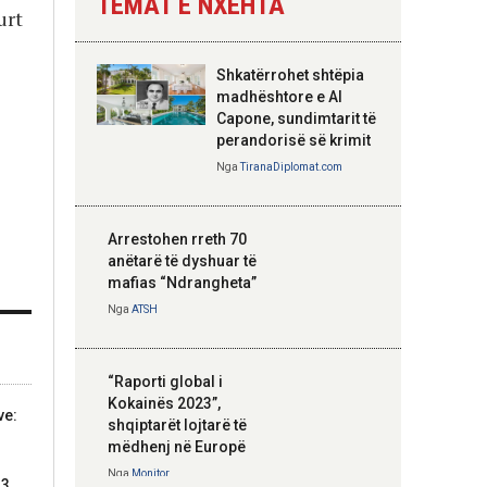
TEMAT E NXEHTA
urt
Nga
Tirana Diplomat
Shkatërrohet shtëpia
Hoxha takim me
madhështore e Al
zyrtarë të lartë të
Capone, sundimtarit të
DASH: Angazhim i
perandorisë së krimit
përbashkët për
Nga
TiranaDiplomat.com
forcimin e partneritetit
strategjik
Nga
Tirana Diplomat
Arrestohen rreth 70
anëtarë të dyshuar të
mafias “Ndrangheta”
Nga
ATSH
“Raporti global i
Kokainës 2023”,
ve:
shqiptarët lojtarë të
mëdhenj në Europë
Nga
Monitor
13