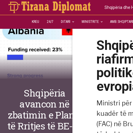
Shqipëria dhe H
KREU
24/7
DITARI
MINISTRITE
AMB.SHQIPTAR
Shqip
riafir
politi
evrop
Shqipëria
avancon në
Ministri pë
zbatimin e Planit
kuadër të m
të Rritjes të BE-së
(FAC) në Bru