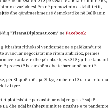
andës në mbështetje të procesit të anëtarësimit në BE, 
himin e vazhdueshëm në promovimin e stabilitetit,
drejtës dhe qëndrueshmërisë demokratike në Ballkanin
Ndiq
"TiranaDiplomat.com"
në
Facebook
 gjithashtu ritheksoi vendosmërinë e palëkundur të
 të avancuar negociatat me ritëm ambicioz, përmes
formave konkrete dhe përmbushjes së të gjitha standar
 një proces të besueshëm dhe të bazuar në meritë.
e, për Shqipërinë, fjalët kyçe mbeten të qarta: reforma
ktiv i tyre.
et plotësisht e përkushtuar ndaj rrugës së saj të
ë BE dhe ndaj bashkëpunimit të ngushtë e të pandërpr