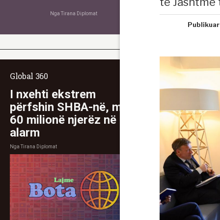
të Jashtme 
Nga
Tirana Diplomat
Publikuar
Global 360
I nxehti ekstrem
përfshin SHBA-në, mbi
60 milionë njerëz në
alarm
Nga
Tirana Diplomat