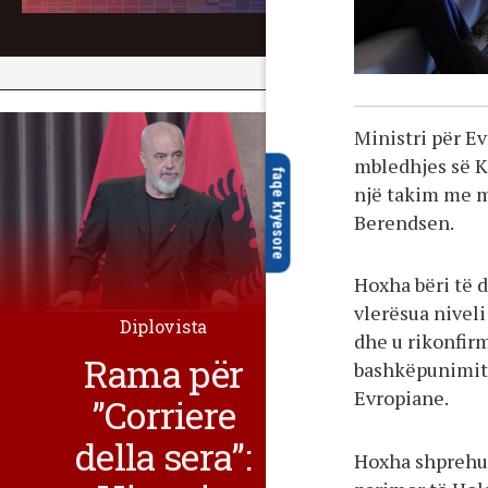
Ministri për E
mbledhjes së Kë
faqe kryesore
një takim me m
Berendsen.
Hoxha bëri të d
vlerësua nivel
Diplovista
dhe u rikonfir
Rama për
bashkëpunimit 
Evropiane.
”Corriere
della sera”:
Hoxha shprehu 