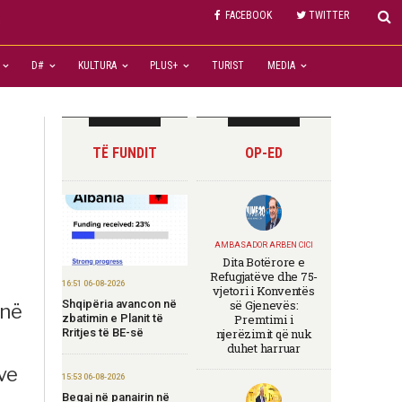
FACEBOOK
TWITTER
e
D#
KULTURA
PLUS+
TURIST
MEDIA
TË FUNDIT
OP-ED
AMBASADOR ARBEN CICI
Dita Botërore e
Refugjatëve dhe 75-
16:51 06-08-2026
vjetori i Konventës
Shqipëria avancon në
së Gjenevës:
 në
zbatimin e Planit të
Premtimi i
Rritjes të BE-së
njerëzimit që nuk
duhet harruar
ve
15:53 06-08-2026
Begaj në panairin në