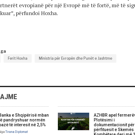
rtnerët evropianë për një Evropë më të fortë, më të sig
kuar”, përfundoi Hoxha.
nga
Ferit Hoxha
Ministria për Evropën dhe Punët e Jashtme
LAJME
Banka e Shqipërisë mban
AZHBR apel fermerë
të pandryshuar normën
Plotësimi i
bazë të interesit në 2,5%
dokumentacionit për
përfituesit e Skemës
Nga
Tirana Diplomat
Kombëtare deri më 