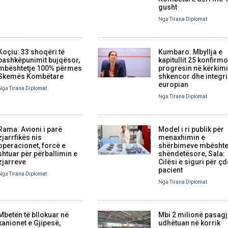
gusht
Nga
Tirana Diplomat
Koçiu: 33 shoqëri të
Kumbaro: Mbyllja e
bashkëpunimit bujqësor,
kapitullit 25 konfirm
mbështetje 100% përmes
progresin në kërkim
Skemës Kombëtare
shkencor dhe integr
europian
Nga
Tirana Diplomat
Nga
Tirana Diplomat
Rama: Avioni i parë
Model i ri publik për
zjarrfikës nis
menaxhimin e
operacionet, forcë e
shërbimeve mbështe
shtuar për përballimin e
shëndetësore, Sala:
zjarreve
Cilësi e siguri për ç
pacient
Nga
Tirana Diplomat
Nga
Tirana Diplomat
Mbetën të bllokuar në
Mbi 2 milionë pasag
kanionet e Gjipesë,
udhëtuan në korrik