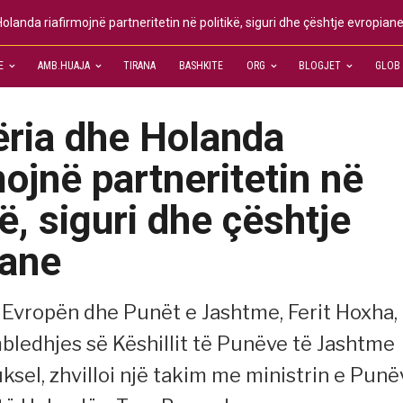
olanda riafirmojnë partneritetin në politikë, siguri dhe çështje evropian
E
AMB.HUAJA
TIRANA
BASHKITE
ORG
BLOGJET
GLOB
ëria dhe Holanda
mojnë partneritetin në
kë, siguri dhe çështje
iane
r Evropën dhe Punët e Jashtme, Ferit Hoxha,
bledhjes së Këshillit të Punëve të Jashtme
ksel, zhvilloi një takim me ministrin e Punë