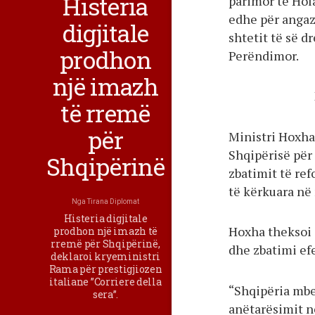
Histeria
parimor të Hol
edhe për angaz
digjitale
shtetit të së 
prodhon
Perëndimor.
një imazh
të rremë
për
Ministri Hoxha
Shqipërisë për
Shqipërinë
zbatimit të re
të kërkuara në
Nga
Tirana Diplomat
Histeria digjitale
Hoxha theksoi s
prodhon një imazh të
rremë për Shqipërinë,
dhe zbatimi efe
deklaroi kryeministri
Rama për prestigjiozen
italiane ”Corriere della
“Shqipëria mbet
sera”.
anëtarësimit n