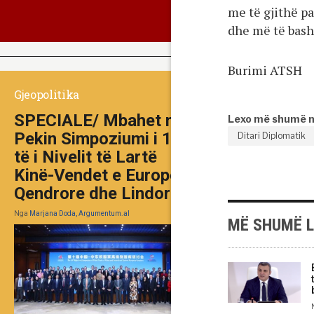
me të gjithë pa
dhe më të bash
Burimi ATSH
Gjeopolitika
SPECIALE/ Mbahet në
Lexo më shumë 
Pekin Simpoziumi i 10-
Ditari Diplomatik
të i Nivelit të Lartë
Kinë-Vendet e Europës
Qendrore dhe Lindore
Nga
Marjana Doda, Argumentum.al
MË SHUMË 