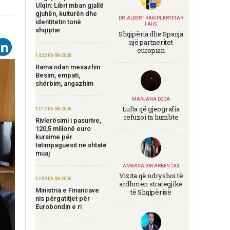
Ulqin: Libri mban gjallë
gjuhën, kulturën dhe
DR. ALBERT RAKIPI, KRYETAR
identitetin tonë
I AIIS
shqiptar
Shqipëria dhe Spanja
një partneritet
europian
14:32 06-08-2026
Rama ndan mesazhin:
Besim, empati,
shërbim, angazhim
MARJANA DODA
Lufta që gjeografia
12:12 06-08-2026
refuzoi ta humbte
Rivlerësimi i pasurive,
120,5 milionë euro
kursime për
tatimpaguesit në shtatë
muaj
AMBASADOR ARBEN CICI
Vizita që ndryshoi të
12:09 06-08-2026
ardhmen strategjike
Ministria e Financave
të Shqipërisë
nis përgatitjet për
Eurobondin e ri