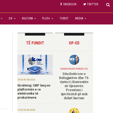
FACEBOOK
TWITTER
D#
KULTURA
PLUS+
TURIST
MEDIA
TË FUNDIT
OP-ED
AMBASADOR ARBEN CICI
Dita Botërore e
Refugjatëve dhe 75-
20:50 06-08-2026
vjetori i Konventës
Ibrahimaj: OBP lançon
së Gjenevës:
platformën e re
Premtimi i
elektronike të
njerëzimit që nuk
prokurimeve
duhet harruar
19:50 06-08-2026