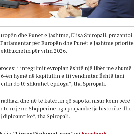
uropën dhe Punët e Jashtme, Elisa Spiropali, prezantoi 
Parlamentar për Europën dhe Punët e Jashtme priorite
jektbuxhetin për vitin 2026.
procesi i integrimit evropian është një libër me shumë
6-ën hymë në kapitullin e tij vendimtar. Është tani
ilin do të shkruhet epilogu”, tha Spiropali.
radhazi dhe në të katërtin që sapo ka nisur kemi bërë
 të nxjerrë Shqipërinë nga prapambetja historike dhe
aj diploamtike”, tha Spiropali.
Ndiq
"TiranaDiplomat.com"
në
Facebook