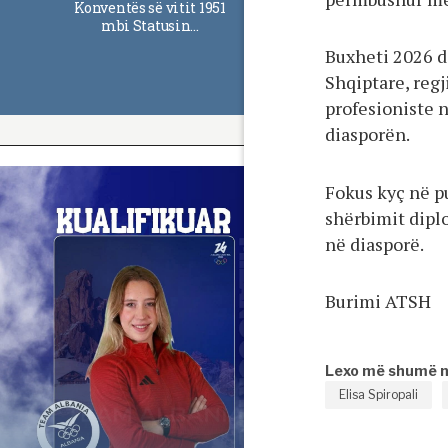
Konventës së vitit 1951
mbi Statusin…
Buxheti 2026 d
Shqiptare, regj
profesioniste 
diasporën.
Fokus kyç në p
shërbimit diplo
në diasporë.
Burimi ATSH
Lexo më shumë 
Elisa Spiropali