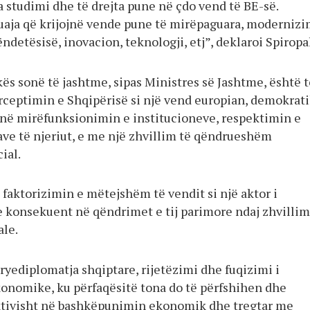
a studimi dhe të drejta pune në çdo vend të BE-së.
uaja që krijojnë vende pune të mirëpaguara, modernizi
ndetësisë, inovacion, teknologji, etj”, deklaroi Spiropal
kës sonë të jashtme, sipas Ministres së Jashtme, është t
rceptimin e Shqipërisë si një vend europian, demokrati
 në mirëfunksionimin e institucioneve, respektimin e
jtave të njeriut, e me një zhvillim të qëndrueshëm
ial.
o, faktorizimin e mëtejshëm të vendit si një aktor i
konsekuent në qëndrimet e tij parimore ndaj zhvilli
ale.
, kryediplomatja shqiptare, rijetëzimi dhe fuqizimi i
onomike, ku përfaqësitë tona do të përfshihen dhe
tivisht në bashkëpunimin ekonomik dhe tregtar me