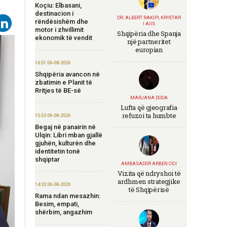
Koçiu: Elbasani,
destinacion i
DR. ALBERT RAKIPI, KRYETAR
rëndësishëm dhe
I AIIS
motor i zhvillimit
Shqipëria dhe Spanja
ekonomik të vendit
një partneritet
europian
16:51 06-08-2026
Shqipëria avancon në
zbatimin e Planit të
Rritjes të BE-së
MARJANA DODA
Lufta që gjeografia
refuzoi ta humbte
15:53 06-08-2026
Begaj në panairin në
Ulqin: Libri mban gjallë
gjuhën, kulturën dhe
identitetin tonë
shqiptar
AMBASADOR ARBEN CICI
Vizita që ndryshoi të
ardhmen strategjike
14:32 06-08-2026
të Shqipërisë
Rama ndan mesazhin:
Besim, empati,
shërbim, angazhim