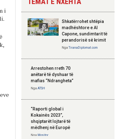
TEMAT E NXEHTA
Nga
Tirana Diplomat
m i
i.
Shkatërrohet shtëpia
Hoxha takim me
madhështore e Al
zyrtarë të lartë të
Capone, sundimtarit të
ë
DASH: Angazhim i
perandorisë së krimit
k,
përbashkët për
Nga
TiranaDiplomat.com
forcimin e partneritetit
strategjik
Nga
Tirana Diplomat
Arrestohen rreth 70
anëtarë të dyshuar të
mafias “Ndrangheta”
Nga
ATSH
meve
“Raporti global i
Kokainës 2023”,
shqiptarët lojtarë të
mëdhenj në Europë
Nga
Monitor