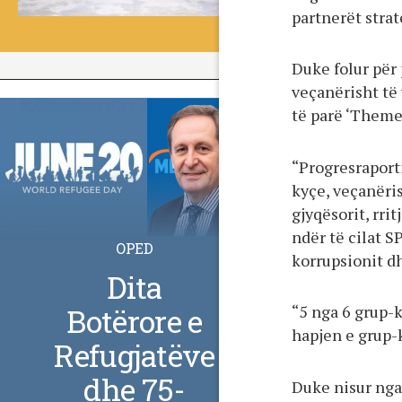
partnerët strat
Duke folur për 
veçanërisht të
të parë ‘Themel
“Progresraport
kyçe, veçanëris
gjyqësorit, rrit
ndër të cilat S
OPED
korrupsionit dh
Dita
“5 nga 6 grup-
Botërore e
hapjen e grup-k
Refugjatëve
dhe 75-
Duke nisur nga