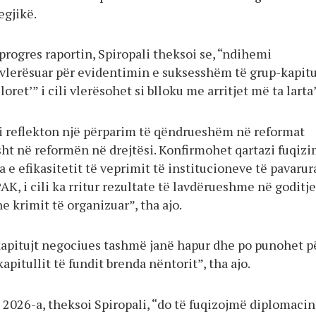
egjikë.
progres raportin, Spiropali theksoi se, “ndihemi
 vlerësuar për evidentimin e suksesshëm të grup-kapitu
oret’” i cili vlerësohet si blloku me arritjet më ta larta
i reflekton një përparim të qëndrueshëm në reformat
ht në reformën në drejtësi. Konfirmohet qartazi fuqizi
ja e efikasitetit të veprimit të institucioneve të pavarur
PAK, i cili ka rritur rezultate të lavdërueshme në goditj
e krimit të organizuar”, tha ajo.
kapitujt negociues tashmë janë hapur dhe po punohet p
apitullit të fundit brenda nëntorit”, tha ajo.
 2026-a, theksoi Spiropali, “do të fuqizojmë diplomaci