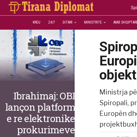
Spi
KREU
24/7
DITARI
MINISTRITE
AMB.SHQIPTAR
Spirop
Europ
objekt
Ministrja p
Ibrahimaj: OBP
Spiropali, 
lançon platformën
Europën dhe
e re elektronike të
projektbuxh
prokurimeve