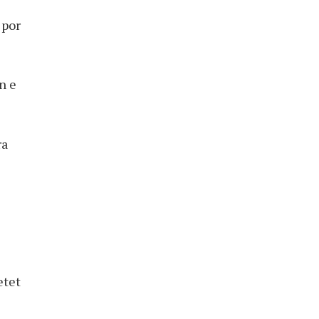
 por
n e
ra
etet