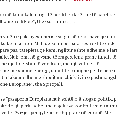
banë kemi kaluar nga të fundit e klasës në të parët që
dhomën e BE-së”, theksoi ministrja.
im vulën e pakthyeshmërisë së gjithë reformave që na k
 ku kemi arritur. Mali që kemi përpara nesh është ende 
 parë pas, tatëpjeta që kemi ngjitur është edhe më e lar
allë. Nuk jemi në gjysmë të rrugës. Jemi pranë fundit të 
 me një lidership të vendosur, me një vullnet të
 me më shumë energji, duhet të punojmë për të bërë 
 t’u takuar edhe më shpejt me objektivin e pashmang
onë Europiane”, tha Spiropali.
 se “pasaporta Europiane nuk është një slogan politik, p
nkrete që përkthehet me objektiva konkretë si elimini
eve të lëvizjes për qytetarin shqiptarë në europë. Më