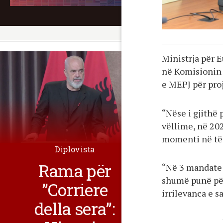
Ministrja për E
në Komisionin 
e MEPJ për pro
“Nëse i gjithë 
vëllime, në 202
momenti në të c
Diplovista
Rama për
“Në 3 mandate 
shumë punë për
”Corriere
irrilevanca e s
della sera”: