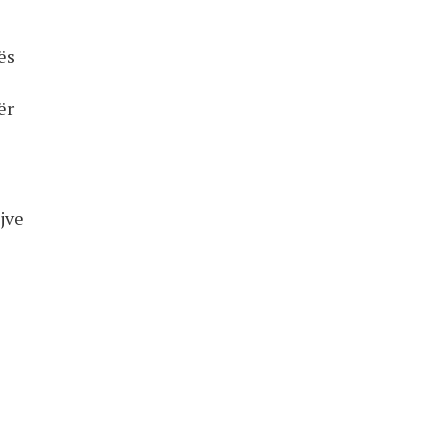
ës
ër
jve