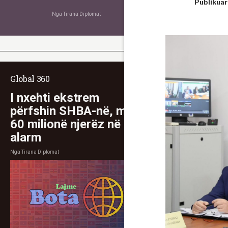
Publikuar
Nga
Tirana Diplomat
Global 360
I nxehti ekstrem
përfshin SHBA-në, mbi
60 milionë njerëz në
alarm
Nga
Tirana Diplomat