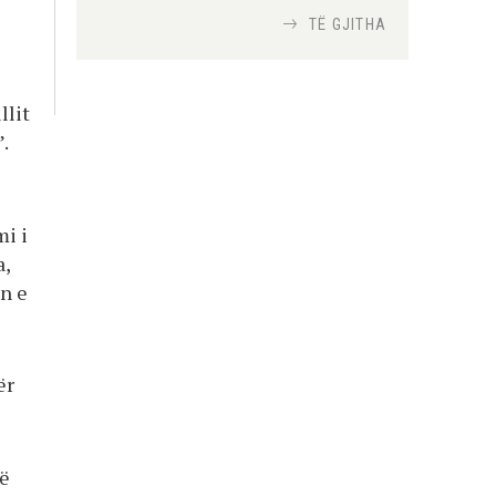
TË GJITHA
Si bisedojnë trupat
ushtarake izraelite me
robotët?
llit
Nga
TiranaDiplomat.com
”.
Si po e luftojnë
terrorizmin shërbimet
mi i
inteligjente izraelite
a,
Nga
Or Shalom
en e
ër
në