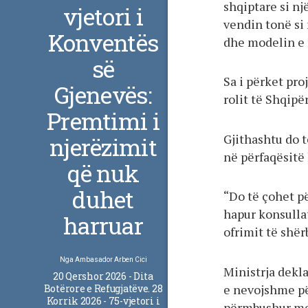
shqiptare si n
vjetori i
vendin tonë si 
Konventës
dhe modelin e 
së
Sa i përket pro
Gjenevës:
rolit të Shqip
Premtimi i
Gjithashtu do 
njerëzimit
në përfaqësitë
që nuk
duhet
“Do të çohet pë
hapur konsullat
harruar
ofrimit të shër
Nga
Ambasador Arben Cici
Ministrja dekla
20 Qershor 2026 - Dita
e nevojshme për
Botërore e Refugjatëve. 28
Korrik 2026 - 75-vjetori i
përmbushur me 