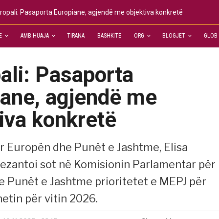
ropali: Pasaporta Europiane, agjendë me objektiva konkretë
E
AMB.HUAJA
TIRANA
BASHKITE
ORG
BLOGJET
GLOB
ali: Pasaporta
iane, agjendë me
iva konkretë
ër Europën dhe Punët e Jashtme, Elisa
prezantoi sot në Komisionin Parlamentar për
 Punët e Jashtme prioritetet e MEPJ për
etin për vitin 2026.