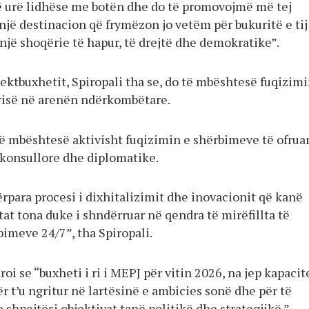
jë urë lidhëse me botën dhe do të promovojmë më tej
një destinacion që frymëzon jo vetëm për bukuritë e tij
një shoqërie të hapur, të drejtë dhe demokratike”.
jektbuxhetit, Spiropali tha se, do të mbështesë fuqizimi
ërisë në arenën ndërkombëtare.
të mbështesë aktivisht fuqizimin e shërbimeve të ofrua
 konsullore dhe diplomatike.
rpara procesi i dixhitalizimit dhe inovacionit që kanë
at tona duke i shndërruar në qendra të mirëfillta të
bimeve 24/7”, tha Spiropali.
roi se “buxheti i ri i MEPJ për vitin 2026, na jep kapacit
 t’u ngritur në lartësinë e ambicies sonë dhe për të
shpejtësi objektivat tanë politikë dhe strategjikë.”