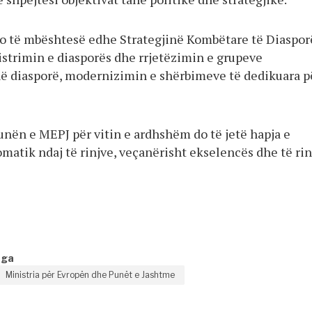
o të mbështesë edhe Strategjinë Kombëtare të Diaspor
istrimin e diasporës dhe rrjetëzimin e grupeve
në diasporë, modernizimin e shërbimeve të dedikuara p
unën e MEPJ për vitin e ardhshëm do të jetë hapja e
matik ndaj të rinjve, veçanërisht ekselencës dhe të rin
nga
Ministria për Evropën dhe Punët e Jashtme