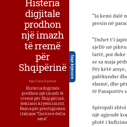
Histeria
digjitale
“Ia kemi dalë m
prodhon
presin në para
një imazh
“Duhet t’i jap
të rremë
sjellë në pikën
për
lartë, por duke
faqe kryesore
se sa maja përb
Shqipërinë
Për këtë arsye,
palëkundur dhe
Nga
Tirana Diplomat
shumë, dhe për
Histeria digjitale
të Pasaportës s
prodhon një imazh të
rremë për Shqipërinë,
deklaroi kryeministri
Spiropali shtoi
Rama për prestigjiozen
italiane ”Corriere della
një agjendë ko
sera”.
plotë i kufizim