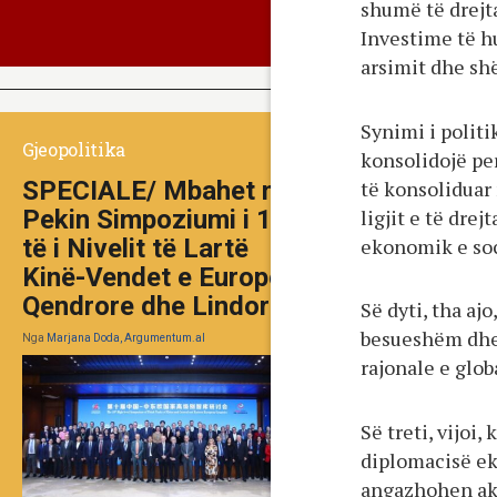
shumë të drejt
Investime të h
arsimit dhe shë
Synimi i politi
Gjeopolitika
konsolidojë pe
të konsoliduar
SPECIALE/ Mbahet në
ligjit e të dre
Pekin Simpoziumi i 10-
ekonomik e soc
të i Nivelit të Lartë
Kinë-Vendet e Europës
Qendrore dhe Lindore
Së dyti, tha aj
besueshëm dhe 
Nga
Marjana Doda, Argumentum.al
rajonale e glob
Së treti, vijoi
diplomacisë ek
angazhohen ak