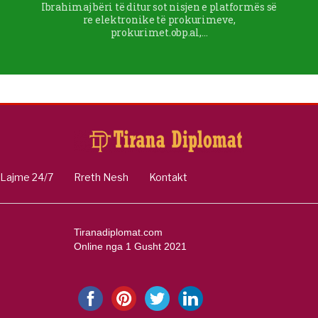
Ibrahimaj bëri të ditur sot nisjen e platformës së
re elektronike të prokurimeve,
prokurimet.obp.al,…
Lajme 24/7
Rreth Nesh
Kontakt
Tiranadiplomat.com
Online nga 1 Gusht 2021