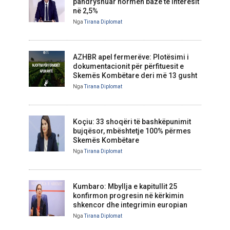
pandryshuar normën bazë të interesit
në 2,5%
Nga
Tirana Diplomat
AZHBR apel fermerëve: Plotësimi i
dokumentacionit për përfituesit e
Skemës Kombëtare deri më 13 gusht
Nga
Tirana Diplomat
Koçiu: 33 shoqëri të bashkëpunimit
bujqësor, mbështetje 100% përmes
Skemës Kombëtare
Nga
Tirana Diplomat
Kumbaro: Mbyllja e kapitullit 25
konfirmon progresin në kërkimin
shkencor dhe integrimin europian
Nga
Tirana Diplomat