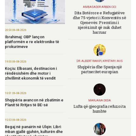
AMBASADOR ARBEN CICI
Dita Botërore e Refugjatëve
dhe 75-vjetori i Konventës së
Gjenevës: Premtimi i
njerëzimit që nuk duhet
20:50 06-08-2026
harruar
Ibrahimaj: OBP lançon
platformën e re elektronike të
prokurimeve
DR. ALBERT RAKIPI, KRYETAR I AIIS
19:50 06-08-2026
Shqipëria dhe Spanja një
Koçiu: Elbasani, destinacion i
partneritet europian
rëndësishëm dhe motor i
zhvillimit ekonomik të vendit
16:51 06-08-2026
Shqipëria avancon në zbatimin e
MARJANA DODA
Planit të Rritjes të BE-së
Lufta që gjeografia refuzoi ta
humbte
15:53 06-08-2026
Begaj në panairin në Ulqin: Libri
mban gjallë gjuhën, kulturën dhe