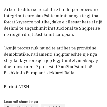
Ai bëri të ditur se rezoluta e fundit për procesin e
integrimit europian është miratuar nga të gjitha
forcat kryesore politike, duke e cilësuar këtë si një
dëshmi të angazhimit institucional të Shqipërisë
në rrugën drejt Bashkimit Europian.
“Asnjë proces nuk mund të arrihet pa pronësinë
demokratike. Parlamenti shqiptar është një nga
shtyllat kryesore që i jep legjitimitet, mbikëqyrje
dhe transparencë procesit të anëtarësimit në
Bashkimin Europian”, deklaroi Balla.
Burimi ATSH
Lexo më shumë nga