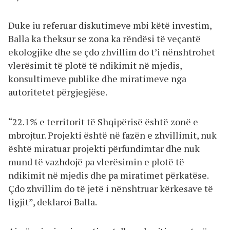
Duke iu referuar diskutimeve mbi këtë investim,
Balla ka theksur se zona ka rëndësi të veçantë
ekologjike dhe se çdo zhvillim do t’i nënshtrohet
vlerësimit të plotë të ndikimit në mjedis,
konsultimeve publike dhe miratimeve nga
autoritetet përgjegjëse.
“22.1% e territorit të Shqipërisë është zonë e
mbrojtur. Projekti është në fazën e zhvillimit, nuk
është miratuar projekti përfundimtar dhe nuk
mund të vazhdojë pa vlerësimin e plotë të
ndikimit në mjedis dhe pa miratimet përkatëse.
Çdo zhvillim do të jetë i nënshtruar kërkesave të
ligjit”, deklaroi Balla.