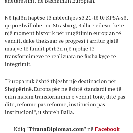
anëtarësimit në Bashkimin Europian.
Në fjalën hapëse të mbledhjes së 21-të të KPSA-së,
që po zhvillohet në Strasburg, Balla e cilësoi këtë
një moment historik për rrugëtimin europian të
vendit, duke theksuar se progresi i arritur gjatë
muajve të fundit përbën një njohje të
transformimeve të realizuara në fusha kyçe të
integrimit.
“Europa nuk është thjesht një destinacion për
Shqipërinë. Europa për ne është standardi me të
cilin masim transformimin e vendit tonë, ditë pas
dite, reformë pas reforme, institucion pas
institucioni”, u shpreh Balla.
Ndiq
"TiranaDiplomat.com"
në
Facebook