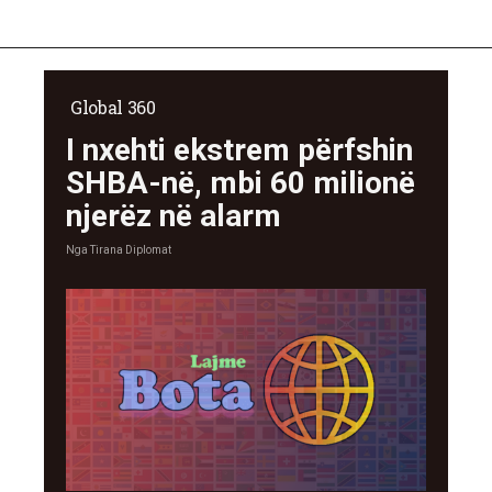
Global 360
I nxehti ekstrem përfshin
SHBA-në, mbi 60 milionë
njerëz në alarm
Nga
Tirana Diplomat