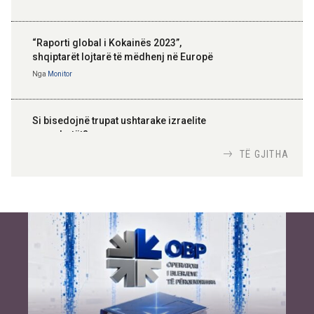
“Raporti global i Kokainës 2023”,
shqiptarët lojtarë të mëdhenj në Europë
Nga
Monitor
Si bisedojnë trupat ushtarake izraelite
me robotët?
Nga
TiranaDiplomat.com
TË GJITHA
Si po e luftojnë terrorizmin shërbimet
inteligjente izraelite
Nga
Or Shalom