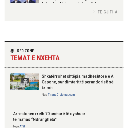
Urdhrit të Skënderbeut
fokus bashkëpunimi dypalësh
Nga
Tirana Diplomat
TË GJITHA
Hoxha takim me zyrtarë të lartë të DASH:
Angazhim i përbashkët për forcimin e
partneritetit strategjik
Nga
Tirana Diplomat
RED ZONE
TEMAT E NXEHTA
Shkatërrohet shtëpia madhështore e Al
Capone, sundimtarit të perandorisë së
krimit
Nga
TiranaDiplomat.com
Arrestohen rreth 70 anëtarë të dyshuar
të mafias “Ndrangheta”
Nga
ATSH