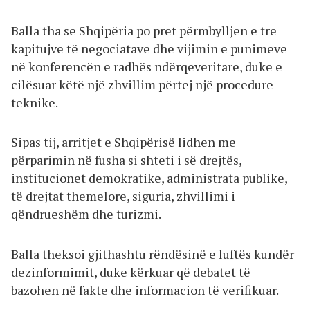
Balla tha se Shqipëria po pret përmbylljen e tre
kapitujve të negociatave dhe vijimin e punimeve
në konferencën e radhës ndërqeveritare, duke e
cilësuar këtë një zhvillim përtej një procedure
teknike.
Sipas tij, arritjet e Shqipërisë lidhen me
përparimin në fusha si shteti i së drejtës,
institucionet demokratike, administrata publike,
të drejtat themelore, siguria, zhvillimi i
qëndrueshëm dhe turizmi.
Balla theksoi gjithashtu rëndësinë e luftës kundër
dezinformimit, duke kërkuar që debatet të
bazohen në fakte dhe informacion të verifikuar.