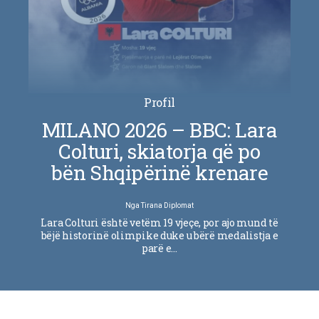
Profil
MILANO 2026 – BBC: Lara
Colturi, skiatorja që po
bën Shqipërinë krenare
Nga
Tirana Diplomat
Lara Colturi është vetëm 19 vjeçe, por ajo mund të
bëjë historinë olimpike duke u bërë medalistja e
parë e…