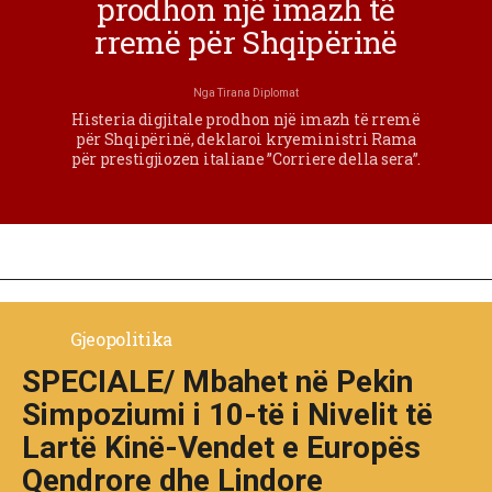
prodhon një imazh të
rremë për Shqipërinë
Nga
Tirana Diplomat
Histeria digjitale prodhon një imazh të rremë
për Shqipërinë, deklaroi kryeministri Rama
për prestigjiozen italiane ”Corriere della sera”.
Gjeopolitika
SPECIALE/ Mbahet në Pekin
Simpoziumi i 10-të i Nivelit të
Lartë Kinë-Vendet e Europës
Qendrore dhe Lindore