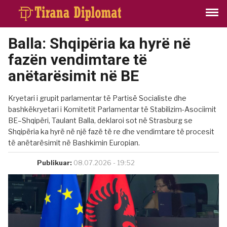
Balla: Shqipëria ka hyrë në
fazën vendimtare të
anëtarësimit në BE
Kryetari i grupit parlamentar të Partisë Socialiste dhe
bashkëkryetari i Komitetit Parlamentar të Stabilizim-Asociimit
BE–Shqipëri, Taulant Balla, deklaroi sot në Strasburg se
Shqipëria ka hyrë në një fazë të re dhe vendimtare të procesit
të anëtarësimit në Bashkimin Europian.
Publikuar:
08.07.2026 - 19:52