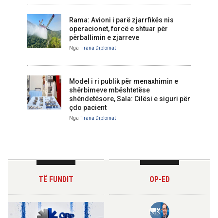
Rama: Avioni i parë zjarrfikës nis
operacionet, forcë e shtuar për
përballimin e zjarreve
Nga
Tirana Diplomat
Model i ri publik për menaxhimin e
shërbimeve mbështetëse
shëndetësore, Sala: Cilësi e siguri për
çdo pacient
Nga
Tirana Diplomat
TË FUNDIT
OP-ED