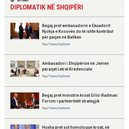
DITARI
madh se amaneti i
09:52 06-08-2026
DIPLOMATIK NË SHQIPËRI
Skënderbeut dhe Ismail
Përmbarimi Shtetëror, 22 zyra në
Qemalit”
të gjithë vendin për zbatimin e
vendimeve të gjykatave
Begaj pret ambasadorin e Ekuadorit:
Njohja e Kosovës do të ishte kontribut
09:50 06-08-2026
për paqen në Ballkan
Sejko: TIPS Clone do të ulë
ELISA SPIROPALI
kostot e pagesave, ekonomia
Kriza e Parlamentit është
Nga
Tirana Diplomat
mund të kursejë deri në 38
kriza e Republikës
miliardë lekë në vit
Parlamentare
Ambasadori i Shqipërisë në Jemen
paraqet Letrat Kredenciale
Nga
Tirana Diplomat
BAJRAM BEGAJ, PRESIDENTI I REPUBLIKËS
SË SHQIPËRISË
Gëzuar Ditën e Pavarësisë,
Kosovë!
Begaj pret ministrin kroat Grlić-Radman:
Forcim i partneritetit strategjik
Nga
Tirana Diplomat
AMER JUKA
100-vjetori i themelimit të
Hoxha pret sot homologun kroat, në