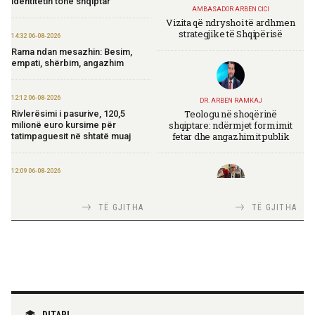
identitetin tonë shqiptar
AMBASADOR ARBEN CICI
Vizita që ndryshoi të ardhmen
strategjike të Shqipërisë
14:32 06-08-2026
Rama ndan mesazhin: Besim,
empati, shërbim, angazhim
12:12 06-08-2026
DR. ARBEN RAMKAJ
Teologu në shoqërinë
Rivlerësimi i pasurive, 120,5
shqiptare: ndërmjet formimit
milionë euro kursime për
fetar dhe angazhimit publik
tatimpaguesit në shtatë muaj
12:09 06-08-2026
Ministria e Financave nis
përgatitjet për Eurobondin e ri
TIRANA DIPLOMAT
TË GJITHA
TË GJITHA
Italia Strategjike — Ku është
Shqipëria?
09:55 06-08-2026
“Washington Post”: Udhëtimi në
Shqipëri që zbuloi magjinë e një
vendi autentik, përtej famës së
rrjeteve sociale
TIRANA DIPLOMAT
“Shqipëria në BE, projekt më i