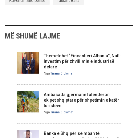
Kuvendi i Shqiperise
Taulant Balla
MË SHUMË LAJME
Themelohet “Fincantieri Albania”, Nufi:
Investim për zhvillimin e industrisë
detare
Nga
Tirana Diplomat
Ambasada gjermane falënderon
ekipet shqiptare për shpëtimin e katër
turistëve
Nga
Tirana Diplomat
Banka e Shqipërisë mban të