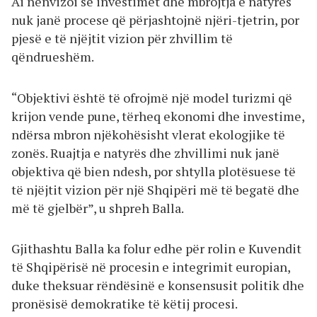
Ai nënvizoi se investimet dhe mbrojtja e natyrës
nuk janë procese që përjashtojnë njëri-tjetrin, por
pjesë e të njëjtit vizion për zhvillim të
qëndrueshëm.
“Objektivi është të ofrojmë një model turizmi që
krijon vende pune, tërheq ekonomi dhe investime,
ndërsa mbron njëkohësisht vlerat ekologjike të
zonës. Ruajtja e natyrës dhe zhvillimi nuk janë
objektiva që bien ndesh, por shtylla plotësuese të
të njëjtit vizion për një Shqipëri më të begatë dhe
më të gjelbër”, u shpreh Balla.
Gjithashtu Balla ka folur edhe për rolin e Kuvendit
të Shqipërisë në procesin e integrimit europian,
duke theksuar rëndësinë e konsensusit politik dhe
pronësisë demokratike të këtij procesi.