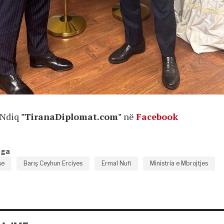
Ndiq
"TiranaDiplomat.com"
në
Facebook
nga
se
Barış Ceyhun Erciyes
Ermal Nufi
Ministria e Mbrojtjes