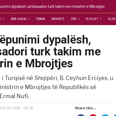
unimi dypalësh, ambasadori turk takim me ministrin e Mbrojtjes
E
AMB.HUAJA
TIRANA
BASHKITE
ORG
BLOGJET
GLOB
ëpunimi dypalësh,
adori turk takim me
rin e Mbrojtjes
i Turqisë në Shqipëri, B. Ceyhun Erciyes, u
nistrin e Mbrojtjes të Republikës së
Ermal Nufi.
:
02.07.2026 - 06:36
Share this...