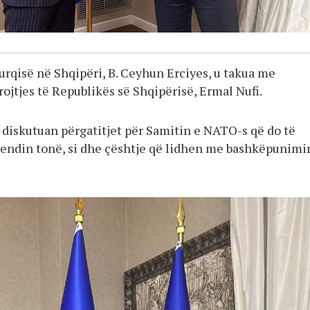
urqisë në Shqipëri, B. Ceyhun Erciyes, u takua me
ojtjes të Republikës së Shqipërisë, Ermal Nufi.
u diskutuan përgatitjet për Samitin e NATO-s që do të
vendin tonë, si dhe çështje që lidhen me bashkëpunimi