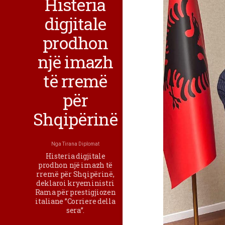
Histeria
digjitale
prodhon
një imazh
të rremë
për
Shqipërinë
Nga
Tirana Diplomat
Histeria digjitale
prodhon një imazh të
rremë për Shqipërinë,
deklaroi kryeministri
Rama për prestigjiozen
italiane ”Corriere della
sera”.