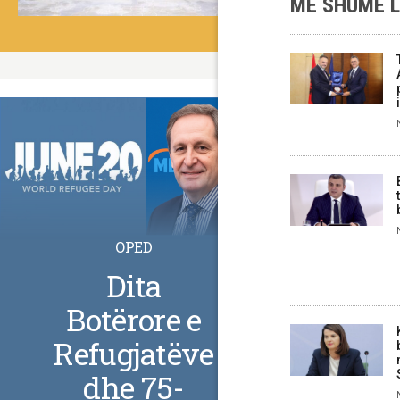
MË SHUMË 
OPED
Dita
Botërore e
Refugjatëve
dhe 75-