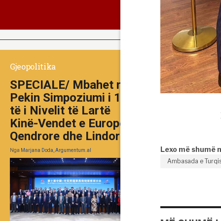
Gjeopolitika
SPECIALE/ Mbahet në
Pekin Simpoziumi i 10-
të i Nivelit të Lartë
Kinë-Vendet e Europës
Qendrore dhe Lindore
Lexo më shumë 
Nga
Marjana Doda, Argumentum.al
Ambasada e Turqi