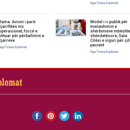
Nga
Tirana Diplomat
Rama: Avioni i parë
Model i ri publik për
zjarrfikës nis
menaxhimin e
operacionet, forcë e
shërbimeve mbështe
shtuar për përballimin e
shëndetësore, Sala:
zjarreve
Cilësi e siguri për ç
pacient
Nga
Tirana Diplomat
Nga
Tirana Diplomat