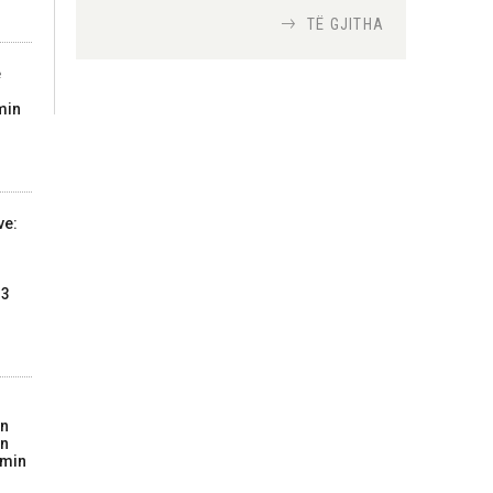
TË GJITHA
Si bisedojnë trupat
e
ushtarake izraelite me
robotët?
min
Nga
TiranaDiplomat.com
Si po e luftojnë
ve:
terrorizmin shërbimet
inteligjente izraelite
Nga
Or Shalom
13
on
in
imin