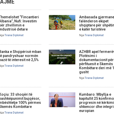
LAJME
Themelohet “Fincantieri
Ambasada gjerman
Albania”, Nufi: Investim
falënderon ekipet
për zhvillimin e
shqiptare për shpëti
industrisë detare
e katër turistëve
Nga
Tirana Diplomat
Nga
Tirana Diplomat
Banka e Shqipërisë mban
AZHBR apel fermerë
të pandryshuar normën
Plotësimi i
bazë të interesit në 2,5%
dokumentacionit për
përfituesit e Skemës
Nga
Tirana Diplomat
Kombëtare deri më 
gusht
Nga
Tirana Diplomat
Koçiu: 33 shoqëri të
Kumbaro: Mbyllja e
bashkëpunimit bujqësor,
kapitullit 25 konfirm
mbështetje 100% përmes
progresin në kërkim
Skemës Kombëtare
shkencor dhe integr
europian
Nga
Tirana Diplomat