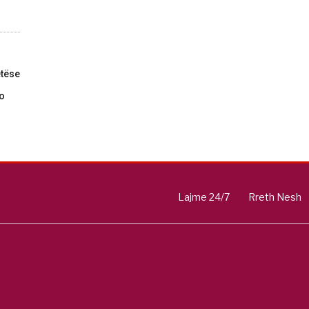
tëse
do
Lajme 24/7
Rreth Nesh