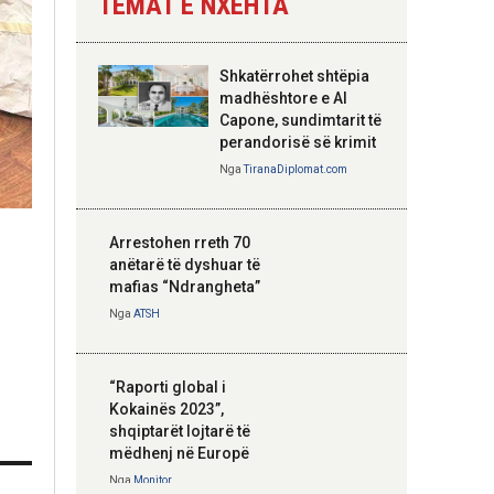
TEMAT E NXEHTA
Nga
Tirana Diplomat
Shkatërrohet shtëpia
Hoxha takim me
madhështore e Al
zyrtarë të lartë të
Capone, sundimtarit të
DASH: Angazhim i
perandorisë së krimit
përbashkët për
Nga
TiranaDiplomat.com
forcimin e partneritetit
strategjik
Nga
Tirana Diplomat
Arrestohen rreth 70
anëtarë të dyshuar të
mafias “Ndrangheta”
Nga
ATSH
“Raporti global i
Kokainës 2023”,
shqiptarët lojtarë të
mëdhenj në Europë
Nga
Monitor