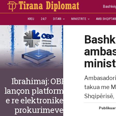
Bashkëp
KREU
24/7
DITARI
MINISTRITE
AMB.SHQIPTAR
Bashk
ambas
minist
Ambasadori 
Ibrahimaj: OBP
takua me Mi
lançon platformën
Shqipërisë, 
e re elektronike të
prokurimeve
Publikuar