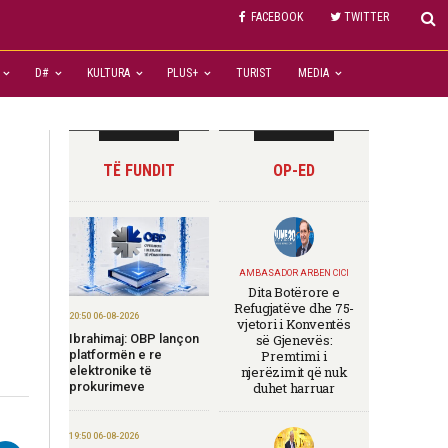
FACEBOOK
TWITTER
D#
KULTURA
PLUS+
TURIST
MEDIA
TË FUNDIT
OP-ED
AMBASADOR ARBEN CICI
Dita Botërore e
Refugjatëve dhe 75-
20:50 06-08-2026
vjetori i Konventës
Ibrahimaj: OBP lançon
së Gjenevës:
platformën e re
Premtimi i
elektronike të
njerëzimit që nuk
prokurimeve
duhet harruar
19:50 06-08-2026