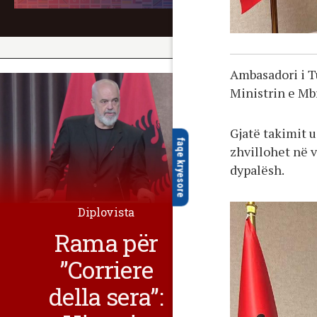
Ambasadori i T
Ministrin e Mbr
Gjatë takimit 
faqe kryesore
zhvillohet në 
dypalësh.
Diplovista
Rama për
”Corriere
della sera”: