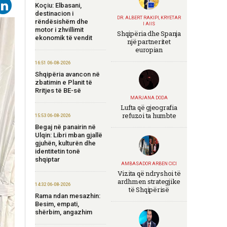
Koçiu: Elbasani,
destinacion i
DR. ALBERT RAKIPI, KRYETAR
rëndësishëm dhe
I AIIS
motor i zhvillimit
Shqipëria dhe Spanja
ekonomik të vendit
një partneritet
europian
16:51 06-08-2026
Shqipëria avancon në
zbatimin e Planit të
Rritjes të BE-së
MARJANA DODA
Lufta që gjeografia
refuzoi ta humbte
15:53 06-08-2026
Begaj në panairin në
Ulqin: Libri mban gjallë
gjuhën, kulturën dhe
identitetin tonë
shqiptar
AMBASADOR ARBEN CICI
Vizita që ndryshoi të
ardhmen strategjike
14:32 06-08-2026
të Shqipërisë
Rama ndan mesazhin:
Besim, empati,
shërbim, angazhim