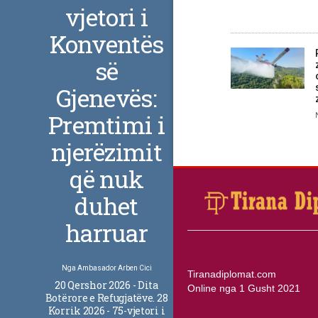
vjetori i
Konventës
së
Gjenevës:
Premtimi i
njerëzimit
që nuk
duhet
harruar
Nga
Ambasador Arben Cici
Tiranadiplomat.com
20 Qershor 2026 - Dita
Online nga 1 Gusht 2021
Botërore e Refugjatëve. 28
Korrik 2026 - 75-vjetori i