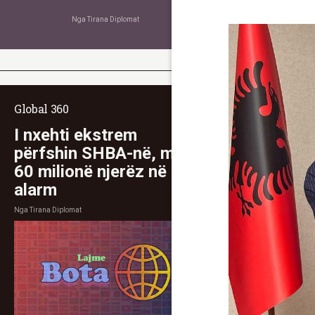
Nga
Tirana Diplomat
Global 360
I nxehti ekstrem
përfshin SHBA-në, mbi
60 milionë njerëz në
alarm
Nga
Tirana Diplomat