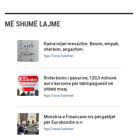
MË SHUMË LAJME
Rama ndan mesazhin: Besim, empati,
shërbim, angazhim
Nga
Tirana Diplomat
Rivlerësimi i pasurive, 120,5 milionë
euro kursime për tatimpaguesit në
shtatë muaj
Nga
Tirana Diplomat
Ministria e Financave nis përgatitjet
për Eurobondin e ri
Nga
Tirana Diplomat