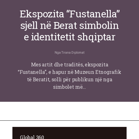
Ekspozita “Fustanella”
sjell në Berat simbolin
e identitetit shqiptar
Nga
Tirana Diplomat
Mes artit dhe traditës, ekspozita
“Fustanella”, e hapur në Muzeun Etnografik
të Beratit, solli për publikun një nga
simbolet më…
Global 360