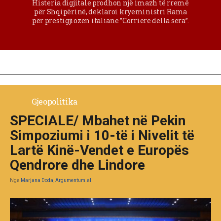
Histeria digjitale prodhon një imazh të rremë
për Shqipërinë, deklaroi kryeministri Rama
për prestigjiozen italiane ”Corriere della sera”.
Gjeopolitika
SPECIALE/ Mbahet në Pekin
Simpoziumi i 10-të i Nivelit të
Lartë Kinë-Vendet e Europës
Qendrore dhe Lindore
Nga
Marjana Doda, Argumentum.al