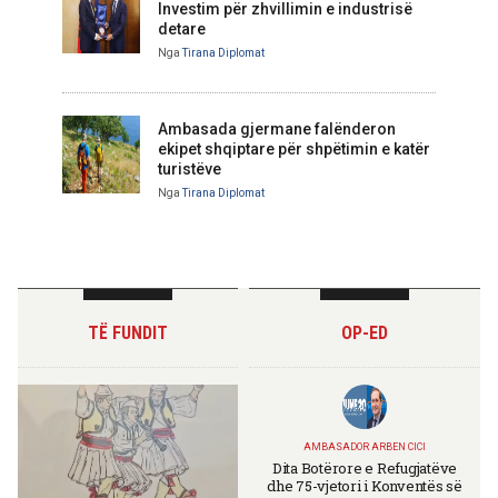
Investim për zhvillimin e industrisë
detare
Nga
Tirana Diplomat
Ambasada gjermane falënderon
ekipet shqiptare për shpëtimin e katër
turistëve
Nga
Tirana Diplomat
TË FUNDIT
OP-ED
AMBASADOR ARBEN CICI
Dita Botërore e Refugjatëve
dhe 75-vjetori i Konventës së