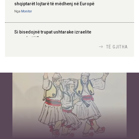
shqiptarët lojtarë të mëdhenj në Europë
Nga
Monitor
Si bisedojnë trupat ushtarake izraelite
me robotët?
Nga
TiranaDiplomat.com
TË GJITHA
Si po e luftojnë terrorizmin shërbimet
inteligjente izraelite
Nga
Or Shalom