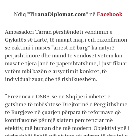
Ndiq
"TiranaDiplomat.com"
në
Facebook
Ambasadori Tarran përshëndeti vendimin e
Gjykatës së Lartë, të muajit maj, i cili rikonfirmon
se caktimi i masës “arrest në burg” ka natyrë
përjashtimore dhe mund të vendoset vetëm kur
masat e tjera janë të papërshtatshme, i justifikuar
vetëm mbi bazën e arsyetimit konkret, të
individualizuar, dhe të rishikueshëm.
“Prezenca e OSBE-së në Shqipëri mbetet e
gatshme të mbështesë Drejtorinë e Përgjithshme
të Burgjeve në çuarjen përpara të reformave që
kontribuojnë për një sistem penitenciar më
efektiv, më human dhe më modern. Objektivi ynë i
përbashkët është një sistem që mbron të drejtat e