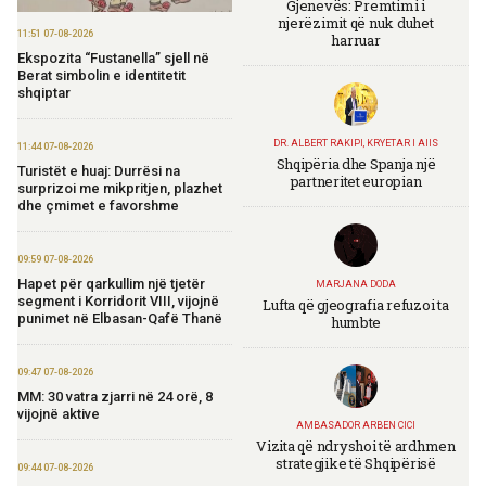
Gjenevës: Premtimi i
njerëzimit që nuk duhet
11:51 07-08-2026
harruar
Ekspozita “Fustanella” sjell në
Berat simbolin e identitetit
shqiptar
DR. ALBERT RAKIPI, KRYETAR I AIIS
11:44 07-08-2026
Shqipëria dhe Spanja një
Turistët e huaj: Durrësi na
partneritet europian
surprizoi me mikpritjen, plazhet
dhe çmimet e favorshme
09:59 07-08-2026
Hapet për qarkullim një tjetër
MARJANA DODA
segment i Korridorit VIII, vijojnë
Lufta që gjeografia refuzoi ta
punimet në Elbasan-Qafë Thanë
humbte
09:47 07-08-2026
MM: 30 vatra zjarri në 24 orë, 8
vijojnë aktive
AMBASADOR ARBEN CICI
Vizita që ndryshoi të ardhmen
strategjike të Shqipërisë
09:44 07-08-2026