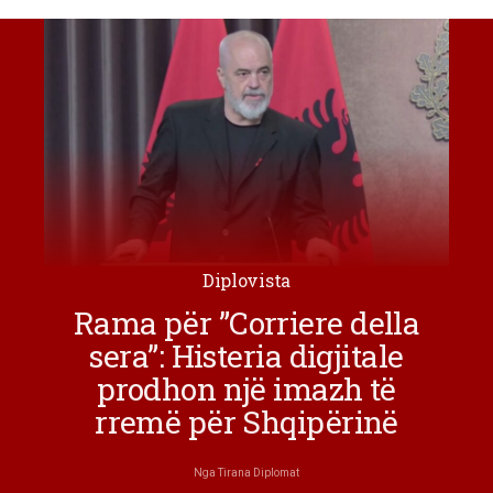
Diplovista
Rama për ”Corriere della
sera”: Histeria digjitale
prodhon një imazh të
rremë për Shqipërinë
Nga
Tirana Diplomat