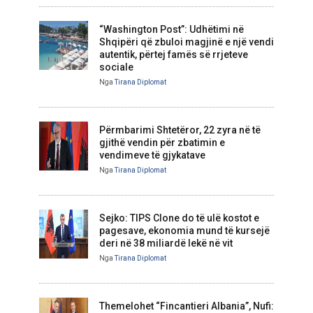
“Washington Post”: Udhëtimi në
Shqipëri që zbuloi magjinë e një vendi
autentik, përtej famës së rrjeteve
sociale
Nga
Tirana Diplomat
Përmbarimi Shtetëror, 22 zyra në të
gjithë vendin për zbatimin e
vendimeve të gjykatave
Nga
Tirana Diplomat
Sejko: TIPS Clone do të ulë kostot e
pagesave, ekonomia mund të kursejë
deri në 38 miliardë lekë në vit
Nga
Tirana Diplomat
Themelohet “Fincantieri Albania”, Nufi: