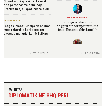
Shkodrani: Kujdesi për fëmijët
dhe personat me sëmundje
kronike ndaj ekspozimit në diell
DR. ARBEN RAMKAJ
08:47 07-08-2026
Teologu në shoqërinë
shqiptare: ndërmjet formimit
“Logos Press”: Shqipëria shënon
fetar dhe angazhimit publik
rritje rekord të kërkesës për
akomodime turistike në Ballkan
20:50 06-08-2026
Ibrahimaj: OBP lançon
TIRANA DIPLOMAT
TË GJITHA
TË GJITHA
platformën e re elektronike të
Italia Strategjike — Ku është
prokurimeve
Shqipëria?
19:50 06-08-2026
Koçiu: Elbasani, destinacion i
rëndësishëm dhe motor i
zhvillimit ekonomik të vendit
TIRANA DIPLOMAT
“Shqipëria në BE, projekt më i
DITARI
madh se amaneti i
DIPLOMATIK NË SHQIPËRI
Skënderbeut dhe Ismail
16:51 06-08-2026
Qemalit”
Shqipëria avancon në zbatimin e
Planit të Rritjes të BE-së