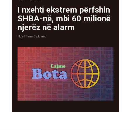
I nxehti ekstrem përfshin
SHBA-në, mbi 60 milionë
njerëz në alarm
Nga
Tirana Diplomat