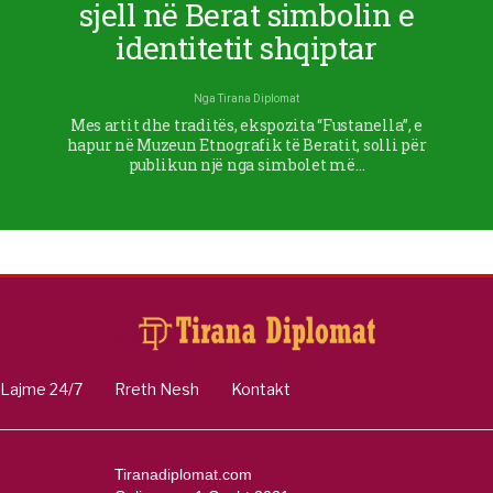
sjell në Berat simbolin e
identitetit shqiptar
Nga
Tirana Diplomat
Mes artit dhe traditës, ekspozita “Fustanella”, e
hapur në Muzeun Etnografik të Beratit, solli për
publikun një nga simbolet më…
Lajme 24/7
Rreth Nesh
Kontakt
Tiranadiplomat.com