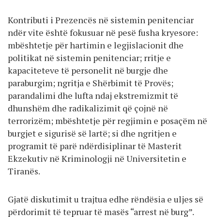
Kontributi i Prezencës në sistemin penitenciar
ndër vite është fokusuar në pesë fusha kryesore:
mbështetje për hartimin e legjislacionit dhe
politikat në sistemin penitenciar; rritje e
kapaciteteve të personelit në burgje dhe
paraburgim; ngritja e Shërbimit të Provës;
parandalimi dhe lufta ndaj ekstremizmit të
dhunshëm dhe radikalizimit që çojnë në
terrorizëm; mbështetje për regjimin e posaçëm në
burgjet e sigurisë së lartë; si dhe ngritjen e
programit të parë ndërdisiplinar të Masterit
Ekzekutiv në Kriminologji në Universitetin e
Tiranës.
Gjatë diskutimit u trajtua edhe rëndësia e uljes së
përdorimit të tepruar të masës “arrest në burg”.