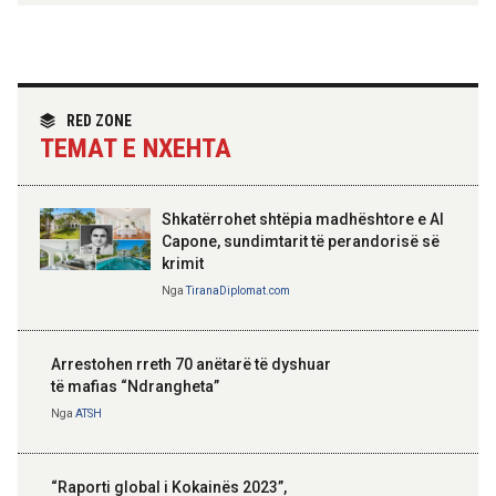
Hoxha takim me zyrtarë të lartë të DASH:
Angazhim i përbashkët për forcimin e
partneritetit strategjik
Nga
Tirana Diplomat
RED ZONE
TEMAT E NXEHTA
Shkatërrohet shtëpia madhështore e Al
Capone, sundimtarit të perandorisë së
krimit
Nga
TiranaDiplomat.com
Arrestohen rreth 70 anëtarë të dyshuar
të mafias “Ndrangheta”
Nga
ATSH
“Raporti global i Kokainës 2023”,