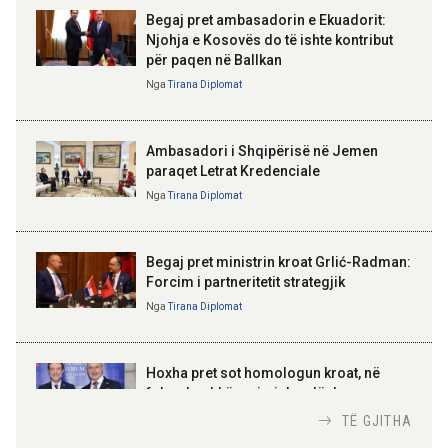
Begaj pret ambasadorin e Ekuadorit:
Njohja e Kosovës do të ishte kontribut
15:53 06-08-2026
për paqen në Ballkan
Begaj në panairin në Ulqin: Libri
ELISA SPIROPALI
mban gjallë gjuhën, kulturën dhe
Kriza e Parlamentit është
Nga
Tirana Diplomat
identitetin tonë shqiptar
kriza e Republikës
Parlamentare
Ambasadori i Shqipërisë në Jemen
paraqet Letrat Kredenciale
Nga
Tirana Diplomat
BAJRAM BEGAJ, PRESIDENTI I REPUBLIKËS
SË SHQIPËRISË
Gëzuar Ditën e Pavarësisë,
Kosovë!
Begaj pret ministrin kroat Grlić-Radman:
Forcim i partneritetit strategjik
Nga
Tirana Diplomat
AMER JUKA
100-vjetori i themelimit të
Hoxha pret sot homologun kroat, në
Urdhrit të Skënderbeut
fokus bashkëpunimi dypalësh
Nga
Tirana Diplomat
TË GJITHA