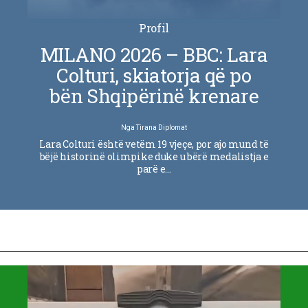
Profil
MILANO 2026 – BBC: Lara
Colturi, skiatorja që po
bën Shqipërinë krenare
Nga
Tirana Diplomat
Lara Colturi është vetëm 19 vjeçe, por ajo mund të
bëjë historinë olimpike duke u bërë medalistja e
parë e…