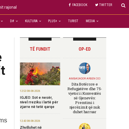
FACEBOOK
TWITTER
it rajonal
D#
KULTURA
PLUS+
TURIST
MEDIA
TË FUNDIT
OP-ED
e
t
AMBASADOR ARBEN CICI
Dita Botërore e
Refugjatëve dhe 75-
12:53 08-08-2026
vjetori i Konventës
IGJEO: Sot e nesër,
së Gjenevës:
nivel rreziku i lartë për
Premtimi i
zjarre në tetë qarqe
njerëzimit që nuk
duhet harruar
ams
12:43 08-08-2026
Zhvillohet në