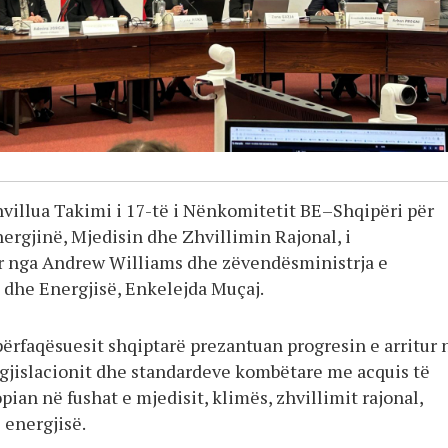
hvillua Takimi i 17-të i Nënkomitetit BE–Shqipëri për
ergjinë, Mjedisin dhe Zhvillimin Rajonal, i
r nga Andrew Williams dhe zëvendësministrja e
s dhe Energjisë, Enkelejda Muçaj.
përfaqësuesit shqiptarë prezantuan progresin e arritur 
egjislacionit dhe standardeve kombëtare me acquis të
ian në fushat e mjedisit, klimës, zhvillimit rajonal,
 energjisë.