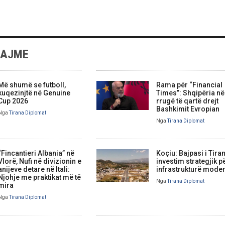
LAJME
Më shumë se futboll,
Rama për “Financial
kuqezinjtë në Genuine
Times”: Shqipëria në
Cup 2026
rrugë të qartë drejt
Bashkimit Evropian
Nga
Tirana Diplomat
Nga
Tirana Diplomat
“Fincantieri Albania” në
Koçiu: Bajpasi i Tira
Vlorë, Nufi në divizionin e
investim strategjik p
anijeve detare në Itali:
infrastrukturë mode
Njohje me praktikat më të
Nga
Tirana Diplomat
mira
Nga
Tirana Diplomat