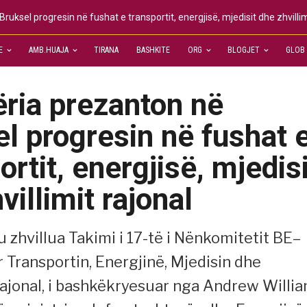
uksel progresin në fushat e transportit, energjisë, mjedisit dhe zhvillim
E
AMB.HUAJA
TIRANA
BASHKITE
ORG
BLOGJET
GLOB
ria prezanton në
l progresin në fushat 
ortit, energjisë, mjedisi
villimit rajonal
 zhvillua Takimi i 17-të i Nënkomitetit BE–
r Transportin, Energjinë, Mjedisin dhe
Rajonal, i bashkëkryesuar nga Andrew Willi