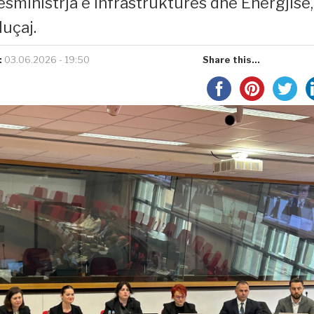
sministrja e Infrastrukturës dhe Energjisë,
uçaj.
:
03.06.2026 - 19:50
Share this...