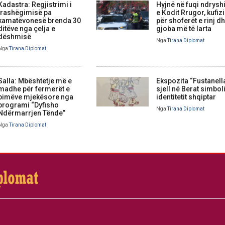
Kadastra: Regjistrimi i
Hyjnë në fuqi ndrysh
trashëgimisë pa
e Kodit Rrugor, kufi
kamatëvonesë brenda 30
për shoferët e rinj d
ditëve nga çelja e
gjoba më të larta
dëshmisë
Nga
Tirana Diplomat
Nga
Tirana Diplomat
Salla: Mbështetje më e
Ekspozita “Fustanell
madhe për fermerët e
sjell në Berat simbol
bimëve mjekësore nga
identitetit shqiptar
programi “Dyfisho
Nga
Tirana Diplomat
Ndërmarrjen Tënde”
Nga
Tirana Diplomat