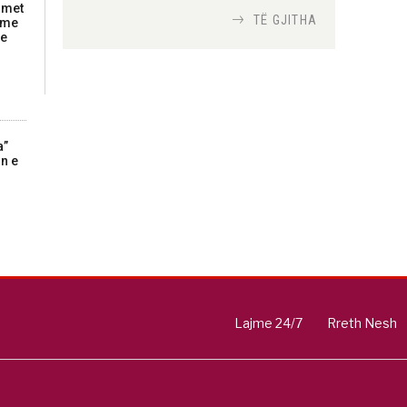
imet
TË GJITHA
zime
he
Si bisedojnë trupat
ushtarake izraelite me
robotët?
Nga
TiranaDiplomat.com
a”
in e
Si po e luftojnë
terrorizmin shërbimet
inteligjente izraelite
Nga
Or Shalom
Lajme 24/7
Rreth Nesh