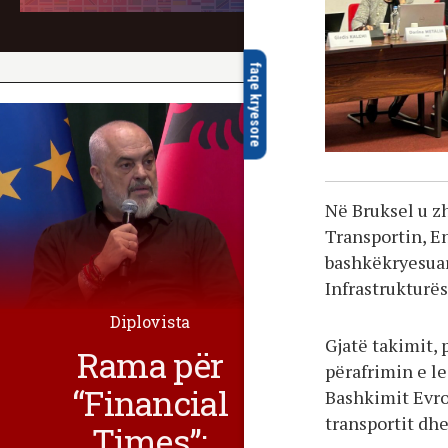
faqe kryesore
Në Bruksel u z
Transportin, En
bashkëkryesua
Infrastrukturë
Diplovista
Gjatë takimit, 
Rama për
përafrimin e l
“Financial
Bashkimit Evrop
transportit dhe
Times”: