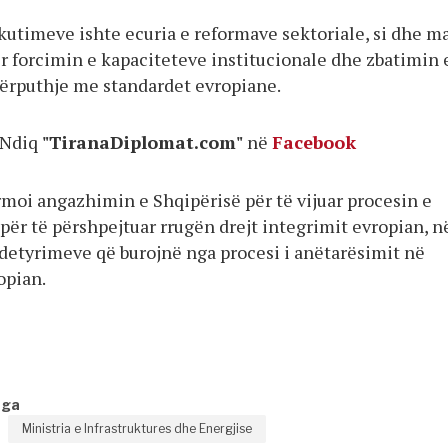
kutimeve ishte ecuria e reformave sektoriale, si dhe m
r forcimin e kapaciteteve institucionale dhe zbatimin 
përputhje me standardet evropiane.
Ndiq
"TiranaDiplomat.com"
në
Facebook
rmoi angazhimin e Shqipërisë për të vijuar procesin e
për të përshpejtuar rrugën drejt integrimit evropian, n
detyrimeve që burojnë nga procesi i anëtarësimit në
opian.
nga
Ministria e Infrastruktures dhe Energjise