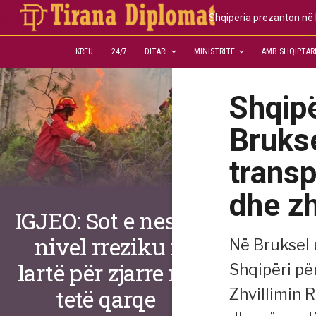
Shqipëria prezanton në Br
KREU
24/7
DITARI
MINISTRITE
AMB.SHQIPTAR
Shqipë
Brukse
transp
dhe zh
IGJEO: Sot e nesër,
nivel rreziku i
Në Bruksel u
lartë për zjarre në
Shqipëri pë
tetë qarqe
Zhvillimin 