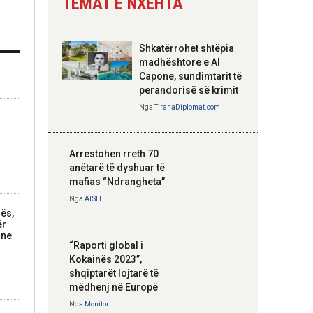
TEMAT E NXEHTA
Nga
Tirana Diplomat
Shkatërrohet shtëpia
Hoxha takim me
madhështore e Al
zyrtarë të lartë të
Capone, sundimtarit të
DASH: Angazhim i
perandorisë së krimit
përbashkët për
Nga
TiranaDiplomat.com
forcimin e partneritetit
strategjik
Nga
Tirana Diplomat
Arrestohen rreth 70
anëtarë të dyshuar të
mafias “Ndrangheta”
Nga
ATSH
nës,
ër
rne
“Raporti global i
Kokainës 2023”,
shqiptarët lojtarë të
mëdhenj në Europë
Nga
Monitor