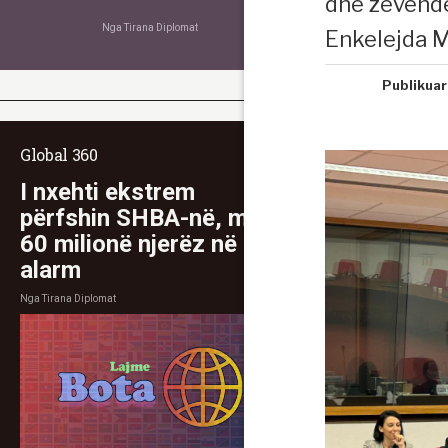
dhe zëvendë
Nga
Tirana Diplomat
Enkelejda M
Publikuar
Global 360
I nxehti ekstrem
përfshin SHBA-në, mbi
60 milionë njerëz në
alarm
Nga
Tirana Diplomat