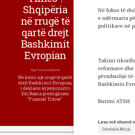
Shqipëria
Në fokus të dis
në rrugë të
e ndërmarra pë
politikave në 
qartë drejt
Bashkimit
Evropian
Takimi rikonfi
reformave dhe 
Nga
Tirana Diplomat
përmbushje të 
Ne kemi një rrugë të qartë
drejt Bashkimit Evropian,
Bashkimin Evr
i deklaroi kryeministri
Edi Rama prestigjiozes
”Finacial Times”.
Burimi ATSH
Lexo më shumë 
Enkelejda Muçaj