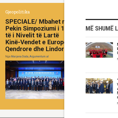
Gjeopolitika
SPECIALE/ Mbahet në
MË SHUMË 
Pekin Simpoziumi i 10-
të i Nivelit të Lartë
Kinë-Vendet e Europës
Qendrore dhe Lindore
Nga
Marjana Doda, Argumentum.al