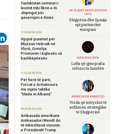
Taxhikistan seminari i
leximit mbi librin e Xi
DR. ALBERT RAKIPI, KRYETAR
Jinpingut për
I AIIS
qeverisjen e Kinës
Shqipëria dhe Spanja
një partneritet
europian
11:59 08-08-2026
Vijojnë punimet për
Muzeun Hebraik në
Vlorë, Gonxhja:
Promovim i kujtesës së
bashkëjetesës
MARJANA DODA
Lufta që gjeografia
refuzoi ta humbte
11:56 08-08-2026
Për herë të parë,
Forcat e Armatosura
me mjete taktike
“Made in Albania”
AMBASADOR ARBEN CICI
Vizita që ndryshoi të
ardhmen strategjike
09:24 08-08-2026
të Shqipërisë
Ambasada amerikane:
Ambasadori Wendt do
të mbështesë vizionin
e Presidentit Trump