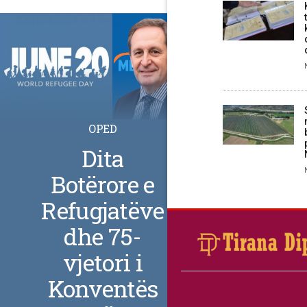
OPED
Dita
Botërore e
Refugjatëve
dhe 75-
vjetori i
Konventës