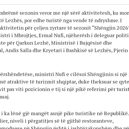
 mbrëmë sezonin veror me një sërë aktivitetesh, ku mo
të Lezhës, por edhe turistë nga vende të ndryshme. I
ktivitetin për çeljen zyrtare të sezonit “Shëngjin 2026
stri i Mbrojtjes, Ermal Nufi, njëherësh i deleguar politi
ste për Qarkun Lezhë, Ministrisë i Bujqësisë dhe
l, Andis Salla dhe Kryetari i Bashkisë së Lezhës, Pjerin
 përshëndetëse, ministri Nufi e cilësoi Shëngjinin si një
ë atraktive të turizmit shqiptar, duke theksuar se qyte
t pas viti pozicionin e tij si një pikë referimi për turis
huaj.
i ka lënë gjë mangët asnjë pike turistike në Republikë.
ier, niveli i përgatitjes së të gjithë restoranteve,
omoduese në Shëngjin është i jashtëzakonshëm dhe pë