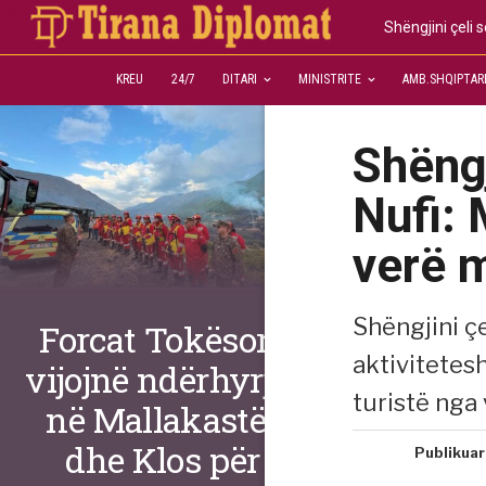
Shëngjini çeli 
KREU
24/7
DITARI
MINISTRITE
AMB.SHQIPTAR
Shëngj
Nufi: 
verë 
Shëngjini ç
Forcat Tokësore
aktivitetes
vijojnë ndërhyrjet
turistë nga
në Mallakastër
dhe Klos për
Publikuar