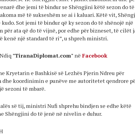
renarë dhe jemi të bindur se Shëngjini këtë sezon do të
akoma më të sukseshëm se ai i kaluari. Këtë vit, Shëngj
 kudo. Sot jemi të bindur që ky sezon do të shënojë një
m për ata që do të vijnë, por edhe për bizneset, të cilët 
të kenë një standard të ri”, u shpreh ministri.
Ndiq
"TiranaDiplomat.com"
në
Facebook
he Kryetarin e Bashkisë së Lezhës Pjerin Ndreu për
 dhe koordinimin e punëve me autoritetet qendrore p
jë sezoni të mbarë.
jalës së tij, ministri Nufi shprehu bindjen se edhe këtë
e Shëngjini do të jenë në nivelin e duhur.
SH