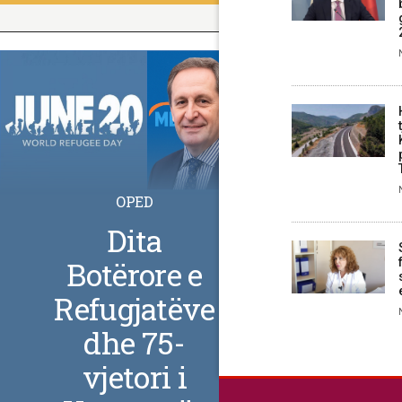
OPED
Dita
Botërore e
Refugjatëve
dhe 75-
vjetori i