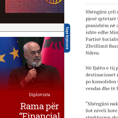
Shëngjini çeli
pjesë qytetarë 
pranishëm në a
faqe kryesore
ishte edhe Mini
Partisë Sociali
Zhvillimit Rura
Ndreu.
Në fjalën e tij
destinacionet m
po konsolidon vi
vendas dhe të 
Diplovista
Rama për
“Shëngjini nuk 
Sot niveli hotel
“Financial
strukturave ak