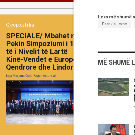
Lexo më shumë 
Gjeopolitika
Bashkia Lezhe
SPECIALE/ Mbahet në
Pekin Simpoziumi i 10-
të i Nivelit të Lartë
Kinë-Vendet e Europës
MË SHUMË 
Qendrore dhe Lindore
Nga
Marjana Doda, Argumentum.al