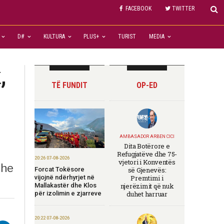
FACEBOOK
TWITTER
D#
KULTURA
PLUS+
TURIST
MEDIA
,
TË FUNDIT
OP-ED
AMBASADOR ARBEN CICI
Dita Botërore e
Refugjatëve dhe 75-
20:26 07-08-2026
vjetori i Konventës
dhe
Forcat Tokësore
së Gjenevës:
vijojnë ndërhyrjet në
Premtimi i
Mallakastër dhe Klos
njerëzimit që nuk
për izolimin e zjarreve
duhet harruar
20:22 07-08-2026