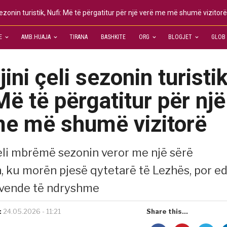
sezonin turistik, Nufi: Më të përgatitur për një verë me më shumë vizitorë
E
AMB.HUAJA
TIRANA
BASHKITE
ORG
BLOGJET
GLOB
ini çeli sezonin turistik
Më të përgatitur për një
me më shumë vizitorë
eli mbrëmë sezonin veror me një sërë
h, ku morën pjesë qytetarë të Lezhës, por e
 vende të ndryshme
:
24.05.2026 - 11:21
Share this...