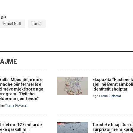
nga
Ermal Nufi
Turist
LAJME
Salla: Mbështetje më e
Ekspozita “Fustanell
madhe për fermerët e
sjell në Berat simbol
bimëve mjekësore nga
identitetit shqiptar
programi “Dyfisho
Nga
Tirana Diplomat
Ndërmarrjen Tënde”
Nga
Tirana Diplomat
Rritet me 127 miliardë
Turistët e huaj: Durrë
lekë qarkullimi i
surprizoi me mikprit