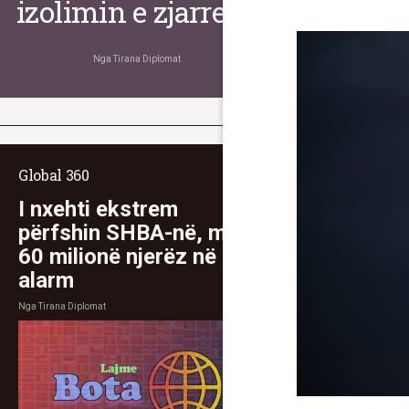
izolimin e zjarreve
Nga
Tirana Diplomat
Global 360
I nxehti ekstrem
përfshin SHBA-në, mbi
60 milionë njerëz në
alarm
Nga
Tirana Diplomat