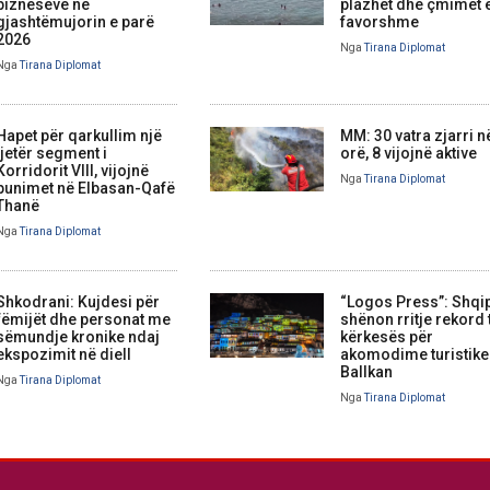
bizneseve në
plazhet dhe çmimet 
gjashtëmujorin e parë
favorshme
2026
Nga
Tirana Diplomat
Nga
Tirana Diplomat
Hapet për qarkullim një
MM: 30 vatra zjarri n
tjetër segment i
orë, 8 vijojnë aktive
Korridorit VIII, vijojnë
Nga
Tirana Diplomat
punimet në Elbasan-Qafë
Thanë
Nga
Tirana Diplomat
Shkodrani: Kujdesi për
“Logos Press”: Shqi
fëmijët dhe personat me
shënon rritje rekord 
sëmundje kronike ndaj
kërkesës për
ekspozimit në diell
akomodime turistike
Ballkan
Nga
Tirana Diplomat
Nga
Tirana Diplomat