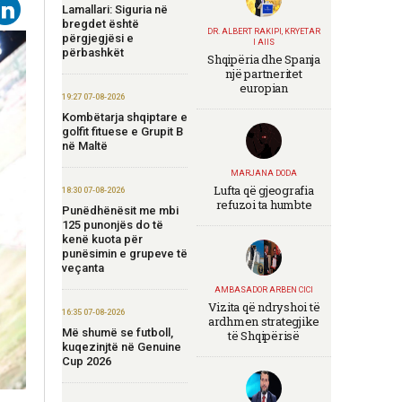
Lamallari: Siguria në
bregdet është
DR. ALBERT RAKIPI, KRYETAR
përgjegjësi e
I AIIS
përbashkët
Shqipëria dhe Spanja
një partneritet
europian
19:27 07-08-2026
Kombëtarja shqiptare e
golfit fituese e Grupit B
në Maltë
MARJANA DODA
Lufta që gjeografia
18:30 07-08-2026
refuzoi ta humbte
Punëdhënësit me mbi
125 punonjës do të
kenë kuota për
punësimin e grupeve të
veçanta
AMBASADOR ARBEN CICI
Vizita që ndryshoi të
16:35 07-08-2026
ardhmen strategjike
Më shumë se futboll,
të Shqipërisë
kuqezinjtë në Genuine
Cup 2026