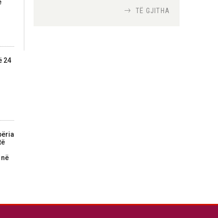
e
TË GJITHA
Si bisedojnë trupat
ushtarake izraelite me
robotët?
Nga
TiranaDiplomat.com
ë 24
Si po e luftojnë
terrorizmin shërbimet
inteligjente izraelite
Nga
Or Shalom
përia
të
 në