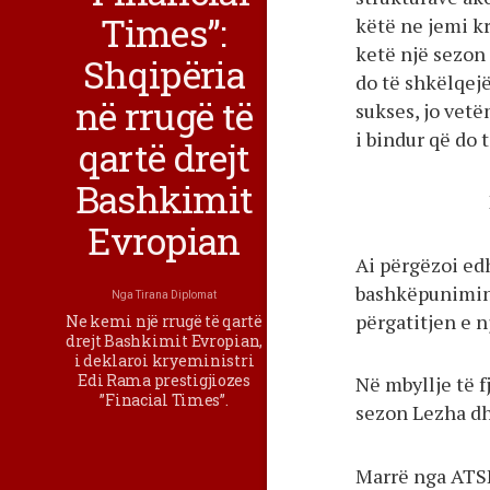
Times”:
këtë ne jemi k
ketë një sezon 
Shqipëria
do të shkëlqejë
në rrugë të
sukses, jo vetë
i bindur që do 
qartë drejt
Bashkimit
Evropian
Ai përgëzoi ed
bashkëpunimin
Nga
Tirana Diplomat
përgatitjen e n
Ne kemi një rrugë të qartë
drejt Bashkimit Evropian,
i deklaroi kryeministri
Edi Rama prestigjiozes
Në mbyllje të f
”Finacial Times”.
sezon Lezha dh
Marrë nga AT