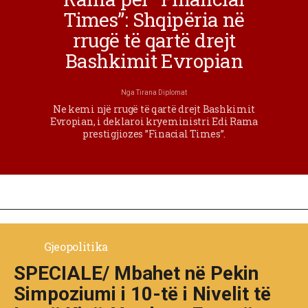
Times”: Shqipëria në
rrugë të qartë drejt
Bashkimit Evropian
Nga
Tirana Diplomat
Ne kemi një rrugë të qartë drejt Bashkimit
Evropian, i deklaroi kryeministri Edi Rama
prestigjiozes ”Finacial Times”.
Gjeopolitika
SPECIALE/ Mbahet në Pekin
Simpoziumi i 10-të i Nivelit të