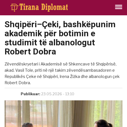
Shqipëri–Çeki, bashkëpunim
akademik për botimin e
studimit të albanologut
Robert Dobra
Zëvendëskryetari i Akademisë së Shkencave të Shqipërisë,
akad. Vasil Tole, priti në një takim zëvendësambasadoren e
Republikës Çeke në Shqipëri, Irena Žižka dhe albanologun çek
Robert Dobra.
Publikuar:
23.05.2026 - 13:10