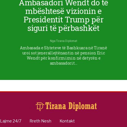
Ambasadori Wendt do të
mbështesë vizionin e
Presidentit Trump për
siguri të përbashkët
Nga
Tirana Diplomat
Ambasada e Shteteve të Bashkuara në Tiranë
uroi sot jenerallejtënantin në pension Eric
Wendt për konfirmimin në detyrën e
ambasadorit…
Lajme 24/7
Rreth Nesh
Kontakt