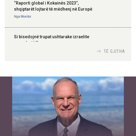
“Raporti global i Kokainës 2023”,
shqiptarët lojtarë të mëdhenj në Europë
Nga
Monitor
Si bisedojnë trupat ushtarake izraelite
me robotët?
Nga
TiranaDiplomat.com
TË GJITHA
Si po e luftojnë terrorizmin shërbimet
inteligjente izraelite
Nga
Or Shalom