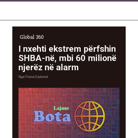
Global 360
I nxehti ekstrem përfshin
SHBA-në, mbi 60 milionë
njerëz në alarm
Nga
Tirana Diplomat