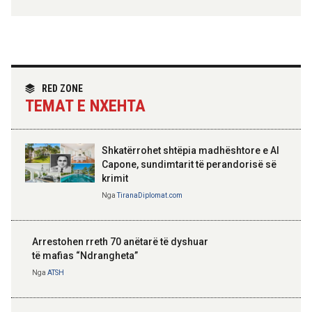
Hoxha takim me zyrtarë të lartë të DASH:
Angazhim i përbashkët për forcimin e
partneritetit strategjik
Nga
Tirana Diplomat
RED ZONE
TEMAT E NXEHTA
Shkatërrohet shtëpia madhështore e Al
Capone, sundimtarit të perandorisë së
krimit
Nga
TiranaDiplomat.com
Arrestohen rreth 70 anëtarë të dyshuar
të mafias “Ndrangheta”
Nga
ATSH