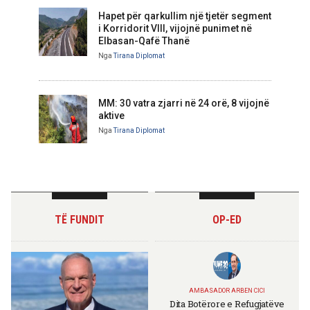
Hapet për qarkullim një tjetër segment
i Korridorit VIII, vijojnë punimet në
Elbasan-Qafë Thanë
Nga
Tirana Diplomat
MM: 30 vatra zjarri në 24 orë, 8 vijojnë
aktive
Nga
Tirana Diplomat
TË FUNDIT
OP-ED
AMBASADOR ARBEN CICI
Dita Botërore e Refugjatëve