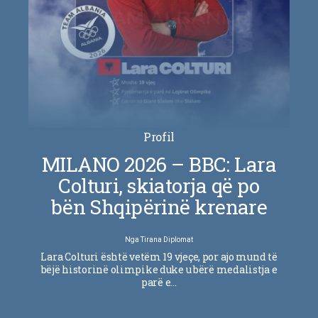
Profil
MILANO 2026 – BBC: Lara
Colturi, skiatorja që po
bën Shqipërinë krenare
Nga
Tirana Diplomat
Lara Colturi është vetëm 19 vjeçe, por ajo mund të
bëjë historinë olimpike duke u bërë medalistja e
parë e…