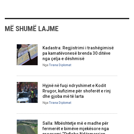
MË SHUMË LAJME
Kadastra: Regjistrimi i trashëgimisë
pa kamatëvonesë brenda 30 ditëve
nga çelja e dëshmisë
Nga
Tirana Diplomat
Hyjnë në fuqi ndryshimet e Kodit
Rrugor, kufizime për shoferët e rinj
dhe gjoba më të larta
Nga
Tirana Diplomat
Salla: Mbështetje më e madhe për
fermerët e bimëve mjekësore nga
programi “Dyfisho Ndërmarrjen