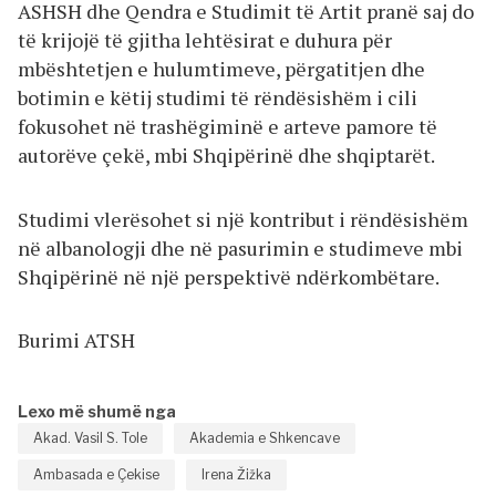
ASHSH dhe Qendra e Studimit të Artit pranë saj do
të krijojë të gjitha lehtësirat e duhura për
mbështetjen e hulumtimeve, përgatitjen dhe
botimin e këtij studimi të rëndësishëm i cili
fokusohet në trashëgiminë e arteve pamore të
autorëve çekë, mbi Shqipërinë dhe shqiptarët.
Studimi vlerësohet si një kontribut i rëndësishëm
në albanologji dhe në pasurimin e studimeve mbi
Shqipërinë në një perspektivë ndërkombëtare.
Burimi ATSH
Lexo më shumë nga
Akad. Vasil S. Tole
Akademia e Shkencave
Ambasada e Çekise
Irena Žižka