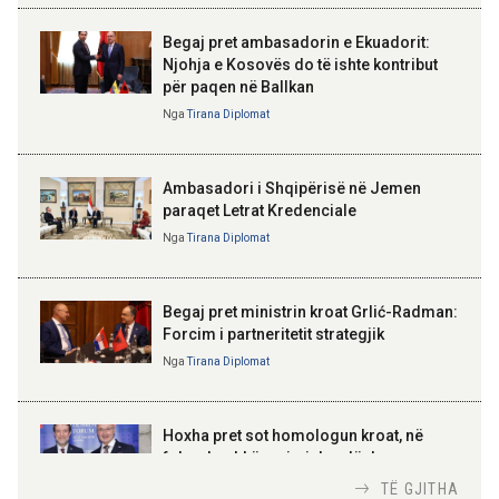
Begaj pret ambasadorin e Ekuadorit:
14:06 07-08-2026
Njohja e Kosovës do të ishte kontribut
Koçiu: Bajpasi i Tiranës, investim
për paqen në Ballkan
strategjik për infrastrukturë
ELISA SPIROPALI
moderne
Kriza e Parlamentit është
Nga
Tirana Diplomat
kriza e Republikës
Parlamentare
Ambasadori i Shqipërisë në Jemen
paraqet Letrat Kredenciale
Nga
Tirana Diplomat
BAJRAM BEGAJ, PRESIDENTI I REPUBLIKËS
SË SHQIPËRISË
Gëzuar Ditën e Pavarësisë,
Kosovë!
Begaj pret ministrin kroat Grlić-Radman:
Forcim i partneritetit strategjik
Nga
Tirana Diplomat
AMER JUKA
100-vjetori i themelimit të
Hoxha pret sot homologun kroat, në
Urdhrit të Skënderbeut
fokus bashkëpunimi dypalësh
Nga
Tirana Diplomat
TË GJITHA