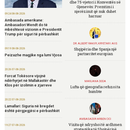
dhe 75-vjetori i Konventës së
Gjenevës: Premtimi i
njerëzimit që nuk duhet
09:24 08-08-2026
harruar
Ambasada amerikane:
Ambasadori Wendt do të
mbështesë vizionin e Presidentit
Trump për siguri të përbashkët
DR. ALBERT RAKIPI, KRYETAR I AIIS
Shqipëria dhe Spanja një
09:19 08-08-2026
partneritet europian
Peizazhe magjike nga lumi Vjosa
20:26 07-08-2026
Forcat Tokësore vijojnë
ndërhyrjet në Mallakastër dhe
MARJANA DODA
Klos për izolimin e zjarreve
Lufta që gjeografia refuzoi ta
humbte
20:22 07-08-2026
Lamallari: Siguria në bregdet
është përgjegjësi e përbashkët
AMBASADOR ARBEN CICI
Vizita që ndryshoi të ardhmen
19:27 07-08-2026
strategjike të Shqipërisë