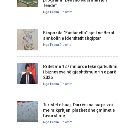
Tënde”
Nga
Tirana Diplomat
Ekspozita “Fustanella” sjell në Berat
simbolin e identitetit shqiptar
Nga
Tirana Diplomat
Rritet me 127 miliardë lekë qarkullimi
i bizneseve në gjashtëmujorin e parë
2026
Nga
Tirana Diplomat
Turistët e huaj: Durrësi na surprizoi
me mikpritjen, plazhet dhe çmimet e
favorshme
Nga
Tirana Diplomat