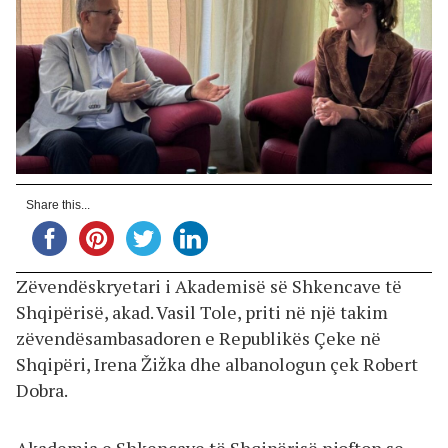
Share this...
Zëvendëskryetari i Akademisë së Shkencave të
Shqipërisë, akad. Vasil Tole, priti në një takim
zëvendësambasadoren e Republikës Çeke në
Shqipëri, Irena Žižka dhe albanologun çek Robert
Dobra.
Akademia e Shkencave të Shqipërisë njofton se