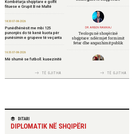
Kombëtarja shqiptare e golfit
fituese e Grupit B në Maltë
18:30 07-08-2026
Punëdhënësit me mbi 125
DR. ARBEN RAMKAJ
Teologu në shoqërinë
punonjës do të kenë kuota për
shqiptare: ndërmjet formimit
punësimin e grupeve të veçanta
fetar dhe angazhimit publik
16:35 07-08-2026
Më shumë se futboll, kuqezinjtë
në Genuine Cup 2026
TIRANA DIPLOMAT
TË GJITHA
TË GJITHA
Italia Strategjike — Ku është
14:10 07-08-2026
Shqipëria?
Rama për “Financial Times”:
Shqipëria në rrugë të qartë drejt
Bashkimit Evropian
14:08 07-08-2026
TIRANA DIPLOMAT
“Shqipëria në BE, projekt më i
“Fincantieri Albania” në Vlorë,
DITARI
madh se amaneti i
Nufi në divizionin e anijeve
DIPLOMATIK NË SHQIPËRI
Skënderbeut dhe Ismail
detare në Itali: Njohje me
Qemalit”
praktikat më të mira