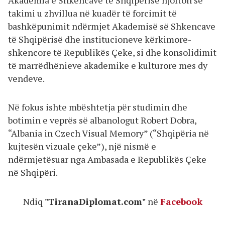
takimi u zhvillua në kuadër të forcimit të
bashkëpunimit ndërmjet Akademisë së Shkencave
të Shqipërisë dhe institucioneve kërkimore-
shkencore të Republikës Çeke, si dhe konsolidimit
të marrëdhënieve akademike e kulturore mes dy
vendeve.
Në fokus ishte mbështetja për studimin dhe
botimin e veprës së albanologut Robert Dobra,
“Albania in Czech Visual Memory” (“Shqipëria në
kujtesën vizuale çeke”), një nismë e
ndërmjetësuar nga Ambasada e Republikës Çeke
në Shqipëri.
Ndiq
"TiranaDiplomat.com"
në
Facebook