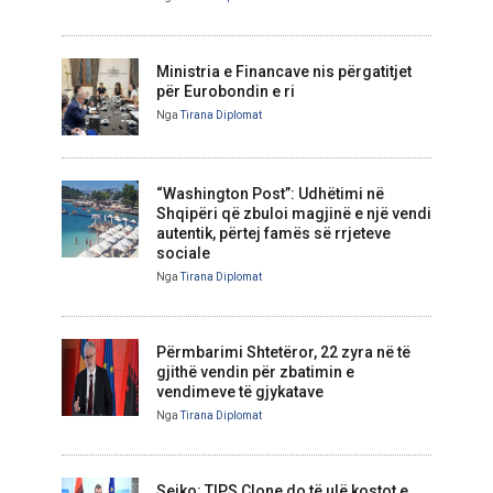
Ministria e Financave nis përgatitjet
për Eurobondin e ri
Nga
Tirana Diplomat
“Washington Post”: Udhëtimi në
Shqipëri që zbuloi magjinë e një vendi
autentik, përtej famës së rrjeteve
sociale
Nga
Tirana Diplomat
Përmbarimi Shtetëror, 22 zyra në të
gjithë vendin për zbatimin e
vendimeve të gjykatave
Nga
Tirana Diplomat
Sejko: TIPS Clone do të ulë kostot e