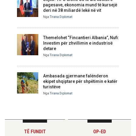
pagesave, ekonomia mund të kursejë
deri në 38 miliardë lekë në vit
Nga
Tirana Diplomat
Themelohet “Fincantieri Albania”, Nufi:
Investim për zhvillimin e industrisë
detare
Nga
Tirana Diplomat
Ambasada gjermane falënderon
ekipet shqiptare për shpëtimin e katër
turistëve
Nga
Tirana Diplomat
TË FUNDIT
OP-ED