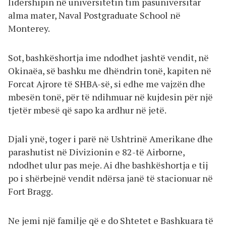
lidershipin në universitetin tim pasuniversitar
alma mater, Naval Postgraduate School në
Monterey.
Sot, bashkëshortja ime ndodhet jashtë vendit, në
Okinaëa, së bashku me dhëndrin tonë, kapiten në
Forcat Ajrore të SHBA-së, si edhe me vajzën dhe
mbesën tonë, për të ndihmuar në kujdesin për një
tjetër mbesë që sapo ka ardhur në jetë.
Djali ynë, toger i parë në Ushtrinë Amerikane dhe
parashutist në Divizionin e 82-të Airborne,
ndodhet ulur pas meje. Ai dhe bashkëshortja e tij
po i shërbejnë vendit ndërsa janë të stacionuar në
Fort Bragg.
Ne jemi një familje që e do Shtetet e Bashkuara të