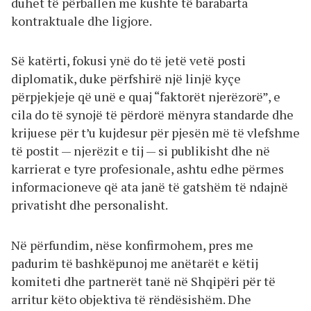
duhet të përballen me kushte të barabarta
kontraktuale dhe ligjore.
Së katërti, fokusi ynë do të jetë vetë posti
diplomatik, duke përfshirë një linjë kyçe
përpjekjeje që unë e quaj “faktorët njerëzorë”, e
cila do të synojë të përdorë mënyra standarde dhe
krijuese për t’u kujdesur për pjesën më të vlefshme
të postit — njerëzit e tij — si publikisht dhe në
karrierat e tyre profesionale, ashtu edhe përmes
informacioneve që ata janë të gatshëm të ndajnë
privatisht dhe personalisht.
Në përfundim, nëse konfirmohem, pres me
padurim të bashkëpunoj me anëtarët e këtij
komiteti dhe partnerët tanë në Shqipëri për të
arritur këto objektiva të rëndësishëm. Dhe