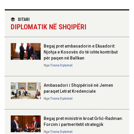
Koçiu: Elbasani, destinacion i
rëndësishëm dhe motor i
zhvillimit ekonomik të vendit
TIRANA DIPLOMAT
“Shqipëria në BE, projekt më i
DITARI
madh se amaneti i
DIPLOMATIK NË SHQIPËRI
Skënderbeut dhe Ismail
16:51 06-08-2026
Qemalit”
Shqipëria avancon në zbatimin e
Planit të Rritjes të BE-së
Begaj pret ambasadorin e Ekuadorit:
Njohja e Kosovës do të ishte kontribut
15:53 06-08-2026
për paqen në Ballkan
Begaj në panairin në Ulqin: Libri
ELISA SPIROPALI
mban gjallë gjuhën, kulturën dhe
Kriza e Parlamentit është
Nga
Tirana Diplomat
identitetin tonë shqiptar
kriza e Republikës
Parlamentare
Ambasadori i Shqipërisë në Jemen
paraqet Letrat Kredenciale
Nga
Tirana Diplomat
BAJRAM BEGAJ, PRESIDENTI I REPUBLIKËS
SË SHQIPËRISË
Gëzuar Ditën e Pavarësisë,
Kosovë!
Begaj pret ministrin kroat Grlić-Radman:
Forcim i partneritetit strategjik
Nga
Tirana Diplomat