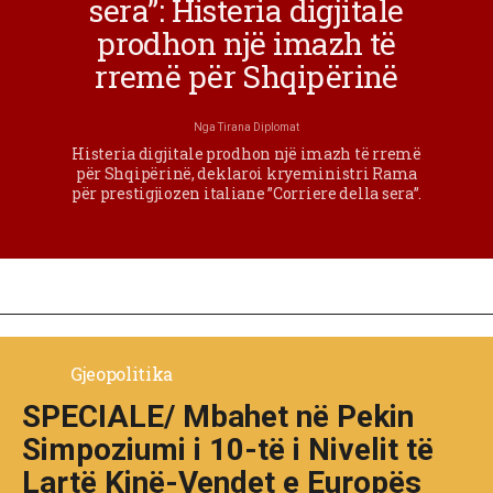
sera”: Histeria digjitale
prodhon një imazh të
rremë për Shqipërinë
Nga
Tirana Diplomat
Histeria digjitale prodhon një imazh të rremë
për Shqipërinë, deklaroi kryeministri Rama
për prestigjiozen italiane ”Corriere della sera”.
Gjeopolitika
SPECIALE/ Mbahet në Pekin
Simpoziumi i 10-të i Nivelit të
Lartë Kinë-Vendet e Europës