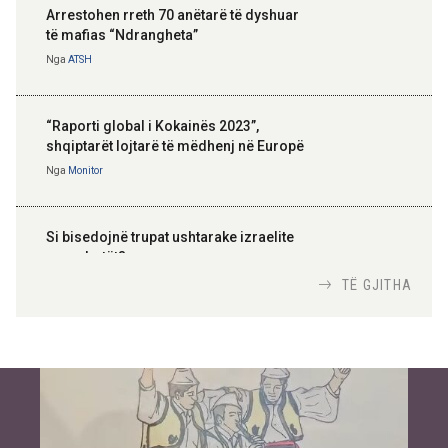
Arrestohen rreth 70 anëtarë të dyshuar
të mafias “Ndrangheta”
Nga
ATSH
“Raporti global i Kokainës 2023”,
shqiptarët lojtarë të mëdhenj në Europë
Nga
Monitor
Si bisedojnë trupat ushtarake izraelite
me robotët?
Nga
TiranaDiplomat.com
TË GJITHA
Si po e luftojnë terrorizmin shërbimet
inteligjente izraelite
Nga
Or Shalom