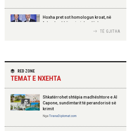
AMER JUKA
100-vjetori i themelimit të
Hoxha pret sot homologun kroat, në
Urdhrit të Skënderbeut
fokus bashkëpunimi dypalësh
Nga
Tirana Diplomat
TË GJITHA
Hoxha takim me zyrtarë të lartë të DASH:
Angazhim i përbashkët për forcimin e
partneritetit strategjik
Nga
Tirana Diplomat
RED ZONE
TEMAT E NXEHTA
Shkatërrohet shtëpia madhështore e Al
Capone, sundimtarit të perandorisë së
krimit
Nga
TiranaDiplomat.com