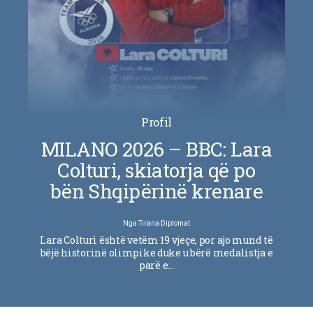
Profil
MILANO 2026 – BBC: Lara
Colturi, skiatorja që po
bën Shqipërinë krenare
Nga
Tirana Diplomat
Lara Colturi është vetëm 19 vjeçe, por ajo mund të
bëjë historinë olimpike duke u bërë medalistja e
parë e…