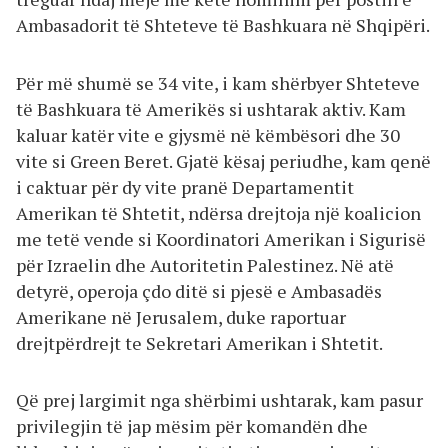
Ambasadorit të Shteteve të Bashkuara në Shqipëri.
Për më shumë se 34 vite, i kam shërbyer Shteteve
të Bashkuara të Amerikës si ushtarak aktiv. Kam
kaluar katër vite e gjysmë në këmbësori dhe 30
vite si Green Beret. Gjatë kësaj periudhe, kam qenë
i caktuar për dy vite pranë Departamentit
Amerikan të Shtetit, ndërsa drejtoja një koalicion
me tetë vende si Koordinatori Amerikan i Sigurisë
për Izraelin dhe Autoritetin Palestinez. Në atë
detyrë, operoja çdo ditë si pjesë e Ambasadës
Amerikane në Jerusalem, duke raportuar
drejtpërdrejt te Sekretari Amerikan i Shtetit.
Që prej largimit nga shërbimi ushtarak, kam pasur
privilegjin të jap mësim për komandën dhe