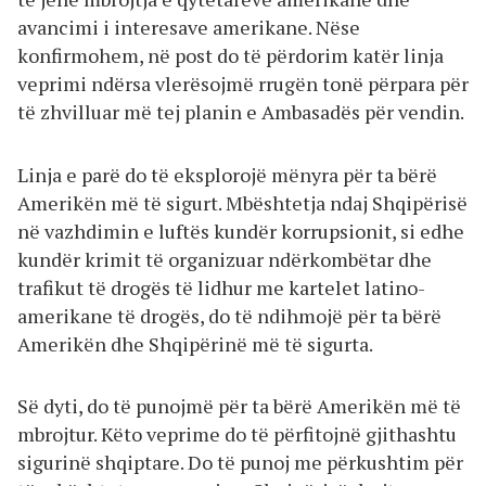
avancimi i interesave amerikane. Nëse
konfirmohem, në post do të përdorim katër linja
veprimi ndërsa vlerësojmë rrugën tonë përpara për
të zhvilluar më tej planin e Ambasadës për vendin.
Linja e parë do të eksplorojë mënyra për ta bërë
Amerikën më të sigurt. Mbështetja ndaj Shqipërisë
në vazhdimin e luftës kundër korrupsionit, si edhe
kundër krimit të organizuar ndërkombëtar dhe
trafikut të drogës të lidhur me kartelet latino-
amerikane të drogës, do të ndihmojë për ta bërë
Amerikën dhe Shqipërinë më të sigurta.
Së dyti, do të punojmë për ta bërë Amerikën më të
mbrojtur. Këto veprime do të përfitojnë gjithashtu
sigurinë shqiptare. Do të punoj me përkushtim për