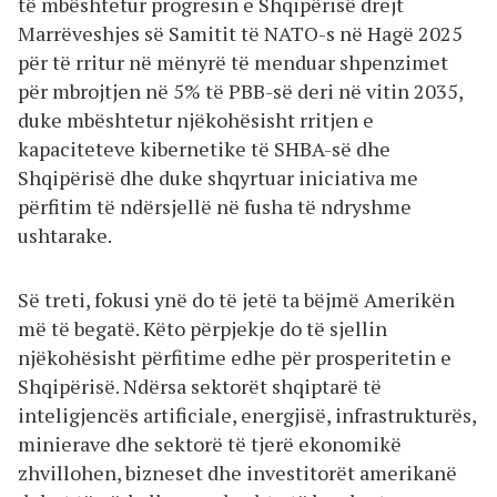
të mbështetur progresin e Shqipërisë drejt
Marrëveshjes së Samitit të NATO-s në Hagë 2025
për të rritur në mënyrë të menduar shpenzimet
për mbrojtjen në 5% të PBB-së deri në vitin 2035,
duke mbështetur njëkohësisht rritjen e
kapaciteteve kibernetike të SHBA-së dhe
Shqipërisë dhe duke shqyrtuar iniciativa me
përfitim të ndërsjellë në fusha të ndryshme
ushtarake.
Së treti, fokusi ynë do të jetë ta bëjmë Amerikën
më të begatë. Këto përpjekje do të sjellin
njëkohësisht përfitime edhe për prosperitetin e
Shqipërisë. Ndërsa sektorët shqiptarë të
inteligjencës artificiale, energjisë, infrastrukturës,
minierave dhe sektorë të tjerë ekonomikë
zhvillohen, bizneset dhe investitorët amerikanë