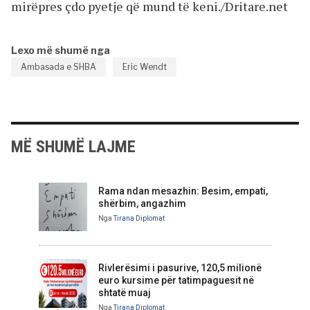
mirëpres çdo pyetje që mund të keni./Dritare.net
Lexo më shumë nga
Ambasada e SHBA
Eric Wendt
MË SHUMË LAJME
Rama ndan mesazhin: Besim, empati,
shërbim, angazhim
Nga
Tirana Diplomat
Rivlerësimi i pasurive, 120,5 milionë
euro kursime për tatimpaguesit në
shtatë muaj
Nga
Tirana Diplomat