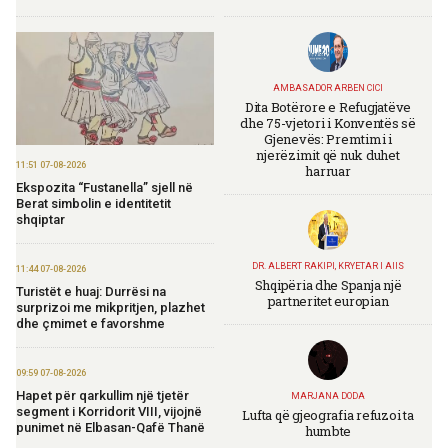
AMBASADOR ARBEN CICI
Dita Botërore e Refugjatëve
dhe 75-vjetori i Konventës së
Gjenevës: Premtimi i
njerëzimit që nuk duhet
11:51 07-08-2026
harruar
Ekspozita “Fustanella” sjell në
Berat simbolin e identitetit
shqiptar
DR. ALBERT RAKIPI, KRYETAR I AIIS
11:44 07-08-2026
Shqipëria dhe Spanja një
Turistët e huaj: Durrësi na
partneritet europian
surprizoi me mikpritjen, plazhet
dhe çmimet e favorshme
09:59 07-08-2026
Hapet për qarkullim një tjetër
MARJANA DODA
segment i Korridorit VIII, vijojnë
Lufta që gjeografia refuzoi ta
punimet në Elbasan-Qafë Thanë
humbte