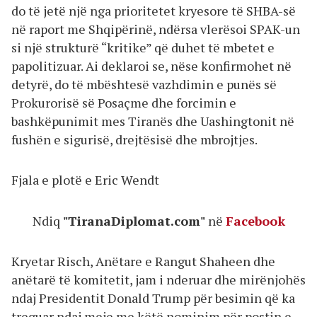
do të jetë një nga prioritetet kryesore të SHBA-së
në raport me Shqipërinë, ndërsa vlerësoi SPAK-un
si një strukturë “kritike” që duhet të mbetet e
papolitizuar. Ai deklaroi se, nëse konfirmohet në
detyrë, do të mbështesë vazhdimin e punës së
Prokurorisë së Posaçme dhe forcimin e
bashkëpunimit mes Tiranës dhe Uashingtonit në
fushën e sigurisë, drejtësisë dhe mbrojtjes.
Fjala e plotë e Eric Wendt
Ndiq
"TiranaDiplomat.com"
në
Facebook
Kryetar Risch, Anëtare e Rangut Shaheen dhe
anëtarë të komitetit, jam i nderuar dhe mirënjohës
ndaj Presidentit Donald Trump për besimin që ka
treguar ndaj meje me këtë nominim për postin e