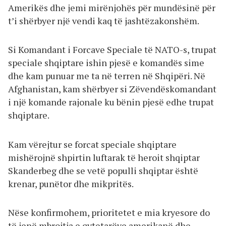
Amerikës dhe jemi mirënjohës për mundësinë për
t’i shërbyer një vendi kaq të jashtëzakonshëm.
Si Komandant i Forcave Speciale të NATO-s, trupat
speciale shqiptare ishin pjesë e komandës sime
dhe kam punuar me ta në terren në Shqipëri. Në
Afghanistan, kam shërbyer si Zëvendëskomandant
i një komande rajonale ku bënin pjesë edhe trupat
shqiptare.
Kam vërejtur se forcat speciale shqiptare
mishërojnë shpirtin luftarak të heroit shqiptar
Skanderbeg dhe se vetë populli shqiptar është
krenar, punëtor dhe mikpritës.
Nëse konfirmohem, prioritetet e mia kryesore do
të jenë mbrojtja e qytetarëve amerikanë dhe