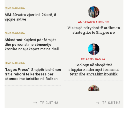
09:47 07-08-2026
MM: 30 vatra zjarri në 24 orë, 8
vijojnë aktive
AMBASADOR ARBEN CICI
Vizita që ndryshoi të ardhmen
strategjike të Shqipërisë
09:44 07-08-2026
Shkodrani: Kujdesi për fëmijët
dhe personat me sëmundje
kronike ndaj ekspozimit në diell
DR. ARBEN RAMKAJ
08:47 07-08-2026
Teologu në shoqërinë
shqiptare: ndërmjet formimit
“Logos Press”: Shqipëria shënon
fetar dhe angazhimit publik
rritje rekord të kërkesës për
akomodime turistike në Ballkan
20:50 06-08-2026
Ibrahimaj: OBP lançon
TIRANA DIPLOMAT
TË GJITHA
TË GJITHA
platformën e re elektronike të
Italia Strategjike — Ku është
prokurimeve
Shqipëria?
19:50 06-08-2026