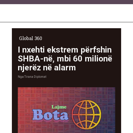
Global 360
I nxehti ekstrem përfshin
SHBA-në, mbi 60 milionë
njerëz në alarm
Nga
Tirana Diplomat