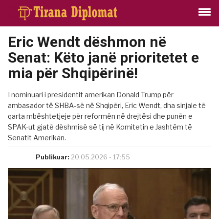
Eric Wendt dëshmon në
Senat: Këto janë prioritetet e
mia për Shqipërinë!
I nominuari i presidentit amerikan Donald Trump për
ambasador të SHBA-së në Shqipëri, Eric Wendt, dha sinjale të
qarta mbështetjeje për reformën në drejtësi dhe punën e
SPAK-ut gjatë dëshmisë së tij në Komitetin e Jashtëm të
Senatit Amerikan.
Publikuar:
20.05.2026 - 17:55