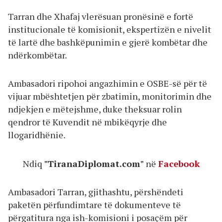
Tarran dhe Xhafaj vlerësuan pronësinë e fortë
institucionale të komisionit, ekspertizën e nivelit
të lartë dhe bashkëpunimin e gjerë kombëtar dhe
ndërkombëtar.
Ambasadori ripohoi angazhimin e OSBE-së për të
vijuar mbështetjen për zbatimin, monitorimin dhe
ndjekjen e mëtejshme, duke theksuar rolin
qendror të Kuvendit në mbikëqyrje dhe
llogaridhënie.
Ndiq
"TiranaDiplomat.com"
në
Facebook
Ambasadori Tarran, gjithashtu, përshëndeti
paketën përfundimtare të dokumenteve të
përgatitura nga ish-komisioni i posaçëm për