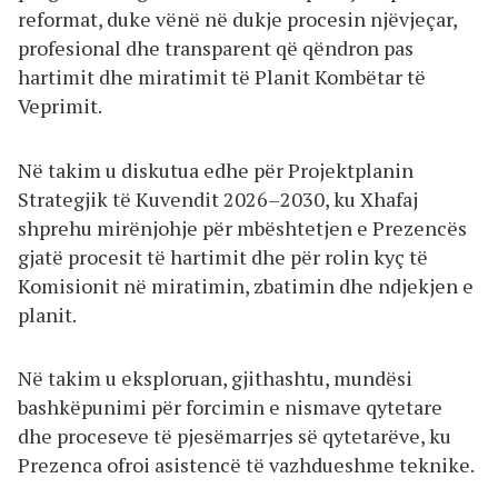
reformat, duke vënë në dukje procesin njëvjeçar,
profesional dhe transparent që qëndron pas
hartimit dhe miratimit të Planit Kombëtar të
Veprimit.
Në takim u diskutua edhe për Projektplanin
Strategjik të Kuvendit 2026–2030, ku Xhafaj
shprehu mirënjohje për mbështetjen e Prezencës
gjatë procesit të hartimit dhe për rolin kyç të
Komisionit në miratimin, zbatimin dhe ndjekjen e
planit.
Në takim u eksploruan, gjithashtu, mundësi
bashkëpunimi për forcimin e nismave qytetare
dhe proceseve të pjesëmarrjes së qytetarëve, ku
Prezenca ofroi asistencë të vazhdueshme teknike.