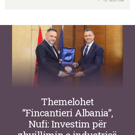
Si po e luftojnë terrorizmin shërbimet
inteligjente izraelite
Nga
Or Shalom
Themelohet
“Fincantieri Albania”,
Nufi: Investim për
zhvillimin e industrisë