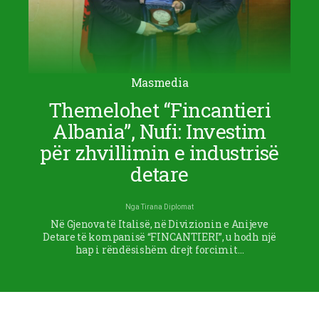
Masmedia
Themelohet “Fincantieri
Albania”, Nufi: Investim
për zhvillimin e industrisë
detare
Nga
Tirana Diplomat
Në Gjenova të Italisë, në Divizionin e Anijeve
Detare të kompanisë “FINCANTIERI”, u hodh një
hap i rëndësishëm drejt forcimit…