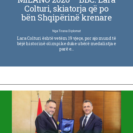
Colturi, skiatorja që po
bën Shqipërinë krenare
Nga
Tirana Diplomat
Lara Colturi është vetëm 19 vjeçe, por ajo mund të
bëjë historinë olimpike duke u bërë medalistja e
parë e…