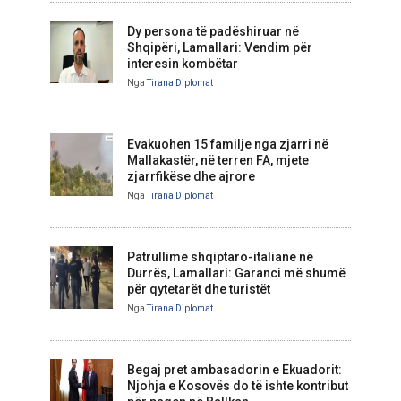
Dy persona të padëshiruar në
Shqipëri, Lamallari: Vendim për
interesin kombëtar
Nga
Tirana Diplomat
Evakuohen 15 familje nga zjarri në
Mallakastër, në terren FA, mjete
zjarrfikëse dhe ajrore
Nga
Tirana Diplomat
Patrullime shqiptaro-italiane në
Durrës, Lamallari: Garanci më shumë
për qytetarët dhe turistët
Nga
Tirana Diplomat
Begaj pret ambasadorin e Ekuadorit:
Njohja e Kosovës do të ishte kontribut