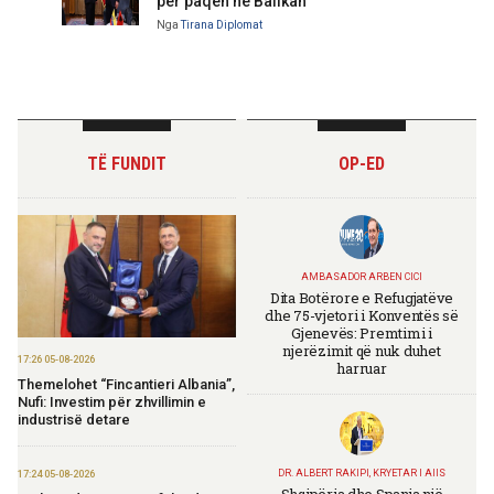
për paqen në Ballkan
Nga
Tirana Diplomat
TË FUNDIT
OP-ED
AMBASADOR ARBEN CICI
Dita Botërore e Refugjatëve
dhe 75-vjetori i Konventës së
Gjenevës: Premtimi i
njerëzimit që nuk duhet
17:26 05-08-2026
harruar
Themelohet “Fincantieri Albania”,
Nufi: Investim për zhvillimin e
industrisë detare
DR. ALBERT RAKIPI, KRYETAR I AIIS
17:24 05-08-2026
Shqipëria dhe Spanja një