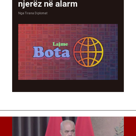
njerëz në alarm
Nga
Tirana Diplomat