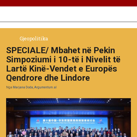
Gjeopolitika
SPECIALE/ Mbahet në Pekin
Simpoziumi i 10-të i Nivelit të
Lartë Kinë-Vendet e Europës
Qendrore dhe Lindore
Nga
Marjana Doda, Argumentum.al