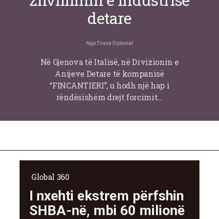
detare
Nga
Tirana Diplomat
Në Gjenova të Italisë, në Divizionin e
Anijeve Detare të kompanisë
“FINCANTIERI”, u hodh një hap i
rëndësishëm drejt forcimit…
Global 360
I nxehti ekstrem përfshin
SHBA-në, mbi 60 milionë