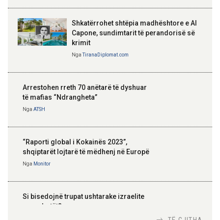
Shkatërrohet shtëpia madhështore e Al
Capone, sundimtarit të perandorisë së
krimit
Nga
TiranaDiplomat.com
Arrestohen rreth 70 anëtarë të dyshuar
të mafias “Ndrangheta”
Nga
ATSH
“Raporti global i Kokainës 2023”,
shqiptarët lojtarë të mëdhenj në Europë
Nga
Monitor
Si bisedojnë trupat ushtarake izraelite
me robotët?
Nga
TiranaDiplomat.com
TË GJITHA