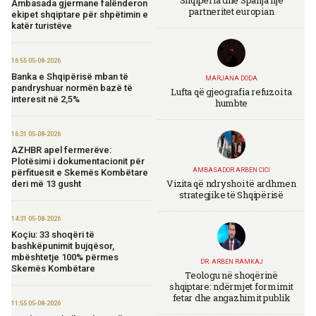
Ambasada gjermane falënderon
partneritet europian
ekipet shqiptare për shpëtimin e
katër turistëve
16:55 05-08-2026
Banka e Shqipërisë mban të
MARJANA DODA
pandryshuar normën bazë të
Lufta që gjeografia refuzoi ta
interesit në 2,5%
humbte
16:31 05-08-2026
AZHBR apel fermerëve:
Plotësimi i dokumentacionit për
AMBASADOR ARBEN CICI
përfituesit e Skemës Kombëtare
Vizita që ndryshoi të ardhmen
deri më 13 gusht
strategjike të Shqipërisë
14:31 05-08-2026
Koçiu: 33 shoqëri të
bashkëpunimit bujqësor,
mbështetje 100% përmes
DR. ARBEN RAMKAJ
Skemës Kombëtare
Teologu në shoqërinë
shqiptare: ndërmjet formimit
fetar dhe angazhimit publik
11:55 05-08-2026