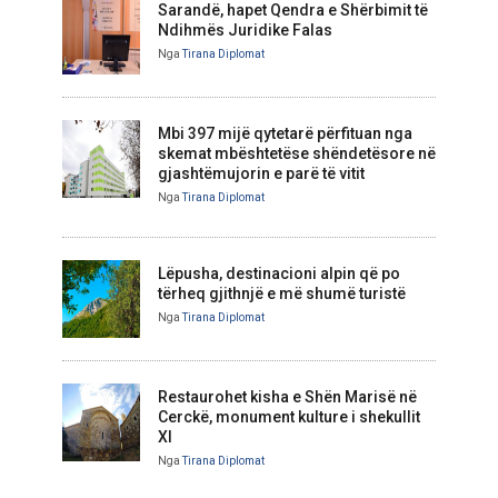
Sarandë, hapet Qendra e Shërbimit të
Ndihmës Juridike Falas
Nga
Tirana Diplomat
Mbi 397 mijë qytetarë përfituan nga
skemat mbështetëse shëndetësore në
gjashtëmujorin e parë të vitit
Nga
Tirana Diplomat
Lëpusha, destinacioni alpin që po
tërheq gjithnjë e më shumë turistë
Nga
Tirana Diplomat
Restaurohet kisha e Shën Marisë në
Cerckë, monument kulture i shekullit
XI
Nga
Tirana Diplomat