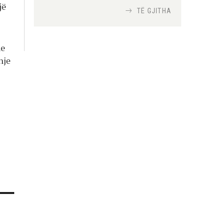
jë
TË GJITHA
Si bisedojnë trupat
ushtarake izraelite me
he
robotët?
hje
Nga
TiranaDiplomat.com
Si po e luftojnë
terrorizmin shërbimet
inteligjente izraelite
Nga
Or Shalom