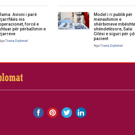
Rama: Avioni i parë
Model i ri publik për
zjarrfikës nis
menaxhimin e
operacionet, forcë e
shërbimeve mbështe
shtuar për përballimin e
shëndetësore, Sala:
zjarreve
Cilësi e siguri për ç
pacient
Nga
Tirana Diplomat
Nga
Tirana Diplomat