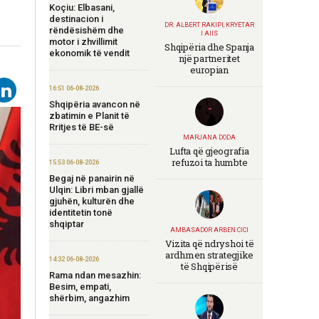
Koçiu: Elbasani,
destinacion i
DR. ALBERT RAKIPI, KRYETAR
rëndësishëm dhe
I AIIS
motor i zhvillimit
Shqipëria dhe Spanja
ekonomik të vendit
një partneritet
europian
16:51 06-08-2026
Shqipëria avancon në
zbatimin e Planit të
Rritjes të BE-së
MARJANA DODA
Lufta që gjeografia
refuzoi ta humbte
15:53 06-08-2026
Begaj në panairin në
Ulqin: Libri mban gjallë
gjuhën, kulturën dhe
identitetin tonë
shqiptar
AMBASADOR ARBEN CICI
Vizita që ndryshoi të
ardhmen strategjike
14:32 06-08-2026
të Shqipërisë
Rama ndan mesazhin:
Besim, empati,
shërbim, angazhim