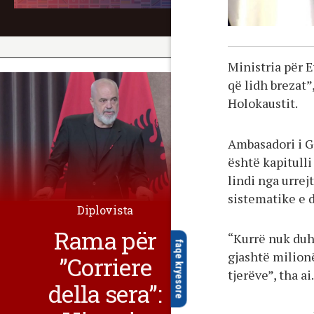
Ministria për 
që lidh brezat”
Holokaustit.
Ambasadori i G
është kapitulli
lindi nga urrej
sistematike e d
Diplovista
Rama për
“Kurrë nuk duh
faqe kryesore
gjashtë milion
”Corriere
tjerëve”, tha ai.
della sera”: