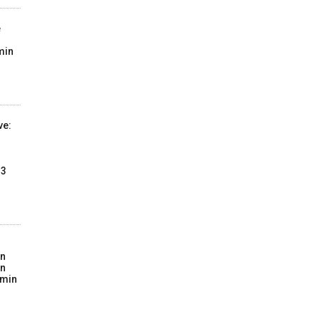
e
min
ve:
13
on
in
imin