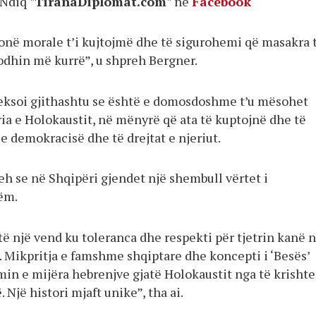
Ndiq
"TiranaDiplomat.com"
në
Facebook
jonë morale t’i kujtojmë dhe të sigurohemi që masakra 
dodhin më kurrë”, u shpreh Bergner.
ksoi gjithashtu se është e domosdoshme t’u mësohet
ia e Holokaustit, në mënyrë që ata të kuptojnë dhe të
e demokracisë dhe të drejtat e njeriut.
eh se në Shqipëri gjendet një shembull vërtet i
ëm.
ë një vend ku toleranca dhe respekti për tjetrin kanë n
ë. Mikpritja e famshme shqiptare dhe koncepti i ‘Besës’
min e mijëra hebrenjve gjatë Holokaustit nga të krishte
Një histori mjaft unike”, tha ai.