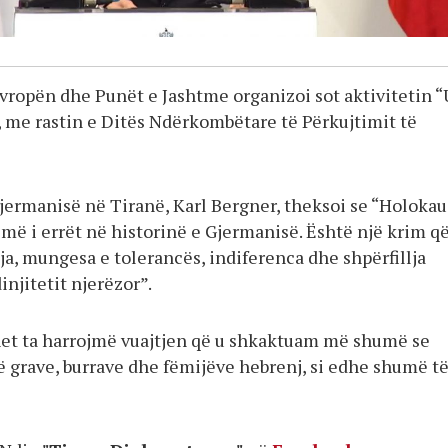
Evropën dhe Punët e Jashtme organizoi sot aktivitetin “
, me rastin e Ditës Ndërkombëtare të Përkujtimit të
jermanisë në Tiranë, Karl Bergner, theksoi se “Holokau
 më i errët në historinë e Gjermanisë. Është një krim q
tja, mungesa e tolerancës, indiferenca dhe shpërfillja
injitetit njerëzor”.
et ta harrojmë vuajtjen që u shkaktuam më shumë se
ë grave, burrave dhe fëmijëve hebrenj, si edhe shumë t