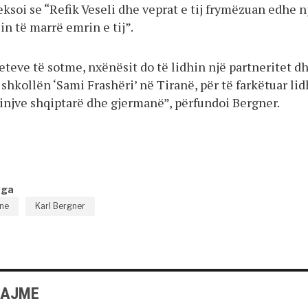
ksoi se “Refik Veseli dhe veprat e tij frymëzuan edhe n
in të marrë emrin e tij”.
eteve të sotme, nxënësit do të lidhin një partneritet d
hkollën ‘Sami Frashëri’ në Tiranë, për të farkëtuar lid
rinjve shqiptarë dhe gjermanë”, përfundoi Bergner.
nga
ne
Karl Bergner
LAJME