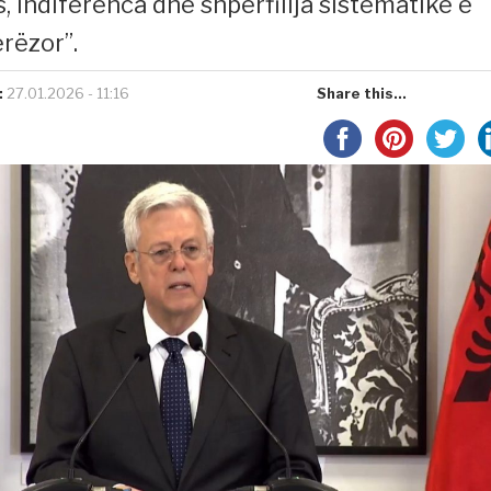
, indiferenca dhe shpërfillja sistematike e
erëzor”.
:
27.01.2026 - 11:16
Share this...