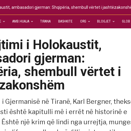
kaustit, ambasadori gjerman: Shqipëria, shembull vërtet i jashtëzakons
E
AMB.HUAJA
TIRANA
BASHKITE
ORG
BLOGJET
GLOB
timi i Holokaustit,
adori gjerman:
ria, shembull vërtet i
ëzakonshëm
i Gjermanisë në Tiranë, Karl Bergner, theks
ti është kapitulli më i errët në historinë e
 Është një krim që lindi nga urrejtja, mung