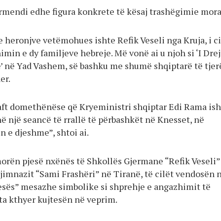
mendi edhe figura konkrete të kësaj trashëgimie mora
e heronjve vetëmohues ishte Refik Veseli nga Kruja, i ci
imin e dy familjeve hebreje. Më vonë ai u njoh si ‘I Dre
 në Yad Vashem, së bashku me shumë shqiptarë të tjerë
er.
ft domethënëse që Kryeministri shqiptar Edi Rama ish
në një seancë të rrallë të përbashkët në Knesset, në
n e djeshme”, shtoi ai.
rën pjesë nxënës të Shkollës Gjermane “Refik Veseli”
Gjimnazit “Sami Frashëri” në Tiranë, të cilët vendosën 
sës” mesazhe simbolike si shprehje e angazhimit të
r ta kthyer kujtesën në veprim.