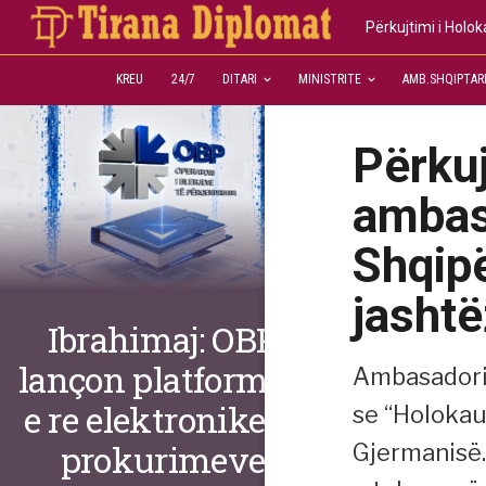
Përkujtimi i Holo
KREU
24/7
DITARI
MINISTRITE
AMB.SHQIPTAR
Përkuj
ambas
Shqipë
jasht
Ibrahimaj: OBP
lançon platformën
Ambasadori 
e re elektronike të
se “Holokaus
prokurimeve
Gjermanisë.