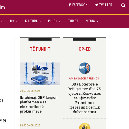
FACEBOOK
TWITTER
hëm
D#
KULTURA
PLUS+
TURIST
MEDIA
TË FUNDIT
OP-ED
AMBASADOR ARBEN CICI
Dita Botërore e
Refugjatëve dhe 75-
20:50 06-08-2026
vjetori i Konventës
Ibrahimaj: OBP lançon
së Gjenevës:
oi
platformën e re
Premtimi i
elektronike të
njerëzimit që nuk
prokurimeve
duhet harruar
esa
19:50 06-08-2026