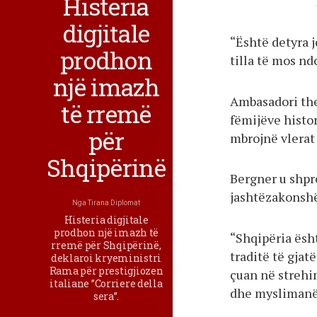
Histeria
digjitale
“Është detyra 
prodhon
tilla të mos n
një imazh
Ambasadori the
të rremë
fëmijëve histor
për
mbrojnë vlerat 
Shqipërinë
Bergner u shpr
jashtëzakonsh
Nga
Tirana Diplomat
Histeria digjitale
prodhon një imazh të
“Shqipëria ësht
rremë për Shqipërinë,
traditë të gjat
deklaroi kryeministri
Rama për prestigjiozen
çuan në strehi
italiane ”Corriere della
dhe myslimanë. 
sera”.