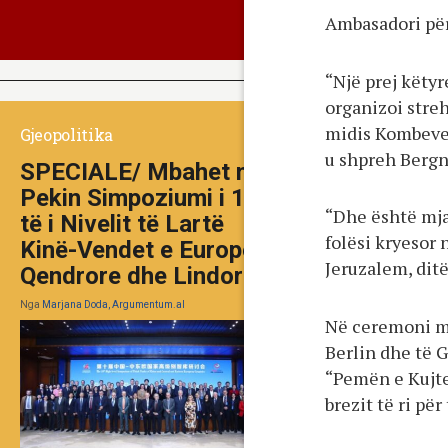
Ambasadori për
“Një prej këtyr
organizoi streh
midis Kombeve’
Gjeopolitika
u shpreh Bergn
SPECIALE/ Mbahet në
Pekin Simpoziumi i 10-
“Dhe është mja
të i Nivelit të Lartë
folësi kryesor 
Kinë-Vendet e Europës
Jeruzalem, ditë
Qendrore dhe Lindore
Nga
Marjana Doda, Argumentum.al
Në ceremoni mo
Berlin dhe të 
“Pemën e Kujte
brezit të ri pë