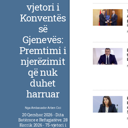
vjetori i
Konventës
së
Gjenevës:
Premtimi i
njerëzimit
që nuk
duhet
harruar
Nga
Ambasador Arben Cici
20 Qershor 2026 - Dita
Botërore e Refugjatëve. 28
Korrik 2026 - 75-vjetori i