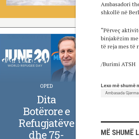
Ambasadori the
shkollë në Berl
“Përveç aktivit
binjakëzim me s
të reja mes të 
/Burimi ATSH
OPED
Lexo më shumë 
Ambasada Gjerma
Dita
Botërore e
Refugjatëve
dhe 75-
MË SHUMË 