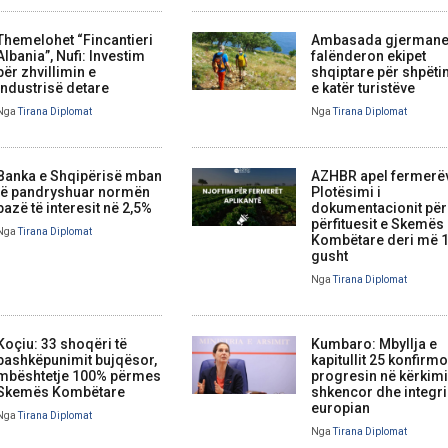
Themelohet “Fincantieri
Ambasada gjerman
Albania”, Nufi: Investim
falënderon ekipet
për zhvillimin e
shqiptare për shpëti
industrisë detare
e katër turistëve
Nga
Tirana Diplomat
Nga
Tirana Diplomat
Banka e Shqipërisë mban
AZHBR apel fermerë
të pandryshuar normën
Plotësimi i
bazë të interesit në 2,5%
dokumentacionit për
përfituesit e Skemës
Nga
Tirana Diplomat
Kombëtare deri më 
gusht
Nga
Tirana Diplomat
Koçiu: 33 shoqëri të
Kumbaro: Mbyllja e
bashkëpunimit bujqësor,
kapitullit 25 konfirm
mbështetje 100% përmes
progresin në kërkim
Skemës Kombëtare
shkencor dhe integr
europian
Nga
Tirana Diplomat
Nga
Tirana Diplomat