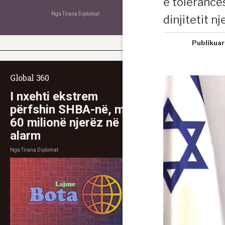
e tolerancës
Nga
Tirana Diplomat
dinjitetit nj
Publikuar
Global 360
I nxehti ekstrem
përfshin SHBA-në, mbi
60 milionë njerëz në
alarm
Nga
Tirana Diplomat