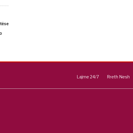
tëse
do
Lajme 24/7
Rreth Nesh