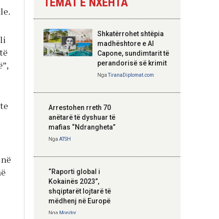
TEMAT E NXEHTA
le.
Nga
Tirana Diplomat
Shkatërrohet shtëpia
li
Hoxha takim me
madhështore e Al
jtë
zyrtarë të lartë të
Capone, sundimtarit të
DASH: Angazhim i
”,
perandorisë së krimit
përbashkët për
Nga
TiranaDiplomat.com
forcimin e partneritetit
strategjik
te
Nga
Tirana Diplomat
Arrestohen rreth 70
anëtarë të dyshuar të
mafias “Ndrangheta”
Nga
ATSH
 në
në
“Raporti global i
Kokainës 2023”,
shqiptarët lojtarë të
mëdhenj në Europë
Nga
Monitor