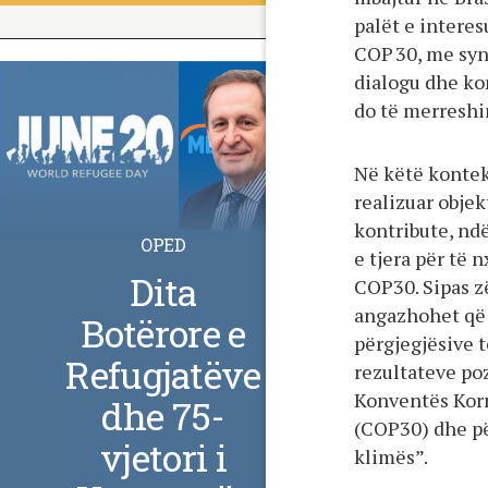
palët e interes
COP 30, me syni
dialogu dhe ko
do të merreshi
Në këtë kontek
realizuar objek
kontribute, nd
OPED
e tjera për të 
Dita
COP30. Sipas z
angazhohet që t
Botërore e
përgjegjësive t
Refugjatëve
rezultateve poz
Konventës Kor
dhe 75-
(COP30) dhe pë
vjetori i
klimës”.