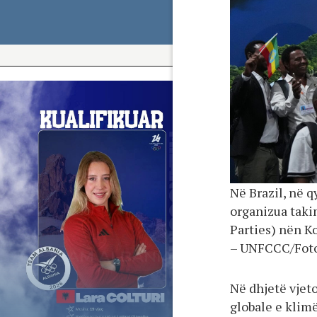
Në Brazil, në q
organizua taki
Parties) nën K
– UNFCCC/Fot
Në dhjetë vjeto
globale e klimë