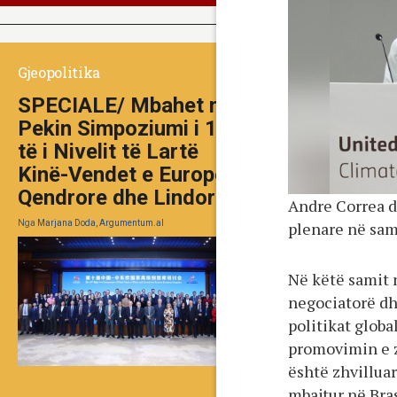
Gjeopolitika
SPECIALE/ Mbahet në
Pekin Simpoziumi i 10-
të i Nivelit të Lartë
Kinë-Vendet e Europës
Qendrore dhe Lindore
Andre Correa do
plenare në sam
Nga
Marjana Doda, Argumentum.al
Në këtë samit 
negociatorë dh
politikat glob
promovimin e z
është zhvilluar
mbajtur në Bras