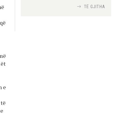
në
TË GJITHA
Si bisedojnë trupat
 që
ushtarake izraelite me
robotët?
Nga
TiranaDiplomat.com
umë
Si po e luftojnë
terrorizmin shërbimet
lët
inteligjente izraelite
Nga
Or Shalom
n e
 të
ke