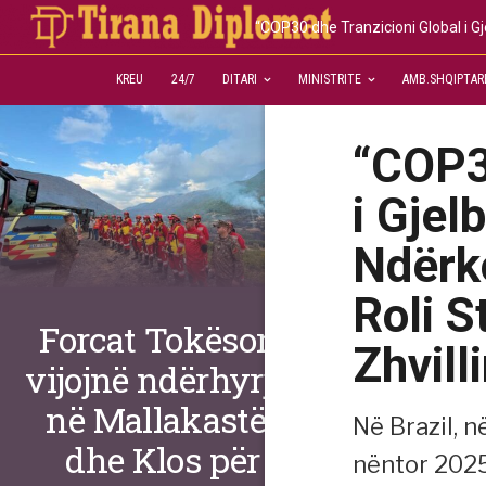
KREU
24/7
DITARI
MINISTRITE
AMB.SHQIPTAR
“COP3
i Gjel
Ndërk
Roli S
Forcat Tokësore
Zhvil
vijojnë ndërhyrjet
në Mallakastër
Në Brazil, n
dhe Klos për
nëntor 2025