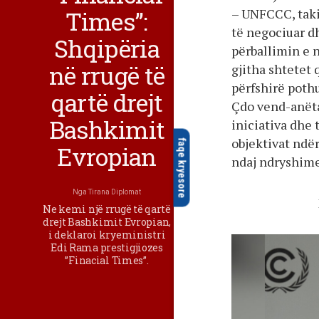
Times”:
– UNFCCC, taki
të negociuar d
Shqipëria
përballimin e 
në rrugë të
gjitha shtetet
përfshirë pothu
qartë drejt
Çdo vend-anëta
Bashkimit
iniciativa dhe
objektivat nd
faqe kryesore
Evropian
ndaj ndryshime
Nga
Tirana Diplomat
Ne kemi një rrugë të qartë
drejt Bashkimit Evropian,
i deklaroi kryeministri
Edi Rama prestigjiozes
”Finacial Times”.