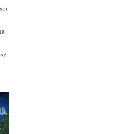
soi
të
jen