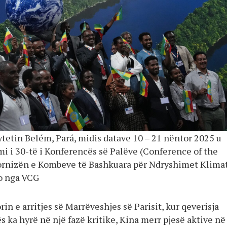
ytetin Belém, Pará, midis datave 10 – 21 nëntor 2025 u
mi i 30-të i Konferencës së Palëve (Conference of the
ornizën e Kombeve të Bashkuara për Ndryshimet Klima
o nga VCG
rin e arritjes së Marrëveshjes së Parisit, kur qeverisja
s ka hyrë në një fazë kritike, Kina merr pjesë aktive në