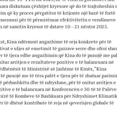
uara diskutuan çështjet kryesore që do të trajtoheshin 
m që ky proces përgatitor të krijonte një bazë të fortë
nsensusi për të përmirësuar efektivitetin e vendimeve
n në samitin kryesor të datave 10 – 21 nëntor 2025.
st, Kina ndërmori angazhime të reja konkrete për të
tivat e uljes së emetimit të gazrave serre dhe ofroi sh
ër të tjera edhe angazhimin që Kina do të punojë me pa
nxitur arritjen e rezultateve pozitive e të balancuara në
ëdhënësit të Ministrisë së Jashtme të Kinës, “Kina
ë punojë me të tëra palët e tjera për të zbatuar parimi
ë përbashkëta dhe të ndryshme, për të nxitur arritjen e
itive e të balancuara në Konferencën e 30-të të Palëve
nizë të Kombeve të Bashkuara për Ndryshimet Klimati
r të dhënë kontribute të reja në qeverisjen globale të