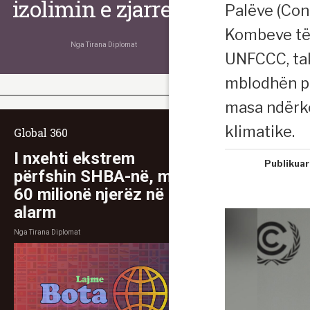
izolimin e zjarreve
Palëve (Con
Kombeve të
Nga
Tirana Diplomat
UNFCCC, tak
mblodhën pë
masa ndërk
klimatike.
Global 360
I nxehti ekstrem
Publikuar
përfshin SHBA-në, mbi
60 milionë njerëz në
alarm
Nga
Tirana Diplomat