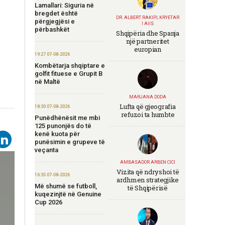
Lamallari: Siguria në
bregdet është
DR. ALBERT RAKIPI, KRYETAR
përgjegjësi e
I AIIS
përbashkët
Shqipëria dhe Spanja
një partneritet
europian
19:27 07-08-2026
Kombëtarja shqiptare e
golfit fituese e Grupit B
në Maltë
MARJANA DODA
Lufta që gjeografia
18:30 07-08-2026
refuzoi ta humbte
Punëdhënësit me mbi
125 punonjës do të
kenë kuota për
punësimin e grupeve të
veçanta
AMBASADOR ARBEN CICI
Vizita që ndryshoi të
16:35 07-08-2026
ardhmen strategjike
Më shumë se futboll,
të Shqipërisë
kuqezinjtë në Genuine
Cup 2026