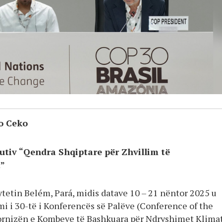
o Ceko
utiv “Qendra Shqiptare për Zhvillim të
”
ytetin Belém, Pará, midis datave 10 – 21 nëntor 2025 u
mi i 30-të i Konferencës së Palëve (Conference of the
ornizën e Kombeve të Bashkuara për Ndryshimet Klima