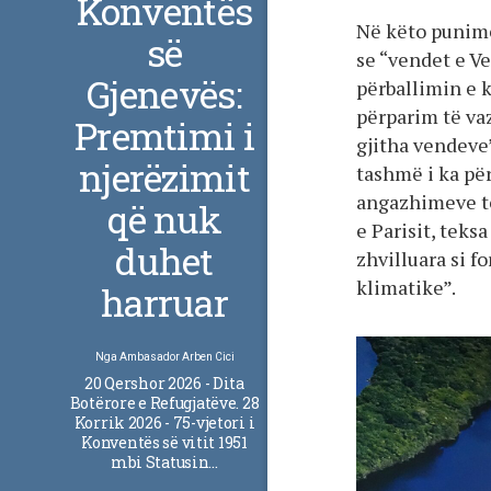
Konventës
Në këto punime
së
se “vendet e V
Gjenevës:
përballimin e k
përparim të va
Premtimi i
gjitha vendeve
njerëzimit
tashmë i ka pë
angazhimeve të
që nuk
e Parisit, teks
duhet
zhvilluara si f
klimatike”.
harruar
Nga
Ambasador Arben Cici
20 Qershor 2026 - Dita
Botërore e Refugjatëve. 28
Korrik 2026 - 75-vjetori i
Konventës së vitit 1951
mbi Statusin…