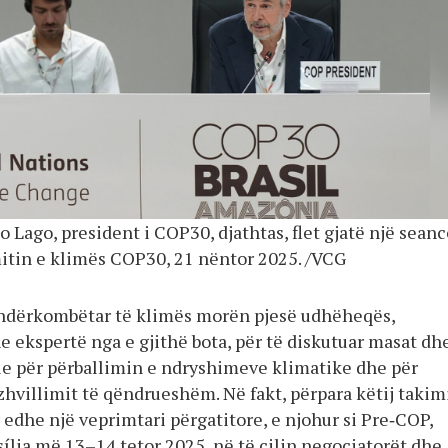
 Lago, president i COP30, djathtas, flet gjatë një seanc
itin e klimës COP30, 21 nëntor 2025. /VCG
ndërkombëtar të klimës morën pjesë udhëheqës,
e ekspertë nga e gjithë bota, për të diskutuar masat dh
ale për përballimin e ndryshimeve klimatike dhe për
hvillimit të qëndrueshëm. Në fakt, përpara këtij takim
 edhe një veprimtari përgatitore, e njohur si Pre‑COP,
ília më 13–14 tetor 2025, në të cilin negociatorët dhe