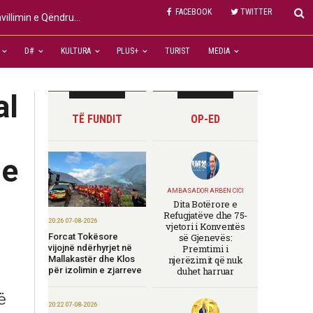
FACEBOOK
TWITTER
“COP30 dhe Tranzicioni Global i Gjelbër: Dialogu Ndërkombëtar mbi Klimën dhe Roli Strategjik i Kinës në Zhvillimin e Qëndrueshëm”
D#
KULTURA
PLUS+
TURIST
MEDIA
al
TË FUNDIT
OP-ED
he
AMBASADOR ARBEN CICI
Dita Botërore e
Refugjatëve dhe 75-
20:26 07-08-2026
vjetori i Konventës
Forcat Tokësore
së Gjenevës:
vijojnë ndërhyrjet në
Premtimi i
Mallakastër dhe Klos
njerëzimit që nuk
për izolimin e zjarreve
duhet harruar
ë
20:22 07-08-2026