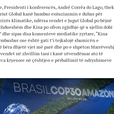
, Presidenti i konferencës, André Corrêa do Lago, thek
eriut Global kanë humbur entuziazmin e duhur për
rizës klimatike, ndërsa vendet e Jugut Global po bëjnë
zhdueshëm dhe Kina po ofron zgjidhje që u sjellin dobi 
” dhe sipas disa komenteve mediatike zyrtare, “Kina
rmbushur ose është gati t’i tejkalojë shumicën e
 bëra dhjetë vjet më parë dhe po e shpëton Marrëvesh
a vendet në zhvillim tani i kanë zëvendësuar ato të
orca kryesore në çështjen e përballimit të ndryshimeve