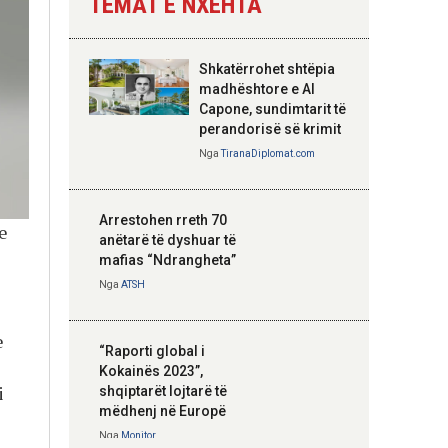
TEMAT E NXEHTA
Nga
Tirana Diplomat
Shkatërrohet shtëpia
Hoxha takim me
madhështore e Al
zyrtarë të lartë të
Capone, sundimtarit të
DASH: Angazhim i
perandorisë së krimit
përbashkët për
Nga
TiranaDiplomat.com
forcimin e partneritetit
strategjik
Nga
Tirana Diplomat
Arrestohen rreth 70
e
anëtarë të dyshuar të
mafias “Ndrangheta”
Nga
ATSH
e
“Raporti global i
Kokainës 2023”,
i
shqiptarët lojtarë të
mëdhenj në Europë
Nga
Monitor