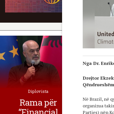
Nga Dr. Enrik
Drejtor Ekzek
Qëndrueshëm
Diplovista
Në Brazil, në q
Rama për
organizua taki
“Financial
Parties) nën K