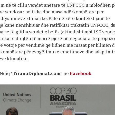
m në të cilin vendet anëtare të UNFCCC u mblodhën p
he vendosur politika dhe masa ndërkombëtare për
ndryshimeve klimatike. Palë në këtë kontekst janë të
 që kanë nënshkruar dhe ratifikuar traktatin UNFCCC, d
ajse të gjitha vendet e botës (aktualisht mbi 190 vende
r ka të drejtën të marrë pjesë në negociata, të propozo
 të votojë për vendime që lidhen me masat për klimën 
ërkombëtare për zvogëlimin e emetimeve dhe adaptimi
ve klimatike.
Ndiq
"TiranaDiplomat.com"
në
Facebook