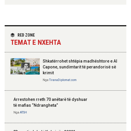
Hoxha takim me zyrtarë të lartë të DASH:
Angazhim i përbashkët për forcimin e
partneritetit strategjik
Nga
Tirana Diplomat
RED ZONE
TEMAT E NXEHTA
Shkatërrohet shtëpia madhështore e Al
Capone, sundimtarit të perandorisë së
krimit
Nga
TiranaDiplomat.com
Arrestohen rreth 70 anëtarë të dyshuar
të mafias “Ndrangheta”
Nga
ATSH