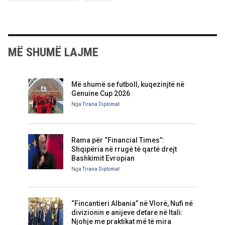
MË SHUMË LAJME
Më shumë se futboll, kuqezinjtë në
Genuine Cup 2026
Nga
Tirana Diplomat
Rama për “Financial Times”:
Shqipëria në rrugë të qartë drejt
Bashkimit Evropian
Nga
Tirana Diplomat
“Fincantieri Albania” në Vlorë, Nufi në
divizionin e anijeve detare në Itali:
Njohje me praktikat më të mira