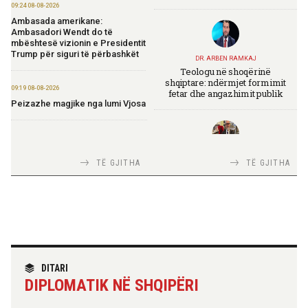
09:24 08-08-2026
Ambasada amerikane:
Ambasadori Wendt do të
mbështesë vizionin e Presidentit
Trump për siguri të përbashkët
DR. ARBEN RAMKAJ
Teologu në shoqërinë
shqiptare: ndërmjet formimit
09:19 08-08-2026
fetar dhe angazhimit publik
Peizazhe magjike nga lumi Vjosa
20:26 07-08-2026
Forcat Tokësore vijojnë
TIRANA DIPLOMAT
TË GJITHA
TË GJITHA
ndërhyrjet në Mallakastër dhe
Italia Strategjike — Ku është
Klos për izolimin e zjarreve
Shqipëria?
20:22 07-08-2026
Lamallari: Siguria në bregdet
është përgjegjësi e përbashkët
TIRANA DIPLOMAT
“Shqipëria në BE, projekt më i
DITARI
madh se amaneti i
19:27 07-08-2026
DIPLOMATIK NË SHQIPËRI
Skënderbeut dhe Ismail
Kombëtarja shqiptare e golfit
Qemalit”
fituese e Grupit B në Maltë