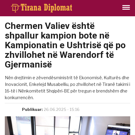
Chermen Valiev është
shpallur kampion bote në
Kampionatin e Ushtrisë që po
zhvillohet në Warendorf të
Gjermanisë
Nën drejtimin e zëvendësministrit të Ekonomisë, Kulturës dhe
Inovacionit, Enkelejd Musabelliu, po zhvillohet në Tiranë takimi i
16-të i Nënkomitetit Shqipëri-BE për tregun e brendshëm dhe
konkurrencën.
Publikuar:
26.06.2025 - 15:16