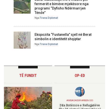
fermerët e bimëve mjekësore nga
programi “Dyfisho Ndërmarrjen
Tënde”
Nga
Tirana Diplomat
Ekspozita “Fustanella” sjell në Berat
simbolin e identitetit shqiptar
Nga
Tirana Diplomat
TË FUNDIT
OP-ED
AMBASADOR ARBEN CICI
Dita Botërore e Refugjatëve
dhe 75-vjetori i Konventës së