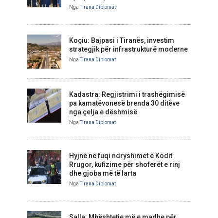
Nga
Tirana Diplomat
Koçiu: Bajpasi i Tiranës, investim
strategjik për infrastrukturë moderne
Nga
Tirana Diplomat
Kadastra: Regjistrimi i trashëgimisë
pa kamatëvonesë brenda 30 ditëve
nga çelja e dëshmisë
Nga
Tirana Diplomat
Hyjnë në fuqi ndryshimet e Kodit
Rrugor, kufizime për shoferët e rinj
dhe gjoba më të larta
Nga
Tirana Diplomat
Salla: Mbështetje më e madhe për