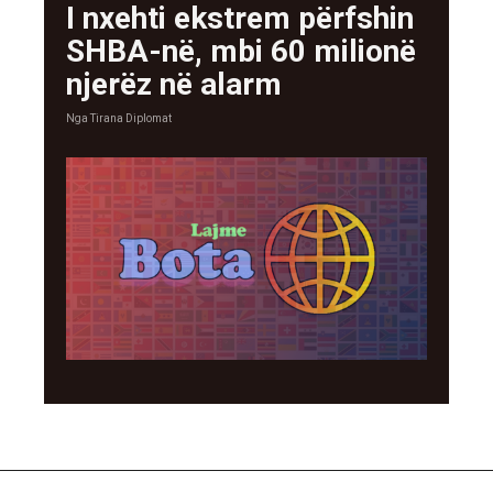
I nxehti ekstrem përfshin
SHBA-në, mbi 60 milionë
njerëz në alarm
Nga
Tirana Diplomat