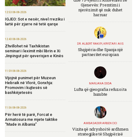
Gjenevës: Premtimi i
njerëzimit që nuk duhet
12:53 08-08-2026
harruar
IGJEO: Sot e nesër, nivel rreziku i
lartë për zjarre në tetë qarqe
12:43 08-08-2026
DR. ALBERT RAKIPI, KRYETAR I AIIS
Zhvillohet në Taxhikistan
Shqipëria dhe Spanja një
seminari i leximit mbi librin e Xi
partneritet europian
Jinpingut për qeverisjen e Kinës
11:59 08-08-2026
Vijojnë punimet për Muzeun
Hebraik në Vlorë, Gonxhja:
MARJANA DODA
Promovim i kujtesës së
Lufta që gjeografia refuzoi ta
bashkëjetesës
humbte
11:56 08-08-2026
Për herë të parë, Forcat e
Armatosura me mjete taktike
AMBASADOR ARBEN CICI
“Made in Albania”
Vizita që ndryshoi të ardhmen
strategjike të Shqipërisë