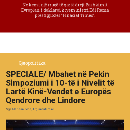
Ne kemi një rrugë të qartë drejt Bashkimit
Evropian, i deklaroi kryeministri Edi Rama
prestigjiozes ”Finacial Times”.
Gjeopolitika
SPECIALE/ Mbahet në Pekin
Simpoziumi i 10-të i Nivelit të
Lartë Kinë-Vendet e Europës
Qendrore dhe Lindore
Nga
Marjana Doda, Argumentum.al