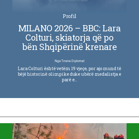
Profil
MILANO 2026 – BBC: Lara
Colturi, skiatorja që po
bën Shqipërinë krenare
Nga
Tirana Diplomat
Lara Colturi është vetëm 19 vjeçe, por ajo mund të
bëjë historinë olimpike duke u bërë medalistja e
parë e…