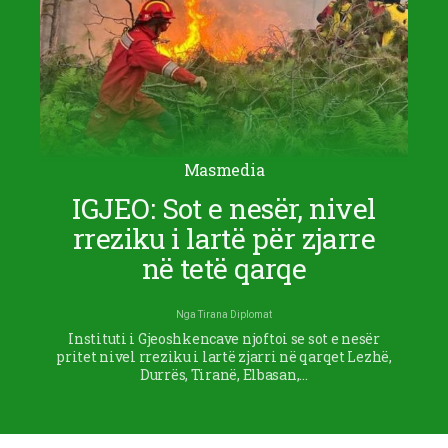
Masmedia
IGJEO: Sot e nesër, nivel
rreziku i lartë për zjarre
në tetë qarqe
Nga
Tirana Diplomat
Instituti i Gjeoshkencave njoftoi se sot e nesër
pritet nivel rreziku i lartë zjarri në qarqet Lezhë,
Durrës, Tiranë, Elbasan,…