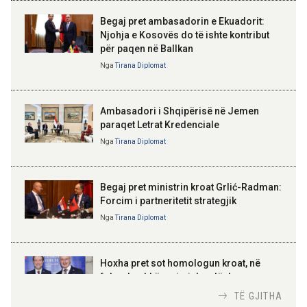
Begaj pret ambasadorin e Ekuadorit:
18:30 07-08-2026
Njohja e Kosovës do të ishte kontribut
Punëdhënësit me mbi 125
për paqen në Ballkan
punonjës do të kenë kuota për
ELISA SPIROPALI
punësimin e grupeve të veçanta
Kriza e Parlamentit është
Nga
Tirana Diplomat
kriza e Republikës
Parlamentare
Ambasadori i Shqipërisë në Jemen
paraqet Letrat Kredenciale
Nga
Tirana Diplomat
BAJRAM BEGAJ, PRESIDENTI I REPUBLIKËS
SË SHQIPËRISË
Gëzuar Ditën e Pavarësisë,
Kosovë!
Begaj pret ministrin kroat Grlić-Radman:
Forcim i partneritetit strategjik
Nga
Tirana Diplomat
AMER JUKA
100-vjetori i themelimit të
Hoxha pret sot homologun kroat, në
Urdhrit të Skënderbeut
fokus bashkëpunimi dypalësh
Nga
Tirana Diplomat
TË GJITHA