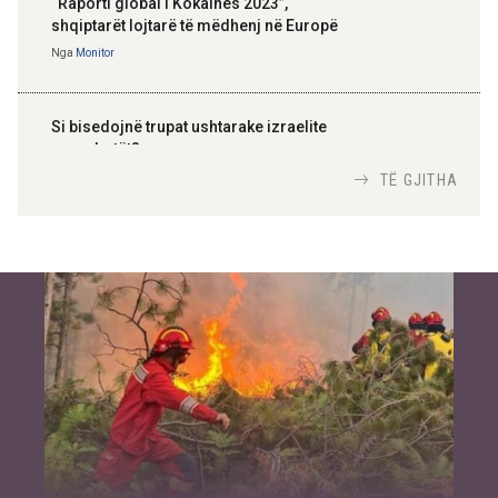
“Raporti global i Kokainës 2023”,
shqiptarët lojtarë të mëdhenj në Europë
Nga
Monitor
Si bisedojnë trupat ushtarake izraelite
me robotët?
Nga
TiranaDiplomat.com
TË GJITHA
Si po e luftojnë terrorizmin shërbimet
inteligjente izraelite
Nga
Or Shalom