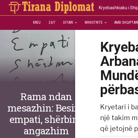
Kryebashkiaku i Shi
KREU
24/7
DITARI
MINISTRITE
AMB.SHQIPTAR
Kryeba
Arbana
Mundës
përba
Rama ndan
mesazhin: Besim,
Kryetari i b
empati, shërbim,
një takim m
angazhim
që jetojnë p