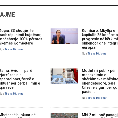
LAJME
Koçiu: 33 shoqëri të
Kumbaro: Mbyllja e
bashkëpunimit bujqësor,
kapitullit 25 konfirm
mbështetje 100% përmes
progresin në kërkim
Skemës Kombëtare
shkencor dhe integr
europian
Nga
Tirana Diplomat
Nga
Tirana Diplomat
Rama: Avioni i parë
Model i ri publik për
zjarrfikës nis
menaxhimin e
operacionet, forcë e
shërbimeve mbështe
shtuar për përballimin e
shëndetësore, Sala:
zjarreve
Cilësi e siguri për ç
pacient
Nga
Tirana Diplomat
Nga
Tirana Diplomat
Mbetën të bllokuar në
Mbi 2 milionë pasag