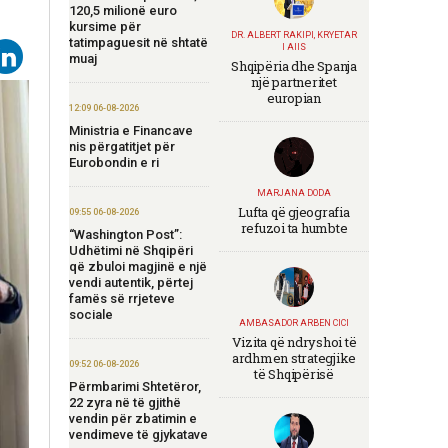
120,5 milionë euro
kursime për
DR. ALBERT RAKIPI, KRYETAR
tatimpaguesit në shtatë
I AIIS
muaj
Shqipëria dhe Spanja
një partneritet
europian
12:09 06-08-2026
Ministria e Financave
nis përgatitjet për
Eurobondin e ri
MARJANA DODA
Lufta që gjeografia
09:55 06-08-2026
refuzoi ta humbte
“Washington Post”:
Udhëtimi në Shqipëri
që zbuloi magjinë e një
vendi autentik, përtej
famës së rrjeteve
sociale
AMBASADOR ARBEN CICI
Vizita që ndryshoi të
ardhmen strategjike
09:52 06-08-2026
të Shqipërisë
Përmbarimi Shtetëror,
22 zyra në të gjithë
vendin për zbatimin e
vendimeve të gjykatave