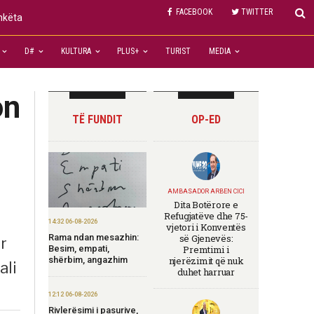
FACEBOOK
TWITTER
shkëta
D#
KULTURA
PLUS+
TURIST
MEDIA
on
TË FUNDIT
OP-ED
AMBASADOR ARBEN CICI
Dita Botërore e
Refugjatëve dhe 75-
14:32 06-08-2026
vjetori i Konventës
Rama ndan mesazhin:
së Gjenevës:
r
Besim, empati,
Premtimi i
shërbim, angazhim
njerëzimit që nuk
ali
duhet harruar
12:12 06-08-2026
Rivlerësimi i pasurive,