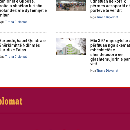
kanionet e Gjipesë,
udhëtuan në korrik
policia shpëton turistin
përmes aeroportit d
holandez me dy fëmijët e
porteve të vendit
mitur
Nga
Tirana Diplomat
Nga
Tirana Diplomat
Sarandë, hapet Qendra e
Mbi 397 mijë qytetar
Shërbimit të Ndihmës
përfituan nga skemat
Juridike Falas
mbështetëse
shëndetësore në
Nga
Tirana Diplomat
gjashtëmujorin e par
vitit
Nga
Tirana Diplomat