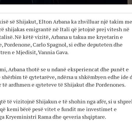
kisë së Shijakut, Elton Arbana ka zhvilluar një takim m
 shijakas emigrantë në Itali që jetojnë prej vitesh në
alisë. Në këtë vizitë, Arbana u takua me kryetarin e
, Pordenone, Carlo Spagnol, si edhe deputeten dhe
ren e Mjedisit, Vannia Gava.
kimi, Arbana thotë se u ndanë eksperiencat dhe punët e
 shërbim të qytetarëve, ndërsa u shkëmbyen edhe ide 
r të ardhmen e qyteteve të Shijakut dhe Pordenones.
të të vizitojnë Shijakun e të shohin nga afër, si u shpr
 që kemi bërë pesë vitet e fundit me investimet e
a Kryeministri Rama dhe qeveria shqiptare.