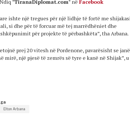
Ndiq
"TiranaDiplomat.com"
në
Facebook
tare ishte një tregues për një lidhje të fortë me shijakas
tali, si dhe për të forcuar më tej marrëdhëniet dhe
shkëpunimit për projekte të përbashkëta”, tha Arbana.
jetojnë prej 20 vitesh në Pordenone, pavarësisht se janë
 mirë, një pjesë të zemrës së tyre e kanë në Shijak”, u
nga
Elton Arbana