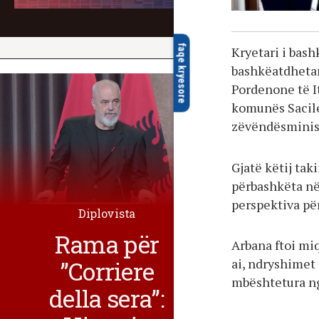
faqe kryesore
Kryetari i bash
bashkëatdhetarë
Pordenone të It
komunës Sacile
zëvëndësminist
Gjatë këtij ta
përbashkëta në
perspektiva pë
Diplovista
Rama për
Arbana ftoi miq
”Corriere
ai, ndryshimet
mbështetura ng
della sera”: