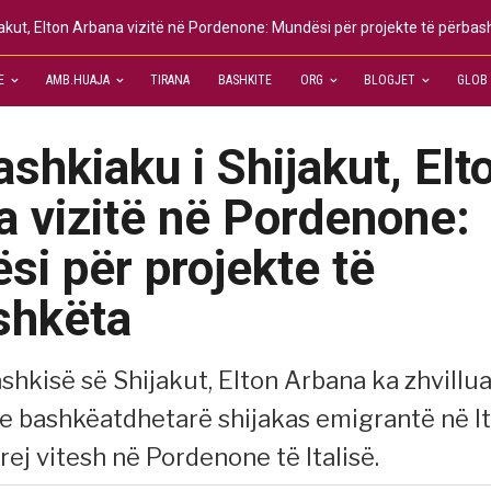
jakut, Elton Arbana vizitë në Pordenone: Mundësi për projekte të përba
E
AMB.HUAJA
TIRANA
BASHKITE
ORG
BLOGJET
GLOB
shkiaku i Shijakut, Elt
 vizitë në Pordenone:
i për projekte të
shkëta
ashkisë së Shijakut, Elton Arbana ka zhvillua
e bashkëatdhetarë shijakas emigrantë në It
rej vitesh në Pordenone të Italisë.