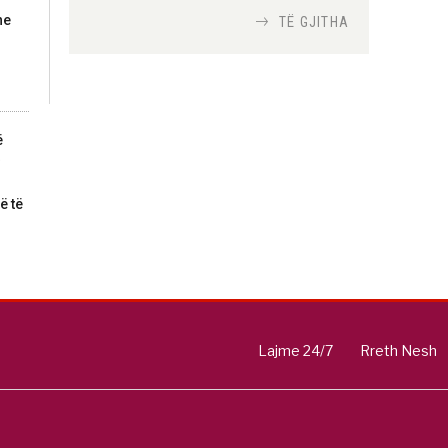
he
TË GJITHA
Si bisedojnë trupat
ushtarake izraelite me
robotët?
Nga
TiranaDiplomat.com
ë
Si po e luftojnë
ë të
terrorizmin shërbimet
inteligjente izraelite
Nga
Or Shalom
Lajme 24/7
Rreth Nesh