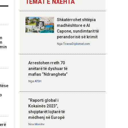
TEMAT E NXEHTA
Nga
Tirana Diplomat
Shkatërrohet shtëpia
Hoxha takim me
madhështore e Al
zyrtarë të lartë të
Capone, sundimtarit të
DASH: Angazhim i
perandorisë së krimit
on
përbashkët për
in
Nga
TiranaDiplomat.com
imin
forcimin e partneritetit
strategjik
Nga
Tirana Diplomat
Arrestohen rreth 70
anëtarë të dyshuar të
mafias “Ndrangheta”
Nga
ATSH
tëse
do
“Raporti global i
Kokainës 2023”,
shqiptarët lojtarë të
mëdhenj në Europë
jerë
Nga
Monitor