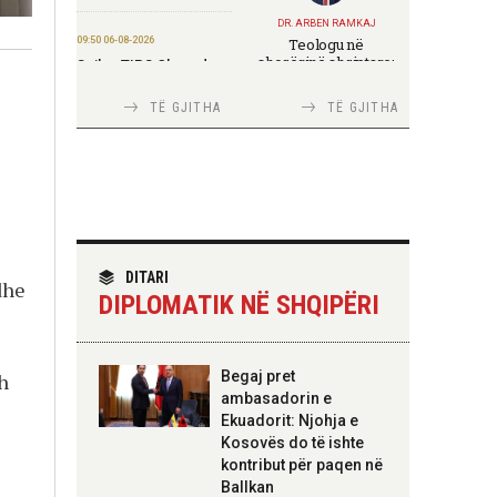
DR. ARBEN RAMKAJ
09:50 06-08-2026
Teologu në
shoqërinë shqiptare:
Sejko: TIPS Clone do
e
ndërmjet formimit
të ulë kostot e
fetar dhe angazhimit
pagesave, ekonomia
TË GJITHA
TË GJITHA
publik
mund të kursejë deri
në 38 miliardë lekë në
vit
17:26 05-08-2026
TIRANA DIPLOMAT
Themelohet
Italia Strategjike —
“Fincantieri Albania”,
Ku është Shqipëria?
Nufi: Investim për
DITARI
dhe
zhvillimin e industrisë
DIPLOMATIK NË SHQIPËRI
detare
17:24 05-08-2026
TIRANA DIPLOMAT
Begaj pret
eh
Ambasada gjermane
“Shqipëria në BE,
ambasadorin e
falënderon ekipet
projekt më i madh se
shqiptare për
Ekuadorit: Njohja e
amaneti i
shpëtimin e katër
Skënderbeut dhe
Kosovës do të ishte
turistëve
Ismail Qemalit”
kontribut për paqen në
Ballkan