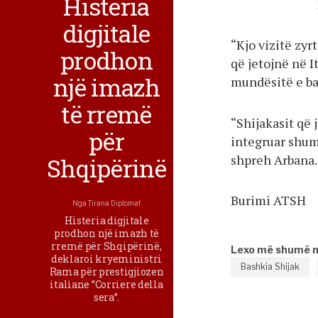
Histeria
digjitale
“Kjo vizitë zyr
prodhon
që jetojnë në I
një imazh
mundësitë e ba
të rremë
“Shijakasit që 
për
integruar shumë
shpreh Arbana.
Shqipërinë
Burimi ATSH
Nga
Tirana Diplomat
Histeria digjitale
prodhon një imazh të
rremë për Shqipërinë,
Lexo më shumë 
deklaroi kryeministri
Bashkia Shijak
Rama për prestigjiozen
italiane ”Corriere della
sera”.