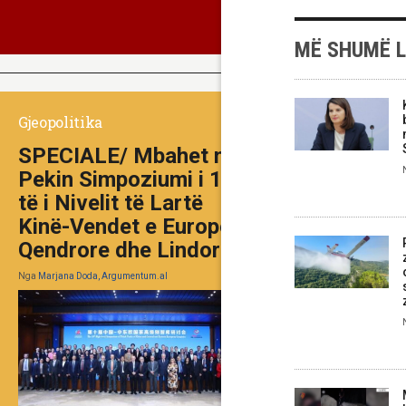
MË SHUMË 
Gjeopolitika
SPECIALE/ Mbahet në
Pekin Simpoziumi i 10-
të i Nivelit të Lartë
Kinë-Vendet e Europës
Qendrore dhe Lindore
Nga
Marjana Doda, Argumentum.al