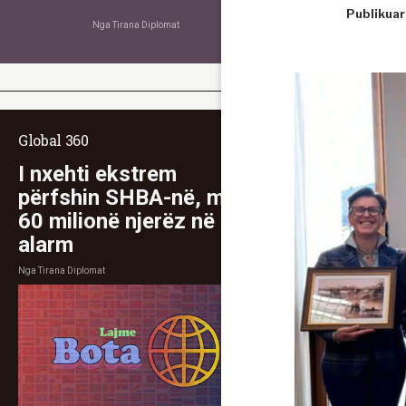
Publikuar
Nga
Tirana Diplomat
Global 360
I nxehti ekstrem
përfshin SHBA-në, mbi
60 milionë njerëz në
alarm
Nga
Tirana Diplomat