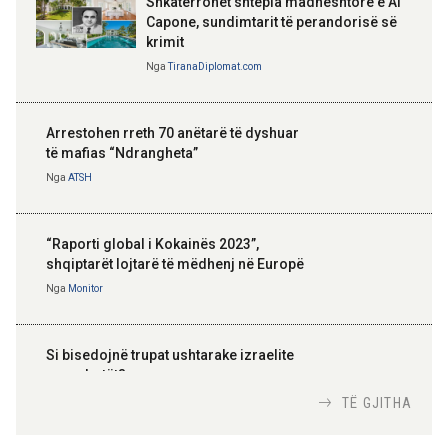
Shkatërrohet shtëpia madhështore e Al
Capone, sundimtarit të perandorisë së
krimit
Nga
TiranaDiplomat.com
Arrestohen rreth 70 anëtarë të dyshuar
të mafias “Ndrangheta”
Nga
ATSH
“Raporti global i Kokainës 2023”,
shqiptarët lojtarë të mëdhenj në Europë
Nga
Monitor
Si bisedojnë trupat ushtarake izraelite
me robotët?
Nga
TiranaDiplomat.com
TË GJITHA