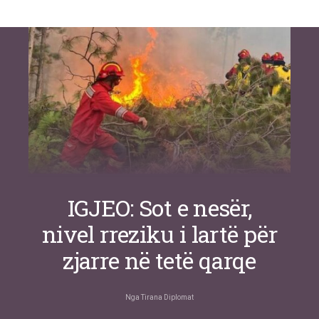
Si po e luftojnë terrorizmin shërbimet
inteligjente izraelite
Nga
Or Shalom
IGJEO: Sot e nesër,
nivel rreziku i lartë për
zjarre në tetë qarqe
Nga
Tirana Diplomat