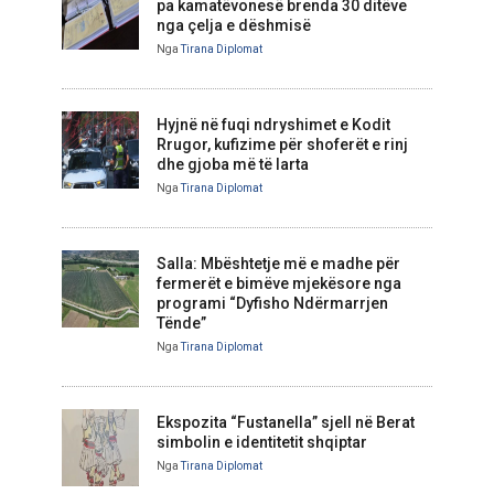
pa kamatëvonesë brenda 30 ditëve
nga çelja e dëshmisë
Nga
Tirana Diplomat
Hyjnë në fuqi ndryshimet e Kodit
Rrugor, kufizime për shoferët e rinj
dhe gjoba më të larta
Nga
Tirana Diplomat
Salla: Mbështetje më e madhe për
fermerët e bimëve mjekësore nga
programi “Dyfisho Ndërmarrjen
Tënde”
Nga
Tirana Diplomat
Ekspozita “Fustanella” sjell në Berat
simbolin e identitetit shqiptar
Nga
Tirana Diplomat