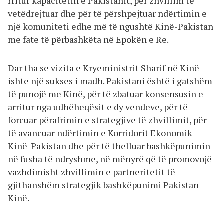
rritur kapacitetin e Pakistanit, për zhvillim të
vetëdrejtuar dhe për të përshpejtuar ndërtimin e
një komuniteti edhe më të ngushtë Kinë-Pakistan
me fate të përbashkëta në Epokën e Re.
Dar tha se vizita e Kryeministrit Sharif në Kinë
ishte një sukses i madh. Pakistani është i gatshëm
të punojë me Kinë, për të zbatuar konsensusin e
arritur nga udhëheqësit e dy vendeve, për të
forcuar përafrimin e strategjive të zhvillimit, për
të avancuar ndërtimin e Korridorit Ekonomik
Kinë-Pakistan dhe për të thelluar bashkëpunimin
në fusha të ndryshme, në mënyrë që të promovojë
vazhdimisht zhvillimin e partneritetit të
gjithanshëm strategjik bashkëpunimi Pakistan-
Kinë.