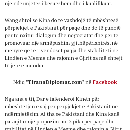
një ndërmjetës i besueshëm dhe i kualifikuar.
Wang shtoi se Kina do të vazhdojë të mbështesë
përpjekjet e Pakistanit për paqe dhe do të punojë
për të nxitur dialogun dhe negociatat dhe për të
promovuar një armëpushim gjithëpërfshirës, në
mënyrë që të rivendoset paqja dhe stabiliteti në
Lindjen e Mesme dhe rajonin e Gjirit sa më shpejt
të jetë e mundur.
Ndiq
"TiranaDiplomat.com"
në
Facebook
Nga ana e tij, Dar e falënderoi Kinën për
mbështetjen e saj për përpjekjet e Pakistanit në
ndërmjetësim. Ai tha se Pakistani dhe Kina kanë
paraqitur një propozim me 5 pika për paqe dhe
stabilitet në Lindjen e Mesme dhe rajonin e Gjirit,