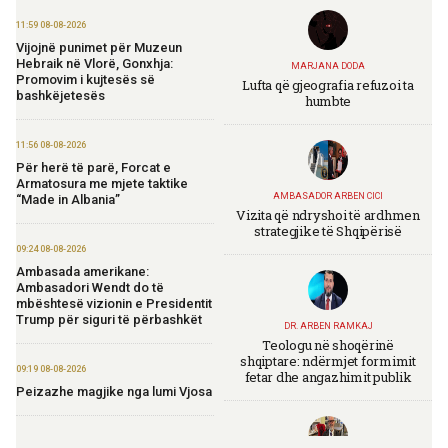
11:59 08-08-2026
Vijojnë punimet për Muzeun
Hebraik në Vlorë, Gonxhja:
MARJANA DODA
Promovim i kujtesës së
Lufta që gjeografia refuzoi ta
bashkëjetesës
humbte
11:56 08-08-2026
Për herë të parë, Forcat e
Armatosura me mjete taktike
AMBASADOR ARBEN CICI
“Made in Albania”
Vizita që ndryshoi të ardhmen
strategjike të Shqipërisë
09:24 08-08-2026
Ambasada amerikane:
Ambasadori Wendt do të
mbështesë vizionin e Presidentit
Trump për siguri të përbashkët
DR. ARBEN RAMKAJ
Teologu në shoqërinë
shqiptare: ndërmjet formimit
09:19 08-08-2026
fetar dhe angazhimit publik
Peizazhe magjike nga lumi Vjosa
20:26 07-08-2026