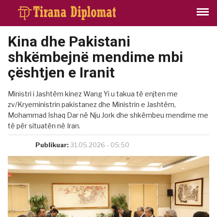
Kina dhe Pakistani
shkëmbejnë mendime mbi
çështjen e Iranit
Ministri i Jashtëm kinez Wang Yi u takua të enjten me
zv/Kryeministrin pakistanez dhe Ministrin e Jashtëm,
Mohammad Ishaq Dar në Nju Jork dhe shkëmbeu mendime me
të për situatën në Iran.
Publikuar:
31.05.2026 - 05:50