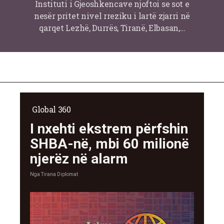
Instituti i Gjeoshkencave njoftoi se sot e
nesër pritet nivel rreziku i lartë zjarri në
qarqet Lezhë, Durrës, Tiranë, Elbasan,…
Global 360
I nxehti ekstrem përfshin
SHBA-në, mbi 60 milionë
njerëz në alarm
Nga
Tirana Diplomat