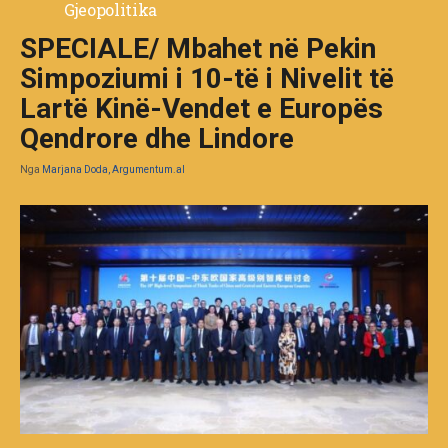
Gjeopolitika
SPECIALE/ Mbahet në Pekin
Simpoziumi i 10-të i Nivelit të
Lartë Kinë-Vendet e Europës
Qendrore dhe Lindore
Nga
Marjana Doda, Argumentum.al