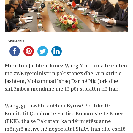
Share this...
Ministri i Jashtëm kinez Wang Yi u takua të enjten
me zv/Kryeministrin pakistanez dhe Ministrin e
Jashtëm, Mohammad Ishaq Dar në Nju Jork dhe
shkëmbeu mendime me të për situatën në Iran.
Wang, gjithashtu anëtar i Byrosë Politike të
Komitetit Qendror të Partisë Komuniste të Kinës
(PKK), tha se Pakistani ka ndërmjetësuar në
mënyrë aktive në negociatat ShBA-Iran dhe është