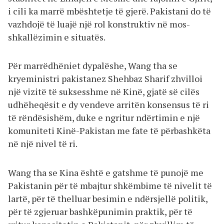
i cili ka marrë mbështetje të gjerë. Pakistani do të
vazhdojë të luajë një rol konstruktiv në mos-
shkallëzimin e situatës.
Për marrëdhëniet dypalëshe, Wang tha se
kryeministri pakistanez Shehbaz Sharif zhvilloi
një vizitë të suksesshme në Kinë, gjatë së cilës
udhëheqësit e dy vendeve arritën konsensus të ri
të rëndësishëm, duke e ngritur ndërtimin e një
komuniteti Kinë-Pakistan me fate të përbashkëta
në një nivel të ri.
Wang tha se Kina është e gatshme të punojë me
Pakistanin për të mbajtur shkëmbime të nivelit të
lartë, për të thelluar besimin e ndërsjellë politik,
për të zgjeruar bashkëpunimin praktik, për të