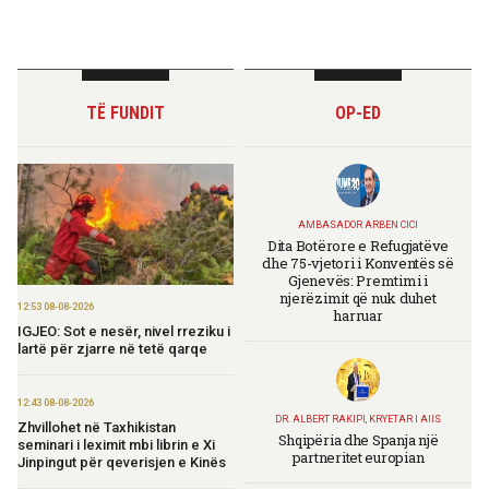
TË FUNDIT
OP-ED
AMBASADOR ARBEN CICI
Dita Botërore e Refugjatëve
dhe 75-vjetori i Konventës së
Gjenevës: Premtimi i
njerëzimit që nuk duhet
12:53 08-08-2026
harruar
IGJEO: Sot e nesër, nivel rreziku i
lartë për zjarre në tetë qarqe
12:43 08-08-2026
DR. ALBERT RAKIPI, KRYETAR I AIIS
Zhvillohet në Taxhikistan
Shqipëria dhe Spanja një
seminari i leximit mbi librin e Xi
partneritet europian
Jinpingut për qeverisjen e Kinës