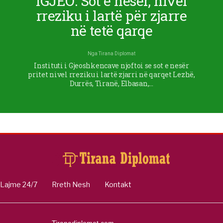
IGJEO: Sot e nesër, nivel
rreziku i lartë për zjarre
në tetë qarqe
Nga
Tirana Diplomat
Instituti i Gjeoshkencave njoftoi se sot e nesër
pritet nivel rreziku i lartë zjarri në qarqet Lezhë,
Durrës, Tiranë, Elbasan,…
Lajme 24/7
Rreth Nesh
Kontakt