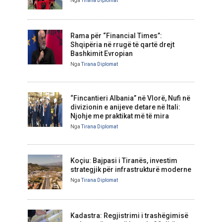
Nga
Tirana Diplomat
Rama për “Financial Times”:
Shqipëria në rrugë të qartë drejt
Bashkimit Evropian
Nga
Tirana Diplomat
“Fincantieri Albania” në Vlorë, Nufi në
divizionin e anijeve detare në Itali:
Njohje me praktikat më të mira
Nga
Tirana Diplomat
Koçiu: Bajpasi i Tiranës, investim
strategjik për infrastrukturë moderne
Nga
Tirana Diplomat
Kadastra: Regjistrimi i trashëgimisë