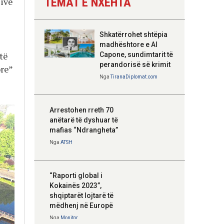
sive
TEMAT E NXEHTA
Nga
Tirana Diplomat
Shkatërrohet shtëpia
Hoxha takim me
madhështore e Al
zyrtarë të lartë të
 të
Capone, sundimtarit të
DASH: Angazhim i
perandorisë së krimit
ore”
përbashkët për
Nga
TiranaDiplomat.com
forcimin e partneritetit
strategjik
Nga
Tirana Diplomat
Arrestohen rreth 70
anëtarë të dyshuar të
mafias “Ndrangheta”
Nga
ATSH
“Raporti global i
Kokainës 2023”,
shqiptarët lojtarë të
mëdhenj në Europë
Nga
Monitor