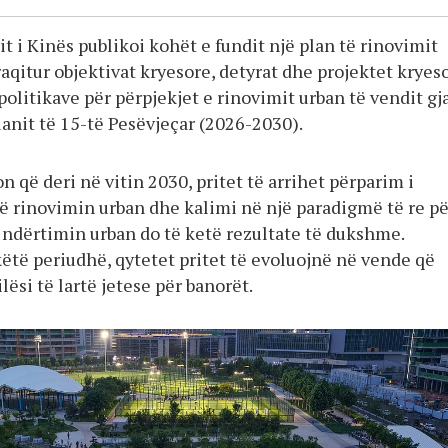
tit i Kinës publikoi kohët e fundit një plan të rinovimit
aqitur objektivat kryesore, detyrat dhe projektet kryeso
politikave për përpjekjet e rinovimit urban të vendit gj
anit të 15-të Pesëvjeçar (2026-2030).
n që deri në vitin 2030, pritet të arrihet përparim i
 rinovimin urban dhe kalimi në një paradigmë të re pë
 ndërtimin urban do të ketë rezultate të dukshme.
këtë periudhë, qytetet pritet të evoluojnë në vende që
lësi të lartë jetese për banorët.