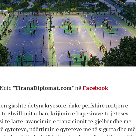
Ndiq
"TiranaDiplomat.com"
në
Facebook
en gjashtë detyra kryesore, duke përfshirë nxitjen e
j të zhvillimit urban, krijimin e hapësirave të jetesës
i të lartë, avancimin e tranzicionit të gjelbër dhe me
 të qyteteve, ndërtimin e qyteteve më të sigurta dhe më