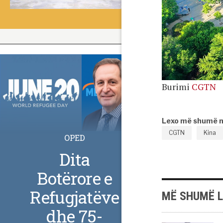
Burimi
CGTN
Lexo më shumë 
CGTN
Kina
OPED
Dita
Botërore e
Refugjatëve
MË SHUMË 
dhe 75-