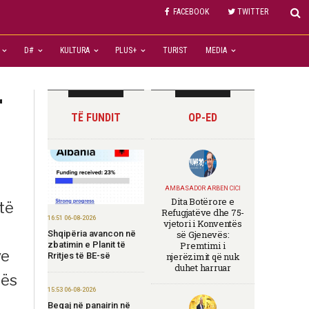
FACEBOOK
TWITTER
D#
KULTURA
PLUS+
TURIST
MEDIA
r
TË FUNDIT
OP-ED
AMBASADOR ARBEN CICI
Dita Botërore e
 të
Refugjatëve dhe 75-
16:51 06-08-2026
vjetori i Konventës
Shqipëria avancon në
së Gjenevës:
zbatimin e Planit të
Premtimi i
ve
Rritjes të BE-së
njerëzimit që nuk
duhet harruar
hës
15:53 06-08-2026
Begaj në panairin në