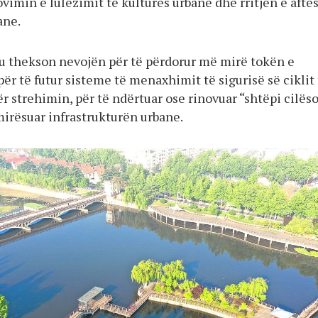
vimin e lulëzimit të kulturës urbane dhe rritjen e aftë
ane.
tu thekson nevojën për të përdorur më mirë tokën e
për të futur sisteme të menaxhimit të sigurisë së ciklit
ër strehimin, për të ndërtuar ose rinovuar “shtëpi cilës
mirësuar infrastrukturën urbane.