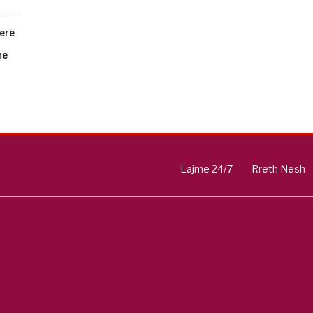
jerë
he
Lajme 24/7
Rreth Nesh