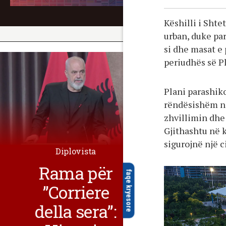
Këshilli i Shte
urban, duke par
si dhe masat e 
periudhës së Pl
Plani parashiko
rëndësishëm në
zhvillimin dhe
Gjithashtu në 
sigurojnë një ci
Diplovista
Rama për
faqe kryesore
”Corriere
della sera”: