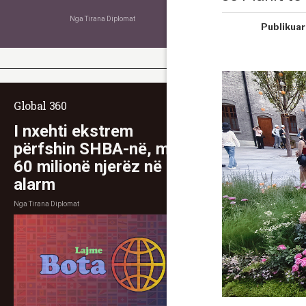
Nga
Tirana Diplomat
Publikuar
Global 360
I nxehti ekstrem
përfshin SHBA-në, mbi
60 milionë njerëz në
alarm
Nga
Tirana Diplomat