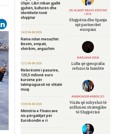
Ulqin: Libri mban gjallë
gjuhën, kulturën dhe
DR. ALBERT RAKIPI, KRYETAR
identitetin tonë
I AIIS
shqiptar
Shqipëria dhe Spanja
një partneritet
europian
14:32 06-08-2026
Rama ndan mesazhin:
Besim, empati,
shërbim, angazhim
MARJANA DODA
Lufta që gjeografia
12:12 06-08-2026
refuzoi ta humbte
Rivlerësimi i pasurive,
120,5 milionë euro
kursime për
tatimpaguesit në shtatë
muaj
AMBASADOR ARBEN CICI
Vizita që ndryshoi të
12:09 06-08-2026
ardhmen strategjike
Ministria e Financave
të Shqipërisë
nis përgatitjet për
Eurobondin e ri