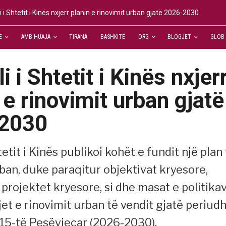
li i Shtetit i Kinës nxjerr planin e rinovimit urban gjatë 2026-2030
E
AMB.HUAJA
TIRANA
BASHKITE
ORG
BLOGJET
GLOB
i i Shtetit i Kinës nxjer
 e rinovimit urban gjatë
2030
htetit i Kinës publikoi kohët e fundit një plan
rban, duke paraqitur objektivat kryesore,
 projektet kryesore, si dhe masat e politika
jet e rinovimit urban të vendit gjatë periud
ë 15-të Pesëvjeçar (2026-2030).