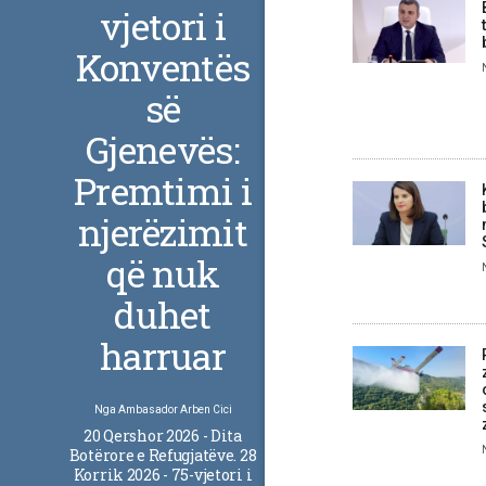
vjetori i
Konventës
së
Gjenevës:
Premtimi i
njerëzimit
që nuk
duhet
harruar
Nga
Ambasador Arben Cici
20 Qershor 2026 - Dita
Botërore e Refugjatëve. 28
Korrik 2026 - 75-vjetori i