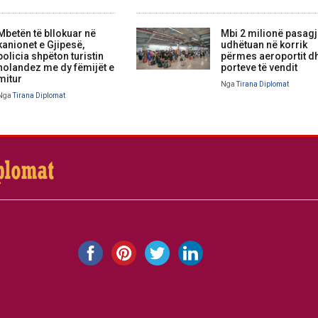
Mbetën të bllokuar në
Mbi 2 milionë pasag
kanionet e Gjipesë,
udhëtuan në korrik
policia shpëton turistin
përmes aeroportit d
holandez me dy fëmijët e
porteve të vendit
mitur
Nga
Tirana Diplomat
Nga
Tirana Diplomat