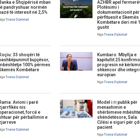
Banka e Shqipërisë mban
AZHBR apel fermerë
të pandryshuar normën
Plotësimi i
bazë të interesit në 2,5%
dokumentacionit për
përfituesit e Skemës
Nga
Tirana Diplomat
Kombëtare deri më 
gusht
Nga
Tirana Diplomat
Koçiu: 33 shoqëri të
Kumbaro: Mbyllja e
bashkëpunimit bujqësor,
kapitullit 25 konfirm
mbështetje 100% përmes
progresin në kërkim
Skemës Kombëtare
shkencor dhe integr
europian
Nga
Tirana Diplomat
Nga
Tirana Diplomat
Rama: Avioni i parë
Model i ri publik për
zjarrfikës nis
menaxhimin e
operacionet, forcë e
shërbimeve mbështe
shtuar për përballimin e
shëndetësore, Sala:
zjarreve
Cilësi e siguri për ç
pacient
Nga
Tirana Diplomat
Nga
Tirana Diplomat