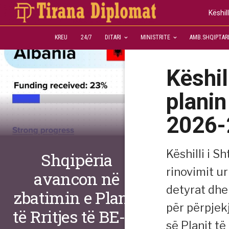
Këshil
KREU
24/7
DITARI
MINISTRITE
AMB.SHQIPTAR
Këshill
planin
2026-
Këshilli i S
Shqipëria
rinovimit u
avancon në
detyrat dhe
zbatimin e Planit
për përpjek
të Rritjes të BE-së
së Planit t