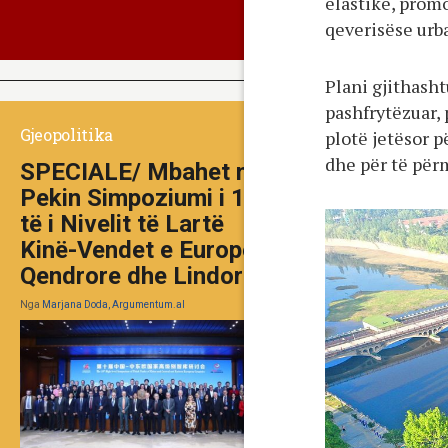
elastike, promo
qeverisëse urb
Plani gjithash
pashfrytëzuar, 
Gjeopolitika
plotë jetësor p
dhe për të për
SPECIALE/ Mbahet në
Pekin Simpoziumi i 10-
të i Nivelit të Lartë
Kinë-Vendet e Europës
Qendrore dhe Lindore
Nga
Marjana Doda, Argumentum.al