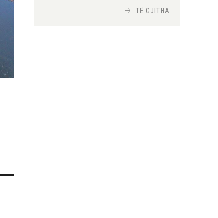
TË GJITHA
Si bisedojnë trupat
ushtarake izraelite me
robotët?
Nga
TiranaDiplomat.com
Si po e luftojnë
terrorizmin shërbimet
inteligjente izraelite
Nga
Or Shalom