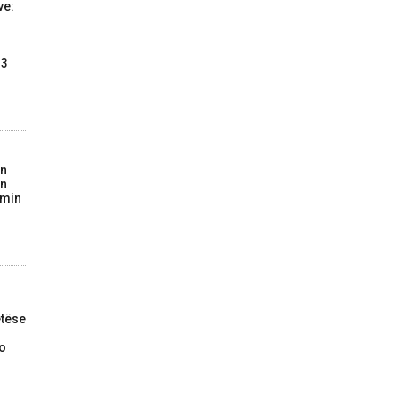
ve:
13
on
in
imin
tëse
do