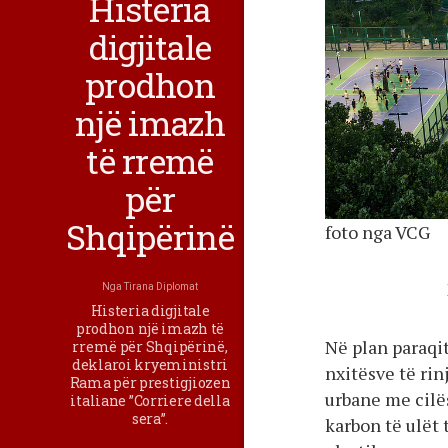
Histeria
digjitale
prodhon
një imazh
të rremë
për
Shqipërinë
foto nga VCG
Nga
Tirana Diplomat
Histeria digjitale
prodhon një imazh të
Në plan paraqit
rremë për Shqipërinë,
deklaroi kryeministri
nxitësve të rin
Rama për prestigjiozen
urbane me cilës
italiane ”Corriere della
sera”.
karbon të ulët