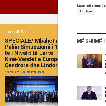
Lexo më shumë 
Fotolajm
Gjeopolitika
SPECIALE/ Mbahet në
MË SHUMË 
Pekin Simpoziumi i 10-
të i Nivelit të Lartë
Kinë-Vendet e Europës
Qendrore dhe Lindore
Nga
Marjana Doda, Argumentum.al