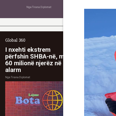
Nga
Tirana Diplomat
Global 360
I nxehti ekstrem
përfshin SHBA-në, mbi
60 milionë njerëz në
alarm
Nga
Tirana Diplomat