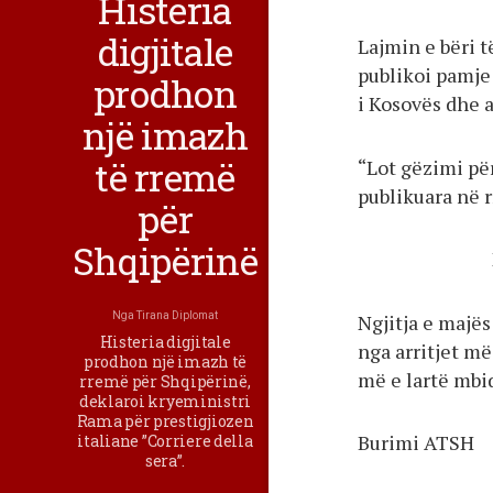
Histeria
digjitale
Lajmin e bëri t
publikoi pamje
prodhon
i Kosovës dhe a
një imazh
të rremë
“Lot gëzimi për
publikuara në r
për
Shqipërinë
Ngjitja e majës
Nga
Tirana Diplomat
Histeria digjitale
nga arritjet më
prodhon një imazh të
më e lartë mbid
rremë për Shqipërinë,
deklaroi kryeministri
Rama për prestigjiozen
Burimi ATSH
italiane ”Corriere della
sera”.