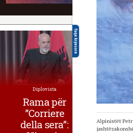
faqe kryesore
Diplovista
Rama për
”Corriere
Alpinistët Petr
della sera”:
jashtëzakonshë