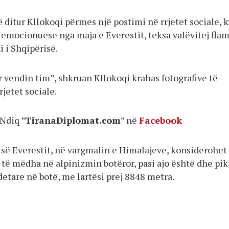
ë ditur Kllokoqi përmes një postimi në rrjetet sociale, 
 emocionuese nga maja e Everestit, teksa valëvitej flam
i i Shqipërisë.
 vendin tim”, shkruan Kllokoqi krahas fotografive të
rjetet sociale.
Ndiq
"TiranaDiplomat.com"
në
Facebook
 së Everestit, në vargmalin e Himalajeve, konsiderohet
 të mëdha në alpinizmin botëror, pasi ajo është dhe pik
etare në botë, me lartësi prej 8848 metra.