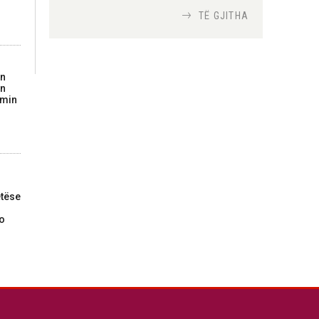
TË GJITHA
Si bisedojnë trupat
ushtarake izraelite me
robotët?
on
Nga
TiranaDiplomat.com
in
imin
Si po e luftojnë
terrorizmin shërbimet
inteligjente izraelite
Nga
Or Shalom
tëse
do