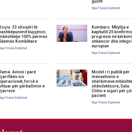
gusht
Nga
Tirana Diplomat
Koçiu: 33 shoqëri të
Kumbaro: Mbyllja e
bashkëpunimit bujqësor,
kapitullit 25 konfirm
mbështetje 100% përmes
progresin në kërkim
Skemës Kombëtare
shkencor dhe integr
europian
Nga
Tirana Diplomat
Nga
Tirana Diplomat
Rama: Avioni i parë
Model i ri publik për
zjarrfikës nis
menaxhimin e
operacionet, forcë e
shërbimeve mbështe
shtuar për përballimin e
shëndetësore, Sala:
zjarreve
Cilësi e siguri për ç
pacient
Nga
Tirana Diplomat
Nga
Tirana Diplomat