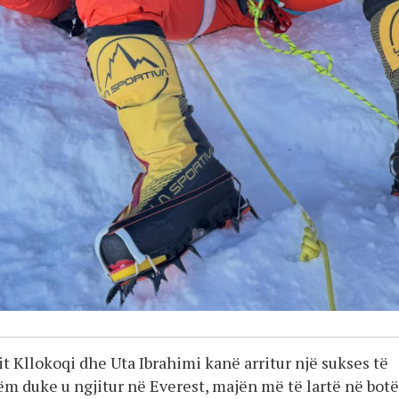
it Kllokoqi dhe Uta Ibrahimi kanë arritur një sukses të
m duke u ngjitur në Everest, majën më të lartë në botë