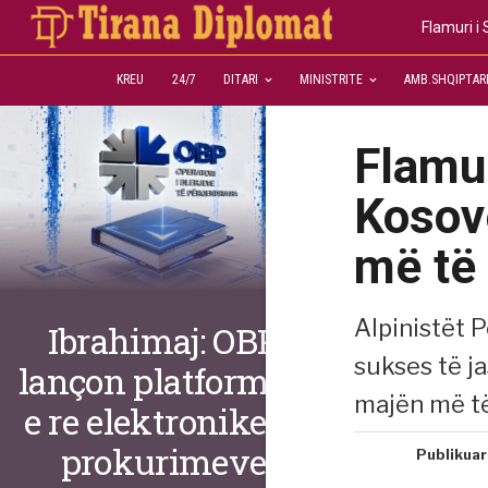
Flamuri i
KREU
24/7
DITARI
MINISTRITE
AMB.SHQIPTAR
Flamur
Kosov
më të 
Alpinistët P
Ibrahimaj: OBP
sukses të j
lançon platformën
majën më të
e re elektronike të
prokurimeve
Publikuar