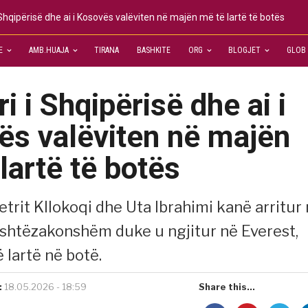
 Shqipërisë dhe ai i Kosovës valëviten në majën më të lartë të botës
E
AMB.HUAJA
TIRANA
BASHKITE
ORG
BLOGJET
GLOB
i i Shqipërisë dhe ai i
ës valëviten në majën
lartë të botës
etrit Kllokoqi dhe Uta Ibrahimi kanë arritur 
ashtëzakonshëm duke u ngjitur në Everest,
 lartë në botë.
:
18.05.2026 - 18:59
Share this...