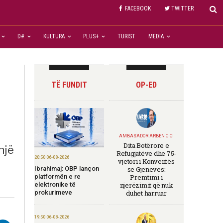
FACEBOOK
TWITTER
D#
KULTURA
PLUS+
TURIST
MEDIA
TË FUNDIT
OP-ED
AMBASADOR ARBEN CICI
Dita Botërore e
një
Refugjatëve dhe 75-
20:50 06-08-2026
vjetori i Konventës
Ibrahimaj: OBP lançon
së Gjenevës:
platformën e re
Premtimi i
elektronike të
njerëzimit që nuk
prokurimeve
duhet harruar
19:50 06-08-2026