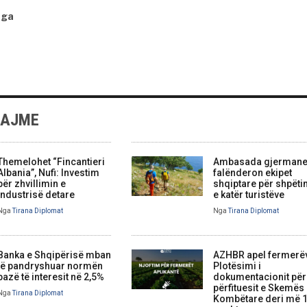
nga
LAJME
Themelohet “Fincantieri
Ambasada gjerman
Albania”, Nufi: Investim
falënderon ekipet
për zhvillimin e
shqiptare për shpëti
industrisë detare
e katër turistëve
Nga
Tirana Diplomat
Nga
Tirana Diplomat
Banka e Shqipërisë mban
AZHBR apel fermerë
të pandryshuar normën
Plotësimi i
bazë të interesit në 2,5%
dokumentacionit për
përfituesit e Skemës
Nga
Tirana Diplomat
Kombëtare deri më 