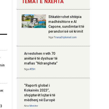
TEMAT E NXEHTA
Nga
Tirana Diplomat
Shkatërrohet shtëpia
Hoxha takim me
madhështore e Al
zyrtarë të lartë të
Capone, sundimtarit të
DASH: Angazhim i
perandorisë së krimit
përbashkët për
Nga
TiranaDiplomat.com
forcimin e partneritetit
strategjik
Nga
Tirana Diplomat
Arrestohen rreth 70
e
anëtarë të dyshuar të
mafias “Ndrangheta”
min
Nga
ATSH
“Raporti global i
Kokainës 2023”,
ve:
shqiptarët lojtarë të
mëdhenj në Europë
13
Nga
Monitor