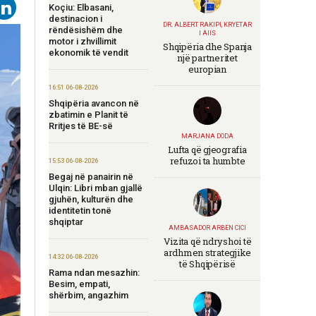
Koçiu: Elbasani,
destinacion i
DR. ALBERT RAKIPI, KRYETAR
rëndësishëm dhe
I AIIS
motor i zhvillimit
Shqipëria dhe Spanja
ekonomik të vendit
një partneritet
europian
16:51 06-08-2026
Shqipëria avancon në
zbatimin e Planit të
Rritjes të BE-së
MARJANA DODA
Lufta që gjeografia
refuzoi ta humbte
15:53 06-08-2026
Begaj në panairin në
Ulqin: Libri mban gjallë
gjuhën, kulturën dhe
identitetin tonë
shqiptar
AMBASADOR ARBEN CICI
Vizita që ndryshoi të
ardhmen strategjike
14:32 06-08-2026
të Shqipërisë
Rama ndan mesazhin:
Besim, empati,
shërbim, angazhim