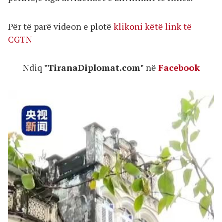
Për të parë videon e plotë
klikoni këtë link të
CGTN
Ndiq
"TiranaDiplomat.com"
në
Facebook