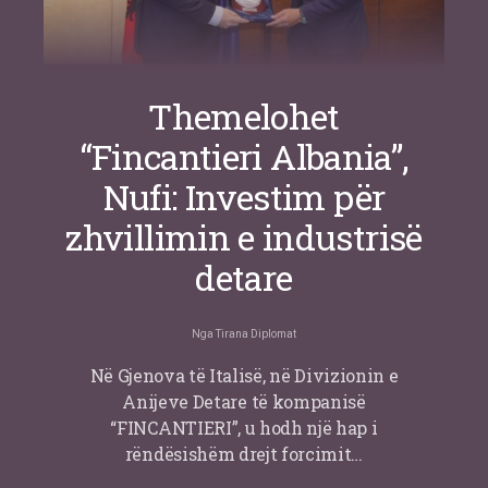
Themelohet
“Fincantieri Albania”,
Nufi: Investim për
zhvillimin e industrisë
detare
Nga
Tirana Diplomat
Në Gjenova të Italisë, në Divizionin e
Anijeve Detare të kompanisë
“FINCANTIERI”, u hodh një hap i
rëndësishëm drejt forcimit…