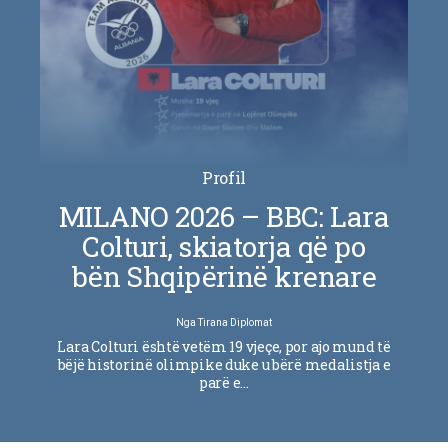
Profil
MILANO 2026 – BBC: Lara
Colturi, skiatorja që po
bën Shqipërinë krenare
Nga
Tirana Diplomat
Lara Colturi është vetëm 19 vjeçe, por ajo mund të
bëjë historinë olimpike duke u bërë medalistja e
parë e…