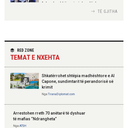
Urdhrit të Skënderbeut
fokus bashkëpunimi dypalësh
Nga
Tirana Diplomat
TË GJITHA
Hoxha takim me zyrtarë të lartë të DASH:
Angazhim i përbashkët për forcimin e
partneritetit strategjik
Nga
Tirana Diplomat
RED ZONE
TEMAT E NXEHTA
Shkatërrohet shtëpia madhështore e Al
Capone, sundimtarit të perandorisë së
krimit
Nga
TiranaDiplomat.com
Arrestohen rreth 70 anëtarë të dyshuar
të mafias “Ndrangheta”
Nga
ATSH