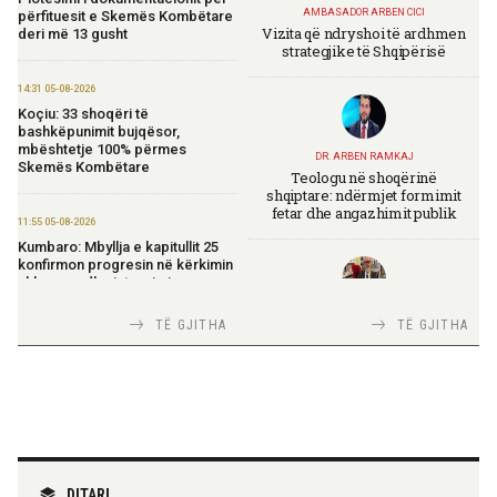
AMBASADOR ARBEN CICI
përfituesit e Skemës Kombëtare
Vizita që ndryshoi të ardhmen
deri më 13 gusht
strategjike të Shqipërisë
14:31 05-08-2026
Koçiu: 33 shoqëri të
bashkëpunimit bujqësor,
mbështetje 100% përmes
DR. ARBEN RAMKAJ
Skemës Kombëtare
Teologu në shoqërinë
shqiptare: ndërmjet formimit
fetar dhe angazhimit publik
11:55 05-08-2026
Kumbaro: Mbyllja e kapitullit 25
konfirmon progresin në kërkimin
shkencor dhe integrimin
europian
TIRANA DIPLOMAT
TË GJITHA
TË GJITHA
Italia Strategjike — Ku është
Shqipëria?
11:52 05-08-2026
Rama: Avioni i parë zjarrfikës nis
operacionet, forcë e shtuar për
përballimin e zjarreve
TIRANA DIPLOMAT
11:14 05-08-2026
“Shqipëria në BE, projekt më i
DITARI
Model i ri publik për menaxhimin