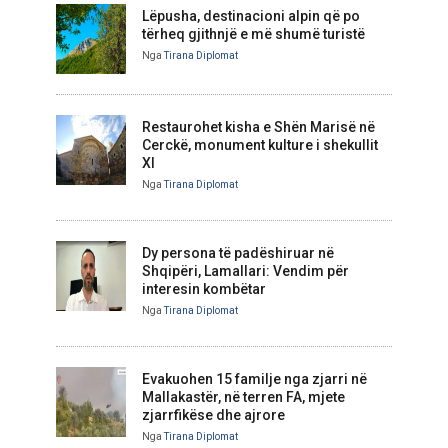
Lëpusha, destinacioni alpin që po
tërheq gjithnjë e më shumë turistë
Nga
Tirana Diplomat
Restaurohet kisha e Shën Marisë në
Cerckë, monument kulture i shekullit
XI
Nga
Tirana Diplomat
Dy persona të padëshiruar në
Shqipëri, Lamallari: Vendim për
interesin kombëtar
Nga
Tirana Diplomat
Evakuohen 15 familje nga zjarri në
Mallakastër, në terren FA, mjete
zjarrfikëse dhe ajrore
Nga
Tirana Diplomat