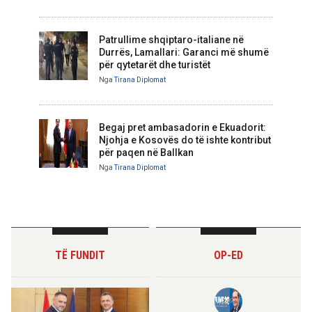
Patrullime shqiptaro-italiane në
Durrës, Lamallari: Garanci më shumë
për qytetarët dhe turistët
Nga
Tirana Diplomat
Begaj pret ambasadorin e Ekuadorit:
Njohja e Kosovës do të ishte kontribut
për paqen në Ballkan
Nga
Tirana Diplomat
TË FUNDIT
OP-ED