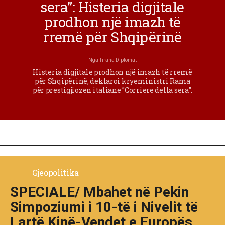
sera”: Histeria digjitale
prodhon një imazh të
rremë për Shqipërinë
Nga
Tirana Diplomat
Histeria digjitale prodhon një imazh të rremë
për Shqipërinë, deklaroi kryeministri Rama
për prestigjiozen italiane ”Corriere della sera”.
Gjeopolitika
SPECIALE/ Mbahet në Pekin
Simpoziumi i 10-të i Nivelit të
Lartë Kinë-Vendet e Europës