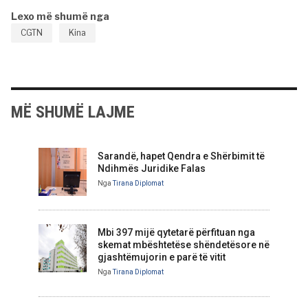
Lexo më shumë nga
CGTN
Kina
MË SHUMË LAJME
Sarandë, hapet Qendra e Shërbimit të
Ndihmës Juridike Falas
Nga
Tirana Diplomat
Mbi 397 mijë qytetarë përfituan nga
skemat mbështetëse shëndetësore në
gjashtëmujorin e parë të vitit
Nga
Tirana Diplomat