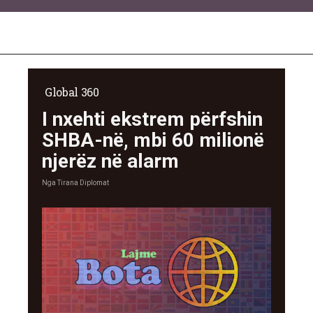
Global 360
I nxehti ekstrem përfshin
SHBA-në, mbi 60 milionë
njerëz në alarm
Nga
Tirana Diplomat