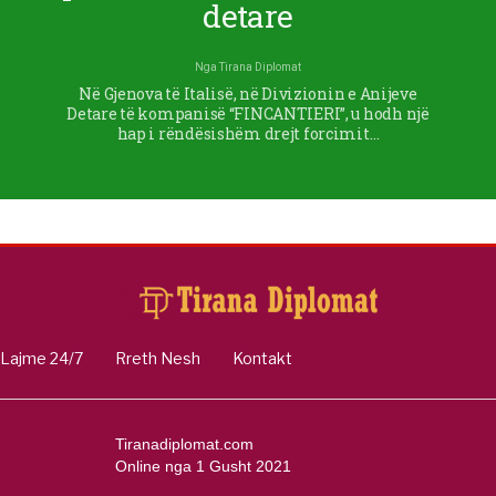
detare
Nga
Tirana Diplomat
Në Gjenova të Italisë, në Divizionin e Anijeve
Detare të kompanisë “FINCANTIERI”, u hodh një
hap i rëndësishëm drejt forcimit…
Lajme 24/7
Rreth Nesh
Kontakt
Tiranadiplomat.com
Online nga 1 Gusht 2021