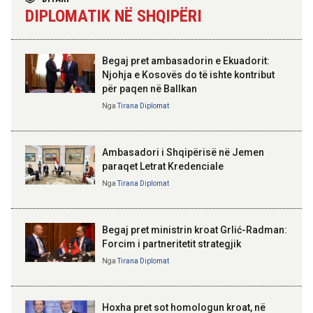
madh se amaneti i
e shërbimeve mbështetëse
DIPLOMATIK NË SHQIPËRI
Skënderbeut dhe Ismail
shëndetësore, Sala: Cilësi e
Qemalit”
siguri për çdo pacient
Begaj pret ambasadorin e Ekuadorit:
10:10 05-08-2026
Njohja e Kosovës do të ishte kontribut
Mbetën të bllokuar në kanionet e
për paqen në Ballkan
ELISA SPIROPALI
Gjipesë, policia shpëton turistin
Kriza e Parlamentit është
holandez me dy fëmijët e mitur
Nga
Tirana Diplomat
kriza e Republikës
Parlamentare
09:55 05-08-2026
Ambasadori i Shqipërisë në Jemen
Mbi 2 milionë pasagjerë
paraqet Letrat Kredenciale
udhëtuan në korrik përmes
aeroportit dhe porteve të vendit
Nga
Tirana Diplomat
BAJRAM BEGAJ, PRESIDENTI I REPUBLIKËS
SË SHQIPËRISË
Gëzuar Ditën e Pavarësisë,
Kosovë!
Begaj pret ministrin kroat Grlić-Radman:
Forcim i partneritetit strategjik
Nga
Tirana Diplomat
AMER JUKA
100-vjetori i themelimit të
Hoxha pret sot homologun kroat, në